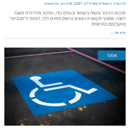
ט״ו באייר ה׳תשפ״א (אפריל 27, 2021)
6:48 am
אין תגובות
תרבות הדיבור והשיח בישראל ובעולם כולו, הולכת ומידרדרת משנה
לשנה. אמצעי תקשורת המונים נגישים וזמינים לכל, דוגמת ה"תגוביות"
(טוקבקים) במרשתת
קרא עוד ←
אמור