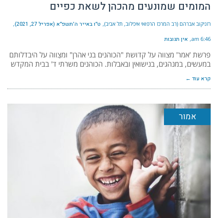
המומים שמונעים מהכהן לשאת כפיים
רזניקוב אברהם (רב המרכז הרפואי איכילוב, תל אביב)
ט״ו באייר ה׳תשפ״א (אפריל 27, 2021)
6:46 am
אין תגובות
פרשת 'אמר' מצווה על קדושת "הכוהנים בני אהרן" ומצַווה על היבדלותם
במעשים, במנהגים, בנישואין ובאבלות. הכוהנים משרתי ד' בבית המקדש
קרא עוד ←
אמור