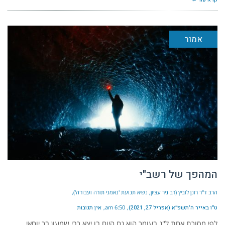
אמור
המהפך של רשב"י
הרב ד"ר רונן לוביץ (רב ניר עציון, נשיא תנועת 'נאמני תורה ועבודה')
ט״ו באייר ה׳תשפ״א (אפריל 27, 2021)
6:50 am
אין תגובות
לפי מסורת אחת ל"ג בעומר הוא גם היום בו יצא רבי שמעון בר יוחאי