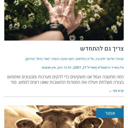
צריך גם להתחדש
שנוולד אליעזר חיים (רב, אל"מ במילואים, ראש ישיבת ההסדר 'מאיר הראל' מודיעין)
ט״ו באייר ה׳תשפ״א (אפריל 27, 2021)
12:54 pm
אין תגובות
כמה מחשבה ועמל אנו משקיעים כדי להקים מערכות ומנגנונים שיממשו
בצורה מוצלחת ויעילה את המטרות החשובות שאנו רוצים לממש. סוד
קרא עוד ←
אמור