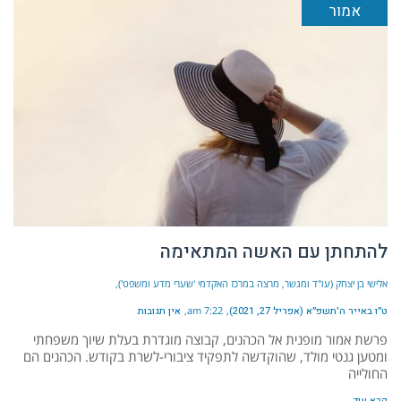
אמור
להתחתן עם האשה המתאימה
אלישי בן יצחק (עו"ד ומגשר, מרצה במרכז האקדמי 'שערי מדע ומשפט')
ט״ו באייר ה׳תשפ״א (אפריל 27, 2021)
7:22 am
אין תגובות
פרשת אמור מופנית אל הכהנים, קבוצה מוגדרת בעלת שיוך משפחתי
ומטען גנטי מולד, שהוקדשה לתפקיד ציבורי-לשרת בקודש. הכהנים הם
החולייה
קרא עוד ←