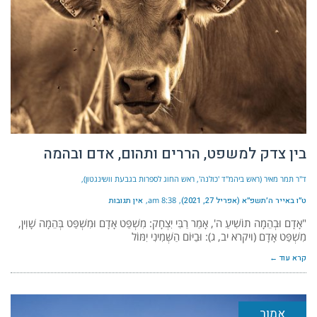
בין צדק למשפט, הררים ותהום, אדם ובהמה
ד"ר תמר מאיר (ראש ביהמ"ד 'כולנה', ראש החוג לספרות בגבעת וושינגטון)
ט״ו באייר ה׳תשפ״א (אפריל 27, 2021)
8:38 am
אין תגובות
"אָדָם וּבְהֵמָה תוֹשִׁיעַ ה', אָמַר רַבִּי יִצְחָק: מִשְׁפַּט אָדָם וּמִשְׁפַּט בְּהֵמָה שָׁוִין,
מִשְׁפַּט אָדָם (ויקרא יב, ג): וּבַיּוֹם הַשְּׁמִינִי יִמּוֹל
קרא עוד ←
אמור