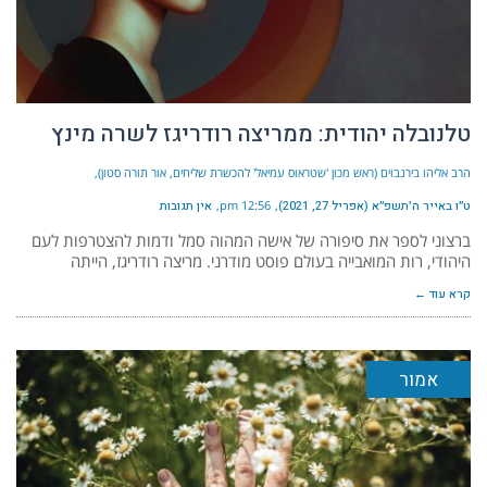
טלנובלה יהודית: ממריצה רודריגז לשרה מינץ
הרב אליהו בירנבוים (ראש מכון 'שטראוס עמיאל' להכשרת שליחים, אור תורה סטון)
ט״ו באייר ה׳תשפ״א (אפריל 27, 2021)
12:56 pm
אין תגובות
ברצוני לספר את סיפורה של אישה המהוה סמל ודמות להצטרפות לעם
היהודי, רות המואבייה בעולם פוסט מודרני. מריצה רודריגז, הייתה
קרא עוד ←
אמור