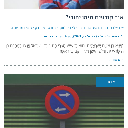
איך קובעים מיהו יהודי?
שרון שלום (רב, ד"ר, ראש הקתדרה הבין לאומית לחקר יהדות אתיופיה, הקריה האקדמית אונו)
ט״ו באייר ה׳תשפ״א (אפריל 27, 2021)
6:36 am
אין תגובות
"וַיֵּצֵא בֶּן אִשָּׁה יִשְׂרְאֵלִית וְהוּא בֶּן אִישׁ מִצְרִי בְּתוֹךְ בְּנֵי יִשְׂרָאֵל וַיִּנָּצוּ בַּמַּחֲנֶה בֶּן
הַיִּשְׂרְאֵלִית וְאִישׁ הַיִּשְׂרְאֵלִי: וַיִּקֹּב בֶּן הָאִשָּׁה
קרא עוד ←
אמור