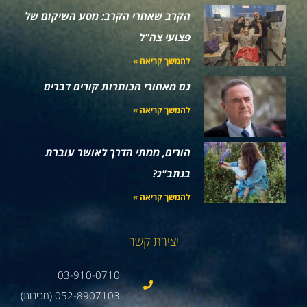
הקרב שאחרי הקרב: מסע השיקום של
פצועי צה"ל
להמשך קריאה »
גם מאחורי הכותרות קורים דברים
להמשך קריאה »
הורים, ממתי הדרך לאושר עוברת
בנתב"ג?
להמשך קריאה »
יצירת קשר
03-910-0710
052-8907103 (מכירות)