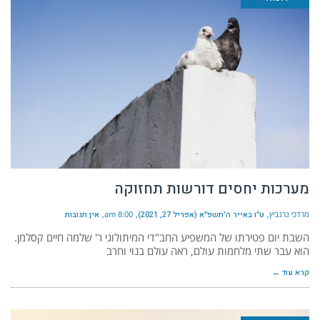
מערכות יחסים דורשות תחזוקה
מרדכי גרנביץ
ט״ו באייר ה׳תשפ״א (אפריל 27, 2021)
8:00 am
אין תגובות
השבת יום פטירתו של המשפיע החב"די המיתולוגי ר' שלמה חיים קסלמן.
הוא עבר שתי מלחמות עולם, ראה עולם בנוי וחרב
קרא עוד ←