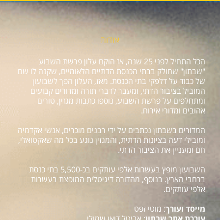
אודות
הכל התחיל לפני 25 שנה, אז הוקם עלון פרשת השבוע
"שבתון" שחולק בבתי הכנסת הדתיים הלאומיים, שקנה לו שם
של כבוד על דלפקי בתי הכנסת. מאז, העלון הפך לשבועון
המוביל בציבור הדתי, ומעבר לדברי תורה ומדורים קבועים
ומתחלפים על פרשת השבוע, נוספו כתבות מגזין, טורים
אהובים ומדורי אירוח.
המדורים בשבתון נכתבים על ידי רבנים מוכרים, אנשי אקדמיה
ומובילי דעה בציונות הדתית, והמגזין נוגע בכל מה שאקטואלי,
חם ומעניין את הציבור הדתי.
השבועון מופץ בעשרות אלפי עותקים בכ-5,500 בתי כנסת
ברחבי הארץ. בנוסף, מהדורה דיגיטלית המופצת בעשרות
אלפי עותקים.
מייסד ועורך
: מוטי זפט
עורכת אתר שבתון
: אביטל דואן שמולי