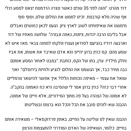
דוד מהרט: "והנה לפני 35 שנים כאשר נוצרה הזדמנות יצאנו למסע רגלי
אף שהיה מלא קורבנות. זכינו לממש את החלום שלנו, וסוף סוף
מימשנו את שאיפותינו לשוב לארץ ציון. הגענו לכאן כחושים ואבלים.
אבל בליבנו הרבה יהדות, ציונות, גאווה וגבורה". שלושה מאחיו של דוד
וארבעה דודיו בהגיעם לסודאן נעצרו ונלקחו למחנה צבאי. מאז איש לא
שמע מהם. קס כהין ברהן יהייס הוא אדם שאיבד את אשתו, את אביו
וחלק מילדיו. עדן, בתו של הקס, כותבת: "במבט לאחור המסע אומנם
גבה מחיר כבד, אך הגשמנו את החלום להגיע ולחיות בירוסלם". ואני
שואל את עצמי – מאיפה הכוחות הללו? איך אפשר להישאר נורמליים
אחרי דבר כזה? כהין ברהן אמר לי שהסיבה היא כח האמונה בהקב"ה.
לא אמונה של הצהרה בעל פה מתוך הסידורים, אלא חיים של אמונה;
ההבנה שא-לוהים סובב את הכל והכל הוא ברצונו ובשליטתו.
ההבנה שאין לנו שליטה על החיים, באופן פרדוקסאלי – משאירה אותנו
בחיים. כלומר, השאיפה של האדם המודרני להתעצמות והרצון