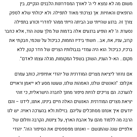
משום מה לא נמצא לי ה' לאורך המסדרונות הלבנים הנקיים, בין
הרופאים והאחיות. אך נצרכתי מאוד לתפילה. ולא יכולתי שלא לספק
צורך זה. ברגע שהייתי שב הביתה הייתי ממהר לחדרי וכורע בתפילה
נסערת. ה' לא הופיע ברגעים אלה בדמות של מלך עוטה הוד, אלא כחבר
קרוב, עניו, אח, אב… חשתי בידיו החמות, כביכול על שכמי, חבקתי את
ברכיו, כביכול. הוא היה עמדי בגבולותיו הצרים של חדר קטן, ללא
מקום… הא-ל העניו, השוכן בשפל המקומות, מגלה עצמו לאדם".
אם נחזור ליציאת מצרים המודרנית של יהודי אתיופיה, כותב עמרם
אקלום: "האנשים שלנו, האמהות שלנו, שעשו מסע לא ייאמן וראויים
להערכה. הם צריכים להיות סיפור מחנך לחברה הישראלית, כי זוהי
יציאת מצרים המודרנית. האנשים האלה חיים בינינו, אתנו, לידנו – והם
יודעים איך אנחנו מסתכלים עליהם. בזילות ולא בהערכה ראויה. יש לנו
הרבה מה ללמוד מהם על אהבת הארץ, על ציונות, הקרבה וחלום של
אלפיים שנה שהתגשם – ואנחנו מפספסים את הסיפור הזה". יהודי