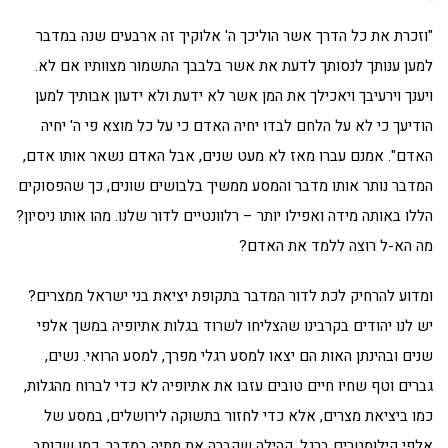
"וזכרת את כל הדרך אשר הוליכך ה' אלוקיך זה ארבעים שנה במדבר
למען ענותך לנסותך לדעת את אשר בלבבך התשמור מצוותיו אם לא.
ויענך וירעיבך ויאכילך את המן אשר לא ידעת ולא ידעון אבותיך למען
הודיעך כי לא על הלחם לבדו יחיה האדם כי על כל מוצא פי ה' יחיה
האדם". אמנם עברו מאז לא מעט שנים, אבל האדם נשאר אותו אדם,
המדבר נותר אותו מדבר והמסע ממשיך בלבושים שונים, כך שהפסוקים
הללו באותה מידה ואפילו יותר – רלוונטיים לדור שלנו. מהו אותו ניסיון?
מה הא-ל רוצה ללמד את האדם?
ומדוע להרחיק לכת לדור המדבר בתקופת יציאת בני ישראל ממצרים?
יש לנו יהודים בקרבינו שהצליחו לשרוד בגלות אתיופיה במשך אלפי
שנים ובהינתן האות הם יצאו למסע רגלי מפרך, למסע הרואי. נשים,
גברים וטף שחיו חיים טובים עזבו את אתיופיה לא כדי לברוח מהגלות,
כמו ביציאת מצרים, אלא כדי לחזור בתשוקה לירושלים, במסע של
אלפי קילומטרים ברגל. קהילה שקברה את מתיה במדבר. כמו שכותב