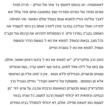
לאוטונומיה- יש בכוחם לחשוף צד אחר של החיים – חרדה ופחד.
שורש הפחד של האדם המודרני נעוץ במחשבה שיום אחד עלול הוא
לאבד שליטה בחייו ולמצוא עצמו בשפל סולם האושר. מהי התרופה
לחרדה זאת? ההליכה במדבר סודן לימדה אותנו בין היתר להעמיד את
האמונה בקב"ה במרכז חיינו. זו המסוגלות להרגיש את קרבתו של הקב"ה
בכל מצב, בגאות ובשפל, למצוא את הא-ל בשעות ההדר ובשעות
השפל, למצוא את הא-ל בשגרת החיים.
כותב הרב סולובייצ'יק: "יש למצוא את הא-ל ברגעי ניצחון ואושר, אולם,
עם בואו של לילה אפל לנפש, ברגעי צער ויאוש קודר, בעת שהחיים
נעשים מכוערים, מבחילים וללא נשוא… אין ה' פונה אליו מן האינסוף
אלא מן הצמצום… ממעמקיו של הייאוש הקודר". החיים בשביל הרב
סולובייצי'ק נעשו מכוערים כשאשתו הרבנית שכבה, על ערש דווי: "מן
הבחינה הרפואית לא יכולתי לעשות הרבה למענה, כל שהיה בכוחי
לעשות הוא לשאת תפילה. אולם, לא יכולתי להתפלל בבית החולים.