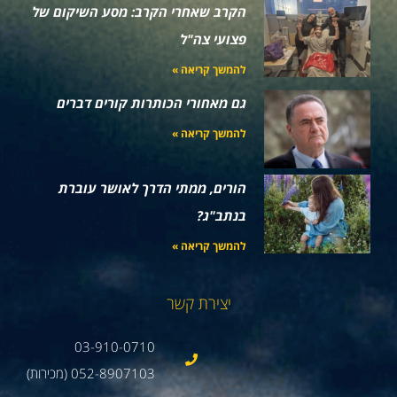
הקרב שאחרי הקרב: מסע השיקום של
פצועי צה"ל
להמשך קריאה »
גם מאחורי הכותרות קורים דברים
להמשך קריאה »
הורים, ממתי הדרך לאושר עוברת
בנתב"ג?
להמשך קריאה »
יצירת קשר
03-910-0710
052-8907103 (מכירות)