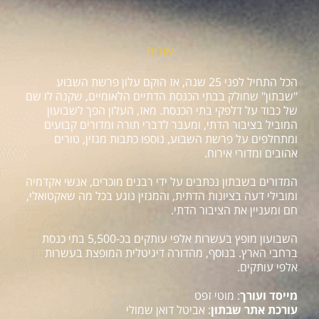
אודות
הכל התחיל לפני 25 שנה, אז הוקם עלון פרשת השבוע
"שבתון" שחולק בבתי הכנסת הדתיים הלאומיים, שקנה לו שם
של כבוד על דלפקי בתי הכנסת. מאז, העלון הפך לשבועון
המוביל בציבור הדתי, ומעבר לדברי תורה ומדורים קבועים
ומתחלפים על פרשת השבוע, נוספו כתבות מגזין, טורים
אהובים ומדורי אירוח.
המדורים בשבתון נכתבים על ידי רבנים מוכרים, אנשי אקדמיה
ומובילי דעה בציונות הדתית, והמגזין נוגע בכל מה שאקטואלי,
חם ומעניין את הציבור הדתי.
השבועון מופץ בעשרות אלפי עותקים בכ-5,500 בתי כנסת
ברחבי הארץ. בנוסף, מהדורה דיגיטלית המופצת בעשרות
אלפי עותקים.
מייסד ועורך
: מוטי זפט
עורכת אתר שבתון
: אביטל דואן שמולי