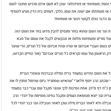
י זהותי, משפחתי או פסיכולוגי. שכן לא פעם אדם מרגיש מחובר לשם
יו או משפחתו אם ישנה את שמו, הלכך, לעתים בית הדין מציע להוסיף
 הדבר גורם לקושי רגשי או משפחתי.
 את הגר מה השם שהוא בוחר ומנסים להבין מדוע בחר את השם הזה.
ות של מורים ומשפחות מלוות או מבקשים לקבל את שמם של סבא
ים בשם העברי אברהם או שרה שהיו אביהם של כל הגרים, הרי שהגר
דק הראשון ועל שמו נקראים כל הגרים אברהם" (אור החיים הקדוש,
בל את השם החדש במעמד ברית המילה ובברכות שאחרי הברית
כתב הרב יוסף פלאג'י "שהאיש שמתגייר ביום שנימול נותנין לו את
מן כ"ח דף מ"ח). אחת הסיבות לכך שהגר מקבל שם עברי כבר במעמד
בברית הגר יוצא מטומאת העמים ומקבל בחינה מסוימת של יהודי. הרב
ילה ולא לאחר הברית מילה שכן לאחר הטבילה הגר כבר יהודי לכל
רות משה, יורה דעה, קכ"ז).