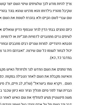
צריך להיות מודע לכך שלעיתים שינוי השם יוצר קוש
שקיבל מהוריו בילדותו והוא מרגיש שהוא בוגד בהור
שם עברי לשם הקיים ולא בהכרח לשנות את השם אם
כיום נוהגים בבתי הדין לגיור שבסוף הדיון שואלים
לעיתים גרים מתחברים לדמויות תנכ"יות או לדמוי
וסבתא היהודיים. למרות שגרים רבים מחבבים ובוחר
יכול לבחור לעצמו כל שם שירצה. "ואברהם היה גר צ
במדבר כד, כא).
מתי נותנים את השם החדש לגר ולגיורת? האיש מק
והאישה מקבלת את השם לאחר הטבילה במקווה. כפי ש
השם… ויקרא שמו בישראל" (שו"ת, לב חיים, ח"ג סי
הברית ועוד לפני סיום תהליך הגיור הוא כיוון שכבר 
משה פינשטיין מציע להחליף את שם האיש לאחר הטב
דבר וכך השם חל על אדם יהודי בעל נשמה יהודית (אג