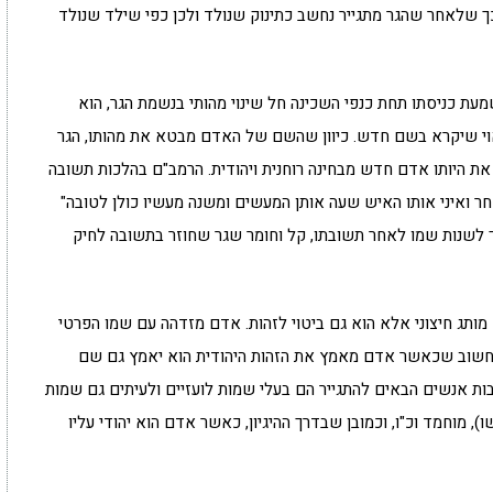
כך שלאחר שהגר מתגייר נחשב כתינוק שנולד ולכן כפי שילד שנולד
שמעת כניסתו תחת כנפי השכינה חל שינוי מהותי בנשמת הגר, הוא
וי שיקרא בשם חדש. כיוון שהשם של האדם מבטא את מהותו, הגר
את היותו אדם חדש מבחינה רוחנית ויהודית. הרמב"ם בהלכות תשובה
ר ואיני אותו האיש שעה אותן המעשים ומשנה מעשיו כולן לטובה"
יך לשנות שמו לאחר תשובתו, קל וחומר שגר שחוזר בתשובה לחיק
תג חיצוני אלא הוא גם ביטוי לזהות. אדם מזדהה עם שמו הפרטי
 חשוב שכאשר אדם מאמץ את הזהות היהודית הוא יאמץ גם שם
ת אנשים הבאים להתגייר הם בעלי שמות לועזיים ולעיתים גם שמות
ו), מוחמד וכ"ו, וכמובן שבדרך ההיגיון, כאשר אדם הוא יהודי עליו