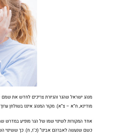
מנהג ישראל שהגר והגיורת צריכים לחדש את שמם כא
מודינא, ח"א – צ"א). מקור המנהג איננו בשולחן ערוך 
אחד המקורות לשינוי שמו של הגר מופיע במדרש שמות ר
כשם שנעשה לאברהם אבינו" (כ'ז, ח). כך ששינוי ה