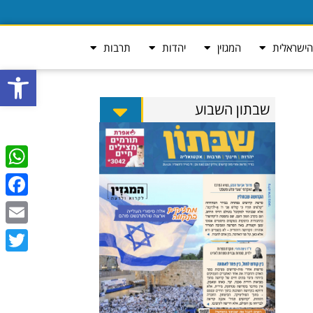
ישראלית
המגזין
יהדות
תרבות
פתח סרגל
שבתון השבוע
tsApp
ebook
Email
Twitter