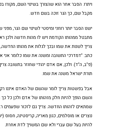
ויתרו. הסבר אחר הוא שהצורך בשינוי השם, מקורו ב
מקבל שם, כך הגר זוכה בשם חדש.
ישנו הסבר יותר רוחני ומיסטי לשינוי שם הגר, מפני 
מתבטל ממהותו הקודמת ויש לו מהות חדשה ולכן רא
צריך לשנות את שמו ובכך לגלות את מהותו החדשה, 
כתב: "דמדרכי התשובה ומשנה את שמו כלומר אני אח
(פ"ב, ה"ד). ולכן, אם אדם יהודי שחוזר בתשובה צר
תורת ישראל משנה את שמו.
אבל בפשטות צריך לומר שהשם של האדם איננו רק מו
והשם הופך להיות חלק מזהותו של אדם ולכן כל כך
שמתאים לזהותו החדשה. צריך גם לזכור שפעמים רבו
נוצרים או מוסלמים, כגון מאריה, קריסטינה, חסוס (יש
להיות בעל שם עברי ולא שם המשויך לדת אחרת.