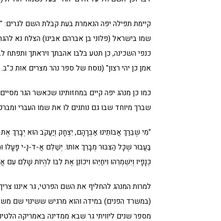
קיימת תפילה יפה הנאמרת בעת קבלת השם לגרים: "מי
שמו בישראל (פלוני בן אברהם אבינו) הצלח נא להג
כנפי השכינה, כן תטע בלבו אהבתך ויראתך ותפתח לבו 
אמן כן יהי רצון" (נוסח של ספר נהר מצרים אות כ"ב.
כמו כן מנהג יפה קיים במחזותינו שכאשר הגר מסיים א
שברך מיוחד שבו גם נותנים לו את שמו העברי ומברכ
"מִי שֶׁבֵּרַךְ אֲבוֹתֵינוּ אַבְרָהָם, יִצְחָק וְיַעֲקֹב הוּא יְבָרֵךְ אֶת
בַּעֲבוּר שֶׁכָּל הַצִּבּוּר מְבָרֵךְ אוֹתוֹ. יְשַׁלֵּם אֲ-דֹ-נָ-י פָּעֳלו
כְּנָפָיו וְיִשְׁמְרֵהוּ וִיחַיֵּהוּ וִיכוֹנֵן אֶת לִבּוֹ לִהְיוֹת שָׁלֵם עִם 
למרות המנהג להחליף את השם הפרטי, גר איננו צרי
(במשרד הפנים) במידה והוא מרגיש ששינוי שם משפחת
מספר שנים ליוויתי גר שבא ממדינה באמריקה הלטינ