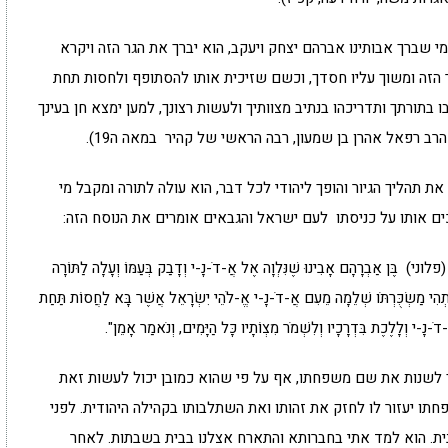
 שברך אבותינו אברהם יצחק ויעקב, הוא יברך את הגר הזה ויקרא
ר הזה ומשוך עליו חסדך, וכשם שזיכית אותו להסתופף ולחסות תחת
בתורתך ותדריכהו בנתיב מצוותיך ולעשות רצונך, למען ימצא חן בעינך
 הרב רפאל אהרן בן שמעון,
רבה הראשי
של
קהיר
במאה ה19).
ת תהליך הגיור והופך ליהודי לכל דבר, הוא עולה לתורה ומקבל מי
ים אותו על כניסתו לעם ישראל והגבאים אומרים את הנוסח הזה:
 (פלוני) בֶּן אַבְרָהָם אָבִינוּ שֶׁנִּלְוָה אֶל אֲ-דֹ-נָ-י וְדָבַק בְּעַמּוֹ וְעָלָה לַתּוֹרָה
ֹ וּתְהִי מַשְׂכֻּרְתֹּו שְׁלֵמָה מֵעִם אֲ-דֹ-נָ-י אֱ-לֹהֵי יִשְׂרָאֵל אֲשֶׁר בָּא לַחֲסוֹת תַּחַת
אֲ-דֹ-נָ-י וְלָלֶכֶת בִּדְרָכָיו וְלִשְׁמֹר מִצְוֹתָיו כָּל הַיָּמִים, וְנֹאמַר אָמֵן".
ך לשנות את שם משפחתו, אף על פי שהוא כמובן יכול לעשות זאת
ו יעזור לו לחזק את זהותו ואת השתלבותו בקהילה היהודית. לפני
ית. הוא למד אתי בחברותא והתארח אצלנו בבית בשבתות. לאחר