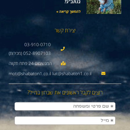
בנתב"ג?
להמשך קריאה »
יצירת קשר
03-910-0710
052-8907103 (מכירות)
moti@shabaton1.co.il liat@shabaton1.co.il
רוצים לקבל ראשונים את שבתון במייל?