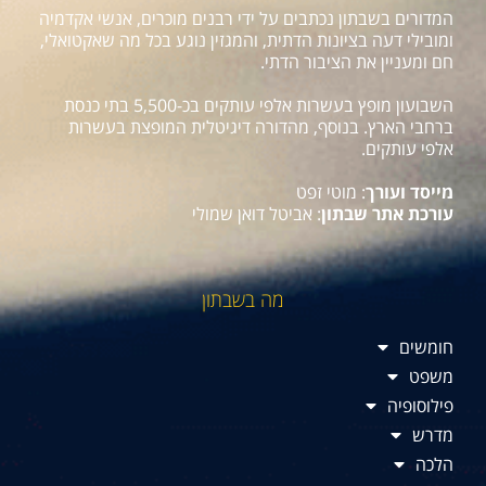
המדורים בשבתון נכתבים על ידי רבנים מוכרים, אנשי אקדמיה
ומובילי דעה בציונות הדתית, והמגזין נוגע בכל מה שאקטואלי,
חם ומעניין את הציבור הדתי.
השבועון מופץ בעשרות אלפי עותקים בכ-5,500 בתי כנסת
ברחבי הארץ. בנוסף, מהדורה דיגיטלית המופצת בעשרות
אלפי עותקים.
מייסד ועורך
: מוטי זפט
עורכת אתר שבתון
: אביטל דואן שמולי
מה בשבתון
חומשים
משפט
פילוסופיה
מדרש
הלכה