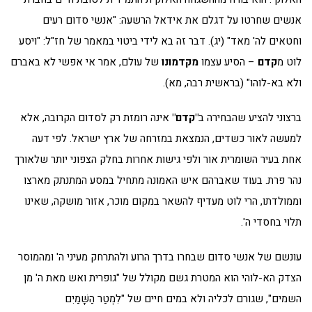
אנשים שחרטו על דגלם את אידאל הרשעה: "אנשי סדום רעים
וחטאים לה' מאד" (יג). דבר זה בא לידי ביטוי במאמר של חז"ל: "ויסע
לוט מ
קדם
– הסיע עצמו
מקדמונו
של עולם, אמר אי אפשי לא באברם
ולא בא-לוהו" (בראשית רבה, מא).
ברצוני להציע שהבחירה ב
"קדם"
אינה רומזת רק לסדום הקרובה, אלא
למעשה לאור כשדים, הנמצאת במזרחה של ארץ ישראל. לפי דעה
אחת בעיר השומרית אור ולפי גישות אחרות בחלק הצפוני יותר שלאורך
נהר פרת. בעוד שאברהם איש האמונה מתחיל במסע המתנתק מארצו
וממולדתו, הרי לוט מעדיף להשאר במקום מוכר, אזור מושקה, שאינו
תלוי בחסדי ה'.
עונשם של אנשי סדום שבחרו בדרך הרוע ולהתרחק מעיני ה' ומהמוסר
הצדק הא-לוהי הוא המטרת גשם מקולל של "גופרית ואש מאת ה' מן
השמים", שגורם לכליה ולא במים חיים של "לִמְטַר הַשָּׁמַיִם