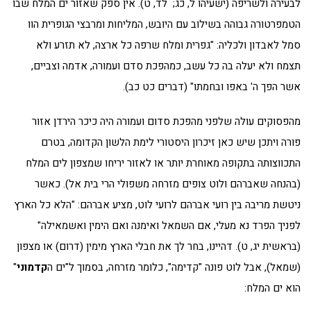
לבעירה ולשריפה (ישעיהו ל, כג; לד, ט). אין ספק שאזור ים המלח שבו
הטמפרטורה גבוהה בשילוב עם היובש, המליחות ומרבצי הגופרית הוו
סמל לאבדון ולכליה: "גפרית ומלח שרפה כל ארצה, לא תזרע ולא
תצמח ולא יעלה בה כל עשב, כמהפכת סדם ועמורה, אדמה וצביים,
אשר הפך ה' באפו ובחמתו" (דברים כט כב).
מהפסוקים עולה שלפני מהפכת סדום ועמורה היה כיכר הירדן אזור
פורה ויתכן שיש כאן זיכרון היסטורי לימת הלשון הקדומה, בטרם
התכווצותה בתקופה מאוחרת יותר או לאזור יריחו שמצפון לים המלח
(בהנחה שאברהם ולוט צופים מזרחה משפולי הרי בית אל). כאשר
ניטשת מריבה בין רועי אברהם לרועי לוט, מציע אברהם: "הלא כל הארץ
לפניך הפרד נא מעלי, אם השמאל ואימנה ואם הימין ואשמאילה"
(בראשית יג, ט). דהיינו, בחר לך את חבלי הארץ מימין (דרום) או מצפון
(שמאל), אבל לוט פונה "קדימה", כלומר מזרחה, בסמוך ל"ים ה
קדמוני
"
הוא ים המלח: