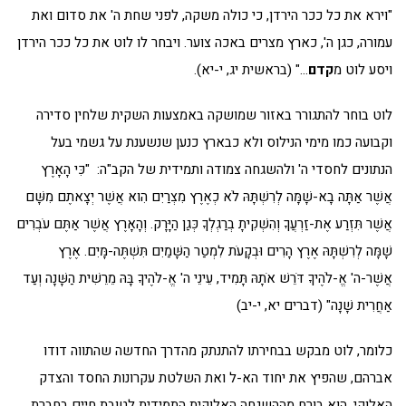
"וירא את כל ככר הירדן, כי כולה משקה, לפני שחת ה' את סדום ואת
עמורה, כגן ה', כארץ מצרים באכה צוער. ויבחר לו לוט את כל ככר הירדן
ויסע לוט מ
קדם
…" (בראשית יג, י-יא).
לוט בוחר להתגורר באזור שמושקה באמצעות השקית שלחין סדירה
וקבועה כמו מימי הנילוס ולא כבארץ כנען שנשענת על גשמי בעל
הנתונים לחסדי ה' ולהשגחה צמודה ותמידית של הקב"ה: "כִּי הָאָרֶץ
אֲשֶׁר אַתָּה בָא-שָׁמָּה לְרִשְׁתָּהּ לֹא כְאֶרֶץ מִצְרַיִם הִוא אֲשֶׁר יְצָאתֶם מִשָּׁם
אֲשֶׁר תִּזְרַע אֶת-זַרְעֲךָ וְהִשְׁקִיתָ בְרַגְלְךָ כְּגַן הַיָּרָק. וְהָאָרֶץ אֲשֶׁר אַתֶּם עֹבְרִים
שָׁמָּה לְרִשְׁתָּהּ אֶרֶץ הָרִים וּבְקָעֹת לִמְטַר הַשָּׁמַיִם תִּשְׁתֶּה-מָּיִם. אֶרֶץ
אֲשֶׁר-ה' אֱ-לֹהֶיךָ דֹּרֵשׁ אֹתָהּ תָּמִיד, עֵינֵי ה' אֱ-לֹהֶיךָ בָּהּ מֵרֵשִׁית הַשָּׁנָה וְעַד
אַחֲרִית שָׁנָה" (דברים יא, י-יב)
כלומר, לוט מבקש בבחירתו להתנתק מהדרך החדשה שהתווה דודו
אברהם, שהפיץ את יחוד הא-ל ואת השלטת עקרונות החסד והצדק
האלוקי. הוא בורח מההשגחה האלוקית התמידית לטובת חיים בחברת