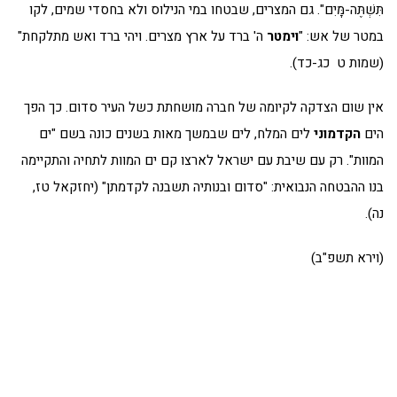
תִּשְׁתֶּה-מָּיִם". גם המצרים, שבטחו במי הנילוס ולא בחסדי שמים, לקו
במטר של אש: "
וימטר
ה' ברד על ארץ מצרים. ויהי ברד ואש מתלקחת"
(שמות ט כג-כד).
אין שום הצדקה לקיומה של חברה מושחתת כשל העיר סדום. כך הפך
הים
הקדמוני
לים המלח, לים שבמשך מאות בשנים כונה בשם "ים
המוות". רק עם שיבת עם ישראל לארצו קם ים המוות לתחיה והתקיימה
בנו ההבטחה הנבואית: "סדום ובנותיה תשבנה לקדמתן" (יחזקאל טז,
נה).
(וירא תשפ"ב)