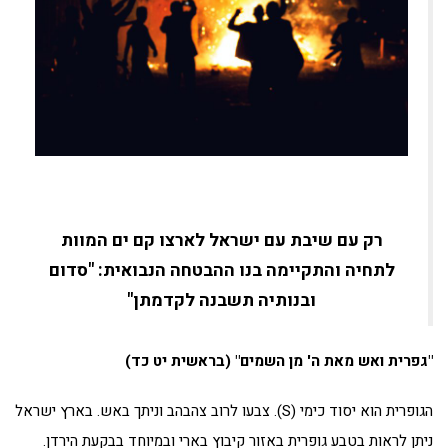
רק עם שיבת עם ישראל לארצו קם ים המוות
לתחיה והתקיימה בנו ההבטחה הנבואית: "סדום
ובנותיה תשבנה לקדמתן"
"גפרית ואש מאת ה' מן השמים" (בראשית יט כד)
הגופרית הוא יסוד כימי (S). צבעו לרוב צהבהב וניתך באש. בארץ ישראל
ניתן לראות בטבע גופרית באזור קיבוץ בארי ובמיוחד בבקעת הירדן.