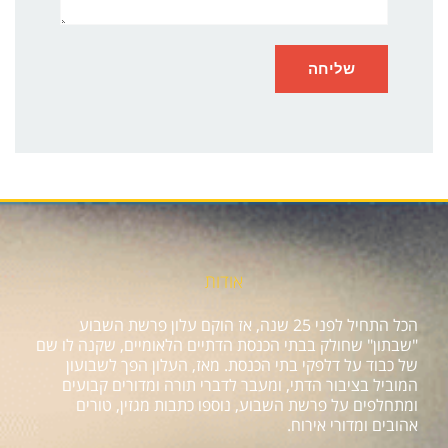
אודות
הכל התחיל לפני 25 שנה, אז הוקם עלון פרשת השבוע
"שבתון" שחולק בבתי הכנסת הדתיים הלאומיים, שקנה לו שם
של כבוד על דלפקי בתי הכנסת. מאז, העלון הפך לשבועון
המוביל בציבור הדתי, ומעבר לדברי תורה ומדורים קבועים
ומתחלפים על פרשת השבוע, נוספו כתבות מגזין, טורים
אהובים ומדורי אירוח.