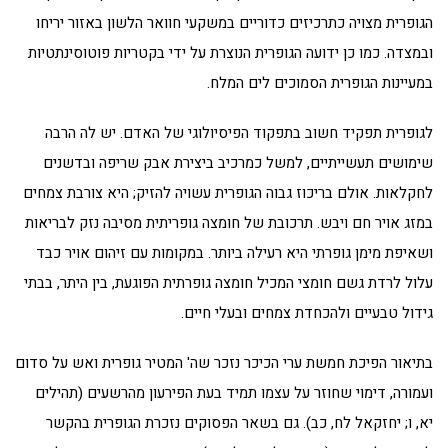
הגופרית מצויה כתרכיזים כדוריים במשקעי חוואר הלשון באזור יריחו
ובמצדה. כמו כן ידועה הגופרית הנוצרת על ידי בקטריות פוטוסינתטיות
במעיינות הגופרית הסמוכים לים המלח.
לגופרית תפקיד חשוב בתפקוד הפיסיולוגי של האדם. יש לה הרבה
שימושים תעשייתיים, למשל כמרכיב ביצירת אבק שריפה ובדשנים
לחקלאות. אולם בריכוז גבוה הגופרית עשויה להזיק; היא צורבת צמחים
במזג אויר חם ויבש. תרכובת של חומצה גופריתית מסיבה נזק לבריאות
ושאיפת מימן גופרתי היא רעילה ביותר. במקומות עם זיהום אויר כבד
עלול לרדת גשם חומצי המכיל חומצה גופרתית הפוגעת, בין היתר, בבתי
גידול טבעיים ולהכחדת צמחים ובעלי חיים.
בתיאור הפיכת חמשת ערי הכיכר נזכר שה' המטיר גופרית ואש על סדום
ועמורה, דימוי שחוזר על עצמו תמיד בעת הפירעון מהרשעים (תהילים
יא, ו; יחזקאל לח, כב). גם בשאר הפסוקים נזכרת הגופרית בהקשר