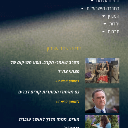
החיים עצמם
בחברה הישראלית
המגזין
יהדות
תרבות
חדש באתר שבתון
הקרב שאחרי הקרב: מסע השיקום של
פצועי צה"ל
להמשך קריאה »
גם מאחורי הכותרות קורים דברים
להמשך קריאה »
הורים, ממתי הדרך לאושר עוברת