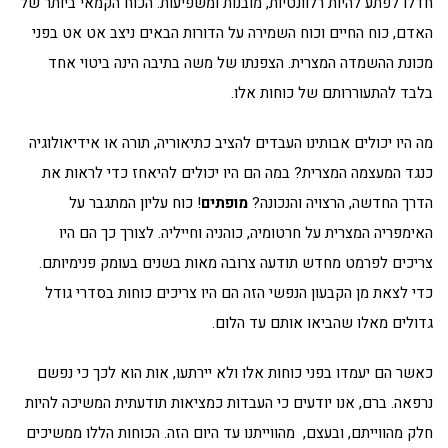
חדלו לפתע להיות רלוונטיות, מובנות ומשפיעות. הכוח הקמאי ביותר של
האדם, כוח החיים וכוח השמירה על הדורות הבאים ניצב אט אט בפני
מכונת ההשמדה המצרית. הצפנתו של משה בתיבה הינה ביטוי אחד
בלבד להתעוררותם של כוחות אלו.
מה היו יכולים אבותינו העבדים להציב כתיאוריה, תורה או אידיאולוגיה
כנגד המעצמה המצרית? במה הם היו יכולים להיאחז כדי לראות את
הדרך החדשה, הרצויה והנכונה?
מופתים
! כוח עליון המתגבר על
האימפריה המצרית על חרטומיה, כוהניה וחייליה. לצורך כך הם היו
צריכים לפרמט מחדש תודעה צרובה מאות בשנים בעומק פנימיותם.
כדי לצאת מן הקבעון הנפשי הזה הם היו צריכים כוחות בסדרי גודל
גדולים מאלו שהביאו אותם עד הלום.
כאשר הם יעמדו בפני כוחות אלו ולא יירתעו, אות הוא לכך כי נפשם
נרפאה. ברם, אנו יודעים כי העבדות כמציאות תודעתית המשיכה להיות
חלק מהווייתם, ובעצם, מהווייתנו עד היום הזה. הכוחות הללו ממשיכים