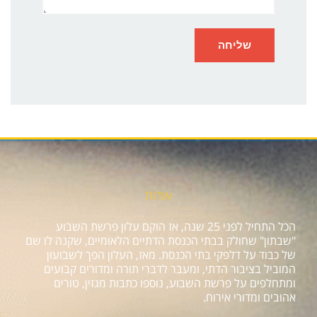
אודות
הכל התחיל לפני 25 שנה, אז הוקם עלון פרשת השבוע
"שבתון" שחולק בבתי הכנסת הדתיים הלאומיים, שקנה לו שם
של כבוד על דלפקי בתי הכנסת. מאז, העלון הפך לשבועון
המוביל בציבור הדתי, ומעבר לדברי תורה ומדורים קבועים
ומתחלפים על פרשת השבוע, נוספו כתבות מגזין, טורים
אהובים ומדורי אירוח.