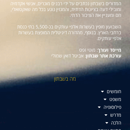
המדורים בשבתון נכתבים על ידי רבנים מוכרים, אנשי אקדמיה
ומובילי דעה בציונות הדתית, והמגזין נוגע בכל מה שאקטואלי,
חם ומעניין את הציבור הדתי.
השבועון מופץ בעשרות אלפי עותקים בכ-5,500 בתי כנסת
ברחבי הארץ. בנוסף, מהדורה דיגיטלית המופצת בעשרות
אלפי עותקים.
מייסד ועורך
: מוטי זפט
עורכת אתר שבתון
: אביטל דואן שמולי
מה בשבתון
חומשים
משפט
פילוסופיה
מדרש
הלכה