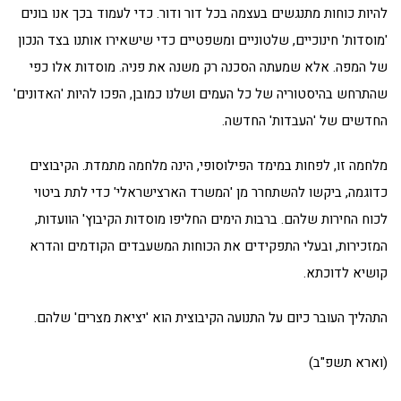
להיות כוחות מתנגשים בעצמה בכל דור ודור. כדי לעמוד בכך אנו בונים
'מוסדות' חינוכיים, שלטוניים ומשפטיים כדי שישאירו אותנו בצד הנכון
של המפה. אלא שמעתה הסכנה רק משנה את פניה. מוסדות אלו כפי
שהתרחש בהיסטוריה של כל העמים ושלנו כמובן, הפכו להיות 'האדונים'
החדשים של 'העבדות' החדשה.
מלחמה זו, לפחות במימד הפילוסופי, הינה מלחמה מתמדת. הקיבוצים
כדוגמה, ביקשו להשתחרר מן 'המשרד הארצישראלי' כדי לתת ביטוי
לכוח החירות שלהם. ברבות הימים החליפו מוסדות הקיבוץ' הוועדות,
המזכירות, ובעלי התפקידים את הכוחות המשעבדים הקודמים והדרא
קושיא לדוכתא.
התהליך העובר כיום על התנועה הקיבוצית הוא 'יציאת מצרים' שלהם.
(וארא תשפ"ב)