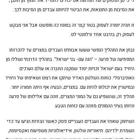
לי כי מן הפסוקים של הפרשה אנו יכולים להפריד את 'המוץ מן התבן',
את הסיבות מן התוצאות, את הביטוי להיותנו עבדים מן הסיבות לכך.
זו תהיה יומרה לעסוק בטור קצר זה במונח כה מופשט אבל אני מבקש
לעסוק רק בהיבט אחד ורלוונטי לנו.
נבחן את התהליך הנפשי שעשו אבותינו העבדים במצרים עד להכרזתו
המפתיעה של פרעה – "הנה עם- בני ישראל". בתהליך הדרגתי נשללו מן
היחיד בעם ישראל זכויות יסוד שמקנה החברה או עולם הערכים
האוניברסלי. כוחות השלטון האדיר שיתקו את רצונו ושאיפתו של היחיד
ובמישרין את יכולתו להיות עם. במצרים, הבעיה אף היתה חמורה יותר.
תהליך זה, שהשפיע גם על המוני המצרים, זוהה עם אלילותו של פרעה
והיותו בעיני ההמונים מזוהה עם כוחות הטבע.
השיתוק שאחז את העבדים העבריים פסק כאשר הגזרות הגיעו עד כדי
השמדת ילדיהם. תיאוריות שלטון, אידיאולוגיות משפיעות ואקסיומות,