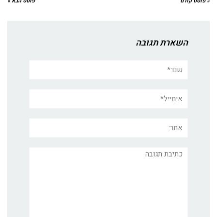
« פוסט קודם
פוסט הבא »
השארת תגובה
שם:*
אימייל*
אתר:
תגובה