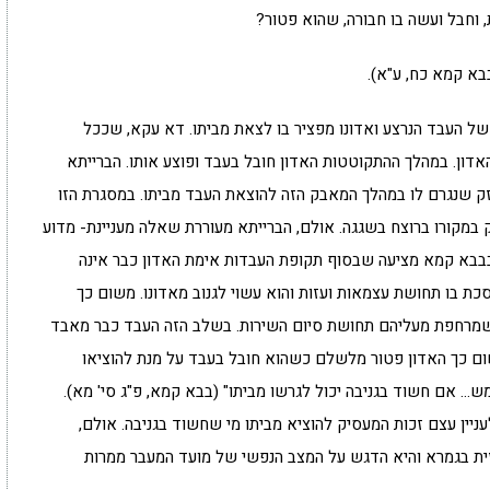
ת, וחבל ועשה בו חבורה, שהוא פטור?
בא קמא כח, ע"א).
של העבד הנרצע ואדונו מפציר בו לצאת מביתו. דא עקא, שככל
דון. במהלך ההתקוטטות האדון חובל בעבד ופוצע אותו. הברייתא
ק שנגרם לו במהלך המאבק הזה להוצאת העבד מביתו. במסגרת הזו
במקורו ברוצח בשגגה. אולם, הברייתא מעוררת שאלה מעניינת- מדוע
בבא קמא מציעה שבסוף תקופת העבדות אימת האדון כבר אינה
ת בו תחושת עצמאות ועזות והוא עשוי לגנוב מאדונו. משום כך
כשמרחפת מעליהם תחושת סיום השירות. בשלב הזה העבד כבר מאבד
משום כך האדון פטור מלשלם כשהוא חובל בעבד על מנת להוציאו
… אם חשוד בגניבה יכול לגרשו מביתו" (בבא קמא, פ"ג סי' מא).
עניין עצם זכות המעסיק להוציא מביתו מי שחשוד בגניבה. אולם,
ית בגמרא והיא הדגש על המצב הנפשי של מועד המעבר ממרות