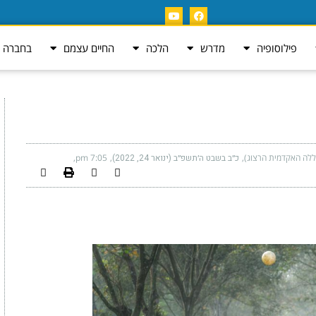
פילוסופיה
מדרש
הלכה
החיים עצמם
בחברה ה
ללה האקדמית הרצוג)
כ״ב בשבט ה׳תשפ״ב (ינואר 24, 2022)
7:05 pm