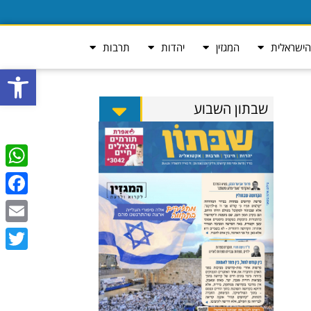
ישראלית
המגזין
יהדות
תרבות
פתח סרגל
שבתון השבוע
tsApp
ebook
Email
Twitter