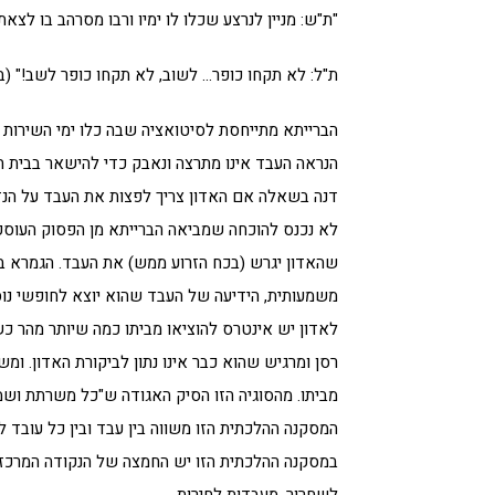
"ת"ש: מניין לנרצע שכלו לו ימיו ורבו מסרהב בו לצא
ת"ל: לא תקחו כופר… לשוב, לא תקחו כופר לשב!" (ב
הברייתא מתייחסת לסיטואציה שבה כלו ימי השירות 
הנראה העבד אינו מתרצה ונאבק כדי להישאר בבית הא
דנה בשאלה אם האדון צריך לפצות את העבד על הנז
לא נכנס להוכחה שמביאה הברייתא מן הפסוק העוסק 
שהאדון יגרש (בכח הזרוע ממש) את העבד. הגמרא ב
משמעותית, הידיעה של העבד שהוא יוצא לחופשי נוסכ
לאדון יש אינטרס להוציאו מביתו כמה שיותר מהר 
רסן ומרגיש שהוא כבר אינו נתון לביקורת האדון. ו
מביתו. מהסוגיה הזו הסיק האגודה ש"כל משרתת ושמש
המסקנה ההלכתית הזו משווה בין עבד ובין כל עובד ל
במסקנה ההלכתית הזו יש החמצה של הנקודה המרכז
לשחרור, מעבדות לחירות.