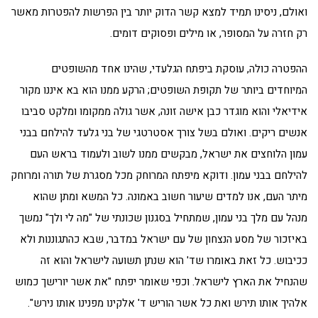
ואולם, ניסינו תמיד למצא קשר הדוק יותר בין הפרשות להפטרות מאשר
רק חזרה על המסופר, או מילים ופסוקים דומים.
ההפטרה כולה, עוסקת ביפתח הגלעדי, שהינו אחד מהשופטים
המיוחדים ביותר של תקופת השופטים; הרקע ממנו הוא בא איננו מקור
אידיאלי והוא מוגדר כבן אישה זונה, אשר גולה ממקומו ומלקט סביבו
אנשים ריקים. ואולם בשל צורך אסטרטגי של בני גלעד להילחם בבני
עמון הלוחצים את ישראל, מבקשים ממנו לשוב ולעמוד בראש העם
להילחם בבני עמון. ודוקא מיפתח המרוחק מכל מסגרת של תורה ומרוחק
מיתר העם, אנו למדים שיעור חשוב באמונה. כל המשא ומתן שהוא
מנהל עם מלך בני עמון, שמתחיל בסגנון שכונתי של "מה לי ולך" נמשך
באיזכור של מסע הנצחון של עם ישראל במדבר, שבא כהתגוננות ולא
ככיבוש. כל זאת באומרו שד' הוא שנתן תשועה לישראל והוא זה
שהנחיל את הארץ לישראל. וכפי שאומר יפתח "את אשר יורישך כמוש
אלהיך אותו תירש ואת כל אשר הוריש ד' אלקינו מפנינו אותו נירש".