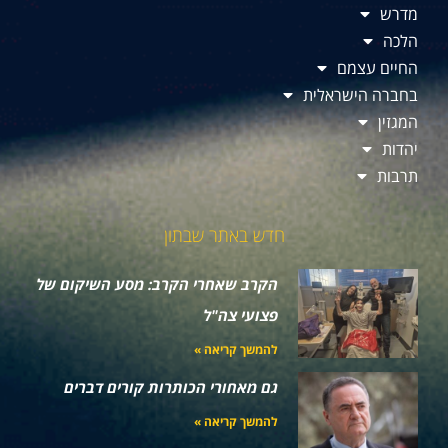
מדרש
הלכה
החיים עצמם
בחברה הישראלית
המגזין
יהדות
תרבות
חדש באתר שבתון
הקרב שאחרי הקרב: מסע השיקום של
פצועי צה"ל
להמשך קריאה »
גם מאחורי הכותרות קורים דברים
להמשך קריאה »