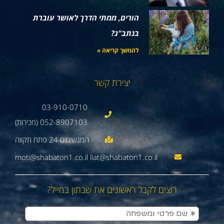
הורים, ממתי הדרך לאושר עוברת
בנתב"ג?
להמשך קריאה »
יצירת קשר
03-910-0710
052-8907103 (מכירות)
moti@shabaton1.co.il liat@shabaton1.co.il
רוצים לקבל ראשונים את שבתון במייל?