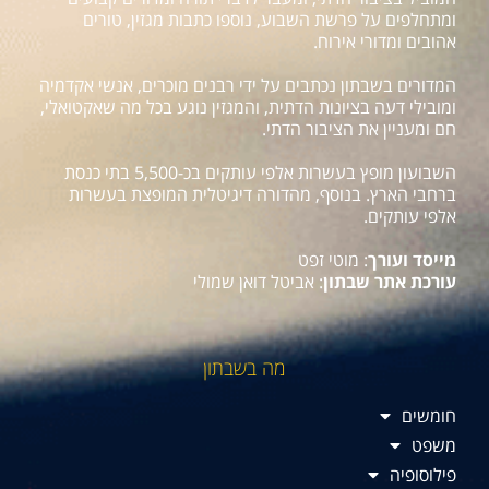
ומתחלפים על פרשת השבוע, נוספו כתבות מגזין, טורים
אהובים ומדורי אירוח.
המדורים בשבתון נכתבים על ידי רבנים מוכרים, אנשי אקדמיה
ומובילי דעה בציונות הדתית, והמגזין נוגע בכל מה שאקטואלי,
חם ומעניין את הציבור הדתי.
השבועון מופץ בעשרות אלפי עותקים בכ-5,500 בתי כנסת
ברחבי הארץ. בנוסף, מהדורה דיגיטלית המופצת בעשרות
אלפי עותקים.
מייסד ועורך
: מוטי זפט
עורכת אתר שבתון
: אביטל דואן שמולי
מה בשבתון
חומשים
משפט
פילוסופיה