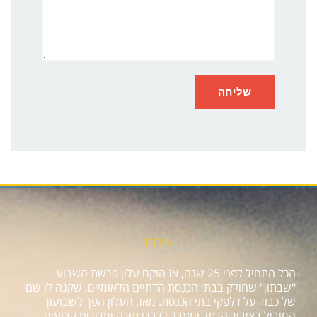
אודות
הכל התחיל לפני 25 שנה, אז הוקם עלון פרשת השבוע
"שבתון" שחולק בבתי הכנסת הדתיים הלאומיים, שקנה לו שם
של כבוד על דלפקי בתי הכנסת. מאז, העלון הפך לשבועון
המוביל בציבור הדתי, ומעבר לדברי תורה ומדורים קבועים