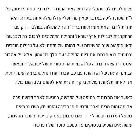
עלינו לשים לב שמבלי להדגיש זאת, התורה דילגה בין פסוק לפסוק על
ל"ח שנות הליכה במדבר שאין מהן ועליהן ולו מילה אחת בתורה. והיא
חוזרת לדבר וזאת אומרת שדבר ד' חוזר להתגלות בעולם – רק עם
ההתקרבות לגבולות ארץ ישראל ותחילת התהליכים להכנס בה ולכבשה.
וכאן מופיעה שוב החשיבות של דמותו של יפתח: לא על גבולות מוכרים
ובטוחים הוא מבסס את דיונו הפוליטי עם מלך בני עמון, אלא על איזכור
היסטורי והצהרה ברורה על הזכויות ההיסטוריות של ישראל – וכאשר
הבחינה הזאת של הזדהות העם עם עברו ויעודו נחלש ברמה המנהיגותית,
אזי לאחר תלאות העולות ביוקר, חוזרת היא לפעום בלב העם כולו.
כאשר אנו מתבוננים בסופה של הפרשה, המגיעה לאחר פרשת פרה
אדומה ומות מרים ואהרן ופרשת מי מריבה והנחשים; העם נמצאים
בשפל המדרגה ובמורל ירוד ואם נתבונן בפסוקים ישנו משבר מנהיגות,
ומשה אינו מופיע בפסוקים עד כמעט סופה של הפרשה.