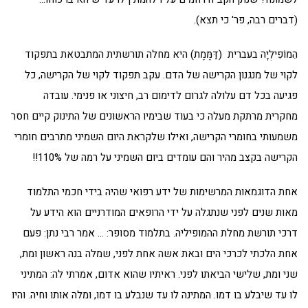
(דברים רבה, פר' כי תצא).
הֵמוֹפִילְיָה בעברית (דַּמֶּמֶת) היא
מחלה תורשתית
המתבטאת בתפקוד
לקוי של מנגנון הקרישה של הדם. עקב תפקוד לקוי של הקרישה, כל
פגיעה בכל דם עלולה לגרום לדימום רב, חיצוני או פנימי. עובדה
מחקרית מרתקת מעלה כי בעוד שבימיו הראשונים של התינוק קיים חסר
משמעותי בחומרי הקרישה, ואילו שלקראת היום השמיני מתרבים חומרי
הקרישה בקצב מהיר והם עומדים ביום השמיני על רמה של 110%!!
אחת הדוגמאות המרשימות של ידע רפואי שהיה בידי חכמי התלמוד
מאות שנים לפני שנתגלה על ידי הרופאים המודרניים הוא הידע על
דרכי תורשת מחלת ההמופיליה. בתלמוד מסופר: … אמר רבי נתן: פעם
אחת הלכתי לכרכי הים ובאת אשה אחת לפני, שמלה בנה ראשון ומת,
שני ומת, שלישי הביאתו לפני. ראיתיו שהוא אדום, אמרתי לה: המתיני
לו עד שיבלע בו דמו. המתינה לו עד שנבלע בו דמו, ומלה אותו וחיה. והיו