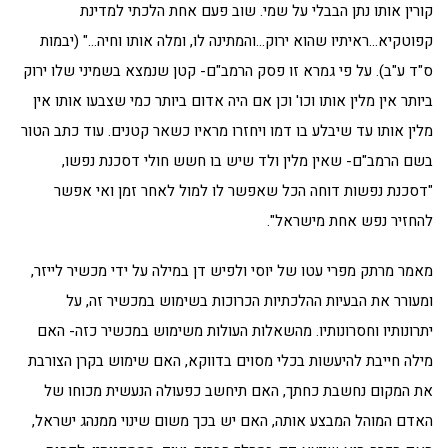
קורין אותו נתן הבבלי על שמי. שוב פעם אחת הלכתי למדינת
קפוטקיא…ראיתיו שהוא ירוק…והמתינה לו, ומלה אותו וחיה…" (יבמות
ס"ד ע"ב). על פי גמרא זו פסק הרמב"ם- קטן שנמצא בשמיני שלו ירוק
ביותר אין מלין אותו וכו' וכן אם היה אדום ביותר כמי שצבעו אותו אין
מלין אותו עד שיבלע בו דמו ויחזרו מראיו כשאר קטנים. עוד כתב הטור
בשם הרמב"ם- שאין מלין ולד שיש בו חשש חולי דסכנת נפשו,
"דסכנת נפשות דוחה הכל שאפשר לו למול לאחר זמן ואי אפשר
להחזיר נפש אחת מישראל".
מאמר מרתק מפרי עטו של יוסי ולפיש דן במילה על ידי מכשיר לייזר,
ומעורר את הבעיות ההלכתיות הכרוכות בשימוש במכשיר זה, על
יתרונותיו וחסרונותיו. מהשאלות העולות משימוש במכשיר כזה- האם
מילה חייבת להיעשות בכלי מסוים בדווקא, האם שימוש בקרן הצורבת
את המקום נחשבת כחתך, האם תיחשב כפעולה הנעשית מכוחו של
האדם המוהל המבצע אותה, האם יש בכך משום שינוי ממנהג ישראל,