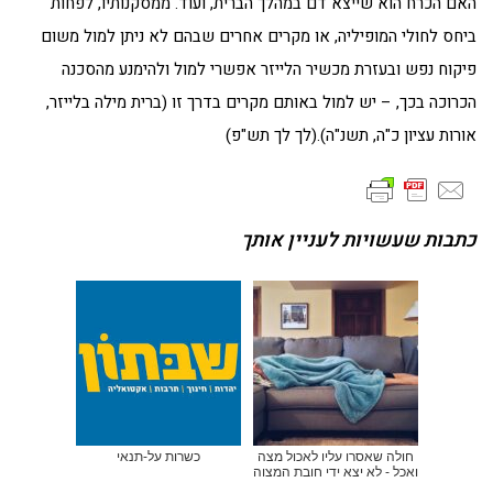
האם הכרח הוא שייצא דם במהלך הברית, ועוד. ממסקנותיו, לפחות
ביחס לחולי המופיליה, או מקרים אחרים שבהם לא ניתן למול משום
פיקוח נפש ובעזרת מכשיר הלייזר אפשרי למול ולהימנע מהסכנה
הכרוכה בכך, – יש למול באותם מקרים בדרך זו (ברית מילה בלייזר,
אורות עציון כ"ה, תשנ"ה).(לך לך תש"פ)
כתבות שעשויות לעניין אותך
חולה שאסרו עליו לאכול מצה
כשרות על-תנאי
ואכל - לא יצא ידי חובת המצוה