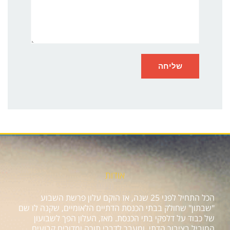
אודות
הכל התחיל לפני 25 שנה, אז הוקם עלון פרשת השבוע
"שבתון" שחולק בבתי הכנסת הדתיים הלאומיים, שקנה לו שם
של כבוד על דלפקי בתי הכנסת. מאז, העלון הפך לשבועון
המוביל בציבור הדתי, ומעבר לדברי תורה ומדורים קבועים