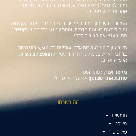
ומתחלפים על פרשת השבוע, נוספו כתבות מגזין, טורים
אהובים ומדורי אירוח.
המדורים בשבתון נכתבים על ידי רבנים מוכרים, אנשי אקדמיה
ומובילי דעה בציונות הדתית, והמגזין נוגע בכל מה שאקטואלי,
חם ומעניין את הציבור הדתי.
השבועון מופץ בעשרות אלפי עותקים בכ-5,500 בתי כנסת
ברחבי הארץ. בנוסף, מהדורה דיגיטלית המופצת בעשרות
אלפי עותקים.
מייסד ועורך
: מוטי זפט
עורכת אתר שבתון
: אביטל דואן שמולי
מה בשבתון
חומשים
משפט
פילוסופיה