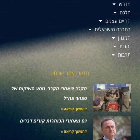
מדרש
הלכה
החיים עצמם
בחברה הישראלית
המגזין
יהדות
תרבות
חדש באתר שבתון
הקרב שאחרי הקרב: מסע השיקום של
פצועי צה"ל
להמשך קריאה »
גם מאחורי הכותרות קורים דברים
להמשך קריאה »