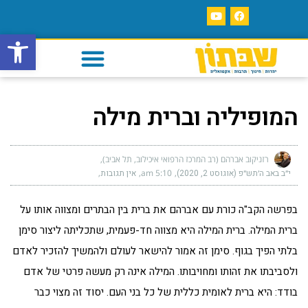
פתח סרגל
המופיליה וברית מילה
רזניקוב אברהם (רב המרכז הרפואי איכילוב, תל אביב)
י״ב באב ה׳תש״פ (אוגוסט 2, 2020)
5:10 am
אין תגובות
בפרשה הקב"ה כורת עם אברהם את ברית בין הבתרים ומצווה אותו על
ברית המילה. ברית המילה היא מצווה חד-פעמית, שתכליתה ליצור סימן
בלתי הפיך בגוף. סימן זה אמור להישאר לעולם ולהמשיך להזכיר לאדם
ולסביבתו את זהותו ומחויבותו. המילה אינה רק מעשה פרטי של אדם
בודד: היא ברית לאומית כללית של כל בני העם. יסוד זה מצוי כבר