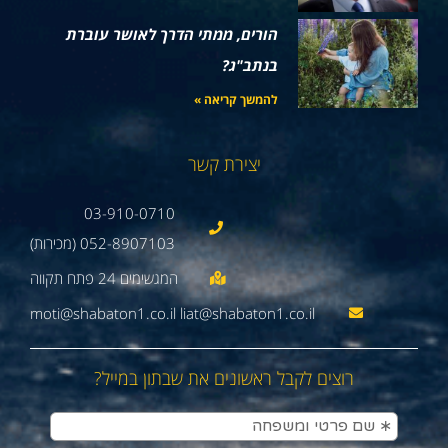
הורים, ממתי הדרך לאושר עוברת
בנתב"ג?
להמשך קריאה »
יצירת קשר
03-910-0710
052-8907103 (מכירות)
moti@shabaton1.co.il liat@shabaton1.co.il
רוצים לקבל ראשונים את שבתון במייל?