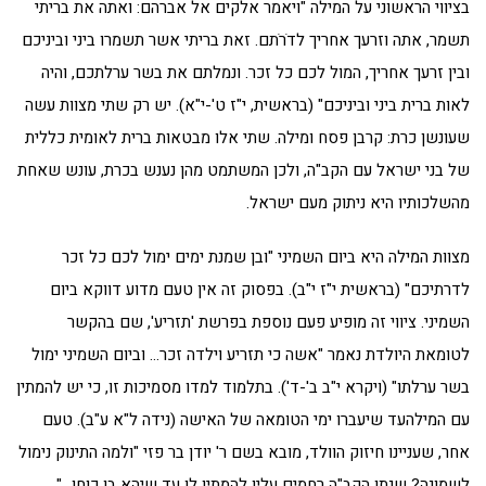
בציווי הראשוני על המילה "ויאמר אלקים אל אברהם: ואתה את בריתי
תשמר, אתה וזרעך אחריך לדֹרֹתם. זאת בריתי אשר תשמרו ביני וביניכם
ובין זרעך אחריך, המול לכם כל זכר. ונמלתם את בשר ערלתכם, והיה
לאות ברית ביני וביניכם" (בראשית, י"ז ט'-י"א). יש רק שתי מצוות עשה
שעונשן כרת: קרבן פסח ומילה. שתי אלו מבטאות ברית לאומית כללית
של בני ישראל עם הקב"ה, ולכן המשתמט מהן נענש בכרת, עונש שאחת
מהשלכותיו היא ניתוק מעם ישראל.
מצוות המילה היא ביום השמיני "ובן שמנת ימים ימול לכם כל זכר
לדרתיכם" (בראשית י"ז י"ב). בפסוק זה אין טעם מדוע דווקא ביום
השמיני. ציווי זה מופיע פעם נוספת בפרשת 'תזריע', שם בהקשר
לטומאת היולדת נאמר "אשה כי תזריע וילדה זכר… וביום השמיני ימול
בשר ערלתו" (ויקרא י"ב ב'-ד'). בתלמוד למדו מסמיכות זו, כי יש להמתין
עם המילהעד שיעברו ימי הטומאה של האישה (נידה ל"א ע"ב). טעם
אחר, שעניינו חיזוק הוולד, מובא בשם ר' יודן בר פזי "ולמה התינוק נימול
לשמונה? שנתן הקב"ה רחמים עליו להמתין לו עד שיהא בו כוחו…"