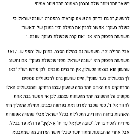
יישאר יותר ויותר שלם ומבחן האמונה יותר ויותר אמיתי.
למעשה, זה גם בדיוק מה שאנו קוראים בהפטרה: "שובה ישראל, כי
כשלת בעונך". אפשר להבין את המילה "כי" במובן של "כאשר".
משמעות הפסוק היא אז: "אם קרה שכשלת בעוונך, שובה…".
אבל המילה "כי", משמשת גם כמילת הסבר, במובן של "מפני ש…", ואז
משמעות הפסוק היא "שובה ישראל, מפני שכשלת בעונך". אם נחשוב
שהעוון הוא בעצמו הכשלון, אין הדברים מובנים. לכן פירש רש"י: "באו
לך מכשולים בעד עווניך", היינו שהעוון גרם למכשולים נוספים
המרחיקים את האדם יותר ממה שהעוון עצמו הרחיקו, והמכשולים האלו
מקשים על התשובה יותר מהעוונות עצמם. לכן אי אפשר בבת אחת
לחזור אל ד', כפי שכבר למדנו זאת בפרשת נצבים. תחילת התהליך היא
היאחזות בזהות היהודית, התכללות בכלל ישראל מבלי שתהיה אפשרות
מיידית להכיר בו ית'. "שׁוּבָה יִשְׂרָאֵל עַד יה' אֱ-לֹהֶיךָ" עד ולא עד בכלל.
אבל אחרי ההתבוננות ומתוך יושר שכלי ויושר המדות, מה שמתבטא