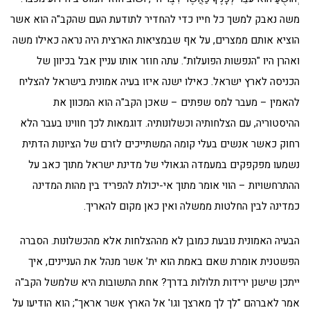
משה נאבק למשך כל חייו כדי להחדיר לתודעת העם שהקב"ה הוא אשר
הוציא אותם ממצרים, על אף שבמציאות הארצית היה נראה כאילו משה
ואהרן היו "הנפשות הפועלות". עתה חוזר אותו עניין אבל בכיוון של
הכניסה לארץ ישראל. כאילו ישנה איזו בעיה אמונית בישראל להצליח
להאמין – מעבר למס שפתים – שאכן הקב"ה הוא המכוון את
ההיסטוריה, עם הצלחותיה וכשלונותיה. דוגמאות לכך חווינו בעבר הלא
רחוק כאשר אנשים בעלי קומה המשתייכים לזרם של הציונות הדתית
נשמעו מפקפקים במעמדה הגאולי של מדינת ישראל מתוך כאב על
ההתרחשויות – הווי אומר מתוך אי-יכולת להפריד בין מהות המדינה
כמדינה לבין החלטות ממשלה ואין כאן מקום להאריך.
הבעיה האמונית נובעת כמובן לא מההצלחות אלא מהכשלונות. הסברה
הפשטנית אומרת שאם באמת הוא ית' אשר מנהל את העניינים, איך
ייתכן שישנן ירידות תלולות בדרך? אחת התשובות היא שלמשל הקב"ה
אמר לאברהם "לך לך מארצך וגו' אל הארץ אשר אראך"; הוא הודיעו על