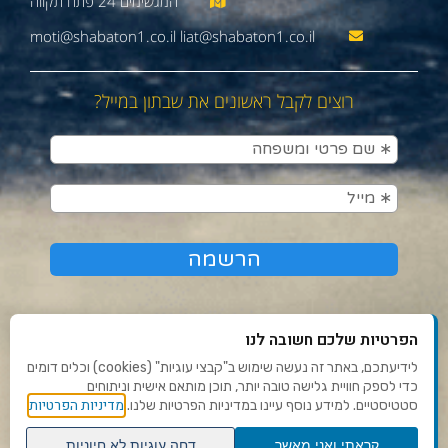
moti@shabaton1.co.il liat@shabaton1.co.il
רוצים לקבל ראשונים את שבתון במייל?
הפרטיות שלכם חשובה לנו
לידיעתכם, באתר זה נעשה שימוש ב"קבצי עוגיות" (cookies) וכלים דומים
כדי לספק חוויית גלישה טובה יותר, תוכן מותאם אישית וניתוחים
תנאי שימוש ומדיניות פרטיות
מדיניות הפרטיות
סטטיסטיים. למידע נוסף עיינו במדיניות הפרטיות שלנו.
פנו אלינו
קראתי ואני מאשר
דחה עוגיות לא חיוניות