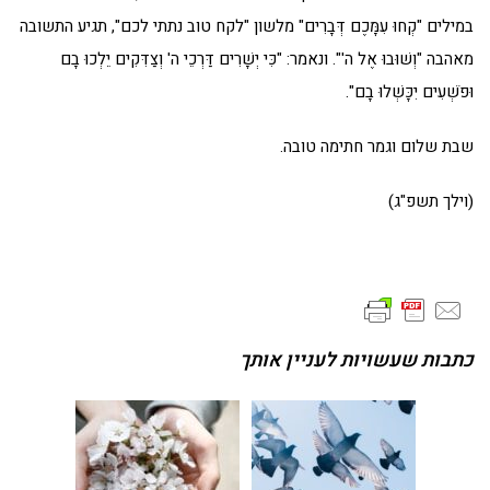
במילים "קְחוּ עִמָּכֶם דְּבָרִים" מלשון "לקח טוב נתתי לכם", תגיע התשובה
מאהבה "וְשׁוּבוּ אֶל ה'". ונאמר: "כִּי יְשָׁרִים דַּרְכֵי ה' וְצַדִּקִים יֵלְכוּ בָם
וּפֹשְׁעִים יִכָּשְׁלוּ בָם".
שבת שלום וגמר חתימה טובה.
(וילך תשפ"ג)
כתבות שעשויות לעניין אותך