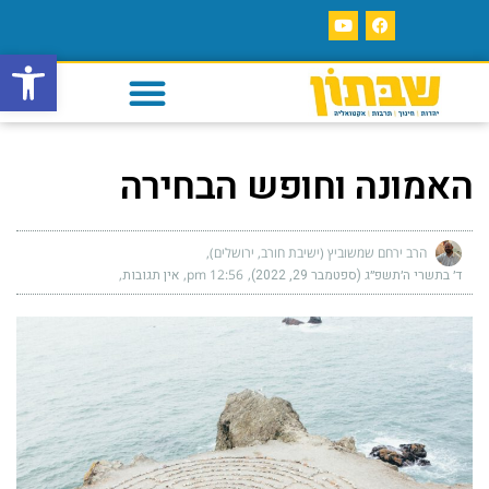
פתח סרגל
האמונה וחופש הבחירה
הרב ירחם שמשוביץ (ישיבת חורב, ירושלים)
ד׳ בתשרי ה׳תשפ״ג (ספטמבר 29, 2022)
12:56 pm
אין תגובות