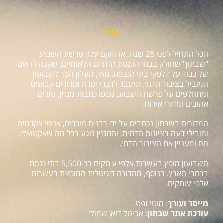
אודות
הכל התחיל לפני 25 שנה, אז הוקם עלון פרשת השבוע
"שבתון" שחולק בבתי הכנסת הדתיים הלאומיים, שקנה לו שם
של כבוד על דלפקי בתי הכנסת. מאז, העלון הפך לשבועון
המוביל בציבור הדתי, ומעבר לדברי תורה ומדורים קבועים
ומתחלפים על פרשת השבוע, נוספו כתבות מגזין, טורים
אהובים ומדורי אירוח.
המדורים בשבתון נכתבים על ידי רבנים מוכרים, אנשי אקדמיה
ומובילי דעה בציונות הדתית, והמגזין נוגע בכל מה שאקטואלי,
חם ומעניין את הציבור הדתי.
השבועון מופץ בעשרות אלפי עותקים בכ-5,500 בתי כנסת
ברחבי הארץ. בנוסף, מהדורה דיגיטלית המופצת בעשרות
אלפי עותקים.
מייסד ועורך
: מוטי זפט
עורכת אתר שבתון
: אביטל דואן שמולי