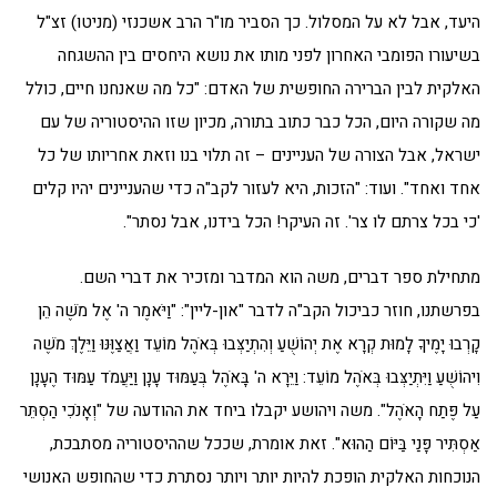
היעד, אבל לא על המסלול. כך הסביר מו"ר הרב אשכנזי (מניטו) זצ"ל
בשיעורו הפומבי האחרון לפני מותו את נושא היחסים בין ההשגחה
האלקית לבין הברירה החופשית של האדם: "כל מה שאנחנו חיים, כולל
מה שקורה היום, הכל כבר כתוב בתורה, מכיון שזו ההיסטוריה של עם
ישראל, אבל הצורה של העניינים – זה תלוי בנו וזאת אחריותו של כל
אחד ואחד". ועוד: "הזכות, היא לעזור לקב"ה כדי שהעניינים יהיו קלים
'כי בכל צרתם לו צר'. זה העיקר! הכל בידנו, אבל נסתר".
מתחילת ספר דברים, משה הוא המדבר ומזכיר את דברי השם.
בפרשתנו, חוזר כביכול הקב"ה לדבר "און-ליין": "וַיֹּאמֶר ה' אֶל מֹשֶׁה הֵן
קָרְבוּ יָמֶיךָ לָמוּת קְרָא אֶת יְהוֹשֻׁעַ וְהִתְיַצְּבוּ בְּאֹהֶל מוֹעֵד וַאֲצַוֶּנּוּ וַיֵּלֶךְ מֹשֶׁה
וִיהוֹשֻׁעַ וַיִּתְיַצְּבוּ בְּאֹהֶל מוֹעֵד: וַיֵּרָא ה' בָּאֹהֶל בְּעַמּוּד עָנָן וַיַּעֲמֹד עַמּוּד הֶעָנָן
עַל פֶּתַח הָאֹהֶל". משה ויהושע יקבלו ביחד את ההודעה של "וְאָנֹכִי הַסְתֵּר
אַסְתִּיר פָּנַי בַּיּוֹם הַהוּא". זאת אומרת, שככל שההיסטוריה מסתבכת,
הנוכחות האלקית הופכת להיות יותר ויותר נסתרת כדי שהחופש האנושי