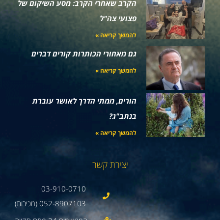
הקרב שאחרי הקרב: מסע השיקום של
פצועי צה"ל
להמשך קריאה »
גם מאחורי הכותרות קורים דברים
להמשך קריאה »
הורים, ממתי הדרך לאושר עוברת
בנתב"ג?
להמשך קריאה »
יצירת קשר
03-910-0710
052-8907103 (מכירות)