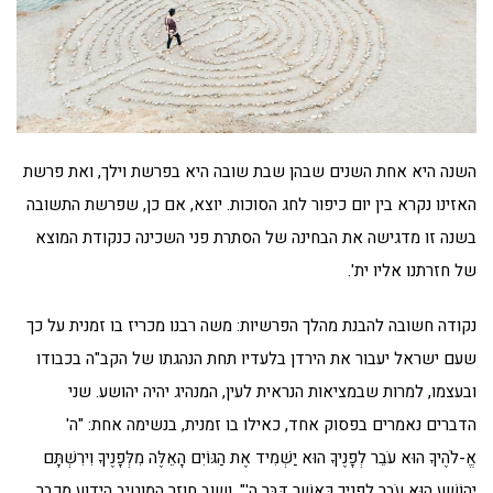
השנה היא אחת השנים שבהן שבת שובה היא בפרשת וילך, ואת פרשת
האזינו נקרא בין יום כיפור לחג הסוכות. יוצא, אם כן, שפרשת התשובה
בשנה זו מדגישה את הבחינה של הסתרת פני השכינה כנקודת המוצא
של חזרתנו אליו ית'.
נקודה חשובה להבנת מהלך הפרשיות: משה רבנו מכריז בו זמנית על כך
שעם ישראל יעבור את הירדן בלעדיו תחת הנהגתו של הקב"ה בכבודו
ובעצמו, למרות שבמציאות הנראית לעין, המנהיג יהיה יהושע. שני
הדברים נאמרים בפסוק אחד, כאילו בו זמנית, בנשימה אחת: "ה'
אֱ-לֹהֶיךָ הוּא עֹבֵר לְפָנֶיךָ הוּא יַשְׁמִיד אֶת הַגּוֹיִם הָאֵלֶּה מִלְּפָנֶיךָ וִירִשְׁתָּם
יְהוֹשֻׁעַ הוּא עֹבֵר לְפָנֶיךָ כַּאֲשֶׁר דִּבֶּר ה'", ושוב חוזר המוטיב הידוע מכבר.