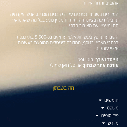
אהובים ומדורי אירוח.
המדורים בשבתון נכתבים על ידי רבנים מוכרים, אנשי אקדמיה
ומובילי דעה בציונות הדתית, והמגזין נוגע בכל מה שאקטואלי,
חם ומעניין את הציבור הדתי.
השבועון מופץ בעשרות אלפי עותקים בכ-5,500 בתי כנסת
ברחבי הארץ. בנוסף, מהדורה דיגיטלית המופצת בעשרות
אלפי עותקים.
מייסד ועורך
: מוטי זפט
עורכת אתר שבתון
: אביטל דואן שמולי
מה בשבתון
חומשים
משפט
פילוסופיה
מדרש