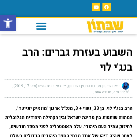
פתח סרגל
השבוע בעזרת גברים: הרב
בנג'י לוי
ליאת שוקרון (עורכת המגזין בשבתון)
י״ב באייר ה׳תשע״ט (מאי 17, 2019)
11:36 am
תגובה אחת
הרב בנג'י לוי. בן 33, נשוי + 3, מנכ"ל ארגון "מוזאיק יונייטד",
המהווה שותפות בין מדינת ישראל ובין הקהילה היהודית הגלובלית
לחיזוק עתיד העם היהודי. עלה מאוסטרליה לפני מספר חודשים,
לאחר שהיה דיקן של אחד מבתי הספר היהודים הגדולים בעולם