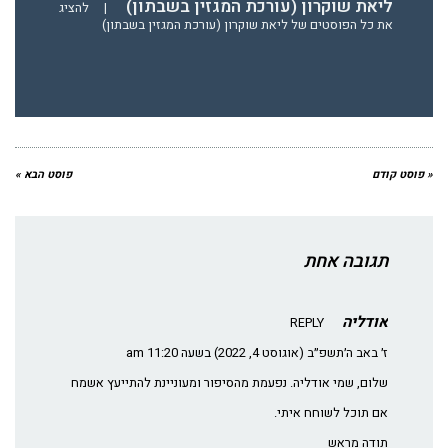
ליאת שוקרון (עורכת המגזין בשבתון)
|
להציג
את כל הפוסטים של ליאת שוקרון (עורכת המגזין בשבתון)
« פוסט קודם
פוסט הבא »
תגובה אחת
אודליה
REPLY
ז׳ באב ה׳תשפ״ב (אוגוסט 4, 2022) בשעה 11:20 am
שלום, שמי אודליה. נפעמת מהסיפור ומעוניינת להתייעץ אשמח
אם תוכל לשוחח איתי.
תודה מראש