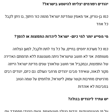
יהודים רפורמים יצליחו להיטמע בישראל?
כמו בן-גוריון, אני מאמין שמדינת ישראל מהווה כור היתוך, בו ניתן לקבל
כל אחד
מי מסייע יותר למי כיום- ישראל ליהדות התפוצות או להפך?
כמו כל מערכת יחסים בחיים, על כל צד לתת ולקבל, למען הצלחה
משותפת. אני לא חושב שישראל היתה משגשגת ללא תרומתם האדירה
של התפוצות, ובמקביל אני חושב שלאורך שנים מדינת ישראל הייתה
מקור לגאוה, שאיחד סביבו יהודים מרחבי העולם. גם כיום, יהודים רבים
מרגישים מחויבות וקשר עמוק לישראל, ונלחמים על שמה הטוב
בסביבות לא אוהדות
יש עתיד ליהודים בגולה?
על פי סטטיסטיקות, יהדות הגולה מצטמצמת, והעם היהודי מתמודד עם