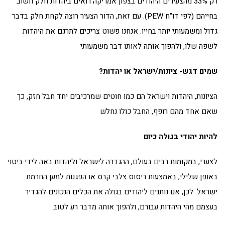
רק 33% מהצעירים היהודים בצפון אמריקה רואים ביהדות חלק חשוב
בחייהם (לפי דו"ח PEW). עם זאת, הדור הצעיר רוצה לקחת חלק בדבר
גדול ומשמעותי יותר בחייו. אנחנו פשוט צריכים לתרגם את היהדות
לשפה שלו, ולהפוך אותה לאותו דבר משמעותי
שמים דגש- ציונות/ישראל או יהדות?
הציונות, היהדות וישראל הם כמו חוטים שמרכיבים יחד חבל חזק, כך
שאם אחד מהם רופף, החבל כולו נחלש
להיות יהודי בגולה כיום
לצערי, במקומות רבים בעולם, ההגדרה לישראל וליהדות באה לידי ביטוי
באופן שלילי, באמצעות ריסוס צלבי קרס או הפגנות למען החרמת
ישראל. לכן, אנו נותנים ליהודים בגולה את הכלים הנכונים להגדיר
בעצמם מהי היהדות עבורם, ולהפוך אותה מדבר רע לטוב