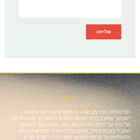
אודות
הכל התחיל לפני 25 שנה, אז הוקם עלון פרשת השבוע
"שבתון" שחולק בבתי הכנסת הדתיים הלאומיים, שקנה לו שם
של כבוד על דלפקי בתי הכנסת. מאז, העלון הפך לשבועון
המוביל בציבור הדתי, ומעבר לדברי תורה ומדורים קבועים
ומתחלפים על פרשת השבוע, נוספו כתבות מגזין, טורים