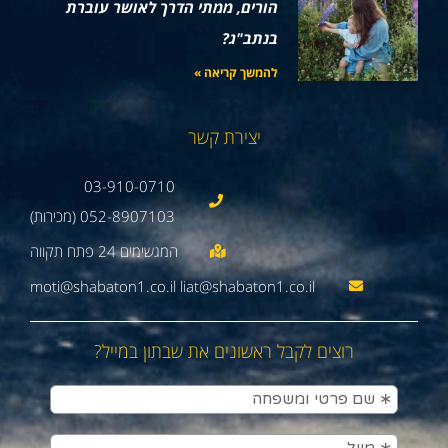
הורים, ממתי הדרך לאושר עוברת
בנתב"ג?
להמשך קריאה »
יצירת קשר
03-910-0710
052-8907103 (מכירות)
moti@shabaton1.co.il liat@shabaton1.co.il
רוצים לקבל ראשונים את שבתון במייל?