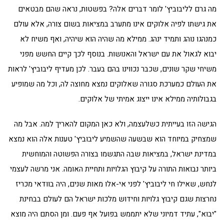
מה גרם לליבוביץ' לומר דברים אלה? בפשטות, נראה שהם מבטאים
את גישתו לפיה אלוקים אינו מתערב במציאות בשום צורה, אלא עולם
כמנהגו נוהג ותמיד ינהג. ממילא מה שהיה הוא שיהיה, ואף משיח לא
יבוא לגאול את עם ישראל והאנושות. בנוסף לכך קיים החשש מפני
משיחי שקר שונים, שכבר נכווינו בהם בעבר. לכן מעדיף ליבוביץ' לראות
את העולם כמערכת סגורה שאלוקים נמצא מחוצה לה, וכל מה שמופיע
בגבולותיה ממילא אינו ייצוג אמיתי של אלוקים.
הגישה הזו בעייתית כשלעצמה, ולא כאן המקום להאריך למה. אבל מה
שמצחיק במיוחד הוא שבשעה שהשמיע ליבוביץ' טענות אלה הוא נמצא
במדינת ישראל, במציאות שבה התגשמו בצורה הפשוטה והמוחשית
ביותר נבואות התורה על קיבוץ הגלויות ותחיית האומה. אני מרשה לעצמי
לנחש, שאילו חי ליבוביץ' לפני אי-אלו מאות שנים, היה בוודאי מכריז
נחרצות שגם קיבוץ גלויות וחידוש מלכות ישראל הם לעולם בבחינת
"יבוא", עתיד דמיוני שלא יתממש בפועל אף פעם. ומן הסתם היה מוצא