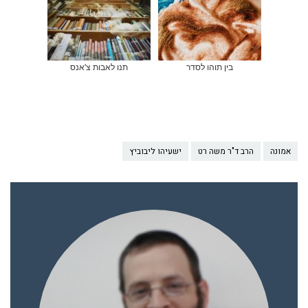
בין תוהו לסדר
תנו לאבות צ'אנס
אמונה
הרב ד"ר משה רט
ישעיהו ליבוביץ