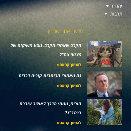
יהדות
תרבות
חדש באתר שבתון
הקרב שאחרי הקרב: מסע השיקום של
פצועי צה"ל
להמשך קריאה »
גם מאחורי הכותרות קורים דברים
להמשך קריאה »
הורים, ממתי הדרך לאושר עוברת
בנתב"ג?
להמשך קריאה »