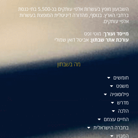
השבועון מופץ בעשרות אלפי עותקים בכ-5,500 בתי כנסת
ברחבי הארץ. בנוסף, מהדורה דיגיטלית המופצת בעשרות
אלפי עותקים.
מייסד ועורך
: מוטי זפט
עורכת אתר שבתון
: אביטל דואן שמולי
מה בשבתון
חומשים
משפט
פילוסופיה
מדרש
הלכה
החיים עצמם
בחברה הישראלית
המגזין