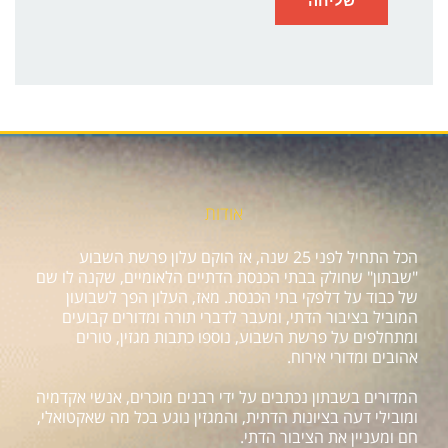
אודות
הכל התחיל לפני 25 שנה, אז הוקם עלון פרשת השבוע
"שבתון" שחולק בבתי הכנסת הדתיים הלאומיים, שקנה לו שם
של כבוד על דלפקי בתי הכנסת. מאז, העלון הפך לשבועון
המוביל בציבור הדתי, ומעבר לדברי תורה ומדורים קבועים
ומתחלפים על פרשת השבוע, נוספו כתבות מגזין, טורים
אהובים ומדורי אירוח.
המדורים בשבתון נכתבים על ידי רבנים מוכרים, אנשי אקדמיה
ומובילי דעה בציונות הדתית, והמגזין נוגע בכל מה שאקטואלי,
חם ומעניין את הציבור הדתי.