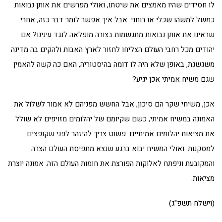
לו חסידים שהיו מאמצים את שיטתו, ואולי מפרשים את אותן נבואות
כמשל למשהו שכלי או רוחני. אבל איך אפשר לומר דבר כזה, אחרי
שראינו את אותן נבואות מתגשמות בצורה מופלאה לנגד עינינו? אם
יהודים מכל רחבי העולם הצליחו לחזור לארץ האבות ולהקים בה מדינה
משגשגת, באופן שלא היה לו דומה בהיסטוריה, האם כה קשה להאמין
שגם משיח אמיתי אכן יגיע?
אכן, משיחי שקר הם סיכון, אבל החשש מפניהם לא אמור לשלול את
האמונה במשיח אמיתי, כשם שקיומם של יהלומים מזויפים לא שולל
את מציאות יהלומים אמיתיים. פשוט צריך להיזהר לפני שקופצים
למסקנות. ואולי המשיח יבוא ברגע שנצא מתפיסת העולם הצרה
והמקובעת וניפתח לאלוקות הפורצת את חומות העולם הזה. אמונה יוצרת
מציאות.
(וישלח תשפ"ג)