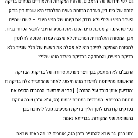
גם לפי חידושו של הרמב"ם, שלפיו המקורות התלמודיים מניחים בדיקה
יזומה של בית דין, העמדה הרווחת בשיח התלמודי היא שבית דין בודק
היעדר מניע שלילי ולא בודק את קיומו של מניע חיובי – לשם שמיים.
כפי שראינו, רק מסכת גרים הפכה את המניע החיובי לתנאי הכרחי בגיור.
אכן, המסורת התלמודית המרכזית לא עיצבה עמדה הפוכה לחלוטין
למסורת העתיקה. לפיכך היא לא פסלה את מעשיו של הלל שגייר בלא
בדיקת מניעים, והסתפקה בבדיקת היעדר מניע שלילי.
הרמב"ם לא הסתפק בכך ויצר מערכת סדורה של בדיקות. הבדיקה
הראשונה מתייחסת להיעדר מניע חיצוני. לאחר שהמתגייר צלח בדיקה זו
"מודיעין אותן כובד עול התורה […] כדי שיפרושו". הרמב"ם הכניס את
נוסחת הברייתא המרכזית במסכת יבמות (מז, ע"א-ע"ב) שבה עסקנו
בפרקים קודמים לתוך הליך בדיקת המניעים. נוכל להיווכח בכך
בהשוואת שני המקורות. בברייתא נאמר:
"תנו רבנן: גר שבא להתגייר בזמן הזה, אומרים לו: מה ראית שבאת