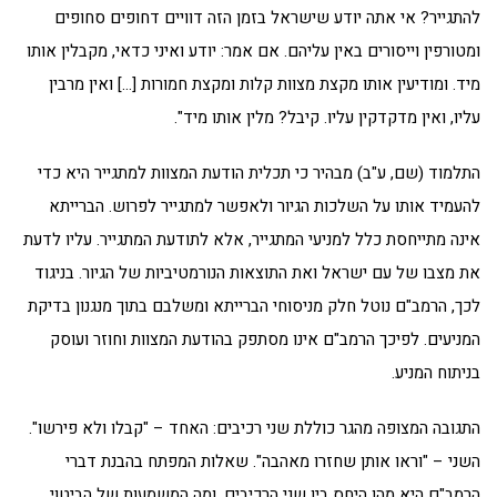
להתגייר? אי אתה יודע שישראל בזמן הזה דוויים דחופים סחופים
ומטורפין וייסורים באין עליהם. אם אמר: יודע ואיני כדאי, מקבלין אותו
מיד. ומודיעין אותו מקצת מצוות קלות ומקצת חמורות […] ואין מרבין
עליו, ואין מדקדקין עליו. קיבל? מלין אותו מיד".
התלמוד (שם, ע"ב) מבהיר כי תכלית הודעת המצוות למתגייר היא כדי
להעמיד אותו על השלכות הגיור ולאפשר למתגייר לפרוש. הברייתא
אינה מתייחסת כלל למניעי המתגייר, אלא לתודעת המתגייר. עליו לדעת
את מצבו של עם ישראל ואת התוצאות הנורמטיביות של הגיור. בניגוד
לכך, הרמב"ם נוטל חלק מניסוחי הברייתא ומשלבם בתוך מנגנון בדיקת
המניעים. לפיכך הרמב"ם אינו מסתפק בהודעת המצוות וחוזר ועוסק
בניתוח המניע.
התגובה המצופה מהגר כוללת שני רכיבים: האחד – "קבלו ולא פירשו".
השני – "וראו אותן שחזרו מאהבה". שאלות המפתח בהבנת דברי
הרמב"ם היא מהו היחס בין שני הרכיבים, ומה המשמעות של הביטוי