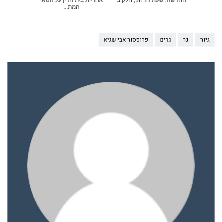
המת...
גיור
גר
גרים
פרופסור אבי שגיא