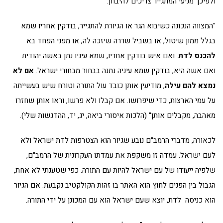
ולפיכך מניעי המתגייר צריכים להיבחן:
"המצווה הנכונה כשיבוא הגר או הגיורת להתגייר, בודקין אחריו שמא
בגלל ממון שיטול, או בשביל שררה שיזכה לה, או מפני הפחד בא
להכנס לדת
. ואם איש בודקין אחריו, שמא עיניו נתן באשה יהודית.
ואם אשה היא, בודקין שמא עיניה נתנה בבחור מבחורי ישראל.
אם לא
נמצא להם עילה
, מודיעין אותן כובד עול התורה וטורח שיש בעשייתה
על עמי הארצות, כדי שיפרושו. אם קבלו ולא פרשו, וראו אותן שחזרו
מאהבה, מקבלים אותן" (הלכות איסורי ביאה, יג, יד, ההדגשות שלי).
לכאורה, מדברי הרמב"ם נובע שגיור הוא הצטרפות לדת ישראל ולא
לעם ישראל. עמדה זו משקפת את עמדתו העקרונית של הרמב"ם,
שלפיה ייעודו של עם ישראל להיות עם התורה. כפי שטענתי לא אחת,
הגבול בין הפנים לחוץ הוא האתר בו זהות הקולקטיב נקבעת. אם הגיור
הוא כניסה לדת, יוצא שעם ישראל הוא עם המכונן על ידי התורה.