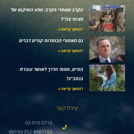
הקרב שאחרי הקרב: מסע השיקום של
פצועי צה"ל
להמשך קריאה »
גם מאחורי הכותרות קורים דברים
להמשך קריאה »
הורים, ממתי הדרך לאושר עוברת
בנתב"ג?
להמשך קריאה »
יצירת קשר
03-910-0710
052-8907103 (מכירות)