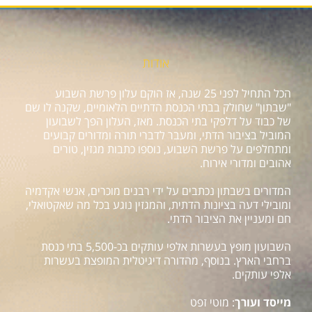
אודות
הכל התחיל לפני 25 שנה, אז הוקם עלון פרשת השבוע
"שבתון" שחולק בבתי הכנסת הדתיים הלאומיים, שקנה לו שם
של כבוד על דלפקי בתי הכנסת. מאז, העלון הפך לשבועון
המוביל בציבור הדתי, ומעבר לדברי תורה ומדורים קבועים
ומתחלפים על פרשת השבוע, נוספו כתבות מגזין, טורים
אהובים ומדורי אירוח.
המדורים בשבתון נכתבים על ידי רבנים מוכרים, אנשי אקדמיה
ומובילי דעה בציונות הדתית, והמגזין נוגע בכל מה שאקטואלי,
חם ומעניין את הציבור הדתי.
השבועון מופץ בעשרות אלפי עותקים בכ-5,500 בתי כנסת
ברחבי הארץ. בנוסף, מהדורה דיגיטלית המופצת בעשרות
אלפי עותקים.
מייסד ועורך
: מוטי זפט