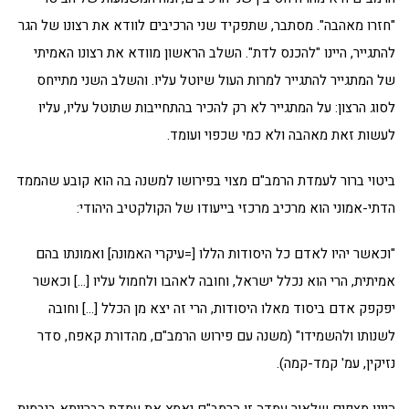
"חזרו מאהבה". מסתבר, שתפקיד שני הרכיבים לוודא את רצונו של הגר
להתגייר, היינו "להכנס לדת". השלב הראשון מוודא את רצונו האמיתי
של המתגייר להתגייר למרות העול שיוטל עליו. והשלב השני מתייחס
לסוג הרצון: על המתגייר לא רק להכיר בהתחייבות שתוטל עליו, עליו
לעשות זאת מאהבה ולא כמי שכפוי ועומד.
ביטוי ברור לעמדת הרמב"ם מצוי בפירושו למשנה בה הוא קובע שהממד
הדתי-אמוני הוא מרכיב מרכזי בייעודו של הקולקטיב היהודי:
"וכאשר יהיו לאדם כל היסודות הללו [=עיקרי האמונה] ואמונתו בהם
אמיתית, הרי הוא נכלל ישראל, וחובה לאהבו ולחמול עליו […] וכאשר
יפקפק אדם ביסוד מאלו היסודות, הרי זה יצא מן הכלל […] וחובה
לשנותו ולהשמידו" (משנה עם פירוש הרמב"ם, מהדורת קאפח, סדר
נזיקין, עמ' קמד-קמה).
היינו מצפים שלאור עמדה זו הרמב"ם יאמץ את עמדת הברייתא ביבמות