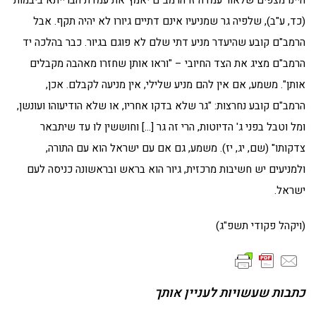
(כד, ע"ב), שלפיה גר שמניעיו אינם דתיים גיורו לא יהיה תקף. אבל
הרמב"ם קובע שהיעדר מניע דתי שלם לא פוגם בגיור. כבר בהלכה יד
הרמב"ם מציג את הצד החיובי – "וראו אותן שחזרו מאהבה מקבלים
אותן". משמע, אם אין להם מניע שלילי, אין מניעה לקבלם. אכן,
הרמב"ם קובע נחרצות: "גר שלא בדקו אחריו, או שלא הודיעוהו ועונשן,
ומל וטבל בפני ג' הדיוטות, הרי זה גר […] וחוששין לו עד שיתבאר
צדקותו" (שם, יג, יז). משמע, גם אם עם ישראל הוא עם התורה,
ולמניעים יש חשיבות מרכזית, גיור הוא בראש ובראשונה כניסה לעם
ישראל.
(ויקהל פקודי תשפ"ג)
כתבות שעשויות לעניין אותך