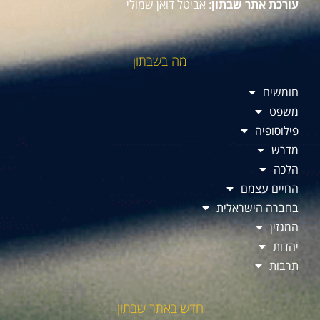
עורכת אתר שבתון
: אביטל דואן שמולי
מה בשבתון
חומשים
משפט
פילוסופיה
מדרש
הלכה
החיים עצמם
בחברה הישראלית
המגזין
יהדות
תרבות
חדש באתר שבתון