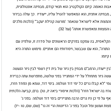
 האומה. קיום הקולקטיב הוא תנאי קודם, מבחינה אונטולוגית,
 מבחינה אתנית, הוא המאפשר להטיל עליה, ייעודיו . כך עולה בבירור
 והמצות אלא לישראל שנאמר: 'מורשה קהילת יעקב'" (הלכות מלכים
המצוות ומאפשרת אותה" (עמ' 32).
 הקלאסית, בה עסקנו בפרקים הראשונים של סדרה זו, שלפיה עם
 התורה", הוא עם שבבשר, ויסודותיו הם אתניים. מימוש התורה היא
קיומו.
 ייעודו, הרמב"ם מבחין בין גיור של בית דין רשמי לבין גיור הנעשה
שה גיור מתחולל על ידי המתגייר בפני שלשה, מתפרשת עתה כברירת
מי "לא קבלו גרים כל ימי דוד ושלמה. בימי דוד, שמא מן הפחד חזרו,
 בה ישראל חזרו" (הלכות איסורי ביאה יג, טו). ברם, קביעה הלכתית
ואף על פי כן היו גרים הרבה מתגיירים בימי דוד ושלמה בפני ג'
ת וענשן ומל וטבל בפני ג' הדיוטות הרי זה גר" (שם, שם, טו -יז).