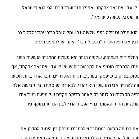
 לו עד שיתבאר צדקתו. ואפילו חזר ועבד כו"ם, הרי הוא כישראל
אחר שטבל נעשה כישראל".
ר הוא מילה וטבילה בפני שלשה. גר שמל וטבל הריהו יהודי לכל דבר
בין אם הוא התגייר "בשביל דבר", היינו, יש לו מניע חיצוני.
תלמודית העתיקה, שלפיה הגיור היא פעולת המתגייר הנעשית בפני
ם הרמב"ם מוסיף את הקביעה "וחוששין לו עד שיתבאר צדקתו", אך
עסוק בפרקים שיעסקו במרכיבי הגיור ההכרחיים. דבר אחד ברור. חשש
וה להחזיר אבידתו שכן הוא יהודי. לכאורה יש סתירה בין קביעות אלה
לפיה מקבלים גר לגיור רק לאחר בדיקה מקפת של מניעיו ומוודאים
זיות הדת והאמונה בחיי העם היהודי לבין הכרתו בתוקף גיור
ית' את הטענה הבאה: "מסתבר שהרמב"ם מבחין בין היסוד המכונן את
יעודו של הקולקטיב. הקולקטיב מכונן על-ידי הזיקה האתנית שבין