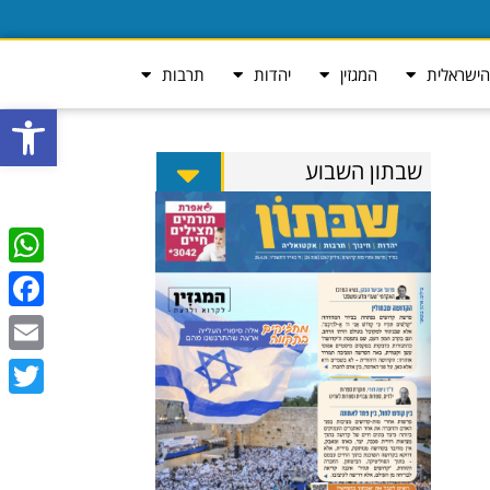
ישראלית
המגזין
יהדות
תרבות
פתח סרגל
שבתון השבוע
tsApp
ebook
Email
Twitter