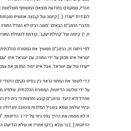
חבריו, שמקורם בתודעת מוצאם המשותף משלושת אבות
להגדרת ייעודו. […] קיומה של קבוצה אנושית מובחנת,
מדברי הרמב"ם הבאים: 'משה רבינו לא הנחיל התורה
ח, י). קיומה של 'קהילת יעקב', קודמת להנחלת התורה ו
לפי ניתוח זה, הרמב"ם ממשיך את המסורת ההלכתית
ישראל אינו מכונן על ידי התורה; עם ישראל אינו "עם
ייעודו של עם ישראל, אבל אינו יסוד המכונן את עצם 
כדי לשמר את המתח הראוי בין בסיס הקיום היהודי לבין
על ידי שלשה הדיוטות; המסורת ההלכתית, שלפיה מע
מחדל ולא כיעד. הרמב"ם קובע נחרצות כי בית דין רש
ובימי שלמה שמא בשביל המלכות והטובה והגדולה שהיו
זו לא חסמה את הדרך בפני גיור על ידי ג' הדיוטות: "
הדיוטות […] גר שלא בדקו אחריו או שלא הודיעהו המצו