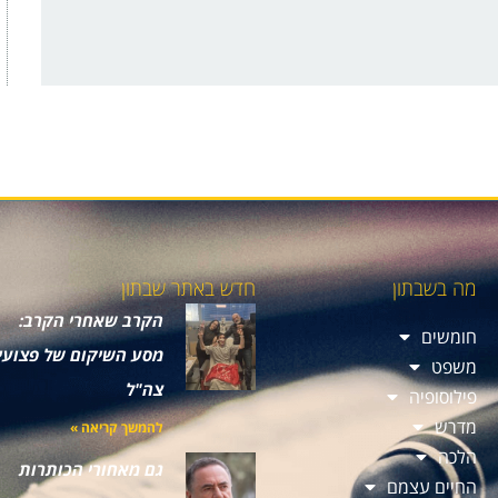
מה בשבתון
חדש באתר שבתון
הקרב שאחרי הקרב:
חומשים
מסע השיקום של פצועי
משפט
צה"ל
פילוסופיה
מדרש
להמשך קריאה »
הלכה
גם מאחורי הכותרות
החיים עצמם