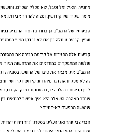
מתגייר, הואיל ומל וטבל, יצא מכלל העכו"ם. וחוששין
מומר, שקידושיו קידושין. ומצוה להחזיר אבידתו. מ
קביעותיו של הרמב"ם הן ברורות: היסוד המכריע בגיו
ועניין; קביעה זו חלה בין אם לא נבדקו מניעי המתגייר ו
קביעות אלה מחזירות אל קידמת הבימה את המסורת ה
שלשה המתפקדים כמוודאים את התרחשות הגיור. אמנ
הרמב"ם אינו מבאר את טיבו של החשש. בסוגיה זו נ
זה לא מפקיע את הגר מיהדותו; קידושיו קידושין ומצו
לבין קביעותיו בהלכה יד, בה עסקנו בפרק הקודם, ש
שחזר מאהבה. השאלה היא: איך אפשר להתאים בין מרכ
שנעשה ממניעים לא-דתיים?
חברי צבי זוהר ואני העלינו בספרנו 'גיור וזהות יהוד
עצם קיום הקולקטיב היהודי לבין היסוד התכליתי – י