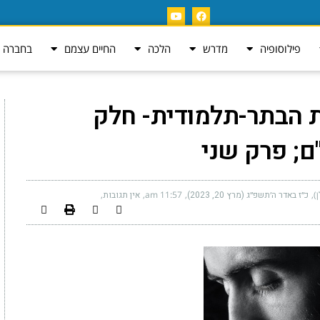
פילוסופיה
מדרש
הלכה
החיים עצמם
בחברה ה
ת הבתר-תלמודית- חלק
; פרק שני
)
כ״ז באדר ה׳תשפ״ג (מרץ 20, 2023)
11:57 am
אין תגובות