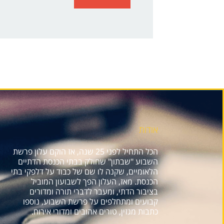
אודות
הכל התחיל לפני 25 שנה, אז הוקם עלון פרשת
השבוע "שבתון" שחולק בבתי הכנסת הדתיים
הלאומיים, שקנה לו שם של כבוד על דלפקי בתי
הכנסת. מאז, העלון הפך לשבועון המוביל
בציבור הדתי, ומעבר לדברי תורה ומדורים
קבועים ומתחלפים על פרשת השבוע, נוספו
כתבות מגזין, טורים אהובים ומדורי אירוח.