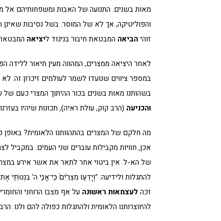
מאות בשנים. התנועה של האבות ומשפחותיהם אל 
והפוליטיקה, אך לא של המוסר. בשל נסיבות שאינן תל
זוהי
הביאה
המבטאת חיבור בניגוד ל
יציאה
המבטאת ריחו
לאחר היציאה ממצרים, המהווה מעין תיאור ללידה הפי
במספר ציווים שנועדו לשמר לעולמים זיכרון זה: לא 
בשהותנו מאות בשנים בכור ההיתוך המצרי כעם של עבד
והכניעה
(הרב קוק, עולת ראיה), תכונות שיהיו בעזרנו
מה חלקם של המצרים בהתהוותנו הלאומית? באופן פיז
אכן, חוויות מקבילות עוברים שני העמים. במקביל לצ
של הא-ל. אין ביטוי אחר לתאר את אשר אירע במצרי
להתגלות ולידיעה: "וְיָדְע֤וּ מִצְרַ֙יִם֙ כִּֽי־אֲנִ֣י ה' בִּנְטֹתִ֥י אֶ
זכה
לעצמאות ראשונה
על אף מצבו הרוחני והחומרי
להיווצרותנו הלאומית ולהתגלות כפולה להם ולנו. הרב