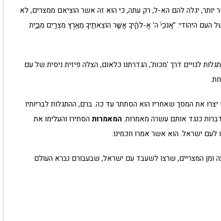
ותר, יגלה להם הא-ל, רק עתה, כי הוא זה אשר הוציאם ממצרים, לא
אָֽנֹכִ֖י֙ ה' אֱ-לֹהֶ֑֔יךָ אֲשֶׁ֧ר הוֹצֵאתִ֛יךָ מֵאֶ֥רֶץ מִצְרַ֖יִם מִבֵּ֣֥ית
ות לגויים דרך 'מכות', הגדרתנו כלאום, הצלה פיזית ניסית של עם
חת.
צרו את המסך שאחריו הוא הסתתר עד כה. ברם, ההתגלות לבריותיו
ברות כנגד אותם עשרה מאמרות.
המאמרות
הסתירו והעלימו את
ו לעם ישראל. הוא אשר אמרו חכמינו:
ה ומן המצריים, שרצו לשעבד עם ישראל, שבעבורם נברא העולם