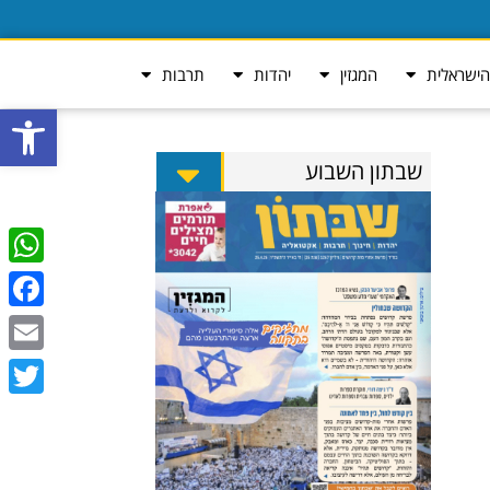
ישראלית
המגזין
יהדות
תרבות
פתח סרגל
שבתון השבוע
tsApp
ebook
Email
Twitter