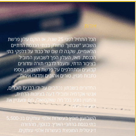
אודות
הכל התחיל לפני 25 שנה, אז הוקם עלון פרשת
השבוע "שבתון" שחולק בבתי הכנסת הדתיים
הלאומיים, שקנה לו שם של כבוד על דלפקי בתי
הכנסת. מאז, העלון הפך לשבועון המוביל
בציבור הדתי, ומעבר לדברי תורה ומדורים
קבועים ומתחלפים על פרשת השבוע, נוספו
כתבות מגזין, טורים אהובים ומדורי אירוח.
המדורים בשבתון נכתבים על ידי רבנים מוכרים,
אנשי אקדמיה ומובילי דעה בציונות הדתית,
והמגזין נוגע בכל מה שאקטואלי, חם ומעניין את
הציבור הדתי.
השבועון מופץ בעשרות אלפי עותקים בכ-5,500
בתי כנסת ברחבי הארץ. בנוסף, מהדורה
דיגיטלית המופצת בעשרות אלפי עותקים.