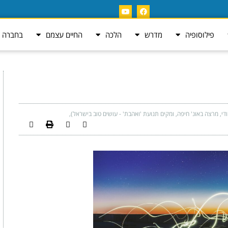
פילוסופיה
מדרש
הלכה
החיים עצמם
בחברה ה
ודי, מרצה באונ' חיפה, ומקים תנועת 'ואהבת' - עושים טוב בישראל)