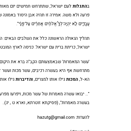
ב
התגלות
לעם ישראל, שתתרחש חמישים יום מאוחר י
פרעה ולא משה. אמירה זו תהיה אבן היסוד באמונה של העם היהודי: "
עֲבָדִֽ֑ים לֹֽ֣א יִהְיֶֽ֥ה־לְךָ֛֩ אֱלֹהִ֥֨ים אֲחֵרִ֖֜ים עַל־פָּנָֽ֗י".
תהליך הגאולה הראשונה כלל את השלבים הבאים: התגל
ישראל, כריתת ברית עם ישראל. כניסה לארץ המובט
'עשר המאמרות' שבאמצעותם הקב"ה ברא את היקום י
מתרחשת אף היא בעשרה רכיבים, עשר מכות ועשר ד
הא-ל,
המכות
גילו אותו למצרים,
והדיברות
גילו אות
"… יבואו עשרה מאמרות של עשר מכות, ויפרעו מפרע
בעשרה מאמרות", (פסיקתא זוטרתא, וארא ט , יג)..
להערות: hazutg@gmail.com