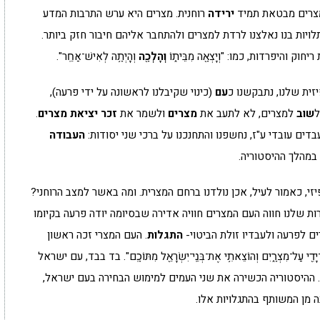
מצרים מבטאת תמיד
ירידה
רוחנית. מצרים היא ערש התרבות המדע
ויות בנו נאלצנו לרדת למצרים ולהתחבר אליהם חיבור חזק ביותר.
ק והיפרדות, כמו: "וְיָצְאָ֖ה מִבֵּית֑וֹ
וְהָלְכָ֖ה
וְהָיְתָ֥ה לְאִישׁ־אַחֵֽר".
זית שלנו, נתבקשנו כ
עם
(כינוי שקיבלנו לראשונה על ידי פרעה),
ל
שוב
למצרים, לא לתעב את
מצרים
ולשמר את
זכר יציאת מצרים
.
ים עובדי ע"ז, נחשפנו והתחנכנו על ברכי שני יסודות:
העבודה
 במהלך ההיסטוריה.
י, כאמור לעיל, אכן נולדנו ברחם המצרית. ומה באשר למצב הרוחני?
רות שלנו חווה העם המצרים חוויה אדירה שבסיומה יודה פרעה בקיומו
ם לפרעה ולעבדיו זולת הביטוי-
התגלות
. העם המצרי זכה ראשון
ת־יָדִ֖י עַל־מִצְרָ֑יִם וְהוֹצֵאתִ֥י אֶת־בְּנֵֽי־יִשְׂרָאֵ֖ל מִתּוֹכָֽם". בד בבד, עם ישראל
. ההיסטוריה הכשירה את שני העמים למימוש הבחירה בעם ישראל,
ה מן המשותף בהתגלויות אלו.