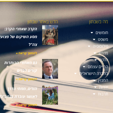
מה בשבתון
חדש באתר שבתון
הקרב שאחרי הקרב:
חומשים
מסע השיקום של פצועי
משפט
צה"ל
פילוסופיה
מדרש
להמשך קריאה »
הלכה
גם מאחורי הכותרות
החיים עצמם
קורים דברים
בחברה הישראלית
להמשך קריאה »
המגזין
יהדות
הורים, ממתי הדרך
תרבות
לאושר עוברת בנתב"ג?
להמשך קריאה »