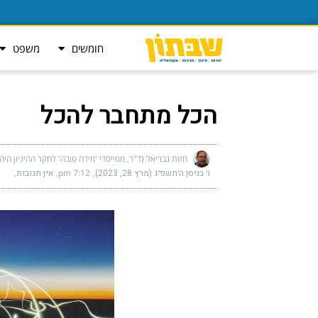
חומשים
משפט
הכל מתחבר להכל
חזות גבריאל (ד"ר, ממייסדי 'מידה טובה' לחקר ההיגיון היה
ו׳ בניסן ה׳תשפ״ג (מרץ 28, 2023)
7:12 pm
אין תגובות