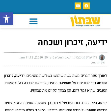
פתח סרגל
ידיעה, זיכרון ושכחה
ד"ר יצחק קניגסברג
ח׳ באב ה׳תש״פ (יולי 29, 2020)
11:13 am
אין תגובות
לאורך ספר דברים משה עשה שימוש בשלושה מוטיבים:
ידיעה, זיכרון
ושכחה
כדי להוכיחם על מעשיהם הרעים, להביאם להכרה בה' ובמעשיו
הטובים שהוא גמל להם, וכן בצורך לקיים את מצוותיו.
ידיעה
היא ההכרה הוודאית של אדם בכך שטענה מסוימת היא אמיתית.
הידיעה נשענת על מידע המאוחסן בזיכרון, במיוחד בחלק הזיכרון לטווח