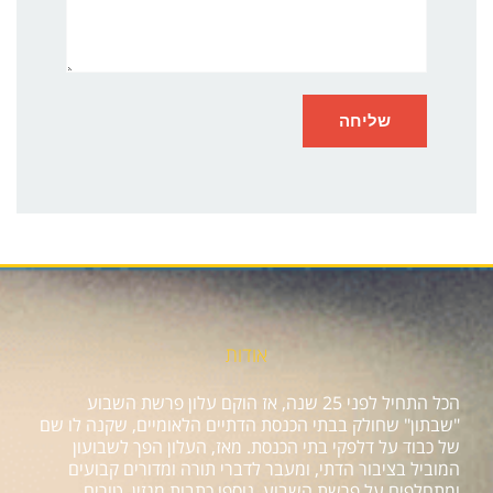
אודות
הכל התחיל לפני 25 שנה, אז הוקם עלון פרשת השבוע
"שבתון" שחולק בבתי הכנסת הדתיים הלאומיים, שקנה לו שם
של כבוד על דלפקי בתי הכנסת. מאז, העלון הפך לשבועון
המוביל בציבור הדתי, ומעבר לדברי תורה ומדורים קבועים
ומתחלפים על פרשת השבוע, נוספו כתבות מגזין, טורים