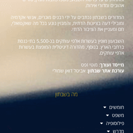
אהובים ומדורי אירוח.
המדורים בשבתון נכתבים על ידי רבנים מוכרים, אנשי אקדמיה
ומובילי דעה בציונות הדתית, והמגזין נוגע בכל מה שאקטואלי,
חם ומעניין את הציבור הדתי.
השבועון מופץ בעשרות אלפי עותקים בכ-5,500 בתי כנסת
ברחבי הארץ. בנוסף, מהדורה דיגיטלית המופצת בעשרות
אלפי עותקים.
מייסד ועורך
: מוטי זפט
עורכת אתר שבתון
: אביטל דואן שמולי
מה בשבתון
חומשים
משפט
פילוסופיה
מדרש