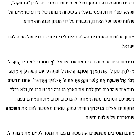
מסוים מתעמעם עם הזמן בשל אי שימוש במידע זה, לבין
"הדחקה",
שהיא, עפ"י תורת הפסיכואנליזה, שכחה מכוונת של מידע שמאיים על
שלוות נפשו של האדם, הנעשית על ידי מנגנון הגנה תת-מודע.
אפיון שלושת המוטיבים האלה באים לידי ביטוי בדבריו של משה לעם
ישראל.
בפרשת השבוע משה מוכיח את עם ישראל: "
וְיָדַעְתָּ
כִּי לֹא בְצִדְקָתְךָ ה'
אֱ-לֹהֶיךָ נֹתֵן לְךָ אֶת הָאָרֶץ הַטּוֹבָה הַזֹּאת לְרִשְׁתָּהּ כִּי עַם קְשֵׁה עֹרֶף אָתָּה:
זְכֹר אַל תִּשְׁכַּח
אֵת אֲשֶׁר הִקְצַפְתָּ אֶת ה' אֱ-לֹהֶיךָ בַּמִּדְבָּר". אתם
יודעים
בוודאות שהקב"ה ייתן לכם את הארץ הטובה כפי שהבטיח, ולא בגלל
מעשיכם הטובים. משה מאחזר להם שוב ושוב את חטאיהם בעבר,
החקוקים אצלם
בזיכרון
חווייתי עמוק, שאינו מאפשר להם את
השכחה
שמאיימת על שלוות נפשם.
אותם מוטיבים משמשים את משה בהעברת המסר לקיים את מצוות ה':