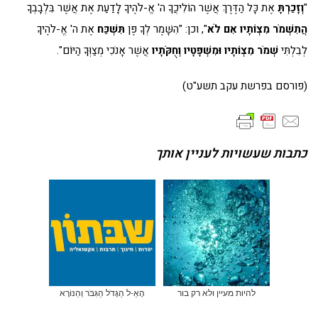
"
וְזָכַרְתָּ
אֶת כָּל הַדֶּרֶךְ אֲשֶׁר הוֹלִיכֲךָ ה' אֱ-לֹהֶיךָ לָדַעַת אֶת אֲשֶׁר בִּלְבָבְךָ
הֲתִשְׁמֹר מִצְוֹתָיו אִם לֹא
", וכן: "הִשָּׁמֶר לְךָ פֶּן
תִּשְׁכַּח
אֶת ה' אֱ-לֹהֶיךָ
לְבִלְתִּי
שְׁמֹר מִצְוֹתָיו וּמִשְׁפָּטָיו וְחֻקֹּתָיו
אֲשֶׁר אָנֹכִי מְצַוְּךָ הַיּוֹם".
(פורסם בפרשת עקב תשע"ט)
כתבות שעשויות לעניין אותך
להיות מעיין ולא רק בור
הָאֵ-ל הַגָּדֹל הַגִּבֹּר וְהַנּוֹרָא