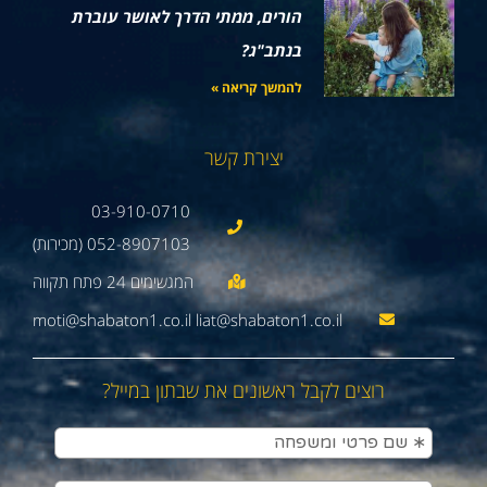
הורים, ממתי הדרך לאושר עוברת
בנתב"ג?
להמשך קריאה »
יצירת קשר
03-910-0710
052-8907103 (מכירות)
moti@shabaton1.co.il liat@shabaton1.co.il
רוצים לקבל ראשונים את שבתון במייל?