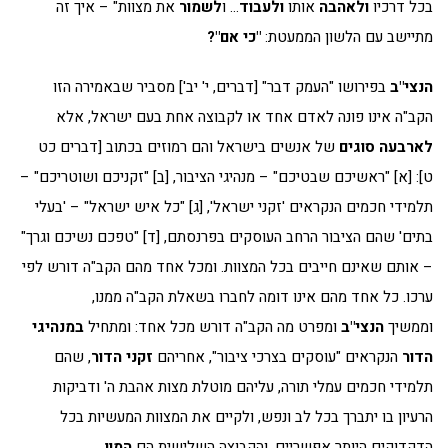
בכל דרכיו
ולאהבה
אותו
ולעבוד
… ו
לשמור
את מצוות" – איך זה
מתיישב עם הלשון הממעטת:
"כי אם"?
הנצי"ב
בפירושו "העמק דבר" [דברים, י' יב'] מסביר שבאמירה הזו
הקב"ה אינו פונה לאדם אחד או לקבוצה אחת בעם ישראל, אלא
לארבעה סוגים
של אנשים בישראל והם רמוזים בכתוב [דברים כט
ט]: [א] "ראשיכם שבטיכם" – מנהיגי הציבור, [ב] "זקניכם ושוטריכם" –
תלמידי חכמים הנקראים 'זקני ישראל', [ג] "כל איש ישראל" – 'בעלי
בתים' שהם הציבור הרחב העוסקים בפרנסתם, [ד] "טפכם נשיכם וגרך"
– אותם שאינם חייבים בכל המצוות. ומכל אחד מהם הקב"ה דורש לפי
ערכו. כל אחד מהם אינו דומה לחברו בשאלת הקב"ה ממנו,
וממשיך
הנצי"ב
ומפרט מה הקב"ה דורש מכל אחד: ומתחיל
במנהיגי
הדור
הנקראים "עוסקים בצרכי ציבור", אחריהם
זקני הדור
, שהם
תלמידי חכמים עמלי תורה, עליהם מוטלת מצות אהבת ה' ודביקות
הרעיון בו יתברך בכל לב ונפש, ולקיים את המצוות המעשיות בכל
הדקדוקים היותר אפשריים. והקבוצה השלישית הם
המון