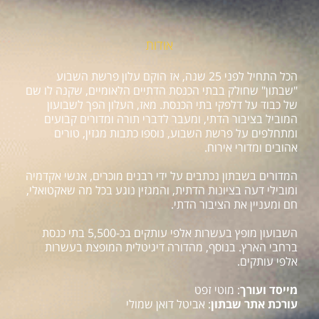
אודות
הכל התחיל לפני 25 שנה, אז הוקם עלון פרשת השבוע
"שבתון" שחולק בבתי הכנסת הדתיים הלאומיים, שקנה לו שם
של כבוד על דלפקי בתי הכנסת. מאז, העלון הפך לשבועון
המוביל בציבור הדתי, ומעבר לדברי תורה ומדורים קבועים
ומתחלפים על פרשת השבוע, נוספו כתבות מגזין, טורים
אהובים ומדורי אירוח.
המדורים בשבתון נכתבים על ידי רבנים מוכרים, אנשי אקדמיה
ומובילי דעה בציונות הדתית, והמגזין נוגע בכל מה שאקטואלי,
חם ומעניין את הציבור הדתי.
השבועון מופץ בעשרות אלפי עותקים בכ-5,500 בתי כנסת
ברחבי הארץ. בנוסף, מהדורה דיגיטלית המופצת בעשרות
אלפי עותקים.
מייסד ועורך
: מוטי זפט
עורכת אתר שבתון
: אביטל דואן שמולי