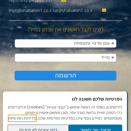
moti@shabaton1.co.il liat@shabaton1.co.il
רוצים לקבל ראשונים את שבתון במייל?
הפרטיות שלכם חשובה לנו
לידיעתכם, באתר זה נעשה שימוש ב"קבצי עוגיות" (cookies) וכלים דומים
כדי לספק חוויית גלישה טובה יותר, תוכן מותאם אישית וניתוחים
תנאי שימוש ומדיניות פרטיות
מדיניות הפרטיות
סטטיסטיים. למידע נוסף עיינו במדיניות הפרטיות שלנו.
פנו אלינו
קראתי ואני מאשר
דחה עוגיות לא חיוניות