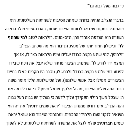
כי גבוה מעל גבוה וגו'".
בדברי הנצי"ב הנחיה ברורה: שאחת הסיבות לשחיתות השלטונית, היא
שהמנהיג במקום שידאג לרווחת הציבור יעסוק באגו האישי שלו. הסיבה
השנייה היא העדפת אומרי ההן, ה'יס-מנים',
"
ולראות לטוב
למי שחונף
לו".
וכישלון חמור יותר של מנהיג הציבור הוא מה שכתב הנצי"ב:
"ולהיפך, למי שיגע בקצה כבודו יעלים עיניו מלראות בצר לו, או אף
תמצא ידו להרע לו". שמנהיג הציבור מוזהר שלא ינצל את הכח שבידו
לפגוע במי ש"נגע בקצה כבודו" ולהרע לו, (וכבר היו מקרים כאלו בחיינו
הציבוריים אפילו אצל אנשי שלומנו). ועל הכישלונות הללו אומר משה
רבנו: אתה שליח הציבור, מה ה' אלקיך שואל מעמך? כי אם ליראה את
ה', שבכל משך מילוי תפקידך עליך לדעת כי מעליך יש גבוה מעל גבוה.
והנה הנצי"ב אינו דורש ממנהיג הציבור "יראת שמים
דתית
" את זה הוא
משאיר לזקני העם תלמידי החכמים, וממנהיגי הציבור הוא שואל יראת
שמים
חברתית
: שלא לנצל את המשרה לשחיתות שלטונית, לא להפוך