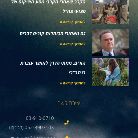
הקרב שאחרי הקרב: מסע השיקום של
פצועי צה"ל
להמשך קריאה »
גם מאחורי הכותרות קורים דברים
להמשך קריאה »
הורים, ממתי הדרך לאושר עוברת
בנתב"ג?
להמשך קריאה »
יצירת קשר
03-910-0710
052-8907103 (מכירות)