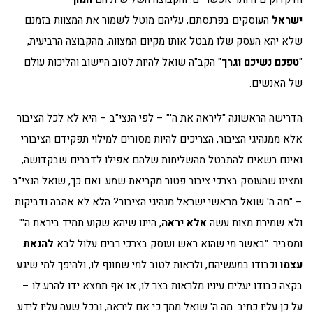
ישראל
העוסקים בפרנסתם, עליהם מוטל לשמור את המצוות בזמנם
שלא יהא העסק שלו מבטל אותו מקיום המצווה. מהקבוצה הרביעית,
"
טפכם נשיכם וגרך
" הקב"ה שואל להיות לטוב היישוב והליכות עולם
של האנשים.
הדרישה הראשונה "ליראה את ה'" – לפי הנצי"ב – היא לא לכל הציבור
אלא ממנהיגי הציבור, הצריכים להיות מסורים למילוי תפקידם הציבורי
ואינם רשאים להתבטל מהשליחות שלהם אפילו לדברים שבקדושה,
ומצינו שהעוסק בצרכי ציבור פטור מקריאת שמע. ואם כך, שואל הנצי"ב
– "מה ה' שואל מראשי ישראל מנהיגי הציבור? הלא לא אהבה ודביקות
ולא שמירת מצות עשה
אלא יראה
, היינו שיהא שקוע תמיד ביראת ה'".
ומסביר: "באשר מי שהוא ראש ועוסק בצרכי רבים עלול לבא
להנאת
עצמו
וכבודו במעשיהם, ולראות לטוב למי שחונף לו, ולהיפך למי שיגע
בקצה כבודו יעלים עיניו מלראות בצר לו, או אף תמצא ידו להרע לו –
על כן עליו כתיב: מה ה' שואל ממך כי אם ליראה, ובכל שעה עליו לידע