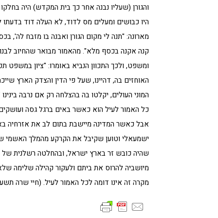
והגורן (שעליו נבנה אחר כך בית המקדש) היה בחלקו 
היו כבושים ומעלים מס לדוד, לא העלה דוד בדעתו ל
מארונה: "תנה לי מקום הגורן ואבנה בו מזבח לה', בכס
קנה אקנה בכסף מלא". מהאמור מבואר שהחיוב לבנו
ומשפט, ולכך התכוון הנביא באומרו: "ציון במשפט
האוחזים בה, דהיינו, שעל פי הדין והצדק הארץ שייכ
המוני העולים, יקלטו בה בהצלחה רק אם נרבה בינינו "
כל האמור לעיל הוא כאשר באים ברגל גסה ועושקים
אבל כאשר המדינה מיישבת בתום לב את אזרחיה בא
ישמעאלי וטוען שקיבל את הקרקע מהמלך האשמי של 
שהיה כובש זר בארץ ישראל, ובהחלטה רשלנית של 
מיושביה להרוס את ביתם ולעקור קהילה שלימה של
מקרה זה אינו דומה לכל האמור לעיל. (חיי שרה תשע