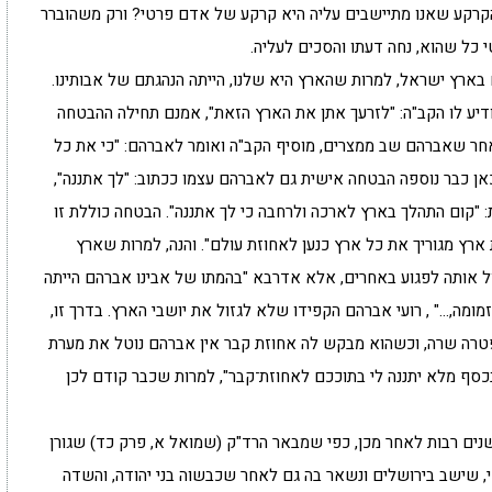
קרקע שאנו מתיישבים עליה היא קרקע של אדם פרטי? ורק משהוברר
 כל שהוא, נחה דעתו והסכים לעליה.
ארץ ישראל, למרות שהארץ היא שלנו, הייתה הנהגתם של אבותינו.
ודיע לו הקב"ה: "לזרעך אתן את הארץ הזאת", אמנם תחילה ההבטחה
חר שאברהם שב ממצרים, מוסיף הקב"ה ואומר לאברהם: "כי את כל
אן כבר נוספה הבטחה אישית גם לאברהם עצמו ככתוב: "לך אתננה",
 "קום התהלך בארץ לארכה ולרחבה כי לך אתננה". הבטחה כוללת זו
 ארץ מגוריך את כל ארץ כנען לאחוזת עולם". והנה, למרות שארץ
ל אותה לפגוע באחרים, אלא אדרבא "בהמתו של אבינו אברהם הייתה
מומה,…" , רועי אברהם הקפידו שלא לגזול את יושבי הארץ. בדרך זו,
טרה שרה, וכשהוא מבקש לה אחוזת קבר אין אברהם נוטל את מערת
סף מלא יתננה לי בתוככם לאחוזת־קבר", למרות שכבר קודם לכן
נים רבות לאחר מכן, כפי שמבאר הרד"ק (שמואל א, פרק כד) שגורן
י, שישב בירושלים ונשאר בה גם לאחר שכבשוה בני יהודה, והשדה