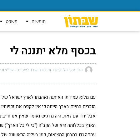
חומשים
משפט
בכסף מלא יתננה לי
הרב יעקב הלוי פילבר (מייסד הישיבה לצעירים -ישל"צ ובי
עם מלוא עמידתו האיתנה ואהבתו לארץ ישראל של מור
הנכרים החיים בארץ הייתה כי אין לקפח את זכויותיו
אבל יחד עם זאת, היה מדגיש ואומר שאין אנו חייבי
הארץ בכללותה היא של הקב"ה ("כי לי כל הארץ") ש
עמדה גם במבחן המציאות, כמו בעליה הראשונה של ג