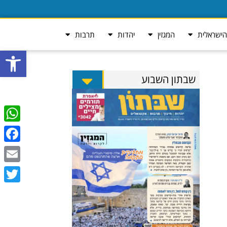
ישראלית
המגזין
יהדות
תרבות
פתח סרגל
שבתון השבוע
tsApp
ebook
Email
Twitter