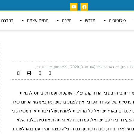
פילוסופיה
מדרש
הלכה
החיים עצמם
בחברה ה
ה"ס נעם)
י״ג באב ה׳תש״פ (אוגוסט 3, 2020)
1:59 pm
אין תגובות
י ורבי הרב צבי יהודה קוק זצ"ל, השקפתו ועמדתו ביחס לזכויות
 הפרטיות של האזרח הערבי ואין לפגוע ברכושו או באמצעי הקיום שלו.
ם לנכרים בארץ ישראל כל מחויבות לאומית של ריבונות או ממשלה, כי
הפקידה בידי עם־ישראל. עמדתו זו לא הייתה תיאורטית בלבד אלא
רעין אלון־מורה, שבה השתתף גם הרצי"ה עצמו- ומיד עם בואו לשטח