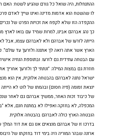
ההתנחלות, היה שואל כל גורם שהגיע לשטח: האם ה
לו שהשטח הוא אדמות מדינה ואינו שייך לאדם פרטי
ההקפדה הזו שלא לקפח את זכויות הפרט של נכרים ב
כך נהג אברהם אבינו, למרות שמיד עם בואו לארץ מ
הייתה לזרעו של אברהם ולא לאברהם עצמו, אבל לא
הארץ אשר אתה רואה לך אתננה ולזרעך עד עולם". כ
עם הבטחה עתידית גם לזרעו. ובתוספת הנחיה אישית:
חוזרת גם במצות המילה: "ונתתי לך ולזרעך אחריך את
ישראל נתנה לאברהם בהבטחה אלוקית, אין הוא מנצ
יוצאת זמומה (פיה חסום) ובהמתו של לוט לא הייתה ז
של כיבוד זכות האחר, ממשיך אברהם גם לאחר שנפ
המכפלה, לא בחזקה ואפילו לא במתנת חנם, אלא "בכ
הובטחה הארץ כולה לאברהם בהבטחה אלוקית.
בדרכו זו של אברהם מוצאים אנו גם את דוד המלך ש
ארונה שבהר המוריה היה בימי דוד בחזקתו של היבוס