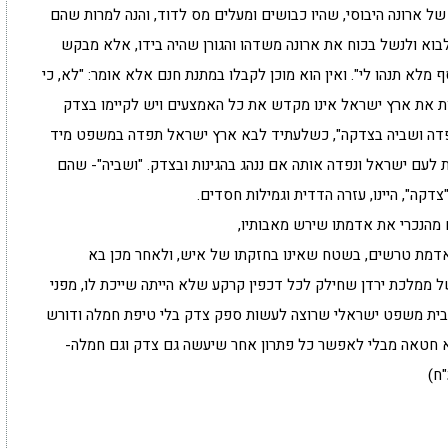
של ארונה היבוסי, שהיו כבושים ומעלים מס לדוד, והנה למרות שהם
בוא ולנשל בכוח את ארונה משדהו והגורן שהיה בידו, אלא מבקש
ף מלא תנהו לי". ואין הוא מוכן לקבלו במתנת חנם אלא אומר: "לא, כי
ת את ארץ ישראל אינו מקדש את כל האמצעים ויש לקיימו בצדק
 תפדה ושביה בצדקה", כשלעתיד לבא ארץ ישראל תפדה במשפט מיד
ת לעם ישראל ונפדה אותה אם ננהג בהגינות ובצדק. "ושביה"- שהם
צדקה", היינו, עזרה הדדית וגמילות חסדים.
 מהנכרי את אדמתו שירש מאבותיו,
דמת טרשים, בשטח שאינו בחזקתו של איש, ולאחר מכן בא
ממלכת ירדן שחילק לכל דכפין קרקע שלא הייתה שייכת לו, מפני
בית משפט ישראלי שרוצה לעשות ספק צדק בלי טיפת חמלה ודורש
א חטאה מבלי לאפשר כל פתרון אחר שיעשה גם צדק וגם חמלה-
"ח)