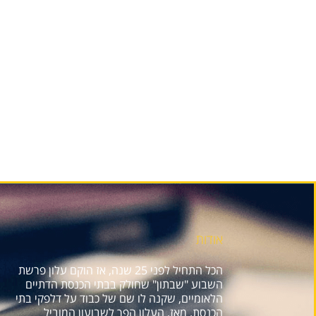
אודות
הכל התחיל לפני 25 שנה, אז הוקם עלון פרשת
השבוע "שבתון" שחולק בבתי הכנסת הדתיים
הלאומיים, שקנה לו שם של כבוד על דלפקי בתי
הכנסת. מאז, העלון הפך לשבועון המוביל