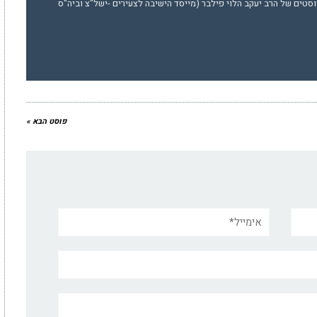
סטים של הרב יעקב הלוי פילבר (מייסד הישיבה לצעירים -ישל"צ וביה"ס
פוסט הבא »
אימייל*