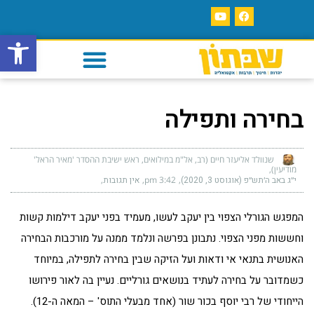
פתח סרגל
בחירה ותפילה
שנוולד אליעזר חיים (רב, אל"מ במילואים, ראש ישיבת ההסדר 'מאיר הראל'
מודיעין)
י״ג באב ה׳תש״פ (אוגוסט 3, 2020)
3:42 pm
אין תגובות
המפגש הגורלי הצפוי בין יעקב לעשו, מעמיד בפני יעקב דילמות קשות
וחששות מפני הצפוי. נתבונן בפרשה ונלמד ממנה על מורכבות הבחירה
האנושית בתנאי אי ודאות ועל הזיקה שבין בחירה לתפילה, במיוחד
כשמדובר על בחירה לעתיד בנושאים גורליים. נעיין בה לאור פירושו
הייחודי של רבי יוסף בכור שור (אחד מבעלי התוס' – המאה ה-12).