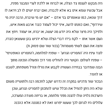
היה מבקש לעצמו צד הצלה, או לברוח או ללכת לערי המבצר מפניו,
אבל עכשיו שמא אינו בא אלא לכבודו, ואם יברח ישים לו לב ויראה לו
דרך שנאה, כמו שאומרים בני אדם – "אם יש מי שיברח, הרבה יהיה מי
שירדוף", ואם כוונתו לרעה, איני יכול לעמוד כנגד ארבע מאות איש,
ולפיכך היה מיצר שלא היה יודע מה יעשה, או יברח, או יעמוד. ויחץ את
העם אשר אתו – לקח בידו דברי הצלה שלא ירגיש בהן שעשאן כנגדו,
וחצה את העם לשתי משמרות" (בכור שור שם פסוק ח).
לנגד עיניו היה 'התסריט הגרוע' – שפניו למלחמה, ו'התסריט האופטימי'
– שפניו לשלום. הקושי היה להחליט מהי דרך הפעולה הנכונה מתוך
הבנה שמדובר בבחירה העשויה לקבוע את גורלו וגורל משפחתו, לשבט
או לחסד.
הבכור שור מדגיש במקרה זה נדרש יעקב לחכמה רבה ולתושייה משום
שלא היה ניתן להחיל את הכלל שיש להתכונן לתסריט הגרוע, שכן
היערכות גלויה שלו להגנה מפני מלחמה, או בריחה משדה המערכה,
עלולים היו לגרום לכך שעשו יפרש זאת לא כמגננה אלא כהכנה