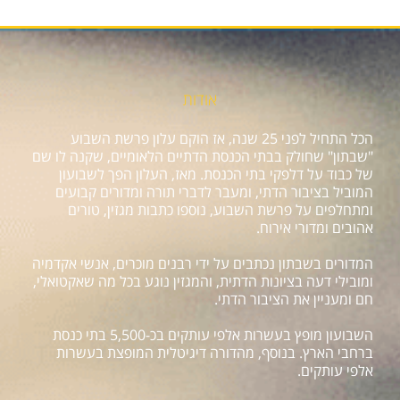
אודות
הכל התחיל לפני 25 שנה, אז הוקם עלון פרשת השבוע
"שבתון" שחולק בבתי הכנסת הדתיים הלאומיים, שקנה לו שם
של כבוד על דלפקי בתי הכנסת. מאז, העלון הפך לשבועון
המוביל בציבור הדתי, ומעבר לדברי תורה ומדורים קבועים
ומתחלפים על פרשת השבוע, נוספו כתבות מגזין, טורים
אהובים ומדורי אירוח.
המדורים בשבתון נכתבים על ידי רבנים מוכרים, אנשי אקדמיה
ומובילי דעה בציונות הדתית, והמגזין נוגע בכל מה שאקטואלי,
חם ומעניין את הציבור הדתי.
השבועון מופץ בעשרות אלפי עותקים בכ-5,500 בתי כנסת
ברחבי הארץ. בנוסף, מהדורה דיגיטלית המופצת בעשרות
אלפי עותקים.