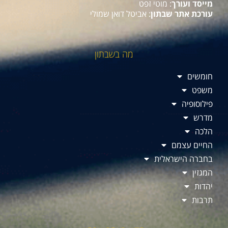
מייסד ועורך
: מוטי זפט
עורכת אתר שבתון
: אביטל דואן שמולי
מה בשבתון
חומשים
משפט
פילוסופיה
מדרש
הלכה
החיים עצמם
בחברה הישראלית
המגזין
יהדות
תרבות