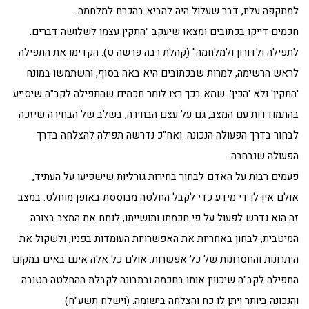
למתקפה עליו, דבר שעלול היה להביא בהכרח למלחמה.
חכמים דייקו בכתובים ומצאו שיעקב "התקין עצמו לשלושה דברים:
לתפילה ולדורון ולמלחמה" (קהלת רבה פרשה ט). הקדימו את התפילה
לראש הרשימה, למרות שבכתובים היא באה בסוף, והשתמשו במונח
'התקין' ולא 'הכין'. שמא בכך רצו לומר חכמים שהתפילה לקב"ה שיסייע
בהתמודדות עם המצב, גם על עצם הבחירה, בשלב של הבחירה שיזכה
לבחור בדרך הפעולה הנכונה. ואח"כ נדרשה תפילה להצלחה בדרך
הפעולה שנבחרה.
פעמים רבות על האדם לבחור בחירות גורליות שישפיעו על העתיד,
אולם אין לו די מידע כדי לקבל החלטה מבוססת באופן מוחלט. במצב
זה הוא נדרש לפעול על פי חכמתו ותושייתו, לנתח את המצב בצורה
המיטבית, לבחון באחריות את האפשרויות העומדות בפניו, ולשקול את
היתרונות והחסרונות של כל אפשרות. אולם כל אלה אינם באים במקום
התפילה לקב"ה שיכווין אותו בחכמה ובתבונה לקבלת ההחלטה הטובה
והנכונה ביותר ויתן לו כח והצלחה בישומה. (וישלח תשע"ח)