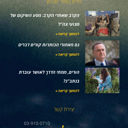
חדש באתר שבתון
הקרב שאחרי הקרב: מסע השיקום של
פצועי צה"ל
להמשך קריאה »
גם מאחורי הכותרות קורים דברים
להמשך קריאה »
הורים, ממתי הדרך לאושר עוברת
בנתב"ג?
להמשך קריאה »
יצירת קשר
03-910-0710