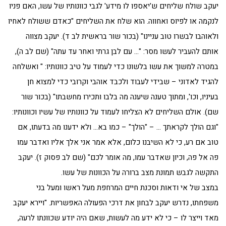
יעקב שולח שליחים ש'יאספו לו מידע' לגבי כוונותיו של עשו, האם פניו
לנקמה או לפיוס ואחווה. הוא שלח את השליחים "כאדם ששולח לאחיו
ולאוהבו לבשרו טוב עניינו" (בכור שור בראשית לב ד). יעקב מצווה
אותם להעביר לעשו מסר: "… עם לבן גרתי ואחר עד עתה" (שם לב ה),
במטרה למשוך את עשו בלשונו כדי לעמוד על טיב כוונותיו: " ואשלחה
להגיד לאדוני – שבידי לעבוד ולכבד אוהבי וקרובי כדי למצוא חן
בעיניו, וכו', ומתוך טענה שיענה מה בלבו ותכירו מחשבתו" (בכור שור
שם). אולם השליחים לא הצליחו לעמוד על כוונותיו של עשיו וכוונותיו:
"וגם הולך לקראתך … – "הולך" – כמו בא… ולא ידענו מה בדעתו, אם
טוב אם רע, כי לא השיבנו כלום, אלא אמר אני אלך אליו ואדבר עמו
פה אל פה, וכיון שאדבר עמו, מה אומר לכם" (שם לב פסוק ז). יעקב
התקשה לגבש תמונת מצב ברורה על הכוונות של עשו.
במצב של אי ודאות וסכנת חיים המרחפת מעל ראשו ומעל בני
משפחתו, נדרש יעקב לבחון את דרכי הפעולה האפשריות. "ויירא יעקב
מאד וייצר לו – כי לא ידע מה לעשות, שאם היה יודע שכוונתו לרעה,