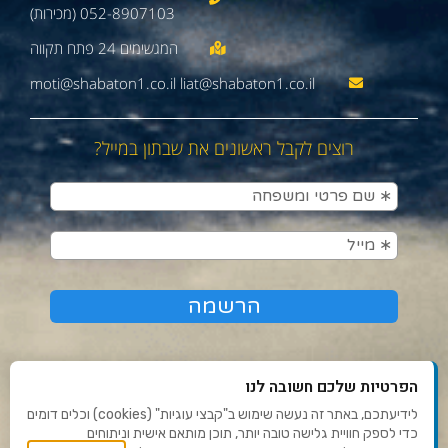
052-8907103 (מכירות)
moti@shabaton1.co.il liat@shabaton1.co.il
רוצים לקבל ראשונים את שבתון במייל?
הפרטיות שלכם חשובה לנו
לידיעתכם, באתר זה נעשה שימוש ב"קבצי עוגיות" (cookies) וכלים דומים
כדי לספק חוויית גלישה טובה יותר, תוכן מותאם אישית וניתוחים
תנאי שימוש ומדיניות פרטיות