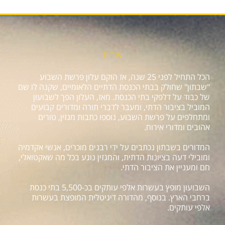
אודות
הכל התחיל לפני 25 שנה, אז הוקם עלון פרשת השבוע
"שבתון" שחולק בבתי הכנסת הדתיים הלאומיים, שקנה לו שם
של כבוד על דלפקי בתי הכנסת. מאז, העלון הפך לשבועון
המוביל בציבור הדתי, ומעבר לדברי תורה ומדורים קבועים
ומתחלפים על פרשת השבוע, נוספו כתבות מגזין, טורים
אהובים ומדורי אירוח.
המדורים בשבתון נכתבים על ידי רבנים מוכרים, אנשי אקדמיה
ומובילי דעה בציונות הדתית, והמגזין נוגע בכל מה שאקטואלי,
חם ומעניין את הציבור הדתי.
השבועון מופץ בעשרות אלפי עותקים בכ-5,500 בתי כנסת
ברחבי הארץ. בנוסף, מהדורה דיגיטלית המופצת בעשרות
אלפי עותקים.