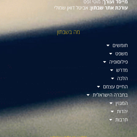
מייסד ועורך
: מוטי זפט
עורכת אתר שבתון
: אביטל דואן שמולי
מה בשבתון
חומשים
משפט
פילוסופיה
מדרש
הלכה
החיים עצמם
בחברה הישראלית
המגזין
יהדות
תרבות