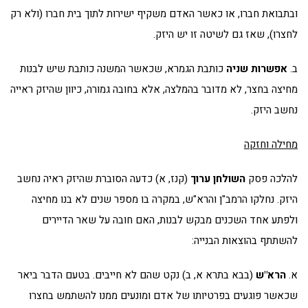
ובתבואת חברו, או כאשר האדם משקיף ישירות לתוך בית חברו (ולא רק
לחצרו), שאז גם לשיטה זו יש היזק.
ב.
אפשרות שניה
כותבת הגמרא, שכאשר המשנה כותבת שיש לבנות
מחיצה בחצר, לא מדובר בהמלצה, אלא בחובה גמורה, כיוון שהיזק ראייה
נחשב היזק.
מחילה וחזקה
להלכה פסק
השולחן ערוך
(קנז, א) כדעה הסוברת שהיזק ראיה נחשב
היזק. נחלקו הרמב"ן והרא"ש, במקרה בו מספר שנים לא בנו מחיצה
ולפתע אחד השכנים מבקש לבנות, האם חובה על שאר הדיירים
להשתתף בהוצאות הבנייה:
א.
הרא"ש
(בבא בתרא א, ב) נקט שהם לא חייבים. בטעם הדבר ביאר
שכאשר פוגעים בפרטיותו של אדם ומונעים ממנו להשתמש בחצרו