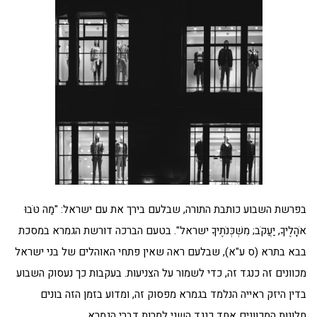
בפרשת השבוע כותבת התורה, שבלעם בירך את עם ישראל: "מַה טֹּבוּ
אֹהָלֶיךָ, יַעֲקֹב; מִשְׁכְּנֹתֶיךָ ישראל". בטעם הברכה דורשת הגמרא במסכת
בבא בתרא (ס ע"א), שבלעם ראה שאין פתחי האוהלים של בני ישראל
מכוונים זה כנגד זה, כדי לשמור על הצניעות. בעקבות כך נעסוק השבוע
בדין היזק ראייה הנלמד בגמרא מפסוק זה, ומדוע בזמן הזה בונים
חלונות המכוונים אחד כנגד השני למרות דברי הגמרא.