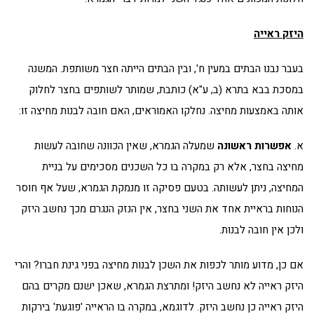
היזק ראייה
בעבר נבנו הבתים במעין ח', ובין הבתים הייתה חצר משותפת. המשנה
במסכת בבא בתרא (ב, ע"א) כותבת, שמותר לשותפים בחצר לחלוק
אותה באמצעות מחיצה. נחלקו האמוראים, האם חובה לבנות מחיצה זו:
א.
אפשרות ראשונה
שמעלה הגמרא, שאין הכוונה שחובה לעשות
מחיצה בחצר, אלא רק במקרה בו כל השכנים מסכימים על בניית
המחיצה, ניתן לעשותה. בטעם פסיקה זו מנמקת הגמרא, שעל אף חוסר
הנוחות בראיית אחד את השני בחצר, אין הנזק הנגרם מכך נחשב היזק
ולכן אין חובה לבנות.
אם כן, מדוע מותר לכפות את השכן לבנות מחיצה בפני גינת חברו? והרי
היזק ראייה לא נחשב היזק! ומתרצת הגמרא, שאכן ישנם מקרים בהם
היזק ראייה כן נחשב היזק. לדוגמא, במקרה בו הראייה 'פוגעת' בירקות