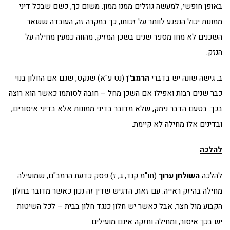
באופן חופשי, למעשה גוזלים ממנו ממון. משום כך, כשם שבכל דיני
ממונות יכול הנפגע לוותר על זכותו, כך במקרה זה, העובדה ששאר
השכנים לא מחו מספר שנים בשכן המזיק, מהווה כמעין מחילה על
הנזק.
ב. גישה שונה יש בדברי
הרמב"ן
(נט ע"א) שנקט, שגם אם החלון בנוי
כבר שנים רבות ואפילו אם השכן מחל – חובה לסותמו כאשר הוא רוצה
בכך. בטעם הדבר נימק, שלא מדובר בדיני ממונות אלא בדיני איסורים,
ובדינים אלו מחילה לא קיימת.
להלכה
להלכה
השולחן ערוך
(חו"מ קנד, ג, ז) פסק כדעת הרמב"ם, שמועילה
מחילה בהיזק ראייה. עם זאת, הדגיש שדין זה נכון כאשר מדובר בחלון
הקבוע מול חצר, אבל כאשר יש חלון כנגד חלון בבית – לכל השיטות
יש בכך איסור, ומחילה וחזקה אינם מועילים.