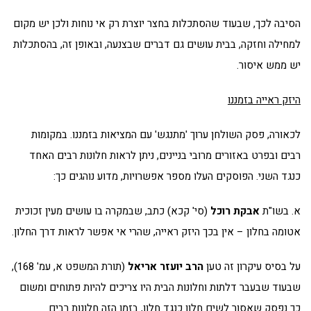
הסיבה לכך, שבעוד שהסתכלות בחצר יוצרת רק אי נוחות ולכן יש מקום
למחילה וחזקה, בבית עושים גם דברים שבצנעה, ובאופן זה, בהסתכלות
יש ממש איסור.
היזק ראייה בזמננו
לכאורה, פסק השולחן ערוך 'מתנגש' עם המציאות בזמננו. במקומות
רבים ובפרט באזורים מרובי בניינים, ניתן לראות חלונות רבים האחד
כנגד השני. הפוסקים העלו מספר אפשרויות, מדוע נוהגים כך:
א. בשו"ת
אבקת רוכל
(סי' קכא) כתב, שבמקרה בו עושים מעין זכוכית
אטומה בחלון – אין בכך היזק ראייה, שהרי אי אפשר לראות דרך החלון.
על בסיס עיקרון זה טען
הרב יועזר אריאל
(תורת המשפט א, עמ' 168),
שבעוד שבעבר דלתות וחלונות הבית היו צריכים להיות פתוחים ומשום
כך נפסק שאסור לשים חלון כנגד חלון, בזמן הזה חלונות רבים