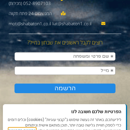
052-8907103 (מכירות)
moti@shabaton1.co.il liat@shabaton1.co.il
רוצים לקבל ראשונים את שבתון במייל?
הפרטיות שלכם חשובה לנו
לידיעתכם, באתר זה נעשה שימוש ב"קבצי עוגיות" (cookies) וכלים דומים
כדי לספק חוויית גלישה טובה יותר, תוכן מותאם אישית וניתוחים
תנאי שימוש ומדיניות פרטיות