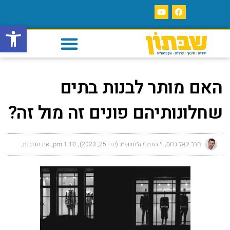
פתח סרגל
האם מותר לבנות בתים
שחלונותיהם פונים זה מול זה?
הרב יגאל גרוס
ו׳ בתמוז ה׳תשפ״ג (יוני 25, 2023)
1:10 pm
אין תגובות