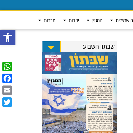
ישראלית
המגזין
יהדות
תרבות
פתח סרגל
שבתון השבוע
tsApp
ebook
Email
Twitter