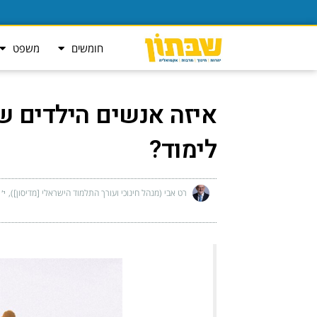
חומשים
משפט
לימוד?
רט אבי (מנהל חינוכי ועורך התלמוד הישראלי [מדיסון])
י׳ 