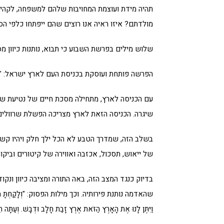
תהיה מידת ועוצמת המחויבות שלהם למשפחה, לקהילה
מולדתם? איזו ראיה אנו רוצים שהם ייפתחו כלפי ה
שלוש מילים בפרשת השבוע כי תבוא, נותנות כיוון מס
הפרשה פותחת ועוסקת בכניסת העם לארץ ישראל: "וְהָיָה כ
עם הכניסה לארץ, מתחילה מסכת חיים של נטיעת שור
שיגרה. הכניסה הזאת לארץ מצריכה הפשלת שרוולים
בשלב הזה, שמדרך הטבע לא הכל ילך חלק ויהיו ק
של ייאוש, תסכול, אכזבה ואווירה של קיטורים וביקור
בדיוק כנגד המצב הזה, באה התורה ומציבה כיוון ונק
שהאדמה נותנת פירותיה. וכך מילות הפסוק: "וְלָקַחְתָּ מֵרֵאשִׁית 
וַיִּתֶּן לָנוּ אֶת הָאָרֶץ הַזֹּאת אֶרֶץ זָבַת חָלָב וּדְבָשׁ. וְעַתָּה