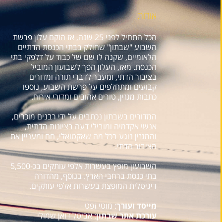
אודות
הכל התחיל לפני 25 שנה, אז הוקם עלון פרשת
השבוע "שבתון" שחולק בבתי הכנסת הדתיים
הלאומיים, שקנה לו שם של כבוד על דלפקי בתי
הכנסת. מאז, העלון הפך לשבועון המוביל
בציבור הדתי, ומעבר לדברי תורה ומדורים
קבועים ומתחלפים על פרשת השבוע, נוספו
כתבות מגזין, טורים אהובים ומדורי אירוח.
המדורים בשבתון נכתבים על ידי רבנים מוכרים,
אנשי אקדמיה ומובילי דעה בציונות הדתית,
והמגזין נוגע בכל מה שאקטואלי, חם ומעניין את
הציבור הדתי.
השבועון מופץ בעשרות אלפי עותקים בכ-5,500
בתי כנסת ברחבי הארץ. בנוסף, מהדורה
דיגיטלית המופצת בעשרות אלפי עותקים.
מייסד ועורך
: מוטי זפט
עורכת אתר שבתון
: אביטל דואן שמולי