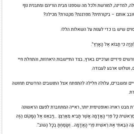
, למדינה, למורשת ולכל מה שספגו מבית הוריהם ומתבנית נוף
סובב אותם – ביקורתית? מפרגנת? מקטרת? מכילה?
וים שיש בו כדי לענות על השאלות הללו.
ִּי תָבוֹא אֶל הָאָרֶץ".
שים פיזיים וערכיים בארץ, בצד התיישבות היאחזות, והתחלת חיי
, ושלוש ארבע לעבודה.
שיים ומשברים, עלולה חלילה להתפתח אצל התושבים החדשים תחושה
ת.
ודת מבט ראויה ואופטימית יותר, ראייה המתחברת לפעם הראשונה
כָּל פְּרִי הָאֲדָמָה אֲשֶׁר תָּבִיא מֵאַרְצְךָ …וַיְבִאֵנוּ אֶל הַמָּקוֹם הַזֶּה
 הִנֵּה הֵבֵאתִי אֶת רֵאשִׁית פְּרִי הָאֲדָמָה… וְשָׂמַחְתָּ בְכָל הַטּוֹב".