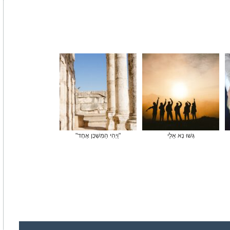
גְּשׁוּ נָא אֵלַי
"וַיְהִי הַמִּשְׁכָּן אֶחָד"