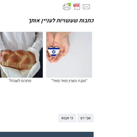
כתבות שעשויות לעניין אותך
"טוֹבָה הָאָרֶץ מְאֹד מְאֹד"
מחכים לשבת?
אבי רט
כי תבוא