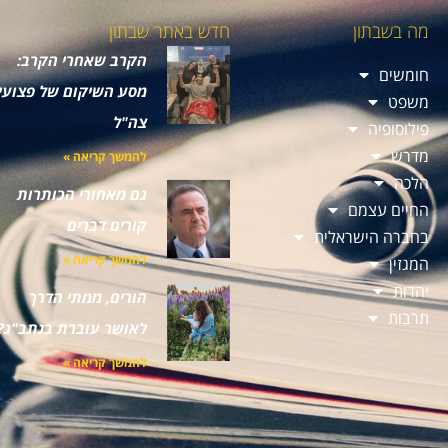
מה בשבתון
חדש באתר שבתון
הקרב שאחרי הקרב:
חומשים
מסע השיקום של פצועי
משפט
צה"ל
פילוסופיה
מדרש
להמשך קריאה »
הלכה
גם מאחורי הכותרות
החיים עצמם
קורים דברים
בחברה הישראלית
להמשך קריאה »
המגזין
יהדות
הורים, ממתי הדרך
תרבות
לאושר עוברת בנתב"ג?
להמשך קריאה »