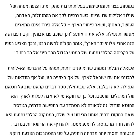
כנעניות, בצורות ומרשימות, בעלות תרבות מתקדמת, והצעה מפתה של
שילוב אלילות עם עריות. כשמצרפים לכך את ההתנחלות, האדמה,
העושר, האסיף, ושאר פיתויי הארץ – כל אלה ביחד אינם מתארים
אפשרות נפילה, אלא את ודאותה: "הנך שוכב עם אבותיך, וקם העם הזה
וזנה אחרי אלוהי נכר הארץ", אומר הקב"ה למשה רבנו, ובכך מצביע בפניו
על הקריסה הבלתי נמנעת של המסע הגדול מהר סיני אל הר בית ד'.
השאלה הבלתי נמנעת, שהיא פנים דתית, תמהה על ההכרעה הא-לוהית
להכניס את עם ישראל לארץ, על אף הצפייה הזו, ועל אף הוודאות של
הנפילה. לא זו בלבד, אלא שבתחילת ספר דברים קראנו שוב על חטאם
של המרגלים ועונשם, ועל כך שדווקא מי לא אבה לעלות לארץ הוא
החוטא הגדול. זה לכאורה לא מסתדר עם התפישה הדתית, הגורסת
שאם המקום ירחיק אותנו מריבונו של עולם, המסקנה הבלתי נמנעת היא
להיות חרד מהכניסה, להימנע ממנה, ולהעדיף את ההישארות במדבר,
הבטוחה יחסית יותר מבחינה רוחנית, על פני ההסתבכות הנובעת דווקא