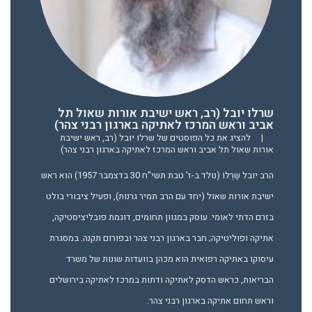
שרלו יובל (רב, ראש ישיבת אורות שאול תל
אביב וראש המרכז לאתיקה בארגון רבני צהר)
|
להציג את כל הפוסטים של שרלו יובל (רב, ראש ישיבת
אורות שאול תל אביב וראש המרכז לאתיקה בארגון רבני צהר)
הרב יובל שֶרְלוֹ (נולד ב-ז' טבת תשי"ח 30 בדצמבר 1957) הוא ראש
ישיבת אורות שאול (יחד עם הרב תמיר גרנות), ופעיל ציבורי בולט
בזרם הדתי לאומי. עוסק במגוון תחומים, דוגמת פובליציסטיקה,
אתיקה ופוליטיקה; חבר בארגון רבני צהר ובפורום תקנה. במסגרת
עיסוקו באתיקה רפואית הוא מכהן בוועדות שונות של משרד
הבריאות, כראש הדסק לאתיקה ודתות במרכז לאתיקה בירושלים
וראש תחום אתיקה בארגון רבני צהר.