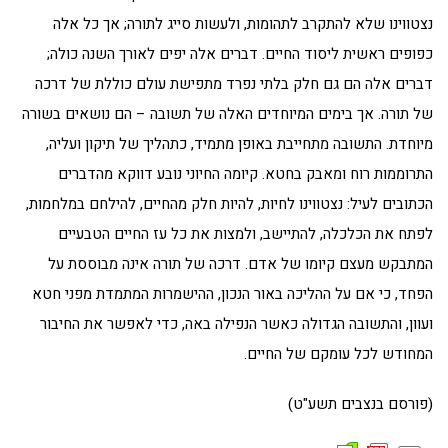
נצטווינו שלא להתקרב לתהומות, ולעשות סייג לתורה; אך כל אלה
כפופים ראשית ליסוד החיים. דברים אלה יפים לאורך השנה כולה;
דברים אלה הם גם חלק בלתי נפרד מתפישת עולם כוללת של דרכה
של תורה. אך בימים המיוחדים האלה של תשובה – הם נושאים בשורה
מיוחדת. התשובה מתחייבת באופן מתמיד, כתהליך של תיקון ועליה,
התרוממות רוח ומאבק בחטא. קיומה החיוני נובע דווקא מהדברים
הכתובים לעיל: נצטווינו לחיות, להיות חלק מהחיים, להילחם במלחמות,
לפתח את הכלכלה, להתיישב, ולמצות את כל עז החיים הטבעיים
המתבקש מעצם קיומו של אדם. דרכה של תורה אינה מבוססת על
הפחד, כי אם על ההליכה באור הנכון, ההישמרות המתמדת מפני חטא
ועוון, והתשובה הגדולה כאשר הנפילה באה, כדי לאפשר את החיבור
המחודש לכל עומקם של החיים.
(פורסם בנצבים תשע"ט)