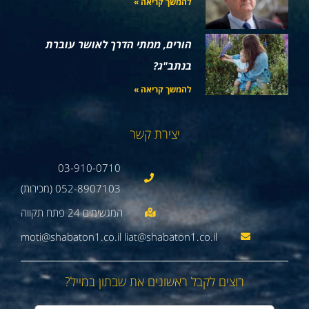
להמשך קריאה »
הורים, ממתי הדרך לאושר עוברת
בנתב"ג?
להמשך קריאה »
יצירת קשר
03-910-0710
052-8907103 (מכירות)
moti@shabaton1.co.il liat@shabaton1.co.il
רוצים לקבל ראשונים את שבתון במייל?