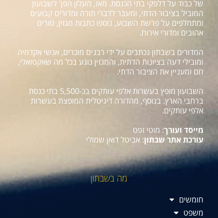
של כבוד על דלפקי בתי הכנסת. מאז, העלון הפך לשבועון
המוביל בציבור הדתי, ומעבר לדברי תורה ומדורים קבועים
ומתחלפים על פרשת השבוע, נוספו כתבות מגזין, טורים
אהובים ומדורי אירוח.
המדורים בשבתון נכתבים על ידי רבנים מוכרים, אנשי אקדמיה
ומובילי דעה בציונות הדתית, והמגזין נוגע בכל מה שאקטואלי,
חם ומעניין את הציבור הדתי.
השבועון מופץ בעשרות אלפי עותקים בכ-5,500 בתי כנסת
ברחבי הארץ. בנוסף, מהדורה דיגיטלית המופצת בעשרות
אלפי עותקים.
מייסד ועורך
: מוטי זפט
עורכת אתר שבתון
: אביטל דואן שמולי
מה בשבתון
חומשים
משפט