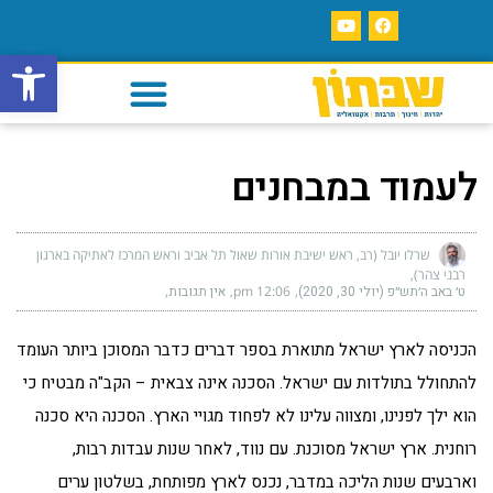
פתח סרגל
לעמוד במבחנים
שרלו יובל (רב, ראש ישיבת אורות שאול תל אביב וראש המרכז לאתיקה בארגון
רבני צהר)
ט׳ באב ה׳תש״פ (יולי 30, 2020)
12:06 pm
אין תגובות
הכניסה לארץ ישראל מתוארת בספר דברים כדבר המסוכן ביותר העומד
להתחולל בתולדות עם ישראל. הסכנה אינה צבאית – הקב"ה מבטיח כי
הוא ילך לפנינו, ומצווה עלינו לא לפחוד מגויי הארץ. הסכנה היא סכנה
רוחנית. ארץ ישראל מסוכנת. עם נווד, לאחר שנות עבדות רבות,
וארבעים שנות הליכה במדבר, נכנס לארץ מפותחת, בשלטון ערים