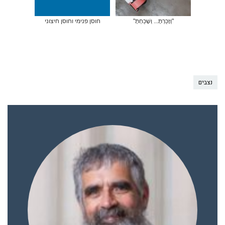
"וְזָכַרְתָּ... וְשָׁכַחְתָּ"
חוסן פנימי וחוסן חיצוני
נצבים