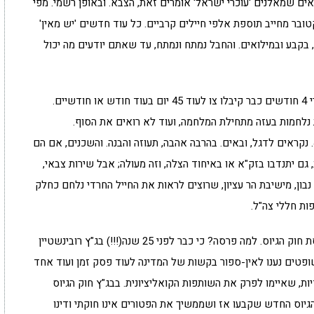
ים שמאלנים 'עוכרי ישראל' אומרים זאת, הצבא. ובאופן רשמי. מפי
הרמטכ"ל. שינוי הקונספציה של לפני 6 באוקטובר מחייב תוספת אלפי חיילים קרביים. כל עוד חדשים 'יש מאין'
, בקבע ובמילואים. והחבל נמתח ונמתח, עד שאתם יודעים מה יכול
כידוע לרבים מאיתנו, מילואימניקים שהשתחררו אחרי 4 חודשים כבר קיבלו צו לעוד 45 יום בעוד חודש או חודשיים.
נלחמות בעזה מתחילת המלחמה, ועוד לא רואים את הסוף.
מילואימניקים עבי כרס, שירותם יוארך מגיל 40 ל-46. נקראים לדגל, ובאים. בהרבה אהבה, תעוזה והבנה. והשכנים, אם הם
 גם יתנדבו בזק"א או באיחוד הצלה, וזה מעולה; אבל שירות צבאי,
 נבון, מישיבת הר עציון, שרוצים לראות את החייל החרדי נלחם כחלק
ות חללי צה"ל.
ביום שני דן בג"ץ בסוגיית חוק הגיוס, שלא לומר פרסת חוק הגיוס. למה פרסה? כי כבר לפני 25 שנה(!!!) בג"ץ רובינשטיין
ופטים נענו לאין-ספור בקשות של המדינה לעוד פסק זמן ועוד אחד
ות, שאיימו לפרק את השותפות הקואליציונית. בבג"ץ חוק הגיוס
וך 9 שופטים כי הסדר הגיוס החדש שקבעו אז ושממשיך את הפטורים אינו חוקתי ודינו