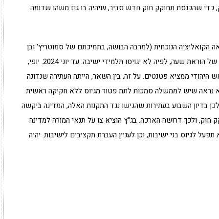
, כדי שהכנסת תחוקק חוק חדש סביר, שיהיה בו גם משהו שדומה
ה הקואליציה הנוכחית (למרבה הבושה, בתמיכתם של סמוטריץ' ובן
גביר) המצאה גאונית: החלטת ממשלה לחקיקה בדרך של הוראת שעה, לפיה לא יגויסו תלמידי ישיבה. עד יוני 2024. יופי,
 היהודי ממציא פטנטים. על זה, בין השאר, הייתה העתירה שנדונה
א נראה שיש לממשלה סמכות לתת פטור מגיוס ללא חקיקה ראשית.
נות דלעיל אמורות להתפוגג ב-30 ביוני, ולכן בדיון השבוע בעתירות שהגישו נגד התקנות האלה, המדינה ביקשה
 חוק, ולכך דרושה הארכה. בג"ץ הוציא צו על תנאי המורה למדינה
א לא תפעל לגיוס בני ישיבות, וכן לעניין העברת תקציבים לישיבות. יהיה