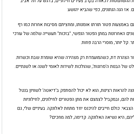
 ההשתמטות לכאורה בקרב צעירים חילוניים, בדגש על תל אביב
. אז הנה הנתונים, כפי שהביא יהושע:
ציתם באמצעות פטור תורתו אומנותו, ומחציתם מסיבות אחרות כמו רף
שנים האחרונות במתן הפטור הנפשי, "בזכות" תעשייה שלמה של עורכי
 קל יותר, מוסרי הרבה פחות.
נן מתגייסות. 35% באמצעות פטור הצהרת דת, כשהמועמדת רק מצהירה שהיא שומרת שבת וכשרות.
לט של הבנות ה'סרוגות', שהולכות לשירות לאומי לשנה או לשנתיים.
וצה להראות רצינות, הוא לא יכול להסתפק ב'דיאטה' לשוויון בנטל
 להם, ובמקביל לצמצם את מתן הפטורים לחילונים, לחילוניות
הצבאי. כולם חייבים להיכנס יחד מתחת לאלונקה. בעיניים שלי, גם
יהם, היא נשיאה האלונקה. קדימה, למה מחכים?