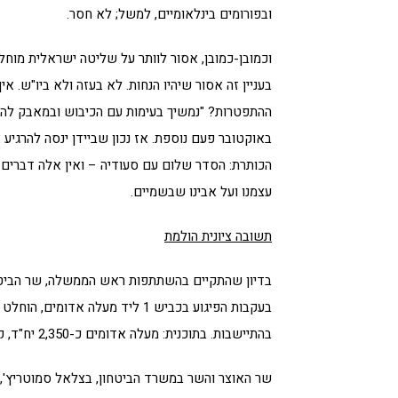
ובפורומים בינלאומיים, למשל; לא חסר.
בעניין זה אסור שיהיו הנחות. לא בעזה ולא ביו"ש
באוקטובר פעם נוספת. אז נכון שביידן ינסה להרגיע
הכותרת: הסדר שלום עם סעודיה – ואין אלה דברים שנ
עצמנו ועל אבינו שבשמיים.
תשובה ציונית הולמת
בדיון שהתקיים בהשתתפות ראש הממשלה, שר הביטחו
בעקבות הפיגוע בכביש 1 ליד מעלה 
בהתיישבות. בתוכנית: מעלה אדומים כ-2,350 יח"ד, קידר כ-300 יח"ד, אפרת 694 יח"ד.
שר האוצר והשר במשרד הביטחון, בצלאל סמוטריץ', א