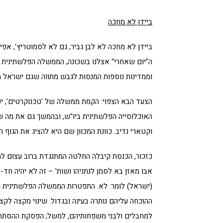
ביידן לא מחכה
ביידן לא מחכה לא לבן גביר, גם לא לסמוטריץ', א
ה"יום שאחרי" אצלנו בשכונה, הממשלה הפלשתינית הת
וממדינות נוספות המנסות לגבש מתווה שגם ישראל תו
הצעד הבא הצפוי: הקמת ממשלה של 'טכנוקרטים', יע
האוכלוסייה הפלשתינית ביו"ש, ובהמשך גם את מה שי
וקטארי נדיב. כוונת המכוון שם היא להציג את הגוף ה
כזכור, הכנסת קיבלה החלטה המתנגדת ברוב עצום ל
אבו מאזן בא לסמן לנתניהו ושות' – זה לא יהיה חד-
(ישראל) לומר: לא. התפטרות הממשלה הפלשתינית וב
ההוכחה עליהם נותרה בעינה ובגדול. שינוי מקצה ל
למחבלים ולבני משפחותיהם, למשל; הפסקת ההסתה 