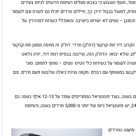
רונות', חשף השבוע כי בצבא מעלים רעיונות חדשים לגיוס צעירים
ית, למשל בגבול ירדן. כך, חיילים חרדים יוכלו גם לשרת וגם לשמור
 וכמובן – נשים לא ישרתו בישיבה. והאוכל? כשרות למהדרין. על
סט הקרוב דיר תת-קרקעי (דת"ק) חרדי. דת"ק זה מחסה ממוגן תת-קרקעי
ם, שלא יבואו. הדת"ק הזה, שייבנה בבסיס רמת דוד, יהיה גלאט
מטרה לשמור על כשירות כלי הטיס. נשים – מחוץ לתחום. סוגי
קבעו במשותף עם רבנים. מקווה שיהיו כאלה שלבשו פעם מדים. וגם
עוד עפ"י יוסי יהושע, עד היום התגייסו כ-1,200 חרדים בשנה, בעוד פוטנציאל המתגייסים עומד על 12-13 אלף בשנה. גם
אם נניח שמחצית ממקבלי הפטור הם לומדי תורה 24/7, יש פוטנציאל גיוס של יותר מ-5,000 חרדים בשנה, ורעיונות
 מיעוט החרדים