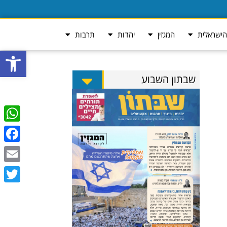
ישראלית
המגזין
יהדות
תרבות
פתח סרגל
שבתון השבוע
tsApp
ebook
Email
Twitter