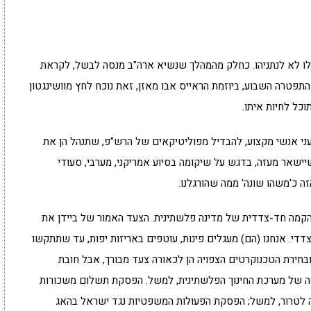
פילו לא לנתניהו. כחלק מהמהלך שנשיא ארה"ב מנסה לבשל, לקראת
פטרה השבוע, ביוזמת הראייס אבו מאזן, זאת נוכח לחץ מוושינגטון
כל לחיות איתו.
ני אנשי מקצוע, להבדיל מפוליטיקאים של הרש"פ, שתנהל הן את
ישאר מעזה, בדגש על שיקומה בסיוע אמריקני, מערבי, סעודי
זה כ'משהו שונה' ממה שהורגלנו.
הקמה חד-צדדית של מדינה פלשתינית. הצעד האמור של ביידן את
צדדי. אנחנו (הם) מעגלים פינות, עוטפים באריזות יפות, עד שתתקשו
חירת הטכנוקרטים הצפויה הן לכאורה צעד מבורך, אבל חובת
קצה של מערכת החינוך הפלשתינית, למשל. הפסקת תשלום משכורות
לטרור, למשל; הפסקת הפעולות המשפטיות נגד ישראל בהאג