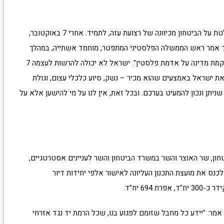
וכמובן-כמובן, אסור לוותר על שליטה ישראלית מוחלטת על הביטחון מכיוונה של רצועת עזה, לתמיד. אחרי 7 באוקטובר,
. איך אמר ראש הממשלה הפלסטיני המתפטר, מוחמד אשתייה, במהלך
ההתפטרות? "נמשיך בעימות עם הכיבוש ובמאבק להקמת מדינה על אדמת פלסטין". ישראל לא יכולה להרשות לעצמה 7
 את ישראל באמצעים שהוא מכיר – נשק, סיוע כלכלי עצום, וגולת
יתן ונכון להמעיט בערכם. ובכל זאת, אין לנו על מי להישען אלא על
ן, שר האוצר והשר במשרד הביטחון והשר לעניינים אסטרטגיים,
אדומים, הוחלט לכנס את מועצת התכנון העליונה לאישור אלפי יחידות דיור
מר: "יידע כל מחבל שזומם לפגוע בנו, שכל הרמת יד נגד אזרחי