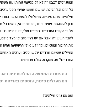
המתגייסים לצבא זה לא רק מטעמי נוחות ו/או השקי
כל היום וכל הלילה. יש שם חשש אמיתי מפני ערכים
חילוניים-פרוגרסיביים, שיחלחלו לנפש הצעיר החרדי 
נכון להתנהגות, שפת דיבור, תרבות פנאי, כמעט כל מ
על פי הקווים החרדיים. בעיניים שלי, יש דברים בגו,
להבין חשש זה. אבל אם יש רצון טוב וכן מצד כולם
את החיבור המתאים. ומי יודע, אולי ההשפעה תהיה הד
החיילים שאינם חרדיים ירכשו כלים וערכים מאחיהם
החרדיים? מה שנקרא, כולם מרוויחים.
התפטרות הממשלה הפלשתינית באה לאו
הם מעגלים פינות, עוטפים באריזות י
ומה עם גיוס חילונים?