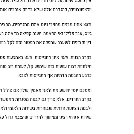
אין כמעט שיחה על גיוס חרדים שבה לא עולה שאלת
וה'צפונבונים', כהגדרת אלה שלא בדיוק אוהבים אותם
33% אחוז מבנים מחויבי גיוס אינם מתגייסים, מח
גיוס, עבר פלילי ואי התאמה. ישנה קפיצה מדאיגה ב
דין וקב"נים לשעבר שהפכה את הפטור הזה לקל ביותר.
בקרב הבנות, 45% אי
חילוניות רבות עושות בזה שימוש קל, לעומת רוב מוח
כרבע מהבנות הדתיות אף מתגייסות לצבא.
ומסכם יוסי יהושע את ה'אני מאמין' שלו: אם צה"ל ר
בקרב החרדים, אלא צריך גם לבנות מסגרות מאפשרות
ולבנות הציונות הדתית שבוחרות בשירות הלאומי ולא 
שירות אזרחי רציני וממושך לחרדים שהצבא גדול על