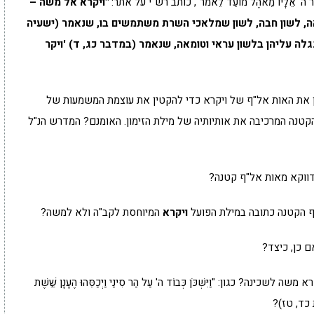
ֵר ה' אֵלָיו מֵאֹהֶל מוֹעֵד לֵאמֹר", כותב רש"י על אתר:
"ויקרא אל משה –
אה, לשון חבה, לשון שמלאכי השרת משתמשים בו, שנאמר (ישעיה
נגלה עליהן בלשון עראי וטומאה, שנאמר (במדבר כג, ד) 'ויקר
טין את האות אל"ף של ויקרא כדי להקטין את עוצמת המשמעות של
 הקטנה המרכיבה את אותיותיה של מילת הזימון. האומנם? המדרש הנ"ל
דווקא מאות אל"ף קטנה?
"ף הקטנה כתובה במילת הפועל
ויקרא
המיוחסת לקב"ה ולא למשה?
 כן, כיצד?
? כגון: "וַיִּשְׁכֹּן כְּבוֹד ה' עַל הַר סִינַי וַיְכַסֵּהוּ הֶעָנָן שֵׁ֣שֶׁת
שמות כד, טז)?