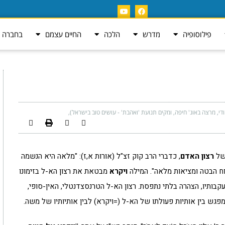
פילוסופיה
מדרש
הלכה
החיים עצמם
בחברה ה
ודי, מרצה באונ' חיפה, ומקים תנועת 'ואהבת' - עושים טוב בישראל)
 של
רצון האדם
, כדברי הרב קוק זצ"ל (אורות א,ז): "מלאה היא הנשמה
רוח הבטה ומציאות מלאה". המילה
ויקרא
מבטאת את רצון הא-ל בזימונו
קבותיו, הצהרה בלתי נתפסת. רצון הא-ל הטרנסצדנטלי, האין-סופי,
מפגש בין אותיות פעולתו של הא-ל (=ויקרא) לבין אותיותיו של משה.