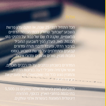
אודות
הכל התחיל לפני 25 שנה, אז הוקם עלון פרשת
השבוע "שבתון" שחולק בבתי הכנסת הדתיים
הלאומיים, שקנה לו שם של כבוד על דלפקי בתי
הכנסת. מאז, העלון הפך לשבועון המוביל
בציבור הדתי, ומעבר לדברי תורה ומדורים
קבועים ומתחלפים על פרשת השבוע, נוספו
כתבות מגזין, טורים אהובים ומדורי אירוח.
המדורים בשבתון נכתבים על ידי רבנים מוכרים,
אנשי אקדמיה ומובילי דעה בציונות הדתית,
והמגזין נוגע בכל מה שאקטואלי, חם ומעניין את
הציבור הדתי.
השבועון מופץ בעשרות אלפי עותקים בכ-5,500
בתי כנסת ברחבי הארץ. בנוסף, מהדורה
דיגיטלית המופצת בעשרות אלפי עותקים.