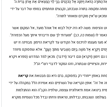
ַזֹּאת וַיִּתְּנָהּ אֶל הַכֹּהֲנִים בְּנֵ֣י לֵוִי הַנֹּ֣שְׂאִים אֶת אֲרוֹן בְּרִית ה'
נבואה, ניסוחה ומקומה בתורה שבכתב, נקבעים ונחתמים בסופו של דבר על ידי
מכאן ש"אין מוקדם ומאוחר לתורה".
ט והניסוח. משה לא היה יכול לבוא אל אוהל מועד, אל המקום אשר
ר לו (שמות כה, כב): "ונועדתי לך שם ודיברתי איתך מעל הכפורת".
 מעז מעצמו להיכנס אל הקודש עד לקריאת הזימון. מבחינה זו יש
ֶׁת יָמִים וַיִּקְרָא אֶל מֹשֶׁה בַּיּ֥וֹם הַשְּׁבִיעִי מִתּוֹךְ הֶעָנָן". אלא שפסוקנו מיוחד
 גם זימון (ויקרא) וגם דיבור (וידבר). מכאן למד המדרש (ספרא ויקרא
ות, והציוויים שבתורה, וזהו המקור לדברי רש"י הנ"ל.
חת באופן ייחודי רק בפסוקנו, ברם היא גם מבטאת את
קריאת
ה אל זה". אופן הקריאה של השרפים הוא אמירת הלל במקהלה על ידי
ימית ביטאה אמת תיאולוגית עצומה, שלפיה הקב"ה הוא ההתגלמות
מנו. נשגבותו, נבדלותו, נוראותו והיותו נבדל מכל גשמיות מוקרא