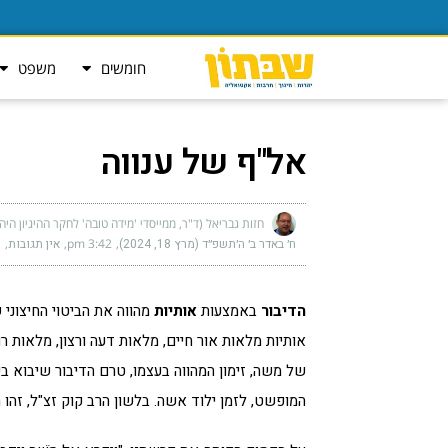
חומשים
משפט
אל"ף של ענווה
חזות גבריאל (ד"ר, ממייסדי 'מידה טובה' לחקר ההיגיון היה
ח׳ באדר ב׳ ה׳תשפ״ד (מרץ 18, 2024)
3:42 pm
אין תגובות
הדיבור
באמצעות
אותיות
מהווה את הביטוי החיצוני
אותיות מלאות אור חיים, מלאות דעה ורצון, מלאות 
של משה, זימון המהווה בעצמו, טרם הדיבור שיבוא בע
המופשט, לזמן ילוד אשה. בלשון הרב קוק זצ"ל, זהו 