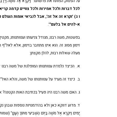
על הפסוק הפותח את פרשתנו: "וַיִּקְרָא אֶל מֹשֶׁה וַיְדַבּ
לכל דברות ולכל אמירות ולכל צוויים קדמה קרי
ו ג) 'וקרא זה אל זה', אבל לנביאי אומות העולם 
א-להים אל בלעם'"
.
בפשטות, משה רבנו, מגודל צניעותו וענוותנותו, מק
זימון מסוג זה. הוא אינו מתחבר בזימון, אלא לאל"ף
מעלה שאלות רבות, להלן מקצתן:
א. הכיצד נלמדת ענוותנותו המופלגת של משה רבנו 
ב. כיצד זה מעיד על ענוותנותו של משה, והלא האל
ג. האם משה רבנו היה פעיל בכתיבת האות הקטנה? אם
ד. מדוע דווקא כאן ולא בהזדמנויות נוספות שבהן נקרא משה לשכינה
יָמִים וַיִּקְרָא אֶל מֹשֶׁה בַּיּ֥וֹם הַשְּׁבִיעִי מִתּוֹךְ הֶעָנָן" (