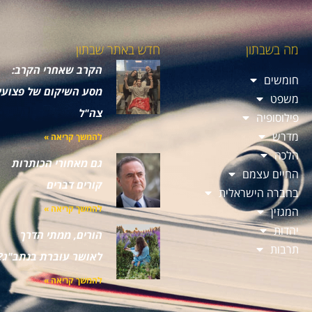
מה בשבתון
חדש באתר שבתון
הקרב שאחרי הקרב:
חומשים
מסע השיקום של פצועי
משפט
צה"ל
פילוסופיה
מדרש
להמשך קריאה »
הלכה
גם מאחורי הכותרות
החיים עצמם
קורים דברים
בחברה הישראלית
להמשך קריאה »
המגזין
יהדות
הורים, ממתי הדרך
תרבות
לאושר עוברת בנתב"ג?
להמשך קריאה »