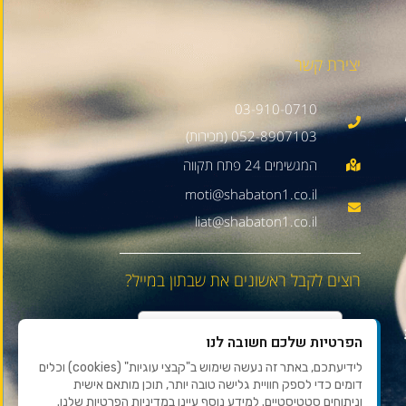
יצירת קשר
03-910-0710
052-8907103 (מכירות)
moti@shabaton1.co.il
liat@shabaton1.co.il
רוצים לקבל ראשונים את שבתון במייל?
הפרטיות שלכם חשובה לנו
לידיעתכם, באתר זה נעשה שימוש ב"קבצי עוגיות" (cookies) וכלים
דומים כדי לספק חוויית גלישה טובה יותר, תוכן מותאם אישית
וניתוחים סטטיסטיים. למידע נוסף עיינו במדיניות הפרטיות שלנו.