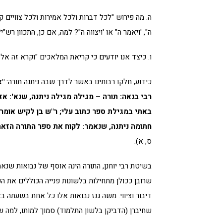
ה. מה פירוש "לכל דברות ולכל אמירות ולכל צוויים 
ה", 'ויאמר ה" או 'ויצווה ה"? למה, אם כן, התכוון רש"י
ו. כיצד אנו יודעים כי קריאת המלאכים "וקרא זה אל
כידוע, חלקו רבותינו באשר לדרך שבה ניתנה תורה:
"א
רבי בנאה: תורה – מגילה מגילה ניתנה, שנא': אז
באתי במגילת ספר כתוב עלי; ר"ש בן לקיש אומר:
חתומה ניתנה, שנאמר: לקוח את ספר התורה הזאת
ס, א).
בשיטת רבי יוחנן, התורה הינה אוסף של נבואות שנא
שרובן ככולן מתחילות בלשונות פנייה הכוללים את הפ
דיבור וציווי. משה גנז נבואות אלו כל אחת בשעתה ב
שחיברן (הדביקן בלשון התלמוד) סמוך למותו, למה ש