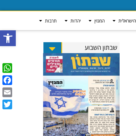
ישראלית
המגזין
יהדות
תרבות
פתח סרגל
שבתון השבוע
tsApp
ebook
Email
Twitter