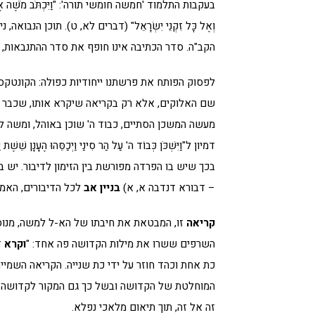
בעקבות התלמוד 'חמשה חומשי תורה': "וַיִּכְתֹּב מֹשֶׁה אֶת־הַתּוֹרָה ה
וְאֶל כָּל זִקְנֵי יִשְׂרָאֵל" (דברים לא, ט). תוכן ה
הקב"ה. סדר הכתיבה אינו חופף את סדר ההתנבאות, ו
לפסוק הפותח את פרשתנו ייחודיות כפולה: הקונטקס
שם האלוקים, אלא רק בקריאה שיקרא אותו, שכבר נאמ
מעשה המשכן הסתיים, כבוד ה' שוכן באוהל, ומשה לא
דמיון ל"וַיִּשְׁכֹּן כְּבוֹד ה' עַל הַר סִינַי וַיְכַסֵּהוּ הֶעָנָן שֵׁש
בכך שיש בו הפרדה מפורשת בין הזימון לדיבור. יש בו
– דבורא דנדבה א, א)
בניין אב
לכל הדיבורים, האמיר
קריאה
זו, המבטאת את חיבתו של הא-ל למשה, מנוס
השרפים ששרו את מילות הקדושה פה אחד: "
וקרא
ז
כת אחת וכהד חוזר על ידי כת שנייה. הקריאה השמי
המוחלטת של הקדושה ובשל כך גם המקור לקדושה בעול
זה אל זה, תוך תיאום מלאכי נפלא.