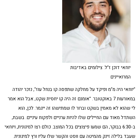
יוחאי דוכן ז"ל. צילומים באדיבות
המרואיינים
"יוחאי היה מ"מ ופיקד על מחלקה שתפסה קו בנחל עוז", נזכר יהודה
במאורעות 7 באוקטובר. "אומנם זה היה קו יחסית שקט, אבל הוא אמר
לי שהוא לא מאמין בשקט וברור לו שמתישהו זה ייגמר. לכן, הוא
השתדל מאוד עם החיילים שלו להיות ערניים ולפקוח עיניים. בשבת,
ב-6:30 בבוקר, הם שמעו פיצוצים בכל המוצב. כולם רצו למיגונית, ויוחאי
שעבד בלילה זינק מהמיטה עם ווסט והקשר שלו עליו ורץ למיגונית.