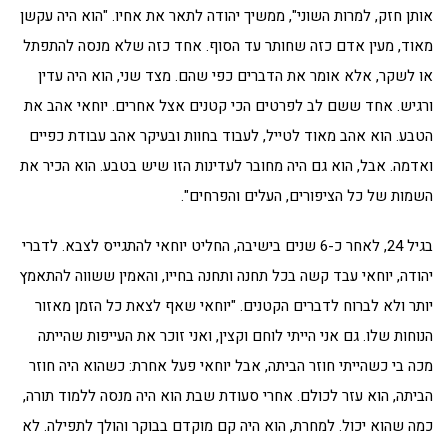
אותן חזק, למרות השוני", ממשיך יהודה לתאר את אחיו. "הוא היה עקשן
מאוד, מעין אדם כזה שחותר עד הסוף. אחד כזה שלא מנסה להתפתל
או לשקר, אלא אומר את הדברים כפי שהם. מצד שני, הוא היה עדין
ורגיש. אחד ששם לב לפרטים הכי קטנים אצל אחרים. יוחאי אהב את
הטבע. הוא אהב מאוד לטייל, לעבוד בחוות ובעיקר אהב עבודת כפיים
ואדמה. אבל, הוא גם היה מחובר לעדינות הזו שיש בטבע. הוא הכיר את
השמות של כל הציפורים, העלים והפרחים".
בגיל 24, לאחר כ-6 שנים בישיבה, החליט יוחאי להתגייס לצבא. לדברי
יהודה, יוחאי עבד קשה בכל תחנה ותחנה בחייו, והאמין ששווה להתאמץ
יותר ולא לברוח לדברים הקטנים. "יוחאי שאף לצאת כל הזמן מאזור
הנוחות שלו. גם אני הייתי לוחם וקצין, ואני זוכר את העייפות שהייתה
מכה בי כשהייתי חוזר הביתה, אבל יוחאי פעל אחרת: כשהוא היה חוזר
הביתה, הוא עזר לכולם. אחרי סעודת שבת הוא היה מנסה ללמוד תורה,
כמה שהוא יכול. למחרת, הוא היה קם מוקדם בבוקר והולך לתפילה. לא