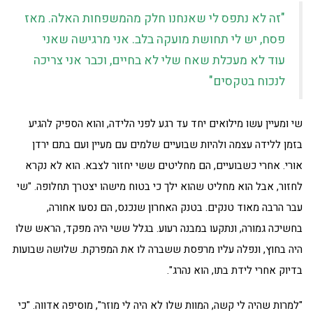
"זה לא נתפס לי שאנחנו חלק מהמשפחות האלה. מאז
פסח, יש לי תחושת מועקה בלב. אני מרגישה שאני
עוד לא מעכלת שאח שלי לא בחיים, וכבר אני צריכה
לנכוח בטקסים"
שי ומעיין עשו מילואים יחד עד רגע לפני הלידה, והוא הספיק להגיע
בזמן ללידה עצמה ולהיות שבועיים שלמים עם מעיין ועם בתם ירדן
אורי. אחרי כשבועיים, הם מחליטים ששי יחזור לצבא. הוא לא נקרא
לחזור, אבל הוא מחליט שהוא ילך כי בטוח מישהו יצטרך תחלופה. "שי
עבר הרבה מאוד טנקים. בטנק האחרון שנכנס, הם נסעו אחורה,
בחשיכה גמורה, ונתקעו במבנה רעוע. בגלל ששי היה מפקד, הראש שלו
היה בחוץ, ונפלה עליו מרפסת ששברה לו את המפרקת. שלושה שבועות
בדיוק אחרי לידת בתו, הוא נהרג".
"למרות שהיה לי קשה, המוות שלו לא היה לי מוזר", מוסיפה אדווה. "כי