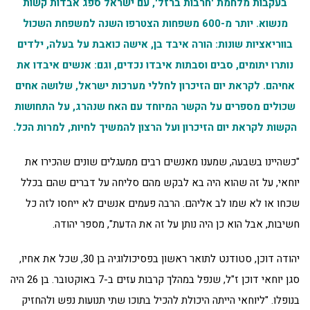
בעקבות מלחמת 'חרבות ברזל', עם ישראל ספג אבדות קשות
מנשוא. יותר מ-600 משפחות הצטרפו השנה למשפחת השכול
בווריאציות שונות: הורה איבד בן, אישה כואבת על בעלה, ילדים
נותרו יתומים, סבים וסבתות איבדו נכדים, וגם: אנשים איבדו את
אחיהם. לקראת יום הזיכרון לחללי מערכות ישראל, שלושה אחים
שכולים מספרים על הקשר המיוחד עם האח שנהרג, על התחושות
הקשות לקראת יום הזיכרון ועל הרצון להמשיך לחיות, למרות הכל.
"כשהיינו בשבעה, שמענו מאנשים רבים ממעגלים שונים שהכירו את
יוחאי, על זה שהוא היה בא לבקש מהם סליחה על דברים שהם בכלל
שכחו או לא שמו לב אליהם. הרבה פעמים אנשים לא ייחסו לזה כל
חשיבות, אבל הוא כן היה נותן על זה את הדעת", מספר יהודה.
יהודה דוכן, סטודנט לתואר ראשון בפסיכולוגיה בן 30, שכל את אחיו,
סגן יוחאי דוכן ז"ל, שנפל במהלך קרבות עזים ב-7 באוקטובר. בן 26 היה
בנופלו. "ליוחאי הייתה היכולת להכיל בתוכו שתי תנועות נפש ולהחזיק