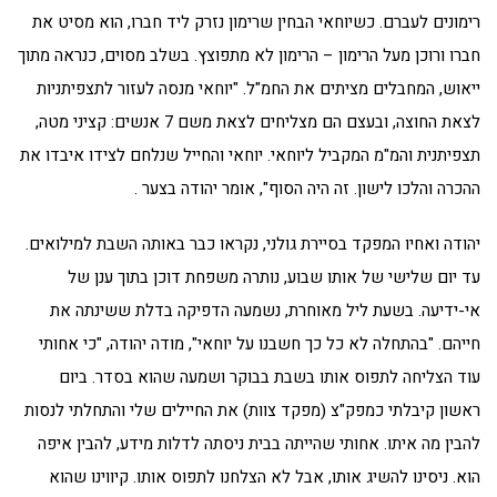
רימונים לעברם. כשיוחאי הבחין שרימון נזרק ליד חברו, הוא מסיט את
חברו ורוכן מעל הרימון – הרימון לא מתפוצץ. בשלב מסוים, כנראה מתוך
ייאוש, המחבלים מציתים את החמ"ל. "יוחאי מנסה לעזור לתצפיתניות
לצאת החוצה, ובעצם הם מצליחים לצאת משם 7 אנשים: קציני מטה,
תצפיתנית והמ"מ המקביל ליוחאי. יוחאי והחייל שנלחם לצידו איבדו את
ההכרה והלכו לישון. זה היה הסוף", אומר יהודה בצער .
יהודה ואחיו המפקד בסיירת גולני, נקראו כבר באותה השבת למילואים.
עד יום שלישי של אותו שבוע, נותרה משפחת דוכן בתוך ענן של
אי-ידיעה. בשעת ליל מאוחרת, נשמעה הדפיקה בדלת ששינתה את
חייהם. "בהתחלה לא כל כך חשבנו על יוחאי", מודה יהודה, "כי אחותי
עוד הצליחה לתפוס אותו בשבת בבוקר ושמעה שהוא בסדר. ביום
ראשון קיבלתי כמפק"צ (מפקד צוות) את החיילים שלי והתחלתי לנסות
להבין מה איתו. אחותי שהייתה בבית ניסתה לדלות מידע, להבין איפה
הוא. ניסינו להשיג אותו, אבל לא הצלחנו לתפוס אותו. קיווינו שהוא