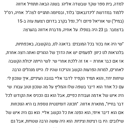
למדה, בית ספר שקד שבשדה אליהו. בשנה הבאה תתחיל אדווה
ללמוד במדרשת 'לינדנבאום' בלוד, ובסיומה תתגייס לצה"ל. אחיה, רס"ל
(במיל') שי אוריאל פיזם ז"ל, נפל בקרב בדרום רצועת עזה ב-15
בדצמבר. בן 23 היה בנופלו. על אחיה, מדברת אדווה בהערצה:
"שי היה אח בכור בכל המובנים: בדאגה לנו, בהקשבה, באכפתיות,
בלהראות לנו כיוון. לפעמים יש את הדרך של ההורים ואתה רוצה אחרת,
אז אם כבר אחרת – אז זה ללכת אחרי שי. לשי הייתה יכולת הקשבה
לאחרים, למרות הפרעות הקשב והריכוז שהיו לו. היינו מנהלים הרבה
שיחות יחד, והוא תמיד הקפיד לדבר אליי בגובה העיניים, איך שנכון לי.
עם כל אחד הוא דיבר בשפה שלו והמליץ על מה שנכון וטוב עבורו. שי
היה איש של אדמה ועבודת כפיים, אבל הוא גם הכניס את הקודש לכל
דבר בחייו", מתארת אדווה. "תכונה דומיננטית נוספת בו היא הנוכחות.
אם הוא דיבר איתי, הוא הפנה את כל הקשב אליי. הוא גם היה איש של
שילובים: היו בו רצינות וציניות. הוא היה עושה הרבה שטויות, אבל גם