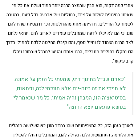
אחרי כמה דקות, הוא הבין שהמצב הרבה יותר חמור ושלח את כל מי
שאיתו במיגונית לעלות על ציוד, בחוליות של ארבעה בכל פעם, במטרה
לשמור על החיילים. זו הייתה אחת מההחלטות הכי דרמטיות שהיו להם
שם, כי הם לא יכלו לדעת שמחבלים עומדים לארוב להם. יוחאי נלחם
לצד המ"מ הצמוד לו וחייל נוסף, והם קיבלו החלטה ללכת לחמ"ל. בדרך
הם נתקלו בחוליית מחבלים, הרגו אותם והגיעו לחמ"ל שבתוכו ניהלו
קרב עיקש".
"כאדם שגדל בחינוך דתי, שמעתי כל הזמן על אמונה.
לא חייתי את זה ביום-יום אלא חונכתי לזה, ופתאום,
בסיטואציה הזו, המבחן נהיה אמיתי. כל מה שנאמר לי
בנושא פתאום יוצא החוצה"
לאורך הזמן הזה, כל התצפיתניות שהו בחדר מוגן כשהשלושה מנהלים
את הלחימה. התחמושת הלכה ואזלה להם, והמחבלים החלו להשליך