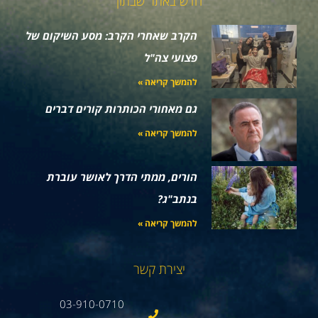
חדש באתר שבתון
הקרב שאחרי הקרב: מסע השיקום של
פצועי צה"ל
להמשך קריאה »
גם מאחורי הכותרות קורים דברים
להמשך קריאה »
הורים, ממתי הדרך לאושר עוברת
בנתב"ג?
להמשך קריאה »
יצירת קשר
03-910-0710