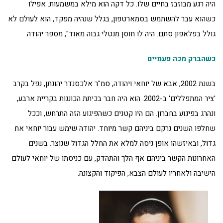
היה רגע מבוזבז בחיים שלו. כל דקה הוא מילא במשמעות. אפילו
כשהוא עבר להשתמש בסמארטפון, בגלל שנהיה מפקד, הוא לעולם לא
גולל בפלאפון סתם. היה לו חוסן מנטלי גבוה מאוד", מספר יהודה.
כשהברק מכה פעמיים
בשנת 2002, אבא של יוחאי ויהודה, סמ"ר אלכסנדר יהונתן, נפל בקרב
'ציר המתפללים' ב-2002. הוא היה חבר בכיתת הכוננות בקריית ארבע,
ונהרג בפיגוע בחברון. הם היו קטנים כשהפיגוע הזה התרחש, וככל
שחלפו השנים נרקם ביניהם קשר מיוחד. יהודה שימש עבור יוחאי אח
גדול, ובאיזשהו אופן ניסה למלא את החלל הגדול שנוצר. בשנים
האחרונות הקשר ביניהם אף הלך והתהדק, עם כניסתו של יוחאי לעולם
הישיבה ולאחריו לעולם הצבא, הפיקוד והקצונה.