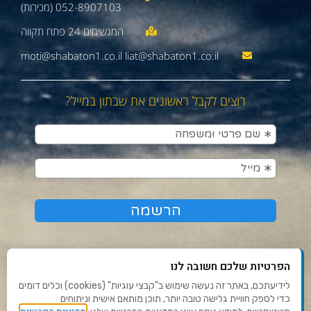
052-8907103 (מכירות)
moti@shabaton1.co.il liat@shabaton1.co.il
רוצים לקבל ראשונים את שבתון במייל?
הפרטיות שלכם חשובה לנו
לידיעתכם, באתר זה נעשה שימוש ב"קבצי עוגיות" (cookies) וכלים דומים
כדי לספק חוויית גלישה טובה יותר, תוכן מותאם אישית וניתוחים
תנאי שימוש ומדיניות פרטיות