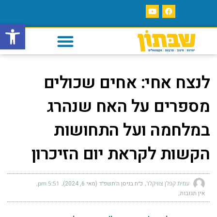
פתח סרגל
לנצח אחי: אחים שכולים
מספרים על האח שנהרג
במלחמה ועל התחושות
הקשות לקראת יום הזיכרון
עמית קפלן צוויקלר
כ״ח בניסן ה׳תשפ״ד (מאי 6, 2024)
5:51 pm
אין תגובות