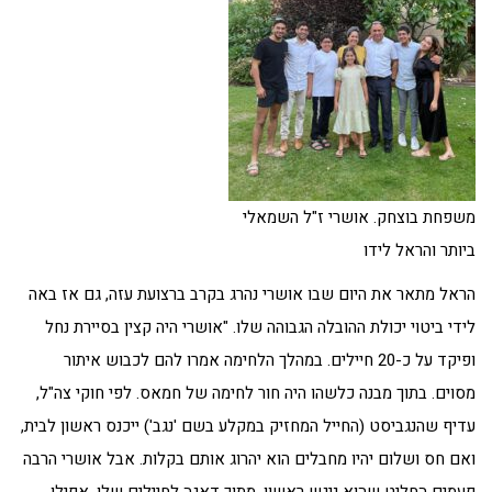
משפחת בוצחק. אושרי ז"ל השמאלי
ביותר והראל לידו
הראל מתאר את היום שבו אושרי נהרג בקרב ברצועת עזה, גם אז באה
לידי ביטוי יכולת ההובלה הגבוהה שלו. "אושרי היה קצין בסיירת נחל
ופיקד על כ-20 חיילים. במהלך הלחימה אמרו להם לכבוש איתור
מסוים. בתוך מבנה כלשהו היה חור לחימה של חמאס. לפי חוקי צה"ל,
עדיף שהנגביסט (החייל המחזיק במקלע בשם 'נגב') ייכנס ראשון לבית,
ואם חס ושלום יהיו מחבלים הוא יהרוג אותם בקלות. אבל אושרי הרבה
פעמים החליט שהוא ניגש ראשון, מתוך דאגה לחיילים שלו. אפילו