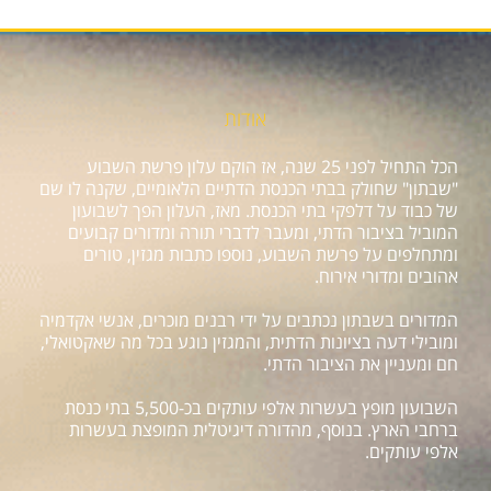
אודות
הכל התחיל לפני 25 שנה, אז הוקם עלון פרשת השבוע
"שבתון" שחולק בבתי הכנסת הדתיים הלאומיים, שקנה לו שם
של כבוד על דלפקי בתי הכנסת. מאז, העלון הפך לשבועון
המוביל בציבור הדתי, ומעבר לדברי תורה ומדורים קבועים
ומתחלפים על פרשת השבוע, נוספו כתבות מגזין, טורים
אהובים ומדורי אירוח.
המדורים בשבתון נכתבים על ידי רבנים מוכרים, אנשי אקדמיה
ומובילי דעה בציונות הדתית, והמגזין נוגע בכל מה שאקטואלי,
חם ומעניין את הציבור הדתי.
השבועון מופץ בעשרות אלפי עותקים בכ-5,500 בתי כנסת
ברחבי הארץ. בנוסף, מהדורה דיגיטלית המופצת בעשרות
אלפי עותקים.