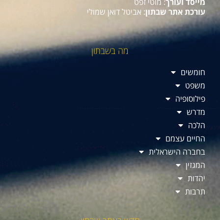
מייסד ועורך
: מוטי זפט
עורכת אתר שבתון
: אביטל דואן שמולי
מה בשבתון
חומשים
משפט
פילוסופיה
מדרש
הלכה
החיים עצמם
בחברה הישראלית
המגזין
יהדות
תרבות