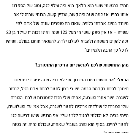
תמיד הרגשתי ששי הוא מלאך. הוא היה עילוי כזה, וסוג של הספדנו
אותו בחייו. אז כמה שזה היה קשה, ועדיין קשה, הבנתי שהיה לי אח
מיוחד במינו. אמרתי בלוויה, שאם היו סופרים שנים של אדם לפי
עשייה – אז אין ספק ששי חי מעל 123 שנה. ואיזו זכות זו שילד בן 23
זכה להקים משפחה ולהביא לעולם ילדה, להשאיר חותם בעולם, ושיהיו
לו כל כך הרבה תלמידים".
מהן התחושות שלכם לקראת יום הזיכרון המתקרב?
הראל:
"אני חושש מיום הזיכרון. אני לא רוצה שזה יגיע, כי פתאום
נצטרך להיות בקדמת הבמה. יש בי רצון לחזור להיות אדם רגיל, לחזור
לשגרה. ישר אחרי השבעה, אחים שלי חזרו למסגרות שלהם. ההורים
שלי הסבירו לי שילדים צריכים לחזור לשגרה, אבל אני, עד השלושים,
הייתי בבית. לא יכולתי לחזור ללו"ז שלי. אני מרגיש שיש דרישה כזו
לחזור לחיים. בסוף הוא נהרג בשביל שאחיה, שכולנו נחיה. זה בטוח