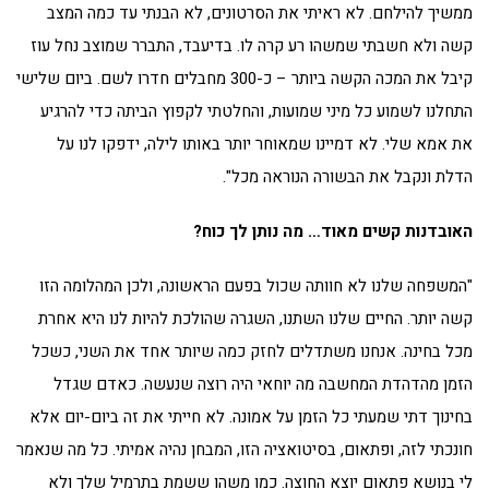
ממשיך להילחם. לא ראיתי את הסרטונים, לא הבנתי עד כמה המצב
קשה ולא חשבתי שמשהו רע קרה לו. בדיעבד, התברר שמוצב נחל עוז
קיבל את המכה הקשה ביותר – כ-300 מחבלים חדרו לשם. ביום שלישי
התחלנו לשמוע כל מיני שמועות, והחלטתי לקפוץ הביתה כדי להרגיע
את אמא שלי. לא דמיינו שמאוחר יותר באותו לילה, ידפקו לנו על
הדלת ונקבל את הבשורה הנוראה מכל".
האובדנות קשים מאוד… מה נותן לך כוח?
"המשפחה שלנו לא חוותה שכול בפעם הראשונה, ולכן המהלומה הזו
קשה יותר. החיים שלנו השתנו, השגרה שהולכת להיות לנו היא אחרת
מכל בחינה. אנחנו משתדלים לחזק כמה שיותר אחד את השני, כשכל
הזמן מהדהדת המחשבה מה יוחאי היה רוצה שנעשה. כאדם שגדל
בחינוך דתי שמעתי כל הזמן על אמונה. לא חייתי את זה ביום-יום אלא
חונכתי לזה, ופתאום, בסיטואציה הזו, המבחן נהיה אמיתי. כל מה שנאמר
לי בנושא פתאום יוצא החוצה. כמו משהו ששמת בתרמיל שלך ולא