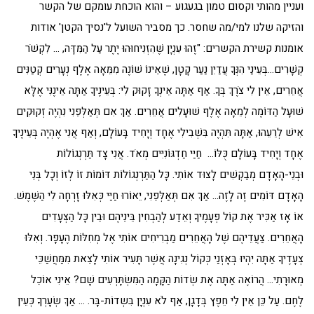
ועניין מהותי וקסום טמון בגעגוע – והוא הוכחת עומקם של הקשר
והזיקה שלנו למי/מה שחסר. כך מסביר השועל ל'נסיך הקטן' אודות
אומנות קשירת הקשרים: "זֶהוּ עִנְיָן שֶׁהִזְנִיחוּהוּ יֶתֶר עַל הַמִּדָּה, … לִקְשֹׁר
קְשָׁרִים…בְּעֵינַי הִנְּךָ עֲדַיִן נַעַר קָטָן, שֶׁאֵינוֹ שׁוֹנֶה מִמֵּאָה אֶלֶף נְעָרִים קְטַנִּים
אֲחֵרִים, אֵין לִי צֹרֶךְ בְּךָ. אַף אַתָּה אֵינְךָ זָקוּק לִי: בְּעֵינֶיךָ אַתָּה אֵינֶנִּי אֶלָּא
שׁוּעָל הַדּוֹמֶה לְמֵאָה אֶלֶף שׁוּעָלִים אֲחֵרִים. אַךְ אִם תְּאַלְּפֵנִי נִהְיֶה זְקוּקִים
אִישׁ לְרֵעֵהוּ, אַתָּה תִּהְיֶה בִּשְׁבִילִי אֶחָד וְיָחִיד בָּעוֹלָם, וְאַף אֲנִי אֶהְיֶה בְּעֵינֶיךָ
אֶחָד וְיָחִיד בָּעוֹלָם כֻּלּוֹ… חַיַּי חַדְגּוֹנִיִּים מְאֹד. אֲנִי צָד תַּרְנְגוֹלוֹת
וּבְנֵי-הָאָדָם מְבַקְשִׁים לָצוּד אוֹתִי. כָּל הַתַּרְנְגוֹלוֹת דּוֹמוֹת זוֹ לְזוֹ וְכָל בְּנֵי
הָאָדָם דּוֹמִים זֶה לָזֶה… אַךְ אִם תְּאַלְּפֵנִי, יֵאוֹרוּ חַיַּי כְּאִלּוּ זָרְחָה לִי הַשֶּׁמֶשׁ.
אוֹ אָז אַכִּיר אֶת קוֹל פְּעָמֶיךָ וְאֵדַע לְהַבְחִין בֵּינֵיהֶם וּבֵין כָּל הַצְּעָדִים
הָאֲחֵרִים. צַעֲדֵיהֶם שֶׁל הָאֲחֵרִים מַבְרִיחִים אוֹתִי אֶל מְחִלּוֹת הֶעָפָר. וְאִלּוּ
צְעָדֶיךָ אַתָּה יִהְיוּ בְּאָזְנַי כְּקוֹל נְגִינָה אֲשֶׁר תָּעִיר אוֹתִי לָצֵאת מִמַּחֲשַׁכֵּי
מְאוּרָתִי… הֲרוֹאֶה אַתָּה אֶת שְׂדוֹת הַקָּמָה הַמִּשְׂתָּרְעִים שָׁם? אֵינִי אוֹכֵל
לֶחֶם. עַל כֵּן אֵין לִי חֵפֶץ בְּדָגָן, אַף לֹא עִנְיָן בִּשְדוֹת-בָּר. … אַךְ שְׂעָרְךָ כְּעֵין