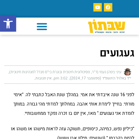
פתח סרגל
געגועים
עיני (יפה) נעמי (ד"ר, פסיכולוגית חינוכית ובוגרת בי"ס מנדל למנהיגות חינוכית)
י״ד באלול ה׳תשפ״ד (ספטמבר 17, 2024)
3:02 pm
אין תגובות
לפני 16 שנה איבדתי את אמי. במהלך שנת האבל כתבתי לה. "אימי
מורתי: בחייך לימדת אותי אהבה. במחלתך למדתי מהי גבורה. במותך
לומדת אני געגועים." מאז, אין יום בו זכרה נפקד ממחשבותיי.
"כיליון נפש, כמיהה, כיסופים, תשוקה עזה לראות מישהו או משהו או
להיות בקרבתו." (געגועים: מילון אבן שושן)