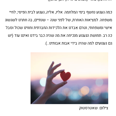
כמה געגוע נחשף בימי המלחמה. אליו, אליה, געגוע לבית הפיסי, לחיי
משפחה. למציאות האחרת, של לפני שנה – שנתיים, בה חתרנו לשגשוג
אישי ומשפחתי, וטרם אִבדנו את הלכידות החברתית וחווינו שכול וסבל
כה רב. תחושת הגעגוע מנכיחה את מה שהיה כבר בידנו ואיננו עוד (יש
גם געגועים למה שהיה בידי אבות אבותינו…).
צילום: שאטרסטוק