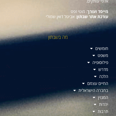
אלפי עותקים.
מייסד ועורך
: מוטי זפט
עורכת אתר שבתון
: אביטל דואן שמולי
מה בשבתון
חומשים
משפט
פילוסופיה
מדרש
הלכה
החיים עצמם
בחברה הישראלית
המגזין
יהדות
תרבות