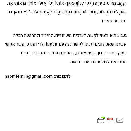
הַזָּהָב. מַה טוֹב יִהְיֶה חֶלְקִי לִכְשֶׁתְּאַלֵּף אוֹתִי! זָכֹר אֶזְכֹּר אוֹתְךָ בִּרְאוֹתִי אֶת
הַשִּבֳּלִים הַזְּהֻבּוֹת, וְרִשְׁרוּשׁ הָרוּחַ בַּקָּמָה יֶעֱרַב לְאָזְנַי מְאֹד…" (אנטואן דה
סנט-אכזופרי)
געגוע הוא ביטוי לקשר, לערכים משותפים, לחיבור ולתחושת הכלה.
אשרנו שאנו זוכים וזכינו לקשר כזה עם זולתנו! ולו ידענו כי קשר אנושי
עמוק וייחודי כרוך, בעת אובדן, במחיר הגעגוע – סבורני כי היינו
מסכימים לשלמו. גם אם בדמעה.
לתגובות:
naomieini1@gmail.com