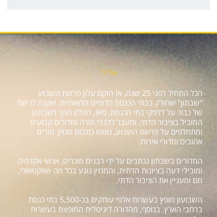
אודות
הכל התחיל לפני 25 שנה, אז הוקם עלון פרשת השבוע
"שבתון" שחולק בבתי הכנסת הדתיים הלאומיים, שקנה לו שם
של כבוד על דלפקי בתי הכנסת. מאז, העלון הפך לשבועון
המוביל בציבור הדתי, ומעבר לדברי תורה ומדורים קבועים
ומתחלפים על פרשת השבוע, נוספו כתבות מגזין, טורים
אהובים ומדורי אירוח.
המדורים בשבתון נכתבים על ידי רבנים מוכרים, אנשי אקדמיה
ומובילי דעה בציונות הדתית, והמגזין נוגע בכל מה שאקטואלי,
חם ומעניין את הציבור הדתי.
השבועון מופץ בעשרות אלפי עותקים בכ-5,500 בתי כנסת
ברחבי הארץ. בנוסף, מהדורה דיגיטלית המופצת בעשרות