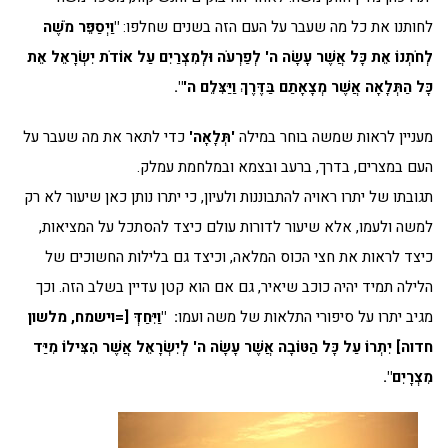
לחותנו את כל מה שעבר על העם הזה בשנים שחלפו:
"וַיְסַפֵּר מֹשֶׁה
לְחֹתְנוֹ אֵת כָּל אֲשֶׁר עָשָׂה ה' לְפַרְעֹה וּלְמִצְרַיִם עַל אוֹדֹת יִשְׂרָאֵל אֵת
כָּל הַתְּלָאָה אֲשֶׁר מְצָאָתַם בַּדֶּרֶךְ וַיַּצִּלֵם ה'".
מעניין לראות שמשה בוחר במילה
'תְּלָאָה'
כדי לתאר את מה שעבר על
העם במצרים, בדרך, ברעב ובצמא ובמלחמת עמלק.
תגובתו של יתרו ראויה להתבוננות ולעיון, כי יתרו נותן כאן שיעור לא רק
למשה ולעמו, אלא שיעור לדורות עולם כיצד להסתכל על המציאות,
כיצד לראות את חצי הכוס המלאה, וכיצד גם בלילות החשוכים של
הלילה תמיד יהיה כוכב שיאיר, גם אם הוא קטן עדיין בשלב הזה. וכך
מגיב יתרו על סיפורי התלאות של משה ועמו
:
"וַיִּחַדְּ [=וישמח, מלשון
חדוה] יִתְרוֹ עַל כָּל הַטּוֹבָה אֲשֶׁר עָשָׂה ה' לְיִשְׂרָאֵל אֲשֶׁר הִצִּילוֹ מִיַּד
מִצְרָיִם".