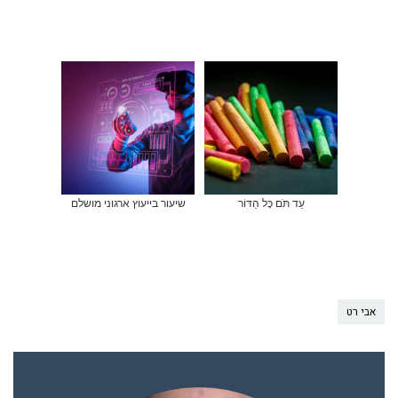
עַד תֹּם כָּל הַדּוֹר
שיעור בייעוץ ארגוני מושלם
אבי רט