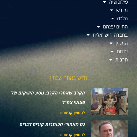
פילוסופיה
מדרש
הלכה
החיים עצמם
בחברה הישראלית
המגזין
יהדות
תרבות
חדש באתר שבתון
הקרב שאחרי הקרב: מסע השיקום של
פצועי צה"ל
להמשך קריאה »
גם מאחורי הכותרות קורים דברים
להמשך קריאה »