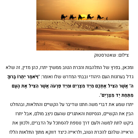
צילום: שאטרסטוק
ומכאן, בפרץ של התלהבות והכרת הטוב ממשיך יתרו, כהן מדין, זה שלא
גדל בערוגות העם היהודי ובבתי המדרש שלו ואומר
: "וַיֹּאמֶר יִתְרוֹ בָּרוּךְ
ה' אֲשֶׁר הִצִּיל אֶתְכֶם מִיַּד מִצְרַיִם וּמִיַּד פַּרְעֹה אֲשֶׁר הִצִּיל אֶת הָעָם
מִתַּחַת יַד מִצְרָיִם".
יתרו שמע את דברי משה חתנו שדיבר על הקשיים והתלאות, ובהחלט
הבין את הקשיים, הנסיונות והאתגרים שהעם ניצב מולם, אבל יתרו
ביקש לתת למשה ולעם דרך נוספת להסתכל על הדברים, ולכוון את
הראייה שלהם להכרת הטוב, ולראייה כיצד דווקא מתוך התלאות הללו