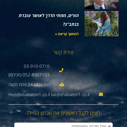
הורים, ממתי הדרך לאושר עוברת
בנתב"ג?
להמשך קריאה »
יצירת קשר
03-910-0710
052-8907103 (מכירות)
moti@shabaton1.co.il liat@shabaton1.co.il
רוצים לקבל ראשונים את שבתון במייל?