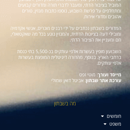
המוביל בציבור הדתי, ומעבר לדברי תורה ומדורים קבועים
ומתחלפים על פרשת השבוע, נוספו כתבות מגזין, טורים
אהובים ומדורי אירוח.
המדורים בשבתון נכתבים על ידי רבנים מוכרים, אנשי אקדמיה
ומובילי דעה בציונות הדתית, והמגזין נוגע בכל מה שאקטואלי,
חם ומעניין את הציבור הדתי.
השבועון מופץ בעשרות אלפי עותקים בכ-5,500 בתי כנסת
ברחבי הארץ. בנוסף, מהדורה דיגיטלית המופצת בעשרות
אלפי עותקים.
מייסד ועורך
: מוטי זפט
עורכת אתר שבתון
: אביטל דואן שמולי
מה בשבתון
חומשים
משפט