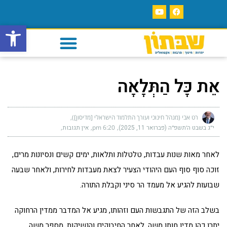
פתח סרגל
אֵת כָּל הַתְּלָאָה
רט אבי (מנהל חינוכי ועורך התלמוד הישראלי [מדיסון])
י״ג בשבט ה׳תשפ״ה (פברואר 11, 2025)
6:20 pm
אין תגובות
לאחר מאות שנות עבדות, טלטלות ותלאות, ימים קשים ונסיונות מרים,
זוכה סוף סוף העם היהודי הצעיר לצאת מעבדות לחירות, ולאחר שבעה
שבועות להגיע אל מעמד הר סיני וקבלת התורה.
בשלב הזה של התגבשות העם וזהותו, מגיע אל המדבר ממדין הרחוקה
יתרו כהן מדין חותן משה. לאחר החיבוקים והנשיקות, מספר משה