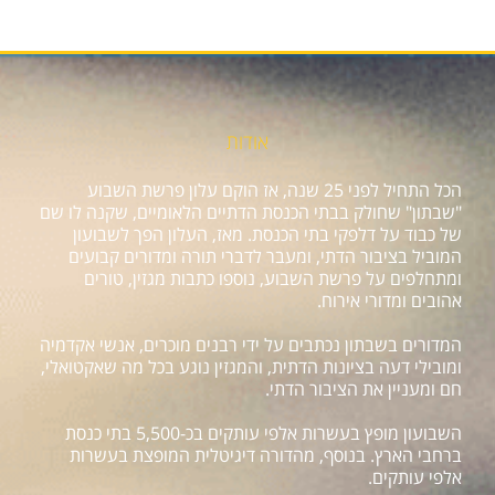
אודות
הכל התחיל לפני 25 שנה, אז הוקם עלון פרשת השבוע
"שבתון" שחולק בבתי הכנסת הדתיים הלאומיים, שקנה לו שם
של כבוד על דלפקי בתי הכנסת. מאז, העלון הפך לשבועון
המוביל בציבור הדתי, ומעבר לדברי תורה ומדורים קבועים
ומתחלפים על פרשת השבוע, נוספו כתבות מגזין, טורים
אהובים ומדורי אירוח.
המדורים בשבתון נכתבים על ידי רבנים מוכרים, אנשי אקדמיה
ומובילי דעה בציונות הדתית, והמגזין נוגע בכל מה שאקטואלי,
חם ומעניין את הציבור הדתי.
השבועון מופץ בעשרות אלפי עותקים בכ-5,500 בתי כנסת
ברחבי הארץ. בנוסף, מהדורה דיגיטלית המופצת בעשרות
אלפי עותקים.