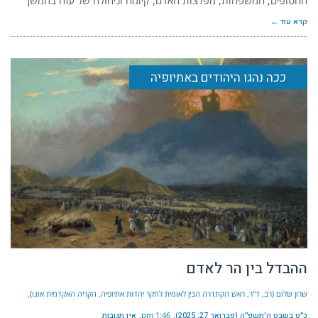
החטופים, המשפחות, מפלצות האדם, קיומה וניהולה של עזה בהמשך
קרא עוד ←
ככה נהגו היהודים באתיופיה
ההבדל בין הר לאדם
שרון שלום (רב, ד"ר, ראש הקתדרה הבין לאומית לחקר יהדות אתיופיה, הקריה האקדמית אונו)
כ״ט בשבט ה׳תשפ״ה (פברואר 27, 2025)
1:46 pm
אין תגובות