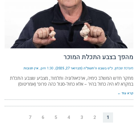
מהפך בצבע התכלת המוכר
מערכת שבתון
כ״ט בשבט ה׳תשפ״ה (פברואר 27, 2025)
1:30 pm
אין תגובות
מחקר חדש המשלב כימיה, ארכיאולוגיה ותלמוד, מצביע שצבע התכלת
במקרא לא היה כחול בהיר – אלא כחול-סגול כהה פרופ' (אמריטוס)
קרא עוד ←
7
6
5
4
3
2
1