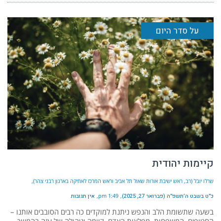
על סדר היום
קיימות יהודית
שרלו יובל (רב, ראש ישיבת אורות שאול תל אביב וראש המרכז לאתיקה בארגון רבני צהר)
כ״ט בשבט ה׳תשפ״ה (פברואר 27, 2025)
1:49 pm
אין תגובות
בשעה שתשומת הלב והנפש ניתנת למוקדים כה רבים הסובבים אותנו –