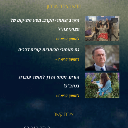
חדש באתר שבתון
הקרב שאחרי הקרב: מסע השיקום של
פצועי צה"ל
להמשך קריאה »
גם מאחורי הכותרות קורים דברים
להמשך קריאה »
הורים, ממתי הדרך לאושר עוברת
בנתב"ג?
להמשך קריאה »
יצירת קשר
03-910-0710