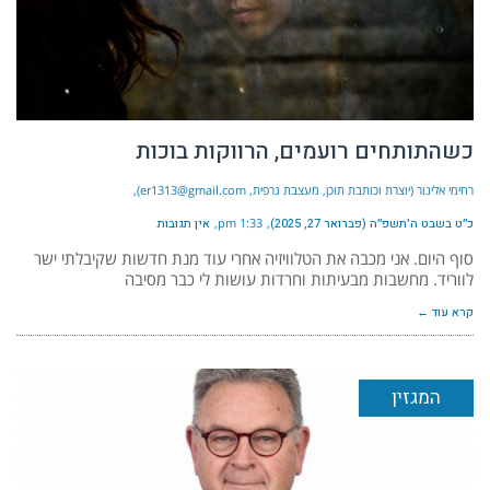
כשהתותחים רועמים, הרווקות בוכות
רחימי אלינור (יוצרת וכותבת תוכן, מעצבת גרפית, er1313@gmail.com)
כ״ט בשבט ה׳תשפ״ה (פברואר 27, 2025)
1:33 pm
אין תגובות
סוף היום. אני מכבה את הטלוויזיה אחרי עוד מנת חדשות שקיבלתי ישר
לווריד. מחשבות מבעיתות וחרדות עושות לי כבר מסיבה
קרא עוד ←
המגזין