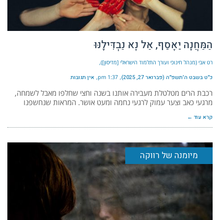
הַמַּחֲנֶה יֵאָסֵף, אַל נָא נַבְדִּילֶנּוּ
רט אבי (מנהל חינוכי ועורך התלמוד הישראלי [מדיסון])
כ״ט בשבט ה׳תשפ״ה (פברואר 27, 2025)
1:37 pm
אין תגובות
רכבת הרים מטלטלת מעבירה אותנו בשנה וחצי שחלפו מאבל לשמחה,
מרגעי כאב וצער עמוק לרגעי נחמה ומעט אושר. המראות שנחשפנו
קרא עוד ←
מיומנה של רווקה