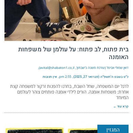
בית פתוח, לב פתוח: על עולמן של משפחות
האומנה
דואן שמולי אביטל (עורכת משנה ב'שבתון', avital@shabaton1.co,il)
כ״ט בשבט ה׳תשפ״ה (פברואר 27, 2025)
2:55 pm
אין תגובות
לרגל יום המשפחה, שחל השבת, בחרנו להפנות זרקור למשפחה קצת
אחרת: משפחות אומנה. הורים לילדי אומנה פותחים צוהר לעולמם
המיוחד
קרא עוד ←
המגזין