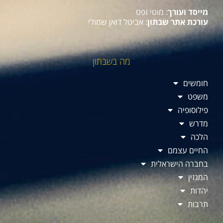
מייסד ועורך
: מוטי זפט
עורכת אתר שבתון
: אביטל דואן שמולי
מה בשבתון
חומשים
משפט
פילוסופיה
מדרש
הלכה
החיים עצמם
בחברה הישראלית
המגזין
יהדות
תרבות