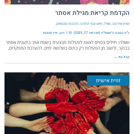
הקדמת קריאת מגילת אסתר
שורץ אודי (רב, סא"ל, ראש ענף ההלכה, הרבנות הצבאית)
כ״ט בשבט ה׳תשפ״ה (פברואר 27, 2025)
1:39 pm
אין תגובות
שאלה: חיילים צפויים לצאת לפעילות מבצעית בשטח אויב בתענית אסתר
בבוקר, ולשוב מן הפעילות רק בתום כשלושה ימים. להערכת המפקדים,
קרא עוד ←
זווית אישית