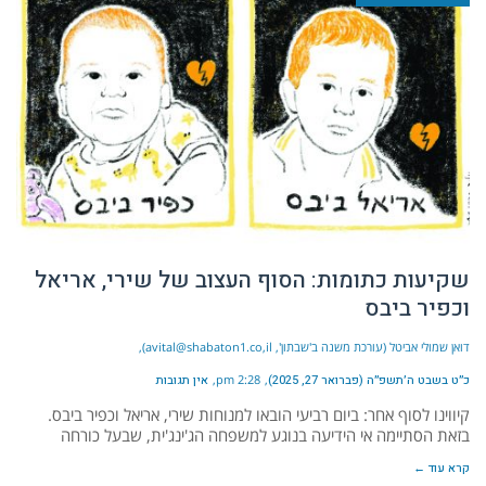
שקיעות כתומות: הסוף העצוב של שירי, אריאל
וכפיר ביבס
דואן שמולי אביטל (עורכת משנה ב'שבתון', avital@shabaton1.co,il)
כ״ט בשבט ה׳תשפ״ה (פברואר 27, 2025)
2:28 pm
אין תגובות
קיווינו לסוף אחר: ביום רביעי הובאו למנוחות שירי, אריאל וכפיר ביבס.
בזאת הסתיימה אי הידיעה בנוגע למשפחה הג'ינג'ית, שבעל כורחה
קרא עוד ←