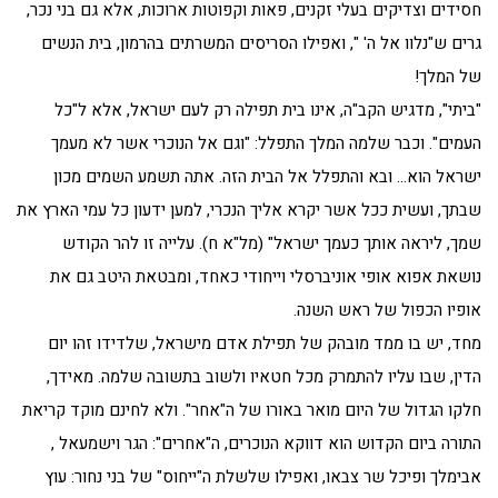
חסידים וצדיקים בעלי זקנים, פאות וקפוטות ארוכות, אלא גם בני נכר,
גרים ש"נלוו אל ה' ", ואפילו הסריסים המשרתים בהרמון, בית הנשים
של המלך!
"ביתי", מדגיש הקב"ה, אינו בית תפילה רק לעם ישראל, אלא ל"כל
העמים". וכבר שלמה המלך התפלל: "וגם אל הנוכרי אשר לא מעמך
ישראל הוא… ובא והתפלל אל הבית הזה. אתה תשמע השמים מכון
שבתך, ועשית ככל אשר יקרא אליך הנכרי, למען ידעון כל עמי הארץ את
שמך, ליראה אותך כעמך ישראל" (מל"א ח). עלייה זו להר הקודש
נושאת אפוא אופי אוניברסלי וייחודי כאחד, ומבטאת היטב גם את
אופיו הכפול של ראש השנה.
מחד, יש בו ממד מובהק של תפילת אדם מישראל, שלדידו זהו יום
הדין, שבו עליו להתמרק מכל חטאיו ולשוב בתשובה שלמה. מאידך,
חלקו הגדול של היום מואר באורו של ה"אחר". ולא לחינם מוקד קריאת
התורה ביום הקדוש הוא דווקא הנוכרים, ה"אחרים": הגר וישמעאל ,
אבימלך ופיכל שר צבאו, ואפילו שלשלת ה"ייחוס" של בני נחור: עוץ