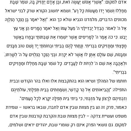
אדם למקום: "אַשְׁרֵי אֱנוֹשׁ יַעֲשֶׂה זֹּאת, וּבֶן אָדָם יַחֲזִיק בָּה,ּ שֹׁמֵר שַׁבָּת
מֵחַלְּלוֹ וְשֹׁמֵר יָדוֹ מֵעֲשׂוֹת כָּל רָע". ושמא יחשוב הקורא שרק לבני ישראל
מכוונים הדברים, מלמדנו הנביא שלא כך הוא: "וְאַל יֹאמַר בֶּן הַנֵּכָר הַנִּלְוָה
אֶל ה' לֵאמֹר: הַבְדֵּל יַבְדִּילַנִי ה' מֵעַל עַמּוֹ וְאַל יֹאמַר הַסָּרִיס הֵן אֲנִי עֵץ
יָבֵשׁ. כִּי כֹה אָמַר ה' לַסָּרִיסִים אֲשֶׁר יִשְׁמְרוּ אֶת שַׁבְּתוֹתַי וּבָחֲרוּ בַּאֲשֶׁר
חָפָצְתִּי וּמַחֲזִיקִים בִּבְרִיתִי. וְנָתַתִּי לָהֶם בְּבֵיתִי וּבְחוֹמֹתַי יָד וָשֵׁם טוֹב מִבָּנִים
וּמִבָּנוֹת, שֵׁם עוֹלָם אֶתֶּן לוֹ אֲשֶׁר לֹא יִכָּרֵת. וּבְנֵי הַנֵּכָר הַנִּלְוִים עַל ה' לְשָׁרְתו,ֹ
וּלְאַהֲבָה אֶת שֵׁם ה' לִהְיוֹת לוֹ לַעֲבָדִים. כָּל שֹׁמֵר שַׁבָּת מֵחַלְּלוֹ וּמַחֲזִיקִים
בִּבְרִיתִי".
חותמו של המהלך ושיאו הוא בהתקבצות אלו ואלו בהר הקודש ובבית
התפילה: "וַהֲבִיאוֹתִים אֶל הַר קָדְשִׁי, וְשִׂמַּחְתִּים בְּבֵית תְּפִלָּתִי, עוֹלֹתֵיהֶם
וְזִבְחֵיהֶם לְרָצוֹן עַל מִזְבְּחִי, כִּי בֵיתִי בֵּית תְּפִלָּה יִקָּרֵא לְכָל הָעַמִּים".
כאמור, פרק זה נע בין מצוות שבין אדם לחברו, שבאו בראשו – שמירת
משפט ועשיית צדקה – לבין מצוות שבת והקרבת קורבנות שבין אדם
למקום. גם נושאי הפרק אינם רק שומרי שבת, יהודים יראים ושלמים,