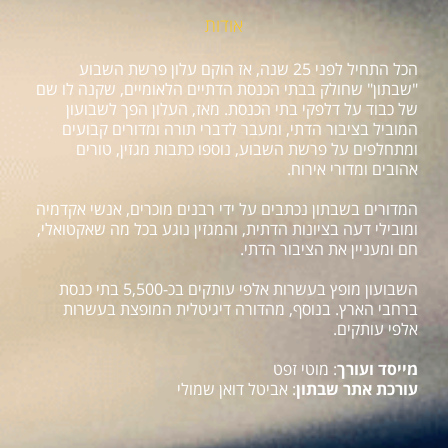
אודות
הכל התחיל לפני 25 שנה, אז הוקם עלון פרשת השבוע
"שבתון" שחולק בבתי הכנסת הדתיים הלאומיים, שקנה לו שם
של כבוד על דלפקי בתי הכנסת. מאז, העלון הפך לשבועון
המוביל בציבור הדתי, ומעבר לדברי תורה ומדורים קבועים
ומתחלפים על פרשת השבוע, נוספו כתבות מגזין, טורים
אהובים ומדורי אירוח.
המדורים בשבתון נכתבים על ידי רבנים מוכרים, אנשי אקדמיה
ומובילי דעה בציונות הדתית, והמגזין נוגע בכל מה שאקטואלי,
חם ומעניין את הציבור הדתי.
השבועון מופץ בעשרות אלפי עותקים בכ-5,500 בתי כנסת
ברחבי הארץ. בנוסף, מהדורה דיגיטלית המופצת בעשרות
אלפי עותקים.
מייסד ועורך
: מוטי זפט
עורכת אתר שבתון
: אביטל דואן שמולי