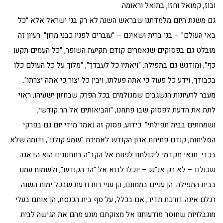
ובוז, קמואל וחזו, בתואל וראומה.
גם משנת היום מלמדתנו שבראש השנה לא רק בני ישראל אלא "כל
באי העולם" – בני ברית ושאינם – "עוברים לפניו כבני מרון". רעיון זה
מובלט גם בפסוקים שנאמרים קודם תקיעת השופר, "כל העמים תקעו
כף", ומודגש גם בתפילה: "ויאתיו כל לעבדך", "מלוך על כל העולם כלו
בכבודך, וידע כל פעול כי אתה פעלתו, ויבין כל יצור כי אתה יצרתו".
מעבר לרעיונות הנשגבים שמגולמים בכל הפרק שבחזון ישעיהו, ראוי
לתת את הדעת לפסוק שבו פתחנו, "והביאותים אל הר קודשי,
ושמחתים בבית תפילתי". כידוע, פסוק זה נאמר מידי יום גם בפרקי
הסליחות, קודם פתיחת ארון הקודש לאמירת "שמע קולנו", ודומה שלא
בכדי. תנאי מקדמי ליכולתנו לפנות אל הקב"ה בתחנונים הוא הדאגה
שכולם – לא רק אנ"ש – יוכלו לבוא אל "הר הקודש", ולשמוח עמנו
בבית התפילה. הן עניים בממונם, הן עניי רוח ודעת שבכל ימות השנה
רגלם אינה דורכת תדיר, אם בכלל, על סף בית הכנסת, הן אותם בעלי
מוגבלויות שחוסר מודעותנו אל מצוקתם מונע מהם את הגישה לבית