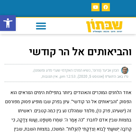
פתח סרגל
והביאותים אל הר קודשי
הכהן אביעד (פרופ', נשיא המרכז האקדמי שערי מדע ומשפט)
ט״ו באב ה׳תש״פ (אוגוסט 5, 2020)
12:53 pm
אין תגובות
אחד הלחנים המוכרים והאהודים ביותר בתפילות הימים הנוראים הוא
הפסוק "והביאותים אל הר קודשי". עיון בפרק שבו מופיע פסוק מפורסם
זה (ישעיהו, פרק נז), מלמד שמהלכו נע בין כמה קטבים. ראשיתו
במצוות שבין אדם לחברו: "כֹּה אָמַר ה': שִׁמְרוּ מִשְׁפָּט, וַעֲשׂוּ צְדָקָה, כִּי
קְרוֹבָה יְשׁוּעָתִי לָבוֹא וְצִדְקָתִי לְהִגָּלוֹת". המשכו, במצוות השבת, שבין