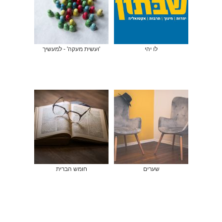
לו יהי
'ועשית מעקה' - למעשיך
שערים
חומש הברית