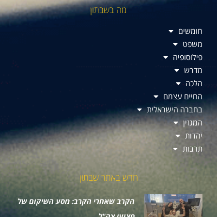
מה בשבתון
חומשים
משפט
פילוסופיה
מדרש
הלכה
החיים עצמם
בחברה הישראלית
המגזין
יהדות
תרבות
חדש באתר שבתון
הקרב שאחרי הקרב: מסע השיקום של
פצועי צה"ל