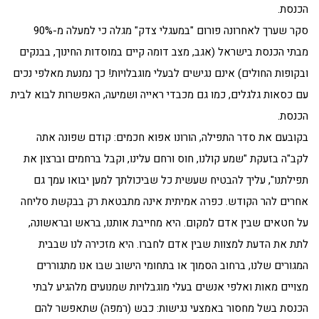
הכנסת.
סקר שערך לאחרונה פורום "במעגלי צדק" מגלה כי למעלה מ-90%
מבתי הכנסת בישראל (אגב, מצב דומה קיים במוסדות החינוך, בבנקים
ובקופות החולים) אינם נגישים לבעלי מוגבלויות! כך נמנעת מאלפי נכים
עם כסאות גלגלים, כמו גם מכבדי ראייה ושמיעה, האפשרות לבוא לבית
הכנסת.
בקובעם את סדר התפילה, הורונו אפוא חכמים: קודם שפונה אתה
לקב"ה בזעקת "שמע קולנו, חוס ורחם עלינו, וקבל ברחמים וברצון את
תפילתנו", עליך להבטיח שעשית כל שביכולתך למען יבואו עמך גם
אחרים להר הקודש. כפרה אמיתית אינה מתבטאת רק בבקשת סליחה
על חטאים שבין אדם למקום. היא מחייבת אותנו, בראש ובראשונה,
לתת את הדעת למצוות שבין אדם לחברו. היא מזכירה לנו שבבית
המגורים שלנו, ברחוב הסמוך או בתחומי הישוב שבו אנו מתגוררים
מצויים מאות ואלפי אנשים בעלי מוגבלויות שמנועים מלהגיע לבתי
הכנסת בשל מחסור באמצעי נגישות: כבש (רמפה) שתאפשר להם