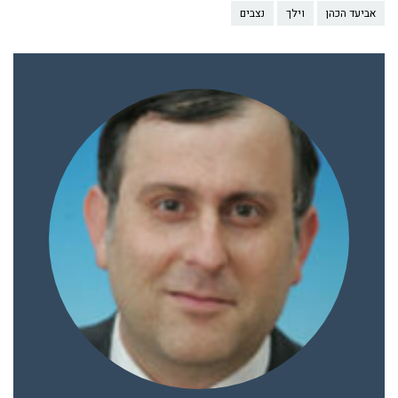
אביעד הכהן
וילך
נצבים