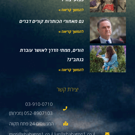
להמשך קריאה »
גם מאחורי הכותרות קורים דברים
להמשך קריאה »
הורים, ממתי הדרך לאושר עוברת
בנתב"ג?
להמשך קריאה »
יצירת קשר
03-910-0710
052-8907103 (מכירות)
moti@shabaton1.co.il liat@shabaton1.co.il