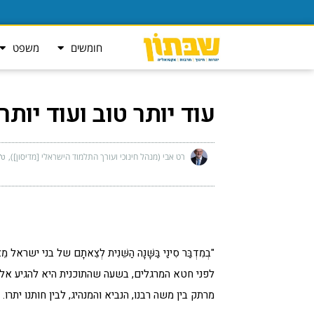
חומשים
משפט
עוד יותר טוב ועוד יותר
רט אבי (מנהל חינוכי ועורך התלמוד הישראלי [מדיסון])
ט״ו
"בְמִדְבַּר סִינַי בַּשָּׁנָה הַשֵּׁנִית לְצֵאתָם של בני ישרא
לפני חטא המרגלים, בשעה שהתוכנית היא להגיע אל 
מרתק בין משה רבנו, הנביא והמנהיג, לבין חותנו יתרו.