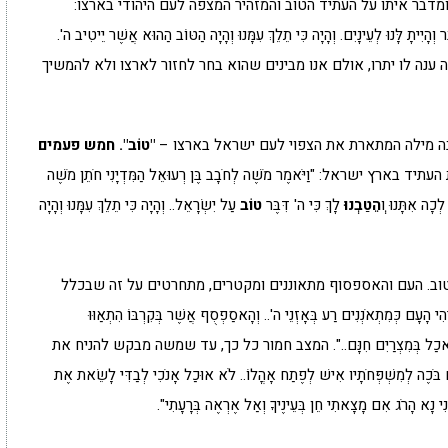
ביתרו ומדבר איתו על העתיד הטוב והמזהיר המצפה לעם היהודי בארצו:
ָר וְהָיִיתָ לָּנוּ לְעֵינָיִם. וְהָיָה כִּי תֵלֵךְ עִמָּנוּ וְהָיָה הַטּוֹב הַהוּא אֲשֶׁר יֵיטִיב ה'.
לנו מה ענה לו יתרו, אולם אנו מבינים שהוא בחר לחזור לארצו ולא להמשיך
בה מילה המתארת את הצפוי לעם ישראל בארצו –
"טוֹב".
חמש פעמים
שראל: "וַיֹּאמֶר מֹשֶׁה לְחֹבָב בֶּן רְעוּאֵל הַמִּדְיָנִי חֹתֵן מֹשֶׁה
ְכָה אִתָּנוּ ו
ְהֵטַבְנוּ
לָךְ כִּי ה' דִּבֶּר
טוֹב
עַל יִשְׂרָאֵל.. וְהָיָה כִּי תֵלֵךְ עִמָּנוּ וְהָיָה
טוב. העם והאספסוף מתאוננים ומקטרים, מתחרטים על זה שבכלל
ְהִי הָעָם כְּמִתְאֹנְנִים רַע בְּאָזְנֵי ה'.. וְהָאסַפְסֻף אֲשֶׁר בְּקִרְבּוֹ הִתְאַוּוּ
ָּגָה אֲשֶׁר נֹאכַל בְּמִצְרַיִם חִנָּם..". המצב חמור כל כך, עד שמשה מבקש להניח את
 בֹּכֶה לְמִשְׁפְּחֹתָיו אִישׁ לְפֶתַח אָהֳלוֹ.. לֹא אוּכַל אָנֹכִי לְבַדִּי לָשֵׂאת אֶת
גֵנִי נָא הָרֹג אִם מָצָאתִי חֵן בְּעֵינֶיךָ וְאַל אֶרְאֶה בְּרָעָתִי".