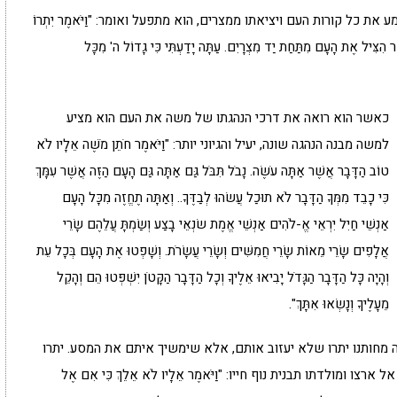
 כל קורות העם ויציאתו ממצרים, הוא מתפעל ואומר: "וַיֹּאמֶר יִתְרוֹ
ֶר הִצִּיל אֶת הָעָם מִתַּחַת יַד מִצְרָיִם. עַתָּה יָדַעְתִּי כִּי גָדוֹל ה' מִכָּל
כאשר הוא רואה את דרכי הנהגתו של משה את העם הוא מציע
למשה מבנה הנהגה שונה, יעיל והגיוני יותר: "וַיֹּאמֶר חֹתֵן מֹשֶׁה אֵלָיו לֹא
טוֹב הַדָּבָר אֲשֶׁר אַתָּה עֹשֶׂה. נָבֹל תִּבֹּל גַּם אַתָּה גַּם הָעָם הַזֶּה אֲשֶׁר עִמָּךְ
כִּי כָבֵד מִמְּךָ הַדָּבָר לֹא תוּכַל עֲשׂהוּ לְבַדֶּךָ.. וְאַתָּה תֶחֱזֶה מִכָּל הָעָם
אַנְשֵׁי חַיִל יִרְאֵי אֱ-לֹהִים אַנְשֵׁי אֱמֶת שׂנְאֵי בָצַע וְשַׂמְתָּ עֲלֵהֶם שָׂרֵי
אֲלָפִים שָׂרֵי מֵאוֹת שָׂרֵי חֲמִשִּׁים וְשָׂרֵי עֲשָׂרֹת. וְשָׁפְטוּ אֶת הָעָם בְּכָל עֵת
וְהָיָה כָּל הַדָּבָר הַגָּדֹל יָבִיאוּ אֵלֶיךָ וְכָל הַדָּבָר הַקָּטֹן יִשְׁפְּטוּ הֵם וְהָקֵל
מֵעָלֶיךָ וְנָשְׂאוּ אִתָּךְ".
חותנו יתרו שלא יעזוב אותם, אלא שימשיך איתם את המסע. יתרו
ומולדתו תבנית נוף חייו: "וַיֹּאמֶר אֵלָיו לֹא אֵלֵךְ כִּי אִם אֶל