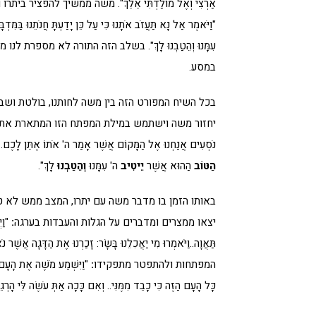
אַרְצִי וְאֶל מוֹלַדְתִּי אֵלֵךְ". משה ממשיך להפציר 
"וַיֹּאמֶר אַל נָא תַּעֲזֹב אֹתָנוּ כִּי עַל כֵּן יָדַעְתָּ חֲנֹתֵנוּ בַּמִּדְבּ
עִמָּנוּ וְהֵטַבְנוּ לָךְ". בשלב הזה התורה לא מספרת 
במסע.
בכל השיח המפורט הזה בין משה לחותנו, בולטת וש
יחזור משה וישתמש במילת המפתח הזו המתארת את העתיד בארץ י
נֹסְעִים אֲנַחְנוּ אֶל הַמָּקוֹם אֲשֶׁר אָמַר ה' אֹתוֹ אֶתֵּן לָכֶם. ל
הַטּוֹב
הַהוּא אֲשֶׁר
יֵיטִיב
ה' עִמָּנוּ
וְהֵטַבְנוּ
לָךְ".
באותו הזמן בו מדבר משה עם יתרו, המצב ממש לא 
יצאו ממצרים ומדברים על הגלות והעבדות בערגה
:
"וַי
תַּאֲוָה..וַיֹּאמְרוּ מִי יַאֲכִלֵנוּ בָּשָׂר: זָכַרְנוּ אֶת הַד
המפתחות ולהתפטר מתפקידו
:
"וַיִּשְׁמַע מֹשֶׁה אֶת הָעָם
כָּל הָעָם הַזֶּה כִּי כָבֵד מִמֶּנִּי.. וְאִם כָּכָה אַתְּ עֹשֶׂה לִּי הָרְ