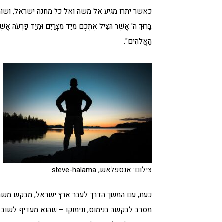
כאשר יתרו מגיע אל משה ואל כל מחנה ישראל, ושומע את
בָּרוּךְ ה' אֲשֶׁר הִצִּיל אֶתְכֶם מִיַּד מִצְרַיִם וּמִיַּד פַּרְעֹה אֲשׁ
הָאֱלֹהִים".
צילום: אנספלאש, steve-halama
כעת, עם המשך הדרך לעבר ארץ ישראל, מבקש משה מ
מסרב לבקשה בנימוס, ונימוקו – שהוא מעדיף לשוב אל ארצו 