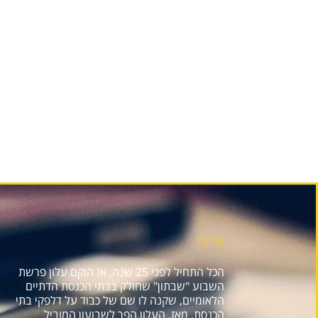
אודות
הכל התחיל לפני 25 שנה, אז הוקם עלון פרשת
השבוע "שבתון" שחולק בבתי הכנסת הדתיים
הלאומיים, שקנה לו שם של כבוד על דלפקי בתי
הכנסת. מאז, העלון הפך לשבועון המוביל