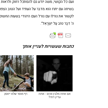
ועם כל הקושי, משה יודע גם להסתכל רחוק ולראות שב"
בשיחה עם יתרו הוא מדבר על העתיד ועל הטוב הצפו
לקשור את גורלו עם גורל העם היהודי בשעות החשוכות
ה' דִּבֶּר טוֹב עַל יִשְׂרָאֵל".
כתבות שעשויות לעניין אותך
אם אתה מלבין פנים - אתה
רף מוסר שלא ייאמן
עדיין דתי?