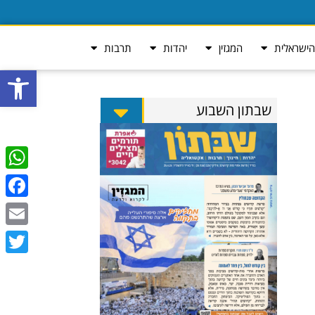
ישראלית
המגזין
יהדות
תרבות
פתח סרגל
שבתון השבוע
tsApp
ebook
Email
Twitter