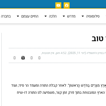
פילוסופיה
מדרש
הלכה
החיים עצמם
בחברה ה
 טוב
 בסיון ה׳תשפ״ה (יוני 11, 2025)
4:52 pm
אין תגובות
ל מֵאֶרֶץ מִצְרַיִם בַּחֹדֶשׁ הָרִאשׁוֹן". לאחר קבלת התורה ומעמד הר סיני, ועוד
הארץ המובטחת בתוך פרק זמן קצר, משמיעה לנו התורה דו-שיח