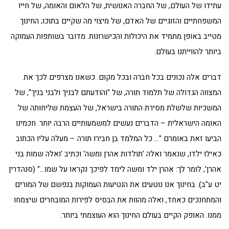
עתידו של העולם, של החברה האנושית, של הלאום והאומה, של חייו
המשפחתיים והזוגיים של האדם, של מיצוי מה שקיים בתוכו; החינוך
מטייב באופן מתמיד את היכולות והכישרונות. מדובר בשותפות העמוקה
ביותר להווייתנו בעולם.
דברים אלה נכונים בכל חברה ובכל מקום. כשאנו מצרפים לכך את
המצווה הגדולה של תלמוד תורה, של "והודעתם לבניך ולבני בניך", של
המשכיות שלשלת מסירת התורה בישראל, של העצמת שליחותה של
האומה הישראלית – הדברים נעשים למשמעותיים הרבה יותר. חכמינו
הביעו זאת באומרם "… כל המלמד בן חבירו תורה – מעלה עליו הכתוב
כאילו ילדו, שנאמר ואלה 'תולדות אהרן ומשה' וכתיב 'ואלה שמות בני
אהרן', לומר לך: אהרן ילד ומשה לימד לפיכך נקראו על שמו…" (סנהדרין
יט ע"ב). בחינוך אנו נוטעים את הנטיעות העמוקות בנפשם של המורים
והמתחנכים כאחד, ואלה מהוות את הבסיס לפירות המובחרים שיצמחו
ממנו. האופק הקיים בעולם החינוך הוא העוצמתי ביותר.