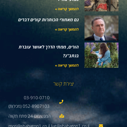
להמשך קריאה »
גם מאחורי הכותרות קורים דברים
להמשך קריאה »
הורים, ממתי הדרך לאושר עוברת
בנתב"ג?
להמשך קריאה »
יצירת קשר
03-910-0710
052-8907103 (מכירות)
moti@shabaton1.co.il liat@shabaton1.co.il