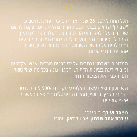
אודות
הכל התחיל לפני 25 שנה, אז הוקם עלון פרשת השבוע
"שבתון" שחולק בבתי הכנסת הדתיים הלאומיים, שקנה לו שם
של כבוד על דלפקי בתי הכנסת. מאז, העלון הפך לשבועון
המוביל בציבור הדתי, ומעבר לדברי תורה ומדורים קבועים
ומתחלפים על פרשת השבוע, נוספו כתבות מגזין, טורים
אהובים ומדורי אירוח.
המדורים בשבתון נכתבים על ידי רבנים מוכרים, אנשי אקדמיה
ומובילי דעה בציונות הדתית, והמגזין נוגע בכל מה שאקטואלי,
חם ומעניין את הציבור הדתי.
השבועון מופץ בעשרות אלפי עותקים בכ-5,500 בתי כנסת
ברחבי הארץ. בנוסף, מהדורה דיגיטלית המופצת בעשרות
אלפי עותקים.
מייסד ועורך
: מוטי זפט
עורכת אתר שבתון
: אביטל דואן שמולי