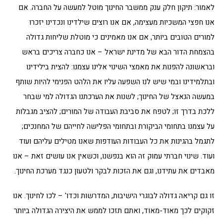
לאמור: תיקון חלק ענק ממשבר החינוך מוטל למעשה על החברה. אם
אנו חפצי המשכיות מעצימה, אם אנו רוצים שילדינו ונכדינו יזכרו
למורים הטובים ביותר, אם אנו מאמינים כי מוטלת שליחות גדולה
בהצמחת הדור הבא של מדינת ישראל – אנו כחברה צריכים בראש
ובראשונה להפנות את מאמצי השינוי אלינו עצמנו: להצית בילידינו
ובתלמידינו ובמי שיש לנו השפעה עליו את הלהט הפנימי להיות שותף
במעשה הנאצל של החינוך; לשנות את הערכתנו הגדולה למי שבחר
ללכת בדרך זו; לטפח את סביבת העבודה של המורים; להציב מגבלות
על עצמנו בתחומי הביקורת ובתחומי הפלישה לחייהם של המחנכים;
לתגמל בהגינות את כל העבודות העודפות שאנו מטילים עליהם ועוד
ועוד. שינוי חברתי עמוק זה הוא בנפשנו, וכשאין אנו עושים זאת – אנו
מאבדים את עתידנו, וגם את הזכות לבקר ולטעון כנגד מערכת החינוך.
זו גם קריאה גדולה לבוגרי הישיבות, המדרשות וכדו' – לכו לחינוך. אנו
זקוקים לכך מאוד-מאוד, ואתם תזכו לממש את היצירה הגדולה ביותר