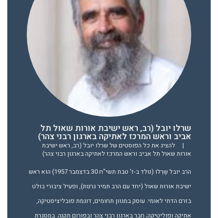
שרלו יובל (רב, ראש ישיבת אורות שאול תל
אביב וראש המרכז לאתיקה בארגון רבני צהר)
|
להציג את כל הפוסטים של שרלו יובל (רב, ראש ישיבת
אורות שאול תל אביב וראש המרכז לאתיקה בארגון רבני צהר)
הרב יובל שֶרְלוֹ (נולד ב-ז' טבת תשי"ח 30 בדצמבר 1957) הוא ראש
ישיבת אורות שאול (יחד עם הרב תמיר גרנות), ופעיל ציבורי בולט
בזרם הדתי לאומי. עוסק במגוון תחומים, דוגמת פובליציסטיקה,
אתיקה ופוליטיקה; חבר בארגון רבני צהר ובפורום תקנה. במסגרת