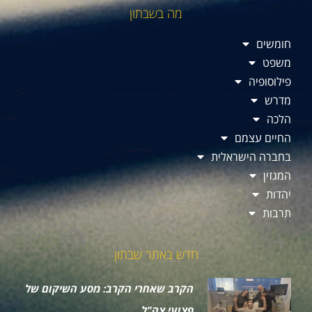
מה בשבתון
חומשים
משפט
פילוסופיה
מדרש
הלכה
החיים עצמם
בחברה הישראלית
המגזין
יהדות
תרבות
חדש באתר שבתון
הקרב שאחרי הקרב: מסע השיקום של
פצועי צה"ל