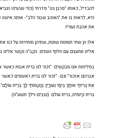
להבדיל, כאותו "סרבן גט" סדרתי (כפי שהציגו הנביא
היא, לראות בו את "האוהב שבור הלב"- אותה אישה
את אהבת נעוריו.
אלו הן שתי תמונות שונות, שתיהן מותירות על כנו 
אלינו מתעצם עם חלוף השנים. הקב"ה נקשר אלינו ב
בסליחות אנו מבקשים: "זכור לנו ברית אבות כאשר א
אברהם אזכור" וגם- "זכור לנו ברית ראשונים כאשר אמרת ו
אֶת־בְּרִיתִ֛י אוֹתָ֖ךְ בִּימֵ֣י נְעוּרָ֑יִךְ וַהֲקִמוֹתִ֥י לָ֖ך
ברית קיומית, ברית עולם. (נצבים-וילך תשע"ח)