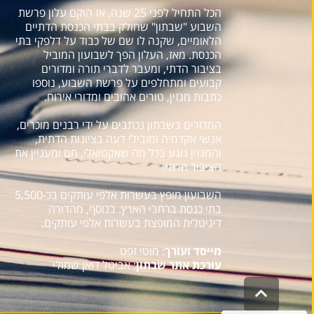
הכל התחיל לפני 25 שנה, אז הוקם עלון פרשת
השבוע "שבתון" שחולק בבתי הכנסת הדתיים
הלאומיים, שקנה לו שם של כבוד על דלפקי בתי
הכנסת. מאז, העלון הפך לשבועון המוביל
בציבור הדתי, ומעבר לדברי תורה ומדורים
קבועים ומתחלפים על פרשת השבוע, נוספו
כתבות מגזין, טורים אהובים ומדורי אירוח.
המדורים בשבתון נכתבים על ידי רבנים מוכרים,
אנשי אקדמיה ומובילי דעה בציונות הדתית,
והמגזין נוגע בכל מה שאקטואלי, חם ומעניין את
הציבור הדתי.
השבועון מופץ בעשרות אלפי עותקים בכ-5,500
בתי כנסת ברחבי הארץ. בנוסף, מהדורה
דיגיטלית המופצת בעשרות אלפי עותקים.
מייסד ועורך
: מוטי זפט
עורכת אתר שבתון
: אביטל דואן שמולי
גלילה
לראש