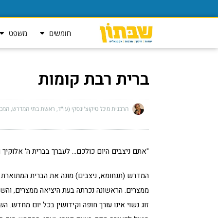
חומשים
משפט
ברית רבת קומות
הרבנית מיכל טיקוצ'ינסקי (עו"ד, ראשת בתי המדרש, המכ
"אתם ניצבים היום כולכם… לעברך בברית ה' אלוקיך ו
המדרש (תנחומא, ניצבים) מונה את הברית המתואר
ממצרים. הראשונה נכרתה בעת היציאה ממצרים, והשניי
זוג נשוי אינו עורך חופה וקידושין בכל יום מחדש. 