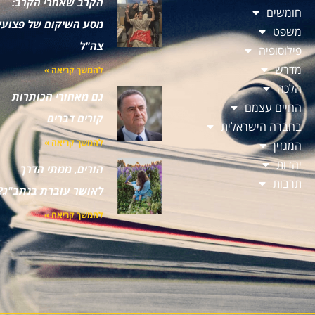
הקרב שאחרי הקרב:
חומשים
מסע השיקום של פצועי
משפט
צה"ל
פילוסופיה
מדרש
להמשך קריאה »
הלכה
גם מאחורי הכותרות
החיים עצמם
קורים דברים
בחברה הישראלית
להמשך קריאה »
המגזין
יהדות
הורים, ממתי הדרך
תרבות
לאושר עוברת בנתב"ג?
להמשך קריאה »