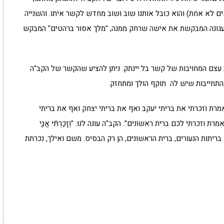
ים לא אחת) והוא כובל אותנו שוב ושוב מחדש לקשר איתו. והשנייה
 עגונה המבקשת את אישה שרחק ממנה, "מלך אסור ברהטים" המבקש
את עצם המחויבות של קשר בל יינתק. ניתן להציע שהקשר של הקב"ה
התחייבות שיש לה תוקף הולך ומתחזק.
מרת וזכרתי את בריתי יעקב ואף את בריתי יצחק ואף את בריתי
זכרתי לכם ברית ראשונים". הקב"ה עונה לנו: "וְזָכַרְתִּ֨י אֲנִ֧י
ְ בְּרִ֥ית עוֹלָֽם". בריתות הנעורים, ברית הראשונים, הן רק הבסיס. משם ואילך, נכרתת