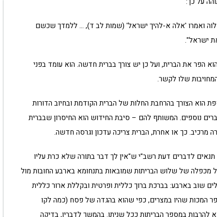
הה על כך:
וה ואמרו 'אלה א-להיך ישראל' (שמות לב ד), … ללמדך שכשם
ת ישראל".
א הפר את הברית, ועל כן יש צורך בברית חדשה. הוא עומד בפני
המחויבות שלו לקשר.
ת הוא הצורך בהרחבת החלות של הברית הקודמת ובחיוב הדורות
רים נוספים. המשותף להם – סיבת החידוש הוא החיסרון שבברית
מרכיב. כך או אחרת, הברית צריכה עדכון וגרסה חדשה.
 תנאים לדברים דעת רשב"י ש"אין לך דבר בתורה שלא כרת עליו
ל מכפלה של שלוש הבריתות שמובאות בתנחומא בארבע החובות מול
לים שוב בארבע: בברכת ברוך כללית ופרטית ובקללת ארור כללית
פר המכות שהיו במצרים, כפי שהוא בהגדה של פסח (כמה לקו
א להרבות במספר הבריתות ככל שניתן. בהמשך לדבריו, בדיקה