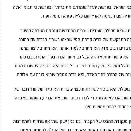
י ישראל. בפרשת יתרו "ושמרתם את בריתי" ובפרשת כי תבוא "אלה
ריה. עם הכניסה לארץ ועם עליית עזרא ונחמיה ועוד.
ספות שהיא מכילה, מעידים שברית מתחדשת ונוספת מטרתה קישור
מקה מתבקשת של ברית קיימת. כפי שהציע רשב"י. הברית עם התורה
דים רבים מדי. הוא מחויב ללמוד אותה, הוא מחויב ליצור ממנה
ו הוא עושה תחת אזהרה אבל גם מתוך הכרה בערך התורה, בברכתה
כלל ומול כל חלק ממנה בפרט. כל ברית היא ביטוי להיקשרות מסוג
ות של התורה בחיי האדם, היא ברית נוספת שהוא כורת עם אלוקיו.
כושלת. היא ביטוי לשדרוג והעצמה. ברית היא גילוי של עוד רובד של
קשר. אם לא נעצור כדי לכרות שוב ושוב את הברית, משמע שאבדה
 במקום להיות ממשות חיה.
מנקודת המבט של הקב"ה. וגם כאן ישנן שתי אפשרויות להתחייבות
ת שהמרינו את פיו. האחת היא סירובו של הקב"ה להתנתק מאתנו,