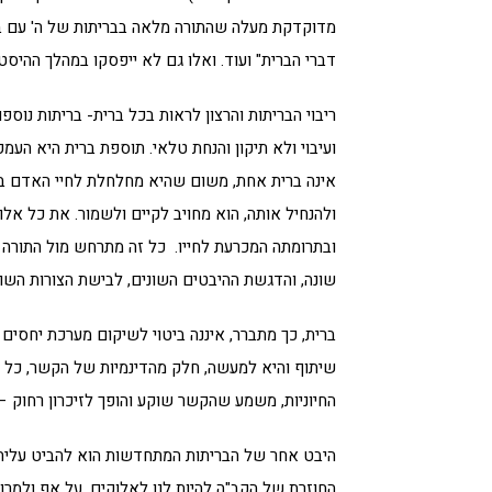
מדוקדקת מעלה שהתורה מלאה בבריתות של ה' עם בנ
דברי הברית" ועוד. ואלו גם לא ייפסקו במהלך ההיסטו
ריבוי הבריתות והרצון לראות בכל ברית- בריתות נו
ועיבוי ולא תיקון והנחת טלאי. תוספת ברית היא הע
אינה ברית אחת, משום שהיא מחלחלת לחיי האדם ברב
ולהנחיל אותה, הוא מחויב לקיים ולשמור. את כל אל
ובתרומתה המכרעת לחייו. כל זה מתרחש מול התורה כ
שונה, והדגשת ההיבטים השונים, לבישת הצורות השונ
ברית, כך מתברר, איננה ביטוי לשיקום מערכת יחסים 
שיתוף והיא למעשה, חלק מהדינמיות של הקשר, כל 
החיוניות, משמע שהקשר שוקע והופך לזיכרון רחוק –
היבט אחר של הבריתות המתחדשות הוא להביט עליהן 
החוזרת של הקב"ה להיות לנו לאלוקים, על אף ולמרו