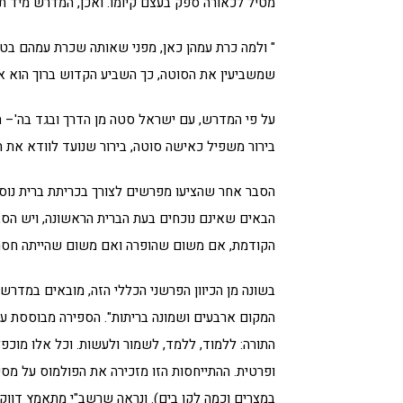
מטיל לכאורה ספק בעצם קיומו. ואכן, המדרש מיד תו
" ולמה כרת עמהן כאן, מפני שאותה שכרת עמהם בטל
שמשביעין את הסוטה, כך השביע הקדוש ברוך הוא א
על פי המדרש, עם ישראל סטה מן הדרך ובגד בה'– הו
בירור משפיל כאישה סוטה, בירור שנועד לוודא את 
הסבר אחר שהציעו מפרשים לצורך בכריתת ברית נוספ
הבאים שאינם נוכחים בעת הברית הראשונה, ויש הסב
הקודמת, אם משום שהופרה ואם משום שהייתה חסרה 
בשונה מן הכיוון הפרשני הכללי הזה, מובאים במדרש
המקום ארבעים ושמונה בריתות". הספירה מבוססת ע
התורה: ללמוד, ללמד, לשמור ולעשות. וכל אלו מוכפ
ופרטית. ההתייחסות הזו מזכירה את הפולמוס על מס
במצרים וכמה לקו בים). ונראה שרשב"י מתאמץ דווק