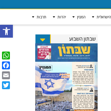
ישראלית
המגזין
יהדות
תרבות
פתח סרגל
שבתון השבוע
tsApp
ebook
Email
Twitter