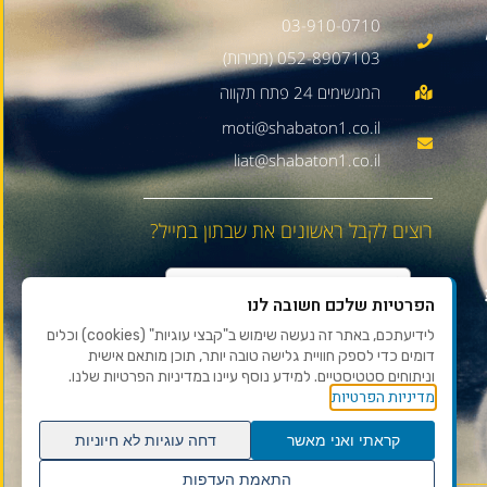
03-910-0710
052-8907103 (מכירות)
moti@shabaton1.co.il
liat@shabaton1.co.il
רוצים לקבל ראשונים את שבתון במייל?
הפרטיות שלכם חשובה לנו
לידיעתכם, באתר זה נעשה שימוש ב"קבצי עוגיות" (cookies) וכלים
דומים כדי לספק חוויית גלישה טובה יותר, תוכן מותאם אישית
וניתוחים סטטיסטיים. למידע נוסף עיינו במדיניות הפרטיות שלנו.
מדיניות הפרטיות
קראתי ואני מאשר
דחה עוגיות לא חיוניות
התאמת העדפות