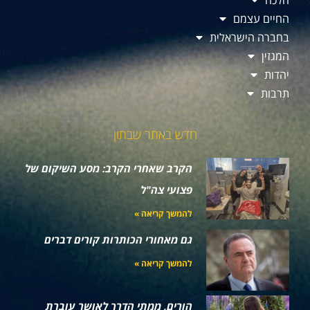
הלכה
החיים עצמם
בחברה הישראלית
המגזין
יהדות
תרבות
חדש באתר שבתון
הקרב שאחרי הקרב: מסע השיקום של
פצועי צה"ל
להמשך קריאה »
גם מאחורי הכותרות קורים דברים
להמשך קריאה »
הורים, ממתי הדרך לאושר עוברת