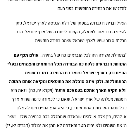
להדגיש את הבחירה החופשית בפני העם.
הואיל וברית זו נכרתה במפתן של דלת הכניסה לארץ ישראל, ניתן
להציע הסבר אחר לשאלה, הקשור לייחודה של ארץ ישראל. הרב
חרל"פ סבור שיש לארץ ישראל עצמה בחירה חופשית:
"בתחילת היצירה היה לכל הנבראים כח של בחירה…
אולם תכף עם
התהוות הנבראים נלקח כח הבחירה מכל הדוממים והצמחים ובעלי
החיים ורק בארץ ישראל נשאר כח הבחירה כמו בראשית
ההתחוללות. ולכן אינה סובלת את החוטאים ומקיאה אותם מתוכה
'ולא תקיא הארץ אתכם בטמאכם אותה'
(ויקרא יח, כח). וזאת היא
רוממות מעלתה של ארץ ישראל, שאם כי לכאורה נדמה שהיא ארץ
ככל שאר הארצות באמת אינו כן, כי היא ארץ החיים ויש לה צלם
א-להים, מין צלם א-להים שבאדם שמתגלה בכח הבחירה שלו… 'ועצר
ה' את השמים ולא יהיה מטר והאדמה לא תתן את יבולה' (דברים יא, יז)