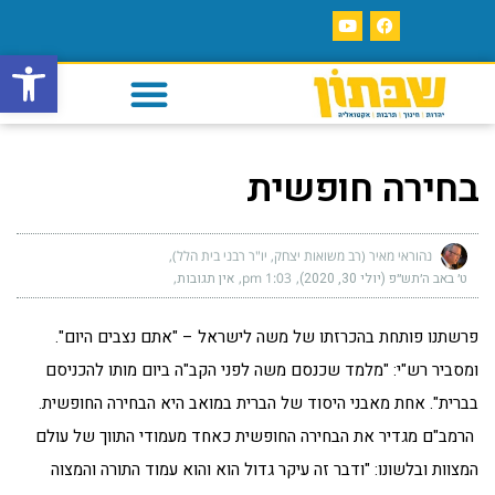
פתח סרגל
בחירה חופשית
נהוראי מאיר (רב משואות יצחק, יו"ר רבני בית הלל)
ט׳ באב ה׳תש״פ (יולי 30, 2020)
1:03 pm
אין תגובות
פרשתנו פותחת בהכרזתו של משה לישראל – "אתם נצבים היום".
ומסביר רש"י: "מלמד שכנסם משה לפני הקב"ה ביום מותו להכניסם
בברית". אחת מאבני היסוד של הברית במואב היא הבחירה החופשית.
הרמב"ם מגדיר את הבחירה החופשית כאחד מעמודי התווך של עולם
המצוות ובלשונו: "ודבר זה עיקר גדול הוא והוא עמוד התורה והמצוה