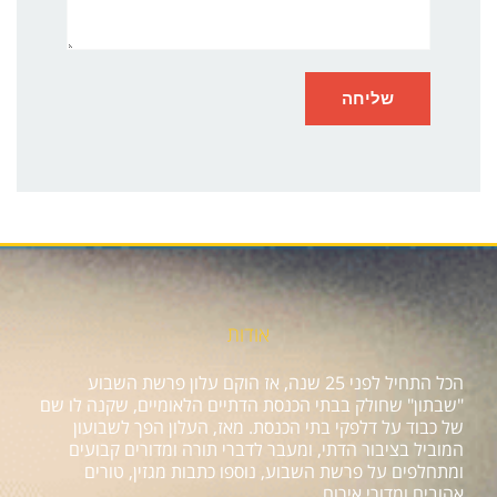
אודות
הכל התחיל לפני 25 שנה, אז הוקם עלון פרשת השבוע
"שבתון" שחולק בבתי הכנסת הדתיים הלאומיים, שקנה לו שם
של כבוד על דלפקי בתי הכנסת. מאז, העלון הפך לשבועון
המוביל בציבור הדתי, ומעבר לדברי תורה ומדורים קבועים
ומתחלפים על פרשת השבוע, נוספו כתבות מגזין, טורים
אהובים ומדורי אירוח.