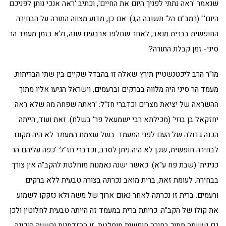
שנאמר 'ראה נתתי לפניך היום את החיים', וכתיב 'ראה אנכי נותן לפניכם
היום'" (רמב"ם הל' תשובה ה,ג). אם כן, מדוע מצווה התורה על הבחירה
החופשית בברית מואב, לאחר שחלפו ארבעים שנה, ולא בזמן מעמד הר
סיני- זמן קבלת התורה?
מו"ר הרב ליכטנשטיין תירץ שאלה זו בהבדל שקיים בין שתי הבריתות.
מעמד הר סיני היה מלווה בברקים וברעמים, וישראל הגיעו אליו מתוך
ההשראה של יציאת מצרים וכדברי חז"ל: 'ראתה שפחה מה שלא ראה
יחזקאל בן בוזי' (מכילתא רבי ישמעאל פר' בשלח). זאת ועוד, הייתה
הכנה גדולה של העם לפני המעמד. בשל עוצמת המעמד לא היה מקום
לבחירה חופשית, שכן לא היה ניתן לסרב, וכדברי חז"ל: 'כפה עליהם הר
כגיגית' (שבת פח ע"א). כאשר ישנה נאמנות מוחלטת להקב"ה אין צורך
בבחירה. לעומת זאת, ברית מואב נכרתה בצורה טבעית ללא ברקים
ורעמים. ברית זו נכרתה לאחר נאום ארוך של משה ולא נזקקו לשמוע
את קולו של הקב"ה. כריתת ברית במעמד זה הייתה טבעית לחלוטין ולכן
גם נעשתה מתוך בחירה חופשית מוחלטת. זו ההזדמנות והשעה הנכונה