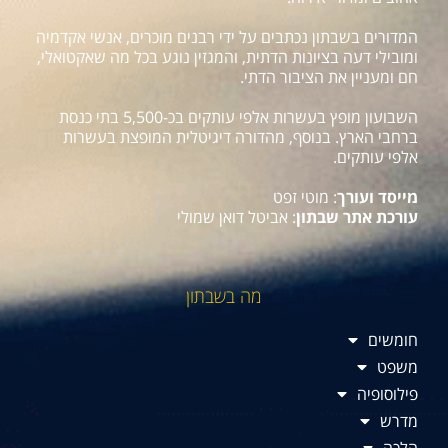
המדורים בשבתון נכתבים על ידי רבנים מוכרים, אנשי אקדמיה
ומובילי דעה בציונות הדתית, והמגזין נוגע בכל מה שאקטואלי,
חם ומעניין את הציבור הדתי.
השבועון מופץ בעשרות אלפי עותקים בכ-5,500 בתי כנסת
ברחבי הארץ. בנוסף, מהדורה דיגיטלית המופצת בעשרות
אלפי עותקים.
מייסד ועורך
: מוטי זפט
עורכת אתר שבתון
: אביטל דואן שמולי
מה בשבתון
חומשים
משפט
פילוסופיה
מדרש