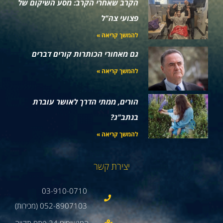
הקרב שאחרי הקרב: מסע השיקום של
פצועי צה"ל
להמשך קריאה »
גם מאחורי הכותרות קורים דברים
להמשך קריאה »
הורים, ממתי הדרך לאושר עוברת
בנתב"ג?
להמשך קריאה »
יצירת קשר
03-910-0710
052-8907103 (מכירות)