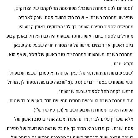
"וספרתם לכם ממחרת השבת": מפורסמת מחלוקתם של הצדוקים,
שפירשו 'ממחרת השבת' – שבת חול המועד פסח, שרק לאחריה
מתחילים לספור ספירת העומר. כך לפי הצדוקים באופן קבוע היו
מתחילים לספור ביום ראשון, וחג השבועות היה גם הוא חל באופן קבוע
ביום ראשון. אך חכמים פירשו על פי מסורת תורה שבעל פה, שכאן
'ממחרת השבת' משמעותו ממחרת יום טוב ראשון של פסח, שאף הוא
נקרא שבת.
"שבע שבתות תמימות תהיינה": כאן הכוונה היא כמובן 'שבעה שבועות',
וכפי שמפורש בספר דברים (טז, ט): "שבעה שבועות תספור לך, מהחל
חרמש בקמה תחל לספור שבעה שבועות".
"עד ממחרת השבת השביעית תספרו חמישים יום": כאן שוב בפשטות
הכוונה היא עד ממחרת השבוע השביעי (וכך פירש רש"י).
אלא שעדיין עלינו לברר, מדוע התורה מכנה את יום טוב ראשון של
פסח 'שבת', וכן מדוע היא מכנה כך את כל שבעת השבועות של ספירת
העומר. ונראה שעל ידי דיוק לשוני זה מתבררת מחדש גם מהותה של