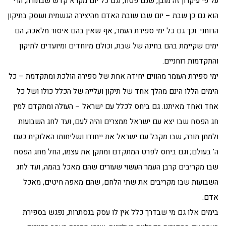
על פי עיקרון זה מובן, שגם פסח, וגם כל יום מקרא קדש שבתורה, הרי
הוא גם כן שבת – יום שבו שובת האדם מהיצירה הגשמית ועוסק בתיקון
הרוחני. וכך גם כל ימי ספירת העמר, אף שאין בהם איסור מלאכה, הם
ימים שקיימת בהם בחינה של שבת, וכולם מיוחדים ומיועדים לתיקון
והתקדמות רוחניים.
ימי ספירת העומר מהווים יחידה אחת של ספירה הולכת ומתקדמת – כל
הימים הללו הינם מהלך אחד של תיקון ועלייה של הכלל כולו ושל כל
אחד ואחד מאיתנו. גם ביחס לכלל עם ישראל – העולה ומתקדם למין
חג הפסח שבו יצא עם ישראל ממצרים והיה לעם, ועד לחג השבועות
ולמתן תורה, שבו מקבל עם ישראל את ייחודו ושליחותו האלוקית כעם
ה' בעולם; וגם ביחס לפרט המתקדם ומתקן את עצמו, החל מחג הפסח
שבו מקריבים קרבן העמר העשוי שעורים שהם מאכל בהמה, ועד לחג
השבועות שבו מקריבים את שתי הלחם, שהם מאפה חיטים, מאכל
אדם.
בימים אלו גם מי שבדרך כלל אין לו עסק בנסתרות, נפגש בספירת