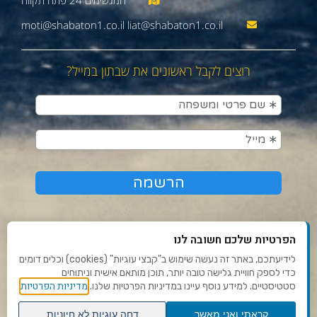
moti@shabaton1.co.il liat@shabaton1.co.il
רוצים לקבל ראשונים את שבתון במייל?
הפרטיות שלכם חשובה לנו
לידיעתכם, באתר זה נעשה שימוש ב"קבצי עוגיות" (cookies) וכלים דומים
כדי לספק חוויית גלישה טובה יותר, תוכן מותאם אישית וניתוחים
תנאי שימוש ומדיניות פרטיות
מדיניות הפרטיות
סטטיסטיים. למידע נוסף עיינו במדיניות הפרטיות שלנו.
פנו אלינו
קראתי ואני מאשר
דחה עוגיות לא חיוניות