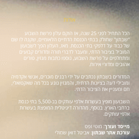
אודות
הכל התחיל לפני 25 שנה, אז הוקם עלון פרשת השבוע
"שבתון" שחולק בבתי הכנסת הדתיים הלאומיים, שקנה לו שם
של כבוד על דלפקי בתי הכנסת. מאז, העלון הפך לשבועון
המוביל בציבור הדתי, ומעבר לדברי תורה ומדורים קבועים
ומתחלפים על פרשת השבוע, נוספו כתבות מגזין, טורים
אהובים ומדורי אירוח.
המדורים בשבתון נכתבים על ידי רבנים מוכרים, אנשי אקדמיה
ומובילי דעה בציונות הדתית, והמגזין נוגע בכל מה שאקטואלי,
חם ומעניין את הציבור הדתי.
השבועון מופץ בעשרות אלפי עותקים בכ-5,500 בתי כנסת
ברחבי הארץ. בנוסף, מהדורה דיגיטלית המופצת בעשרות
אלפי עותקים.
מייסד ועורך
: מוטי זפט
עורכת אתר שבתון
: אביטל דואן שמולי