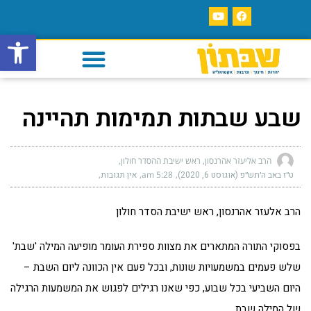
פתח סרגל
שבע שבתות תמימות תהיינה
הרב אליעזר אהרנסון, ראש ישיבת ההסדר חולון
ט״ז באב ה׳תש״פ (אוגוסט 6, 2020)
5:28 am
אין תגובות
הרב אלעזר אהרנסון, ראש ישיבת הסדר חולון
בפסוקי התורה המתארים את מצוות ספירת העומר מופיעה המילה 'שבת'
שלש פעמים במשמעויות שונות, ובכל פעם אין הכוונה ליום השבת –
היום השביעי בכל שבוע, כפי שאנו רגילים לפגוש את המשמעות הרגילה
של המילה שבת.