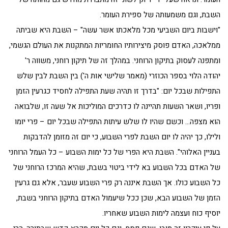
השבת, וגם משמעותה של ספירת העומר.
"וישבות ביום השביעי מכל מלאכתו אשר עשה" – השבת היא שביתה
ממלאכה, האדם פוסק מיצירותיו החומריות המתקנות את העולם הגשמי,
ומתפנה לעסוק בתיקון הרוחני. במהלך זה של תיקון רוחני, משווה ר'
יהודה הלוי בספר הכוזרי (מאמר שלישי אות ה') בין השבת לבין שלש
התפילות שבכל יום: "בדרך זו תהיה שעת התפילה לחסיד כגרעין הזמן
ופריו, ושאר השעות תהיינה לו כדרכים המוליכות אל שעה זו, שלבואה
הוא מצפה… וכשם שהיו לו שלש עיתות התפילה שבכל יום – פרי יומו
ולילו, כך יהיה לו יום השבת לפרי השבוע, כי יום זה מזומן להדבקות
בעניין האלוהי". השבת היא הפרי של כל ימות השבוע – כל העמל הרוחני
של האדם בכל השבוע בא לידי ביטוי בשבת, שהיא המרכז הרוחני של
כל השבוע כולו. אך השבת איננה רק פרי השבוע שעבר, אלא גם גרעין
הזמן של השבוע הבא, שכן ככל שיעמול האדם בתיקון הרוחני בשבת,
יוסיף כוח ועצמה לימות השבוע שאחריו.