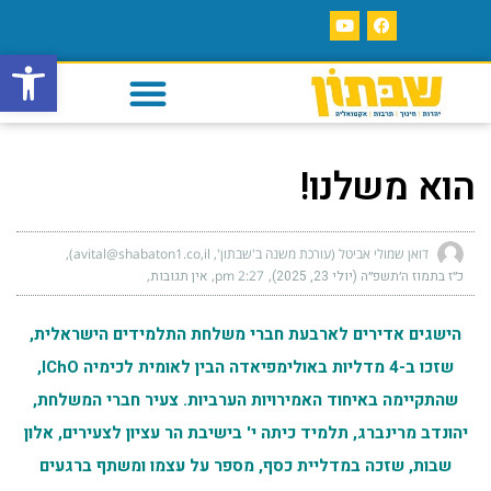
פתח סרגל
הוא משלנו!
דואן שמולי אביטל (עורכת משנה ב'שבתון', avital@shabaton1.co,il)
כ״ז בתמוז ה׳תשפ״ה (יולי 23, 2025)
2:27 pm
אין תגובות
הישגים אדירים לארבעת חברי משלחת התלמידים הישראלית,
שזכו ב-4 מדליות באולימפיאדה הבין לאומית לכימיה
IChO
,
שהתקיימה באיחוד האמירויות הערביות. צעיר חברי המשלחת,
יהונדב מרינברג, תלמיד כיתה י' בישיבת הר עציון לצעירים, אלון
שבות, שזכה במדליית כסף, מספר על עצמו ומשתף ברגעים