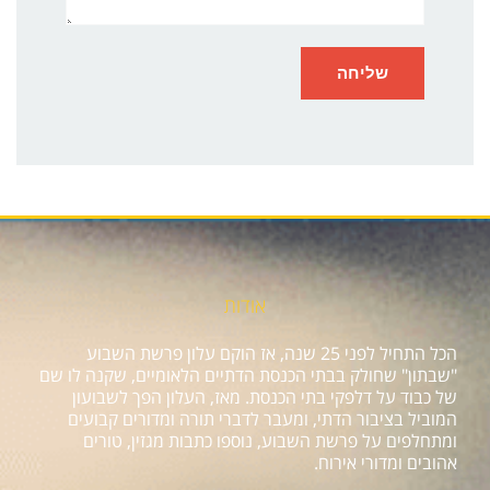
אודות
הכל התחיל לפני 25 שנה, אז הוקם עלון פרשת השבוע
"שבתון" שחולק בבתי הכנסת הדתיים הלאומיים, שקנה לו שם
של כבוד על דלפקי בתי הכנסת. מאז, העלון הפך לשבועון
המוביל בציבור הדתי, ומעבר לדברי תורה ומדורים קבועים
ומתחלפים על פרשת השבוע, נוספו כתבות מגזין, טורים
אהובים ומדורי אירוח.