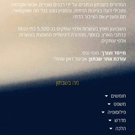
המדורים בשבתון נכתבים על ידי רבנים מוכרים, אנשי אקדמיה
ומובילי דעה בציונות הדתית, והמגזין נוגע בכל מה שאקטואלי,
חם ומעניין את הציבור הדתי.
השבועון מופץ בעשרות אלפי עותקים בכ-5,500 בתי כנסת
ברחבי הארץ. בנוסף, מהדורה דיגיטלית המופצת בעשרות
אלפי עותקים.
מייסד ועורך
: מוטי זפט
עורכת אתר שבתון
: אביטל דואן שמולי
מה בשבתון
חומשים
משפט
פילוסופיה
מדרש
הלכה