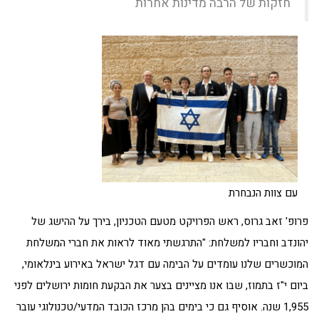
חזקות של הרבה מדינות אחרות"
עם צוות הנבחרת
פרופ' זאב גרוס, ראש הפרויקט מטעם הטכניון, בירך על ההישג של
יהונדב וחבריו למשלחת: "התרגשתי מאוד לראות את חברי המשלחת
המוכשרים שלנו עומדים על הבימה עם דגל ישראל באירוע בינלאומי,
ביום י"ז בתמוז, שבו אנו מציינים בצער את הבקעת חומות ירושלים לפני
1,955 שנה. אוסיף גם כי בימים בהן מרכז הכובד המדעי/טכנולוגי עובר