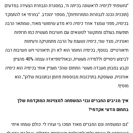
"נחשפתי לכימיה לראשונה בכיתה ח', במסגרת הנבחרת הצעירה במדעים
(תוכנית הכנה לנבחרות התחרותיות)", מספר יהונדב. "בחרתי אז להתמקד
בכימיה, מפני שמצד אחד כימיה היא מדע שימושי מאוד, שמתאר הרבה
תופעות בעולם ומתקשר לנושאים עם חשיבות מעשית כמו תרופות
ואנרגיה; מצד שני, כימיה נשענת על הרבה מתמטיקה ורעיונות
תיאורטיים. בנוסף, בכימיה החומר הוא לא רק תיאורטי ויש חשיבות רבה
לביצוע ניסויים וללמידה מעשית, ובאולימפיאדה עצמה 40% מהציון
נקבע במבחן מעבדה מעשי. התחום שהכי מעניין אותי בכימיה הוא כימיה
אורגנית, שעוסקת בתרכובות מבוססות פחמן ובתגובות שלהן", הוא
מוסיף.
איך מגיבים החברים ובני המשפחה למצוינות המוקדמת שלך
בתחום מדעי אקדמי?
"גם המשפחה וגם החברים מאוד תמכו בי ועזרו לי. כולם שמחו איתי