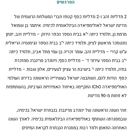
המרגשים
2 מדליות זהב ו-2 מדליות כסף קטפו חברי המשלחת הרשמית של
מדינת ישראל לאולימפיאדה הבינלאומית לכימיה: איתמר בן שמואל
מרמת גן, תלמיד כיתה י"א בבית הספר הכפר הירוק – מדליית זהב; יונתן
גונטמכר מראשון לציון, תלמיד כיתה י"ב בבית הספר הגימנסיה הריאלית
ע"ש קררי – מדליית זהב; עומר זכריה בן-עמי מתל אביב, תלמיד כיתה
י"ב בבית הספר עירוני ד' – מדליית כסף; ויהונדב מרינברג ממזכרת
בתיה, תלמיד כיתה י' בישיבת הר עציון לצעירים, אלון שבות – מדליית
כסף. הודות להם, השתבצה ישראל בעשירייה הראשונה בדירוג העולמי.
האולימפיאדה IChO התקיימה באיחוד האמירויות הערביות, בהשתתפות
לא פחות מ-90 מדינות.
זוהי השנה הראשונה של יהונדב מרינברג בנבחרת ישראל בכימיה,
שבמסגרתה השתתף באולימפיאדה הבינלאומית בכימיה. לאורך השנה
האחרונה התאמן ולמד רבות במסגרת הנבחרת לקראת המיונים