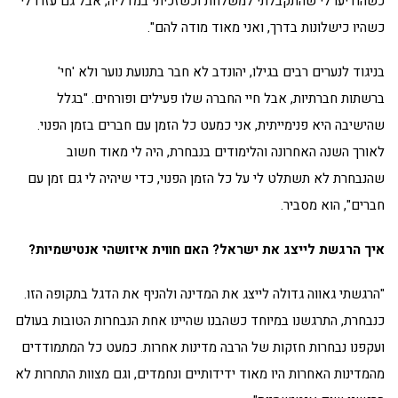
כשהודיעו לי שהתקבלתי למשלחת וכשזכיתי במדליה, אבל גם עזרו לי
כשהיו כישלונות בדרך, ואני מאוד מודה להם".
בניגוד לנערים רבים בגילו, יהונדב לא חבר בתנועת נוער ולא 'חי'
ברשתות חברתיות, אבל חיי החברה שלו פעילים ופורחים. "בגלל
שהישיבה היא פנימייתית, אני כמעט כל הזמן עם חברים בזמן הפנוי.
לאורך השנה האחרונה והלימודים בנבחרת, היה לי מאוד חשוב
שהנבחרת לא תשתלט לי על כל הזמן הפנוי, כדי שיהיה לי גם זמן עם
חברים", הוא מסביר.
איך הרגשת לייצג את ישראל? האם חווית איזושהי אנטישמיות?
"הרגשתי גאווה גדולה לייצג את המדינה ולהניף את הדגל בתקופה הזו.
כנבחרת, התרגשנו במיוחד כשהבנו שהיינו אחת הנבחרות הטובות בעולם
ועקפנו נבחרות חזקות של הרבה מדינות אחרות. כמעט כל המתמודדים
מהמדינות האחרות היו מאוד ידידותיים ונחמדים, וגם מצוות התחרות לא