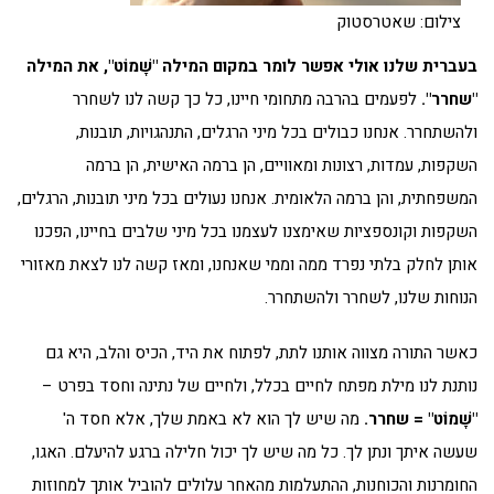
צילום: שאטרסטוק
בעברית שלנו אולי אפשר לומר במקום המילה "שָׁמוֹט", את המילה
"שחרר".
לפעמים בהרבה מתחומי חיינו, כל כך קשה לנו לשחרר
ולהשתחרר. אנחנו כבולים בכל מיני הרגלים, התנהגויות, תובנות,
השקפות, עמדות, רצונות ומאוויים, הן ברמה האישית, הן ברמה
המשפחתית, והן ברמה הלאומית. אנחנו נעולים בכל מיני תובנות, הרגלים,
השקפות וקונספציות שאימצנו לעצמנו בכל מיני שלבים בחיינו, הפכנו
אותן לחלק בלתי נפרד ממה וממי שאנחנו, ומאז קשה לנו לצאת מאזורי
הנוחות שלנו, לשחרר ולהשתחרר.
כאשר התורה מצווה אותנו לתת, לפתוח את היד, הכיס והלב, היא גם
נותנת לנו מילת מפתח לחיים בכלל, ולחיים של נתינה וחסד בפרט –
"שָׁמוֹט" = שחרר.
מה שיש לך הוא לא באמת שלך, אלא חסד ה'
שעשה איתך ונתן לך. כל מה שיש לך יכול חלילה ברגע להיעלם. האגו,
החומרנות והכוחנות, ההתעלמות מהאחר עלולים להוביל אותך למחוזות