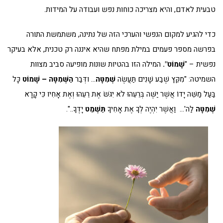
טבעית לאדם, והיא מצריכה כוחות נפש ועבודה על המידות.
כדי להגיע למקום הנפשי והערכי הזה של נתינה, משתמשת התורה
בפרשה מספר פעמים במילת מפתח שהיא איננה רק טכנית, אלא בעיקר
נפשית – "
שָׁמוֹט".
המילה הזו בהטיות שונות מופיעה סביב מצוות
השמיטה: "מִקֵּץ שֶׁבַע שָׁנִים תַּעֲשֶׂה
שְׁמִטָּה
… ודְּבַר
הַשְּׁמִטָּה – שָׁמוֹט
כָּל
בַּעַל מַשֵּׁה יָדוֹ אֲשֶׁר יַשֶּׁה בְּרֵעֵהוּ לֹא יִגֹּשׂ אֶת רֵעֵהוּ וְאֶת אָחִיו כִּי קָרָא
שְׁמִטָּה
לַה'… וַאֲשֶׁר יִהְיֶה לְךָ אֶת אָחִיךָ
תַּשְׁמֵט
יָדֶךָ..".