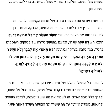
נפשית של נתינה, חמלה, רגישות – פעולה שיש בה כדי להשפיע על
נפש הנותן.
בפרשת השבוע אנו פוגשים סדרה של מצוות הקשורות למשפחת
המצוות של בין אדם לחברו ולמשפחת הנתינה, הצדקה והחסד. כך
למשל נפגוש את מצוות המעשר:
"עַשֵּׂר תְּעַשֵּׂר אֵת כָּל תְּבוּאַת זַרְעֶךָ
הַיֹּצֵא הַשָּׂדֶה שָׁנָה שָׁנָה",
וכך גם בהמשך סדרה של פסוקים העוסקים
בחסד, בעין טובה, בצדקה ובנתינה:
"לֹא תְאַמֵּץ אֶת לְבָבְךָ וְלֹא תִקְפֹּץ
אֶת יָדְךָ מֵאָחִיךָ הָאֶבְיוֹן… כִּי פָתֹחַ תִּפְתַּח אֶת יָדְךָ לוֹ…
נָתוֹן תִּתֵּן לוֹ
וְלֹא יֵרַע לְבָבְךָ בְּתִתְּךָ לוֹ… פָּתֹחַ תִּפְתַּח אֶת יָדְךָ לְאָחִיךָ לַעֲנִיֶּךָ
וּלְאֶבְיֹנְךָ בְּאַרְצֶךָ".
לכאורה, כל הפעולות הללו של נתינה, יש בהן משהו הנוגד את הטבע
האנושי. חז"ל אמרו לנו שאדם קרוב אצל עצמו, ואדם בהול על ממונו,
ובדרך כלל טבע האדם זה לשמור את מה ששלו לעצמו, לצרכיו השונים
ולהנאתו. פעולת הוויתור על מה ששייך לך והנתינה משלך לאחר איננה