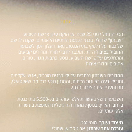
אודות
הכל התחיל לפני 25 שנה, אז הוקם עלון פרשת השבוע
"שבתון" שחולק בבתי הכנסת הדתיים הלאומיים, שקנה לו שם
של כבוד על דלפקי בתי הכנסת. מאז, העלון הפך לשבועון
המוביל בציבור הדתי, ומעבר לדברי תורה ומדורים קבועים
ומתחלפים על פרשת השבוע, נוספו כתבות מגזין, טורים
אהובים ומדורי אירוח.
המדורים בשבתון נכתבים על ידי רבנים מוכרים, אנשי אקדמיה
ומובילי דעה בציונות הדתית, והמגזין נוגע בכל מה שאקטואלי,
חם ומעניין את הציבור הדתי.
השבועון מופץ בעשרות אלפי עותקים בכ-5,500 בתי כנסת
ברחבי הארץ. בנוסף, מהדורה דיגיטלית המופצת בעשרות
אלפי עותקים.
מייסד ועורך
: מוטי זפט
עורכת אתר שבתון
: אביטל דואן שמולי