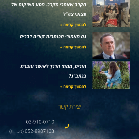
הקרב שאחרי הקרב: מסע השיקום של
פצועי צה"ל
להמשך קריאה »
גם מאחורי הכותרות קורים דברים
להמשך קריאה »
הורים, ממתי הדרך לאושר עוברת
בנתב"ג?
להמשך קריאה »
יצירת קשר
03-910-0710
052-8907103 (מכירות)