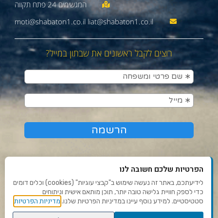
moti@shabaton1.co.il liat@shabaton1.co.il
רוצים לקבל ראשונים את שבתון במייל?
הפרטיות שלכם חשובה לנו
לידיעתכם, באתר זה נעשה שימוש ב"קבצי עוגיות" (cookies) וכלים דומים
כדי לספק חוויית גלישה טובה יותר, תוכן מותאם אישית וניתוחים
תנאי שימוש ומדיניות פרטיות
מדיניות הפרטיות
סטטיסטיים. למידע נוסף עיינו במדיניות הפרטיות שלנו.
פנו אלינו