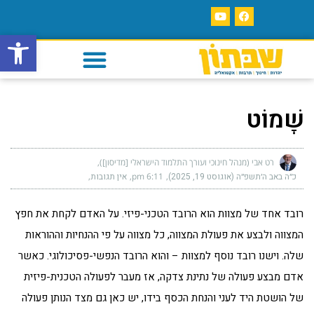
פתח סרגל
שָׁמוֹט
רט אבי (מנהל חינוכי ועורך התלמוד הישראלי [מדיסון])
כ״ה באב ה׳תשפ״ה (אוגוסט 19, 2025)
6:11 pm
אין תגובות
רובד אחד של מצוות הוא הרובד הטכני-פיזי. על האדם לקחת את חפץ
המצווה ולבצע את פעולת המצווה, כל מצווה על פי ההנחיות וההוראות
שלה. וישנו רובד נוסף למצוות – והוא הרובד הנפשי-פסיכולוגי. כאשר
אדם מבצע פעולה של נתינת צדקה, אז מעבר לפעולה הטכנית-פיזית
של הושטת היד לעני והנחת הכסף בידו, יש כאן גם מצד הנותן פעולה