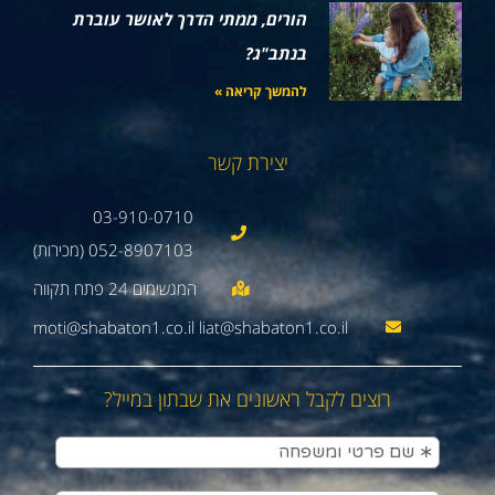
הורים, ממתי הדרך לאושר עוברת
בנתב"ג?
להמשך קריאה »
יצירת קשר
03-910-0710
052-8907103 (מכירות)
moti@shabaton1.co.il liat@shabaton1.co.il
רוצים לקבל ראשונים את שבתון במייל?