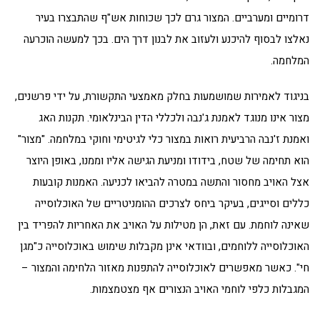
דרומיים ומערביים. המצור גרם לכך שכוחות אש"ף שהתבצרו בעיר
נאלצו לבסוף להיכנע ולעזוב את לבנון דרך הים. בכך למעשה הוכרעה
המלחמה.
בניגוד לאמירות שמושמעות בחלק מאמצעי התקשורת, על ידי פרשנים,
מצור אינו מנוגד לאמנת ג'נבה ולכללי הדין הבינלאומי. תקנות האג
ואמנת ז'נבה הרביעית רואות במצור כלי לגיטימי וחוקי במלחמה. "מצור"
הוא תחימה של שטח, בידודו ומניעת הגישה אליו וממנו, באופן היוצר
אצל האויב מחסור והתשה במטרה להביאו לכניעה. האמנות קובעות
כללים וסייגים, בעיקר ביחס לצרכים ההומניטריים של האוכלוסייה
שאינה לוחמת. עם זאת, הן מטילות על האויב את האחריות להפריד בין
האוכלוסייה ללוחמים, ובוודאי אינן מקבלות שימוש באוכלוסייה כ"מגן
חי". כאשר מאפשרים לאוכלוסייה להתפנות מאזור הלחימה והמצור –
המגבלות כלפי לוחמי האויב הנצורים אף מצטמצמות.