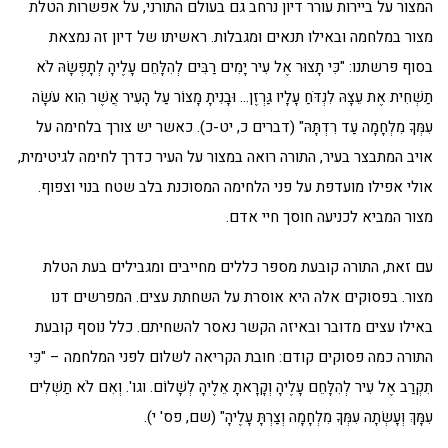
המצור על ביירות עורר דיון נרחב גם בעולם התורני, על אפשרות הטלת
מצור במלחמה ובאילו תנאים ומגבלות. ראשיתו של דיון זה נמצאת
בסוף פרשתנו: "כִּי תָצוּר אֶל עִיר יָמִים רַבִּים לְהִלָּחֵם עָלֶיהָ לְתָפְשָׂהּ לֹא
תַשְׁחִית אֶת עֵצָהּ לִנְדֹּחַ עָלָיו גַּרְזֶן… וּבָנִיתָ מָצוֹר עַל הָעִיר אֲשֶׁר הִוא עֹשָׂה
עִמְּךָ מִלְחָמָה עַד רִדְתָּהּ" (דברים כ, יט-כ). כאשר יש צורך בלחימה על
אויב המתבצר בעיר, התורה רואה במצור על העיר כדרך לחימה לגיטימית,
אולי אפילו מועדפת על פני הלחימה המסוכנת בלב שטח בנוי וצפוף.
מצור המביא לכניעה חוסך חיי אדם.
עם זאת, התורה קובעת מספר כללים מחייבים ומגבילים בעת הטלת
מצור. בפסוקים אלה היא אוסרת על השחתת עצים. המפרשים דנו
באילו עצים מדובר ובאיזה הקשר נאסר להשחיתם. כלל נוסף קובעת
התורה כמה פסוקים קודם: חובת הקריאה לשלום לפני המלחמה – "כִּי
תִקְרַב אֶל עִיר לְהִלָּחֵם עָלֶיהָ וְקָרָאתָ אֵלֶיהָ לְשָׁלוֹם. וגו'. וְאִם לֹא תַשְׁלִים
עִמָּךְ וְעָשְׂתָה עִמְּךָ מִלְחָמָה וְצַרְתָּ עָלֶיהָ" (שם, פס' י).