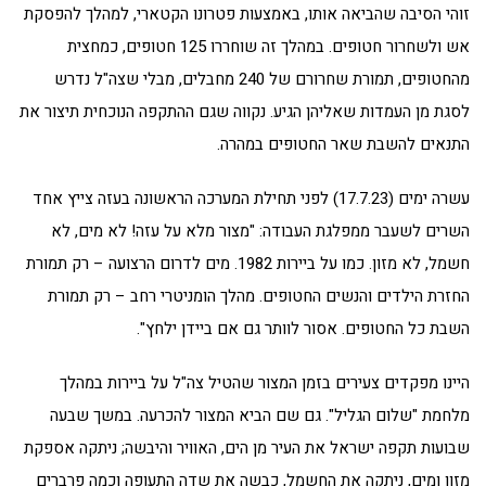
זוהי הסיבה שהביאה אותו, באמצעות פטרונו הקטארי, למהלך להפסקת
אש ולשחרור חטופים. במהלך זה שוחררו 125 חטופים, כמחצית
מהחטופים, תמורת שחרורם של 240 מחבלים, מבלי שצה"ל נדרש
לסגת מן העמדות שאליהן הגיע. נקווה שגם ההתקפה הנוכחית תיצור את
התנאים להשבת שאר החטופים במהרה.
עשרה ימים (17.7.23) לפני תחילת המערכה הראשונה בעזה צייץ אחד
השרים לשעבר ממפלגת העבודה: "מצור מלא על עזה! לא מים, לא
חשמל, לא מזון. כמו על ביירות 1982. מים לדרום הרצועה – רק תמורת
החזרת הילדים והנשים החטופים. מהלך הומניטרי רחב – רק תמורת
השבת כל החטופים. אסור לוותר גם אם ביידן ילחץ".
היינו מפקדים צעירים בזמן המצור שהטיל צה"ל על ביירות במהלך
מלחמת "שלום הגליל". גם שם הביא המצור להכרעה. במשך שבעה
שבועות תקפה ישראל את העיר מן הים, האוויר והיבשה; ניתקה אספקת
מזון ומים, ניתקה את החשמל, כבשה את שדה התעופה וכמה פרברים