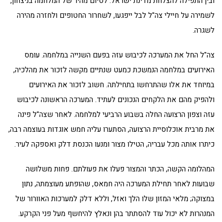
ובין התפילה להצלחת מדינת ישראל: לסיום מהיר של המלחמה בניצחון,
לשמירה על חיילי צה"ל לבל ייפגעו, לשחרור החטופים ולחזרה מהירה
לשגרה.
צה"ל החל את המערכה לכיבוש עזה בפעם השנייה במלחמה. עומס
האירועים במלחמה הנמשכת כמעט שנתיים מקשה לזכור את מהלכיה,
במיוחד את אלו שהתרחשו בתחילתה. חשוב לזכור את האירועים
ולהפיק מהם את הלקחים הנכונים לעתיד. המערכה הראשונה לכיבוש
עזה וצפון הרצועה החלה בשבוע הרביעי למלחמה. לאחר שצה"ל פינה
את מרבית אוכלוסיית הרצועה, הסתערו עליה חמש אוגדות בעוצמה רבה,
כיתרו אותה מכל עבריה, הטילו מצור ומנעו הכנסת דלק ואספקה לעיר.
המהלומה הקשה, הכתר והמצור פעלו את פעולתם. פחות משלושה
שבועות לאחר תחילת המערכה היה חמאס, שהופתע מעוצמתה, נתון
במצוקה; מלאי המזון שלו הלך ואזל, וללא דלק למערכות האוורור של
המנהרות לא יכול עוד להסתתר בהן ונאלץ להיחשף מעל פני הקרקע.