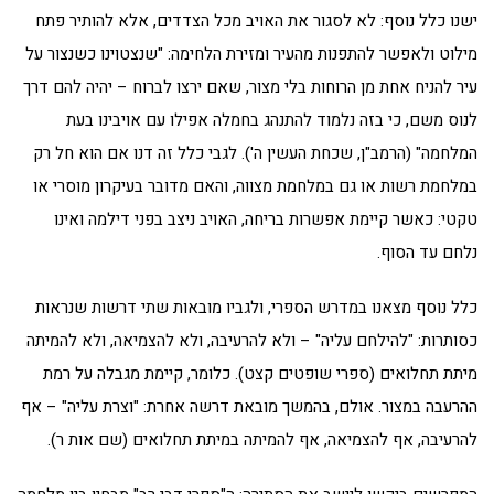
ישנו כלל נוסף: לא לסגור את האויב מכל הצדדים, אלא להותיר פתח
מילוט ולאפשר להתפנות מהעיר ומזירת הלחימה: "שנצטוינו כשנצור על
עיר להניח אחת מן הרוחות בלי מצור, שאם ירצו לברוח – יהיה להם דרך
לנוס משם, כי בזה נלמוד להתנהג בחמלה אפילו עם אויבינו בעת
המלחמה" (הרמב"ן, שכחת העשין ה'). לגבי כלל זה דנו אם הוא חל רק
במלחמת רשות או גם במלחמת מצווה, והאם מדובר בעיקרון מוסרי או
טקטי: כאשר קיימת אפשרות בריחה, האויב ניצב בפני דילמה ואינו
נלחם עד הסוף.
כלל נוסף מצאנו במדרש הספרי, ולגביו מובאות שתי דרשות שנראות
כסותרות: "להילחם עליה" – ולא להרעיבה, ולא להצמיאה, ולא להמיתה
מיתת תחלואים (ספרי שופטים קצט). כלומר, קיימת מגבלה על רמת
ההרעבה במצור. אולם, בהמשך מובאת דרשה אחרת: "וצרת עליה" – אף
להרעיבה, אף להצמיאה, אף להמיתה במיתת תחלואים (שם אות ר).