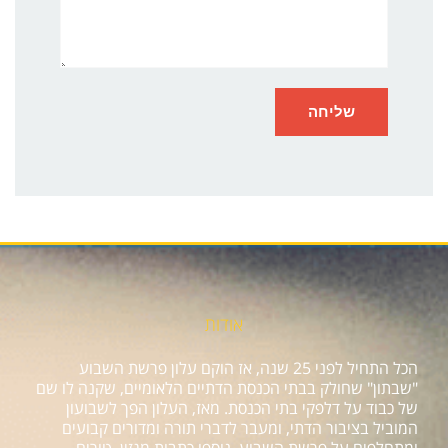
אודות
הכל התחיל לפני 25 שנה, אז הוקם עלון פרשת השבוע
"שבתון" שחולק בבתי הכנסת הדתיים הלאומיים, שקנה לו שם
של כבוד על דלפקי בתי הכנסת. מאז, העלון הפך לשבועון
המוביל בציבור הדתי, ומעבר לדברי תורה ומדורים קבועים
ומתחלפים על פרשת השבוע, נוספו כתבות מגזין, טורים