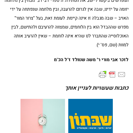
המפרשים ביקשו ליישב את הסתירה: ה"ספרי דבי רב" מבחין בין מלחמה
יזומה על ידינו, שבה אין לגרום להרעבה, ובין מלחמה שנפתחה על ידי
האויב – שבה מגבלה זו אינה קיימת. לעומת זאת, בעל "צרור המור"
מפרש שההבדל הוא בין הלוחמים, שמצווה להרעיבם ולהתישם, לבין
האוכלוסייה שהתברר לנו שהיא אינה לוחמת – שאין להרעיב אותה
למוות (שם, פס' י).
לזכר אבי מורי ר' משה שנוולד ז"ל הכ"מ
כתבות שעשויות לעניין אותך