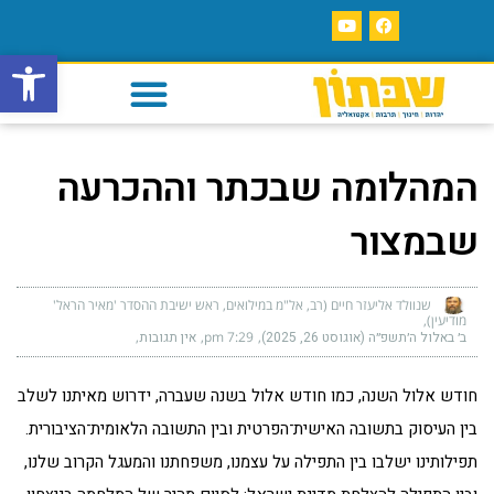
פתח סרגל
המהלומה שבכתר וההכרעה
שבמצור
שנוולד אליעזר חיים (רב, אל"מ במילואים, ראש ישיבת ההסדר 'מאיר הראל'
מודיעין)
ב׳ באלול ה׳תשפ״ה (אוגוסט 26, 2025)
7:29 pm
אין תגובות
חודש אלול השנה, כמו חודש אלול בשנה שעברה, ידרוש מאיתנו לשלב
בין העיסוק בתשובה האישית־הפרטית ובין התשובה הלאומית־הציבורית.
תפילותינו ישלבו בין התפילה על עצמנו, משפחתנו והמעגל הקרוב שלנו,