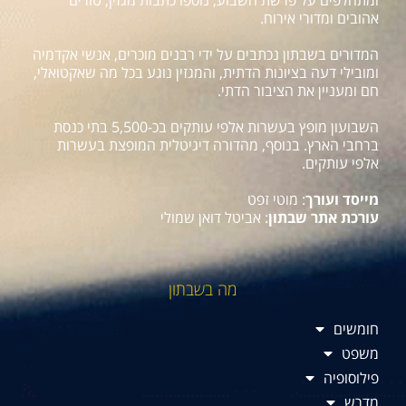
אהובים ומדורי אירוח.
המדורים בשבתון נכתבים על ידי רבנים מוכרים, אנשי אקדמיה
ומובילי דעה בציונות הדתית, והמגזין נוגע בכל מה שאקטואלי,
חם ומעניין את הציבור הדתי.
השבועון מופץ בעשרות אלפי עותקים בכ-5,500 בתי כנסת
ברחבי הארץ. בנוסף, מהדורה דיגיטלית המופצת בעשרות
אלפי עותקים.
מייסד ועורך
: מוטי זפט
עורכת אתר שבתון
: אביטל דואן שמולי
מה בשבתון
חומשים
משפט
פילוסופיה
מדרש