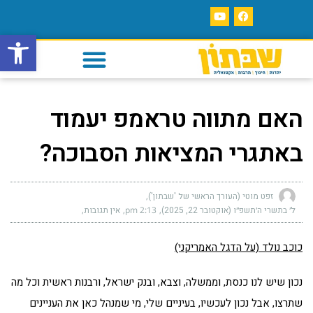
פתח סרגל
האם מתווה טראמפ יעמוד
באתגרי המציאות הסבוכה?
זפט מוטי (העורך הראשי של 'שבתון')
ל׳ בתשרי ה׳תשפ״ו (אוקטובר 22, 2025)
2:13 pm
אין תגובות
כוכב נולד (על הדגל האמריקני)
נכון שיש לנו כנסת, וממשלה, וצבא, ובנק ישראל, ורבנות ראשית וכל מה
שתרצו, אבל נכון לעכשיו, בעיניים שלי, מי שמנהל כאן את העניינים