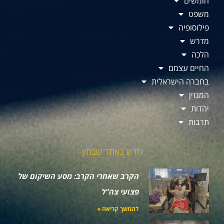
חומשים
משפט
פילוסופיה
מדרש
הלכה
החיים עצמם
בחברה הישראלית
המגזין
יהדות
תרבות
חדש באתר שבתון
הקרב שאחרי הקרב: מסע השיקום של
פצועי צה"ל
להמשך קריאה »