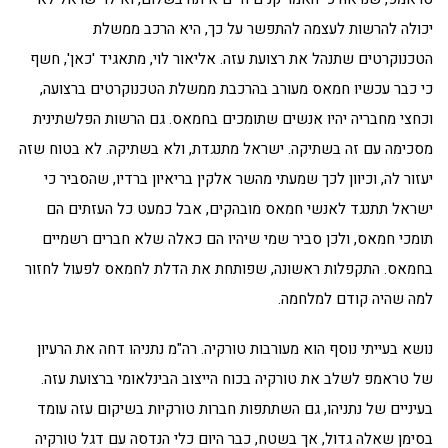
יכולה להרשות לעצמה להתפשר על כך, היא הרכב ממשלת
הטכנוקרטים שתנהל את רצועת עזה. אליאור לוי, מתאגיד 'כאן', חשף
כי כבר עכשיו חמאס מעורב בהרכבת ממשלת הטכנוקרטים ברצועה,
וכחצי מחבריה יהיו אנשים שתומכים בחמאס. גם הרשות הפלשתינית
מסכימה עם זה בשתיקה. ישראל מתנגדת, ולא בשתיקה. לא בטוח שזה
יעזור לה, וכיוון לכך שמעתי מהשר אלקין בריאיון ברדיו, שהסביר כי
ישראל תתנגד לאנשי חמאס מובהקים, אבל כמעט כל העזתים הם
תומכי חמאס, ולכן סביר שמי שיהיו הם כאלה שלא חברים רשמיים
בחמאס. התקפלות ראשונה, שפותחת את הדלת לחמאס לפעול לחזור
למה שהיה קודם למלחמה.
נושא בעייתי נוסף הוא מעורבות טורקיה. רה"מ נתניהו דחה את הרעיון
של טראמפ לשלב את טורקיה בכוח הייצוב הבינלאומי ברצועת עזה.
בעיניים של נתניהו, גם השתתפות חברות טורקיות בשיקום עזה עומד
בסימן שאלה גדול, אך בשטח, כבר היום כלי הנדסה עם דגל טורקיה