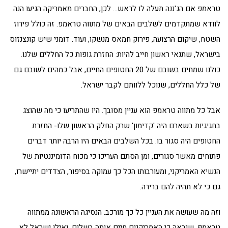
טראמפ אם הג'ננה תעלה לו לראש… לכן, החברים מאמריקה הגיעו הנה
לוודא שמתקדמים לשלבים הבאים של מתווה טראמפ. זה כולל פירוז
השטח, שיקום הרצועה, פירוק חמאס מנשקו, ועוד. דומני שיש קונצנזוס
בישראל, שתנאי ראשון חייב להיות: החזרת גופות כל החללים שלנו.
כולנו שמחים בשובם של 20 החטופים החיים, אבל כמהים לשובם גם
של כלל החללים, שנוכל ללוותם לקבר ישראל.
אבל כל מתווה טראמפ הוא עניין מסובך. היו שהתריעו כי מה שהוצג
בחגיגיות בשארם היה 'קדימון' שרק החלק הראשון שלו- החזרת
החטופים היה סגור בו. בכל השלבים הבאים היו הרבה יותר דברים
פתוחים מאשר סגורים, ומן הסתם העריכו כי מכוח הדומיננטיות של
הנשיא האמריקני, ומעורבותו הכל כך עמוקה בסיפור, הצדדים יתיישרו,
גם כי לא תהיה להם ברירה.
וזה מה שעושה את העניין כל כך מורכב. הנסיגה הראשונה ממתווה
טראמפ, שנראה כי האמריקנים חיים איתה בשלום, ואילו ישראל לא