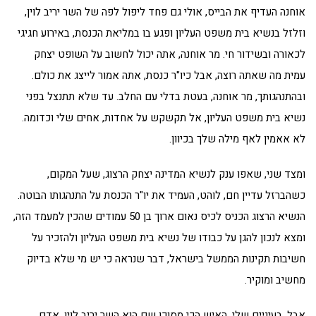
אוחנה העדיף את הבייס, אולי גם פחד ליפול לפה של השר יריב לוין,
וזלזל בנשיא בית משפט העליון ופגע בו במליאת הכנסת, באירוע חגיגי
לכאורה ובשידור חי. מר אוחנה, אתה יכול לחשוב על השופט יצחק
עמית מה שאתה רוצה, אבל כיו"ר כנסת, אתה אמור לייצג את כולם.
ובהתנהגותך, מר אוחנה, בעטת בדלי עם החלב. עד שלא תתנצל בפני
נשיא בית משפט העליון, אל תקשקש על אחדות, אחים שלי וכדומה.
לא אאמין לאף מילה שלך בכיוון.
ומצד שני, שאפו ענק לנשיא המדינה יצחק הרצוג, שעל המקום,
כשהברזל עדיין חם, לוהט, העמיד את יו"ר הכנסת על התנהגותו הבוטה.
הנשיא הרצוג הכניס לכיס נאום ארוך בן 50 עמודים שהכין למעמד הזה,
ומצא לנכון להגן על כבודו של נשיא בית משפט העליון ולהזכיר על
חשיבות תקינות הממשל בישראל, דבר שנראה כי יש מי שלא בדיוק
מחשיב ומוקיר.
אבל, בעיניים שלי, האיש הכי מסוכן שם הוא השר יריב לוין, אדם