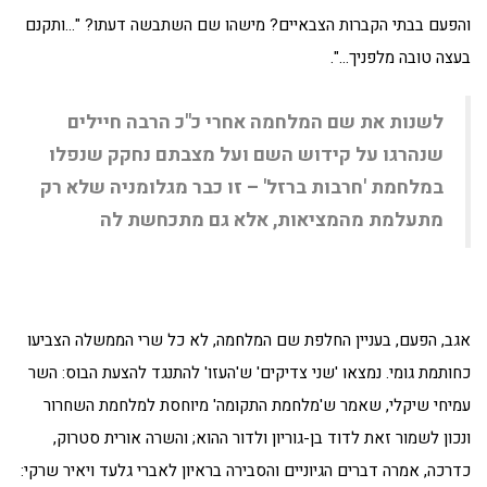
והפעם בבתי הקברות הצבאיים? מישהו שם השתבשה דעתו? "…ותקנם
בעצה טובה מלפניך…".
לשנות את שם המלחמה אחרי כ"כ הרבה חיילים
שנהרגו על קידוש השם ועל מצבתם נחקק שנפלו
במלחמת 'חרבות ברזל' – זו כבר מגלומניה שלא רק
מתעלמת מהמציאות, אלא גם מתכחשת לה
אגב, הפעם, בעניין החלפת שם המלחמה, לא כל שרי הממשלה הצביעו
כחותמת גומי. נמצאו 'שני צדיקים' ש'העזו' להתנגד להצעת הבוס: השר
עמיחי שיקלי, שאמר ש'מלחמת התקומה' מיוחסת למלחמת השחרור
ונכון לשמור זאת לדוד בן-גוריון ולדור ההוא; והשרה אורית סטרוק,
כדרכה, אמרה דברים הגיוניים והסבירה בראיון לאברי גלעד ויאיר שרקי: