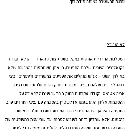
נוהגת המשטרה באותה מידת רוך.
לא יעבור?
המפלגות החרדיות אוחזות במקל בשני קצותיו. האחד – הן לא חברות
בקואליציה, השרים שלהם התפטרו, הן אינן משתתפות בהצבעות שלא
בא להן; השני – אנ"ש מנהלים את העניינים במשרדים ה'יתומים', ביבי
דואג לצרכים שלהם ובעיקר מבטיח שחוק הגיוס ש'נתפר עם נציגם
אריה אטיאס' יקודם. עקרונות החוק ה'חדש' שנבנה לכאורה על
ההסכמות אליהן הגיע בזמנו אדלשטיין בהסכמה עם נציגי החרדים ערב
התקיפה באיראן, היו אמורים להידון השבוע בוועדת חו"ב בראשות
ביסמוט, אלא שהדיון נדחה לשבוע לפחות, עד שהיועצת המשפטית של
הוועדה תגבש נוסח שיהיה מוסכם עליה. לש"ס זה יספיק כדי לחזור