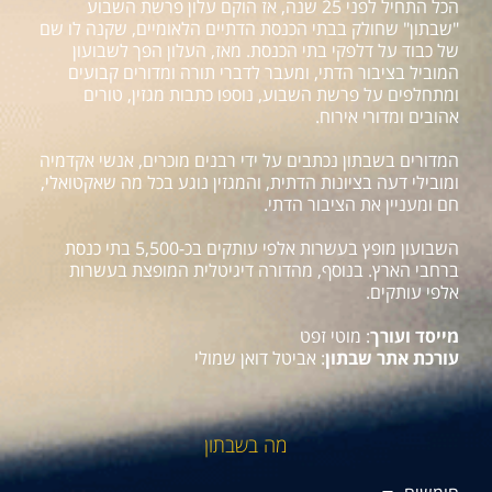
הכל התחיל לפני 25 שנה, אז הוקם עלון פרשת השבוע
"שבתון" שחולק בבתי הכנסת הדתיים הלאומיים, שקנה לו שם
של כבוד על דלפקי בתי הכנסת. מאז, העלון הפך לשבועון
המוביל בציבור הדתי, ומעבר לדברי תורה ומדורים קבועים
ומתחלפים על פרשת השבוע, נוספו כתבות מגזין, טורים
אהובים ומדורי אירוח.
המדורים בשבתון נכתבים על ידי רבנים מוכרים, אנשי אקדמיה
ומובילי דעה בציונות הדתית, והמגזין נוגע בכל מה שאקטואלי,
חם ומעניין את הציבור הדתי.
השבועון מופץ בעשרות אלפי עותקים בכ-5,500 בתי כנסת
ברחבי הארץ. בנוסף, מהדורה דיגיטלית המופצת בעשרות
אלפי עותקים.
מייסד ועורך
: מוטי זפט
עורכת אתר שבתון
: אביטל דואן שמולי
מה בשבתון