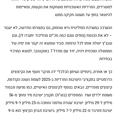
למשרדים, החרדיות האשכנזיות משחקות את הקשוח, ומאיימות
להישאר בחוץ עד מעשה חקיקה ממש.
ההערכה במערכת הפוליטית היא שהחוק, גם בתצורתו החדשה, לא יעבור
– לא את הכנסת (צופים שגם כמה חכ"ים מהליכוד יתנגדו לו), וגם
שבג"ץ ישלח אותו לכל הרוחות. סביר שנושא זה יקצר את ימיה של
הממשלה הנוכחית ויהיה, יחד עם מחדל 7 באוקטובר, לנושא המרכזי
בבחירות.
כך או אחרת, בינתיים העיתון הכלכלי ׳דה מרקר׳ חשף את הקיצוצים
הדרמטיים בתקציבי הישיבות החרדיות ב-2025 לעומת השנה הקודמת,
קיצוצים מוסדיים, הבאים בנוסף לקיצוצים האישיים, כמו מניעת סבסוד
מעונות ילדים ועוד. המספרים (בש"ח): תקציב ישיבת מיר נחתך מ-56
מיליון ל-29 מיליון. ישיבת ׳עטרת שלמה׳ נחתכה מ-25 מיליון ל-9 מיליון.
ישיבת פוניבז׳ מ-22 מיליון ל-7 מיליון. בישיבת חברון הקיצוץ הוא מ-9