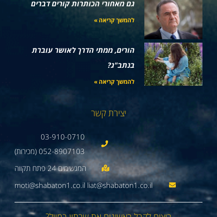
גם מאחורי הכותרות קורים דברים
להמשך קריאה »
הורים, ממתי הדרך לאושר עוברת
בנתב"ג?
להמשך קריאה »
יצירת קשר
03-910-0710
052-8907103 (מכירות)
moti@shabaton1.co.il liat@shabaton1.co.il
רוצים לקבל ראשונים את שבתון במייל?