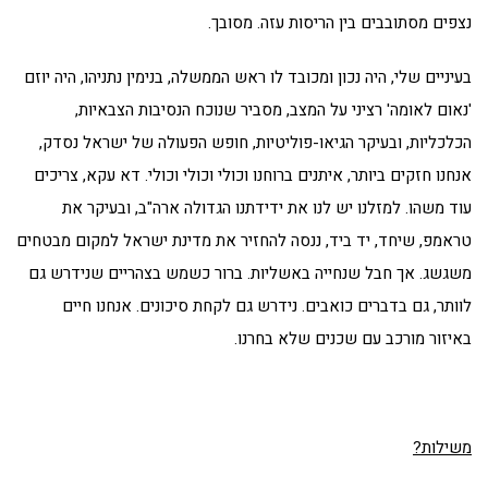
נצפים מסתובבים בין הריסות עזה. מסובך.
בעיניים שלי, היה נכון ומכובד לו ראש הממשלה, בנימין נתניהו, היה יוזם
'נאום לאומה' רציני על המצב, מסביר שנוכח הנסיבות הצבאיות,
הכלכליות, ובעיקר הגיאו-פוליטיות, חופש הפעולה של ישראל נסדק,
אנחנו חזקים ביותר, איתנים ברוחנו וכולי וכולי וכולי. דא עקא, צריכים
עוד משהו. למזלנו יש לנו את ידידתנו הגדולה ארה"ב, ובעיקר את
טראמפ, שיחד, יד ביד, ננסה להחזיר את מדינת ישראל למקום מבטחים
משגשג. אך חבל שנחייה באשליות. ברור כשמש בצהריים שנידרש גם
לוותר, גם בדברים כואבים. נידרש גם לקחת סיכונים. אנחנו חיים
באיזור מורכב עם שכנים שלא בחרנו.
משילות?