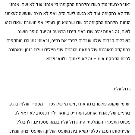
"אני הצבעתי נגד השם 'מלחמת התקומה' כי אנחנו עוד לא שם. אנחנו
עוד לא בתקומה. עוד לא הגענו ליעד הזה, ואני לא רוצה שנעשה לעצמנו
הנחות. מלחמת התקומה זה שם שמוצא חן בעיניי. אני חושבת שאם נגיע
לשם, זה באמת יהיה שם ראוי. פירוז הרצועה זה יעד סופר-חשוב.
כשכלים כבדים שלנו עובדים לפרז את רפיח, ובאותו זמן הם מותקפים
במתקפה מאורגנת של חמאס והורגים שני חיילים שלנו בזמן שאמורה
להיות הפסקת אש – זה לא ניצחון". ולוואי ויבוא.
גדול עליו
יש מי שקונה עולמו ברגע אחד, ויש מי שלהיפך – מפסיד עולמו ברגע.
בעיניים שלי, אמיר אוחנה, המחזיק בתואר יו"ר הכנסת, לא ראוי לו.
פשוט התפקיד הממלכתי הזה גדול עליו בכמה מספרים, ולו בגלל
התייחסותו המבזה כלפי נשיא בית משפט העליון, השופט יצחק עמית.