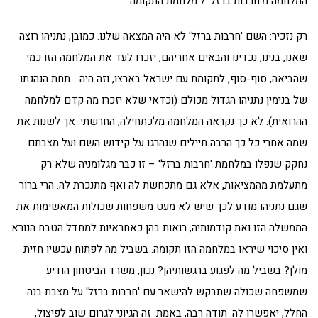
המלחמה מ'חרבות ברזל' ל'מלחמת התקומה'.
רק נזכיר: השם 'חרבות ברזל' לא היה המצאה שלנו. כמובן, נתניהו רוצה
שאנו, בנינו, נכדינו והבאים אחריהם, יזכרו לעד את המלחמה הזו כמי
שהביאה, סוף-סוף, לתקומת עם ישראל בארצו, וזה היה… תחת הנהגתו
של בנימין נתניהו הגדול מכולם (וכדאי שלא יזכרו מה קדם למלחמה
ההרואית). לא כך נקראה המלחמה מלכתחילה, החרשתי. אך לשנות את
שמה אחרי כל כך הרבה חיילים שנהרגו על קידוש השם ועל מצבתם
נחקק שנפלו במלחמת 'חרבות ברזל' – זו כבר מגלומניה שלא רק
מתעלמת מהמציאות, אלא גם מתכחשת לה ואף מתנכרת לה. הרי ברור
שגם נתניהו מודע לכך שיש לא מעט משפחות שכולות המאשימות את
הממשלה הזו ואת קודמותיה, רואות בהן כאחראיות למחדל הטבח הנורא
ואין סיכוי שיראו במלחמה הזו תקומה. בשביל מה לפתוח עכשיו חזית
מולן? בשביל מה לפגוע ברגשותיהן? נכון, משרד הביטחון הודיע
שמשפחה שכולה שתבקש להישאר עם 'חרבות ברזל' על מצבת בנה
החלל, יאפשרו לה. תודה רבה, באמת. זה הגיוני לגרום שוב לפיצול,