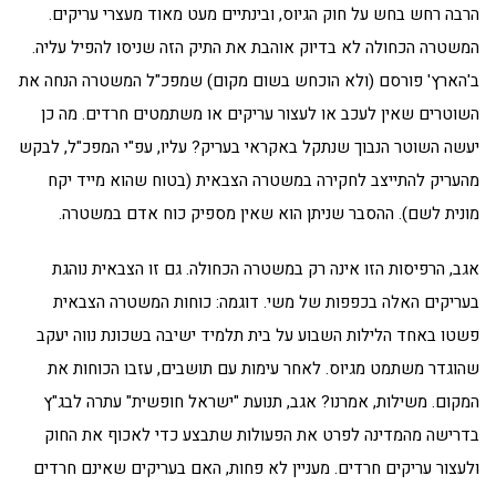
הרבה רחש בחש על חוק הגיוס, ובינתיים מעט מאוד מעצרי עריקים.
המשטרה הכחולה לא בדיוק אוהבת את התיק הזה שניסו להפיל עליה.
ב'הארץ' פורסם (ולא הוכחש בשום מקום) שמפכ"ל המשטרה הנחה את
השוטרים שאין לעכב או לעצור עריקים או משתמטים חרדים. מה כן
יעשה השוטר הנבוך שנתקל באקראי בעריק? עליו, עפ"י המפכ"ל, לבקש
מהעריק להתייצב לחקירה במשטרה הצבאית (בטוח שהוא מייד יקח
מונית לשם). ההסבר שניתן הוא שאין מספיק כוח אדם במשטרה.
אגב, הרפיסות הזו אינה רק במשטרה הכחולה. גם זו הצבאית נוהגת
בעריקים האלה בכפפות של משי. דוגמה: כוחות המשטרה הצבאית
פשטו באחד הלילות השבוע על בית תלמיד ישיבה בשכונת נווה יעקב
שהוגדר משתמט מגיוס. לאחר עימות עם תושבים, עזבו הכוחות את
המקום. משילות, אמרנו? אגב, תנועת "ישראל חופשית" עתרה לבג"ץ
בדרישה מהמדינה לפרט את הפעולות שתבצע כדי לאכוף את החוק
ולעצור עריקים חרדים. מעניין לא פחות, האם בעריקים שאינם חרדים