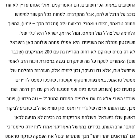
החשובים באמת, הכי חשובים, הם האמריקנים. אולי אנחנו עדיין לא עוד
כוכב על הדגל שלהם, אבל מתקרבים. לפחות בכל הקשור למימוש
מתווה טראמפ, 'היום שאחרי' ברצועת עזה (ונגזרת מכך – יו"ש), המשך
הלחימה של צה"ל מול חמאס, ומול איראן, ישראל היא 'כלי שני'.
וושינגטון מנהלת את העניינים. היא אפילו פתחה שלוחה כאן בישראל.
לא רק בסיס שהוקם לא רחוק מקריית גת עם 200 אמריקנים (שכבר
שם) האמורים לפקח על מה שיתקדם בעזה במסגרת הכוח הרב לאומי
שיופעל שם, אלא גם ובעיקר, נכון לימים אלה, מעורבות מוחלטת של
ממשל טראמפ, באמצעות וויטקוף וקושניר, שהפכו כמעט לדיירים
קבועים כאן (השבוע הגיעו ביום שני ונפגשו לא רק עם רון דרמר, ועם
שורדי השבי אלא גם עם אלופים מפורום המטכ"ל – וזה חידוש), ויותר
מכך, עם הגעתו ארצה של ג'יי די ואנס, סגן נשיא ארה"ב, שהגיע לביקור
ראשון שלו בישראל. משלחת אמריקנית כה בכירה לא מגיעה לכאן
'סתם'. ערב הגעתו, בכירים בממשל האמריקני אמרו ל'ניו יורק טיימס' כי
הם "מודאגים יותר ויותר" מכך שנתניהו יבטל את העסקה שרקח טראמפ