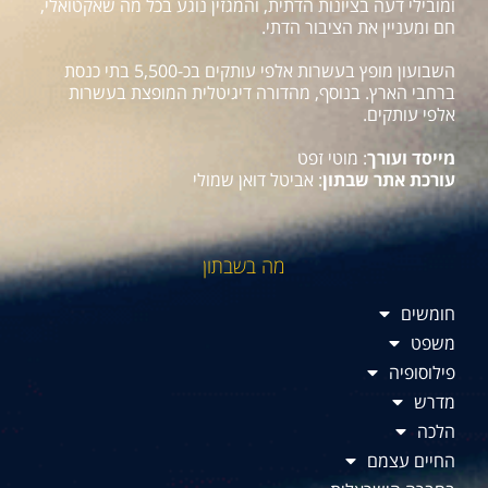
ומובילי דעה בציונות הדתית, והמגזין נוגע בכל מה שאקטואלי,
חם ומעניין את הציבור הדתי.
השבועון מופץ בעשרות אלפי עותקים בכ-5,500 בתי כנסת
ברחבי הארץ. בנוסף, מהדורה דיגיטלית המופצת בעשרות
אלפי עותקים.
מייסד ועורך
: מוטי זפט
עורכת אתר שבתון
: אביטל דואן שמולי
מה בשבתון
חומשים
משפט
פילוסופיה
מדרש
הלכה
החיים עצמם