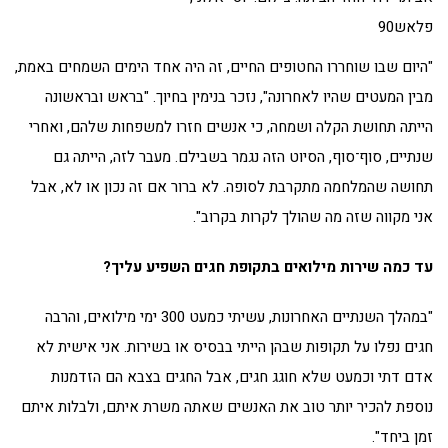
פלאש90
"היום שבו שוחררו החטופים החיים, זה היה אחד הימים השמחים באמת,
מבין המעטים שהיו לאחרונה", נזכר בנימין בחיוך. "בראש ובראשונה
הייתה תחושת הקלה ושמחה, כי אנשים חזרו למשפחות שלהם, ואחרי
שנתיים, סוף־סוף, הסיוט הזה נגמר בשבילם. מעבר לזה, הייתה גם
תחושה שהמלחמה מתקרבת לסופה. לא ברור אם זה נכון או לא, אבל
אני מקווה שזה מה שהולך לקרות בקרוב".
עד כמה שירות מילואים בתקופת חגים השפיע עליך?
"במהלך השנתיים האחרונות, עשיתי כמעט 300 ימי מילואים, והרבה
חגים נפלו על תקופות שבהן הייתי בבסיס או בשירות. אני אישית לא
אדם דתי וכמעט שלא חוגג חגים, אבל החגים בצבא הם הזדמנות
נוספת להכיר יותר טוב את האנשים שאתה משרת איתם, ולבלות איתם
זמן ביחד".