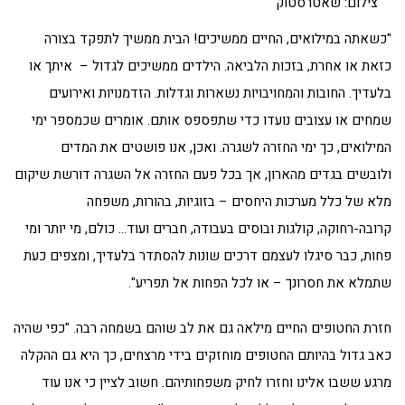
צילום: שאטרסטוק
"כשאתה במילואים, החיים ממשיכים! הבית ממשיך לתפקד בצורה
כזאת או אחרת, בזכות הלביאה. הילדים ממשיכים לגדול – איתך או
בלעדיך. החובות והמחויבויות נשארות וגדלות. הזדמנויות ואירועים
שמחים או עצובים נועדו כדי שתפספס אותם. אומרים שכמספר ימי
המילואים, כך ימי החזרה לשגרה. ואכן, אנו פושטים את המדים
ולובשים בגדים מהארון, אך בכל פעם החזרה אל השגרה דורשת שיקום
מלא של כלל מערכות היחסים – בזוגיות, בהורות, משפחה
קרובה-רחוקה, קולגות ובוסים בעבודה, חברים ועוד… כולם, מי יותר ומי
פחות, כבר סיגלו לעצמם דרכים שונות להסתדר בלעדיך, ומצפים כעת
שתמלא את חסרונך – או לכל הפחות אל תפריע".
חזרת החטופים החיים מילאה גם את לב שוהם בשמחה רבה. "כפי שהיה
כאב גדול בהיותם החטופים מוחזקים בידי מרצחים, כך היא גם ההקלה
מרגע ששבו אלינו וחזרו לחיק משפחותיהם. חשוב לציין כי אנו עוד