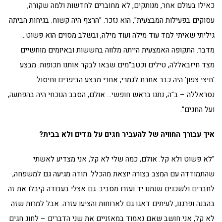
כאילו בעולם אחר, מנותקים, לא מחוברים לחדשות ולמה שקורה,
עסוקים בפעילות המבצעית", הוא נזכר. "הרצף היה קשוח. בגיחות הביתה
גיליתי שאיתי למד עוד מילה ועוד מילה, ובשלב מסוים הוא פשוט…
מדבר. התקופה האמצעית הייתה מלווה בחששות ובאיומים מוחשיים
מצד חיזבאללה, טילים וכטב"מים שבאו לבקר אותנו תכופות. מבצע
'חיצי צפון' היה כבר אחרת לגמרי, אחרי מבצע הביפרים וחיסול
נסראללה – ב"ה, נתנו בראש חופשי… אולם, הסבב הנוכחי היה בהפתעה,
ועל החגים".
איך עבורך החוויה של להעביר חגים על מדים ולא בבית?
"לא פשוט ולא קל. אולם, כמה שלי לא קל, אני מצדיע לאשתי
שהתמודדה עם המצב בצורה יוצאת מהכלל. תודה מגיעה גם למשפחה,
לחברים ולשכנים שנתנו יד ועזרו מסביב. גם אצלי בעבודה קיבלו את זה
בהבנה ופרגנו, לעיתים דאגו גם לארוחות והציעו עזרה. אבל למרות שזה
לא קל, אני חושב שאם נאמוד במאזניים את שני הדברים – לחוג חגים