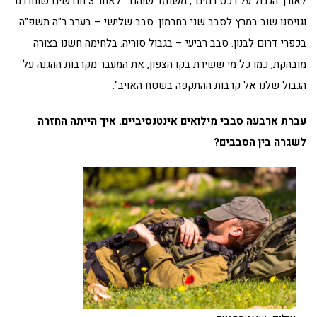
לאורך הגבול על רכס רמים", משחזר שוהם. "לאחר 3 חודשים שוחררנו
וגויסנו שוב במרץ לסבב שני בחרמון. סבב שלישי – בערב ר"ה תשפ"ה
בכפרי דרום לבנון. סבב רביעי – בגבול סוריה. בלחימה חשנו בצורה
מובהקת, כמו כל מי ששירת בקו הצפון, את המעבר מקרבות ההגנה על
הגבול שלנו אל קרבות ההתקפה בשטח האויב".
עברת ארבעה סבבי מילואים אינטנסיביים. איך הייתה החזרה
לשגרה בין הסבבים?