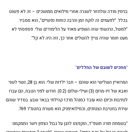
בנימין מודה שלחזור לשגרה אחרי מילואים ממושכים – זה לא פשוט
בכלל. "לפעמים זה לוקח זמן והרבה כוחות נפשיים", הוא מסביר.
"למשל, הרגשתי שזה השפיע מאוד על הלימודים שלי. פספסתי לא
מעט חומר שהיה צריך להשלים אחר כך, וזה היה לא קל".
"מחכים לשובם של החללים"
המרואיין השלישי הוא שוהם – חבר ילדות שלי. הוא בן 28, נשוי לשני
ואבא של זיו-מרום (3) ועילי-שלום (0.2). חודש לפני הטבח, הם עברו
לנתיבות וכיום הוא עובד כמנהל מרכז קהילתי בבאר שבע. בסדיר שוהם
שירת בחטיבת הצנחנים, וכמילואימניק הוא משרת בחטמ"ר 769.
"בשמחת תורה תשפ"ד, הוקפצנו להגן על גבול הצפון וישר התמקמנו