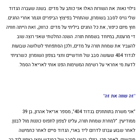
גילוי נאות: את השורות האלו אני כותב על מדים. בשנה שעברה הגדוד
שלי גויס לסבב בשומרון, שהתחיל בפיצוץ הביפרים ונגמר אחרי החגים.
חוץ מיום כיפור, את כל החגים ביליתי על מדים. כרווק, זאת הייתה חוויה
די מרעננת, במיוחד בשמחת תורה. השנה החלטתי שאני רוצה שוב
להעביר את שמחת תורה על מדים, ולכן הסתפחתי לשלושה שבועות
לגדוד 404 שעושה סבב של חודשיים וחצי בצפון השומרון. כשרציתי
לדעת מי אחראי על רשימת המשימות הפנו אותי לאריאל הסמל.
"זה שווה את זה"
"אני משרת בתותחנים בגדוד 404", מספר אריאל אהרון, בן 39
ממודיעין. "למחרת שמחת תורה, עלינו לצפון לתפוס כוננות מול לבנון.
לאחר שבוע עברנו לדרום ליד בארי, הגדוד סיים לאחר כחמישה
חודשים. לאחר מכן, ביולי, הגענו לסבב של כחודש וחצי בצפון ליד הר