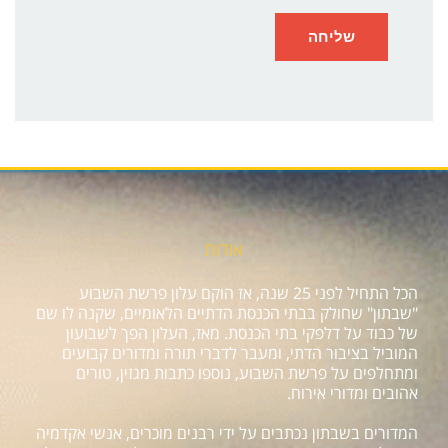
אודות
הכל התחיל לפני 25 שנה, אז הוקם עלון פרשת השבוע
"שבתון" שחולק בבתי הכנסת הדתיים הלאומיים, שקנה לו שם
של כבוד על דלפקי בתי הכנסת. מאז, העלון הפך לשבועון
המוביל בציבור הדתי, ומעבר לדברי תורה ומדורים קבועים
ומתחלפים על פרשת השבוע, נוספו כתבות מגזין, טורים
אהובים ומדורי אירוח.
המדורים בשבתון נכתבים על ידי רבנים מוכרים, אנשי אקדמיה