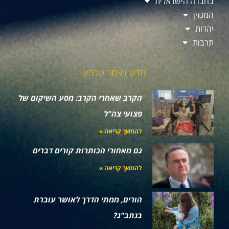
בחברה הישראלית
המגזין
יהדות
תרבות
חדש באתר שבתון
הקרב שאחרי הקרב: מסע השיקום של
פצועי צה"ל
להמשך קריאה »
גם מאחורי הכותרות קורים דברים
להמשך קריאה »
הורים, ממתי הדרך לאושר עוברת
בנתב"ג?