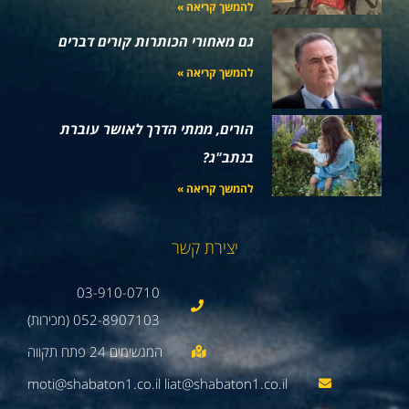
להמשך קריאה »
גם מאחורי הכותרות קורים דברים
להמשך קריאה »
הורים, ממתי הדרך לאושר עוברת
בנתב"ג?
להמשך קריאה »
יצירת קשר
03-910-0710
052-8907103 (מכירות)
moti@shabaton1.co.il liat@shabaton1.co.il