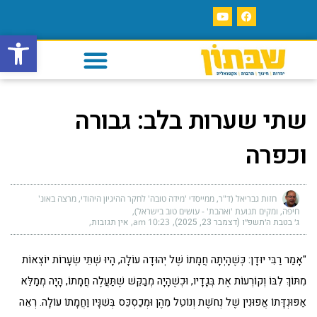
פתח סרגל
שתי שערות בלב: גבורה
וכפרה
חזות גבריאל (ד"ר, ממייסדי 'מידה טובה' לחקר ההיגיון היהודי, מרצה באונ'
חיפה, ומקים תנועת 'ואהבת' - עושים טוב בישראל)
ג׳ בטבת ה׳תשפ״ו (דצמבר 23, 2025)
10:23 am
אין תגובות
"אָמַר רַבִּי יוּדָן: כְּשֶׁהָיְתָה חֲמָתוֹ שֶׁל יְהוּדָה עוֹלָה, הָיוּ שְׁתֵּי שְׂעָרוֹת יוֹצְאוֹת
מִתּוֹךְ לִבּוֹ וְקוֹרְעוֹת אֶת בְּגָדָיו, וּכְשֶׁהָיָה מְבַקֵּשׁ שֶׁתַּעֲלֶה חֲמָתוֹ, הָיָה מְמַלֵּא
אַפּוּנְדָּתוֹ אֲפוּנִין שֶׁל נְחֹשֶׁת וְנוֹטֵל מֵהֶן וּמְכַסְכֵּס בְּשִׁנָּיו וַחֲמָתוֹ עוֹלָה. רְאֵה