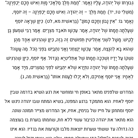
גְּבוּרָתוֹ שֶׁל יְהוּדָה, עָלָיו נֶאֱמַר: "חֲמַת מֶלֶךְ מַלְאֲכֵי מָוֶת וְאִישׁ חָכָם יְכַפְּרֶנָּה"
(מִשְׁלֵי טז, יד). חֲמַת מֶלֶךְ – זֶה יְהוּדָה. וְאִישׁ חָכָם יְכַפְּרֶנָּה – זֶה יוֹסֵף,
נֶאֱמַר בּוֹ: "אֵין נָבוֹן וְחָכָם כָּמוֹךָ" (בְּרֵאשִׁית מא, לט). כֵּיוָן שֶׁרָאָה יוֹסֵף
שֶׁעָלְתָה חֲמָתוֹ שֶׁל יְהוּדָה, אָמַר: עַכְשָׁו תֹּאבַד מִצְרָיִם. אָמַר רַבִּי שִׁמְעוֹן בֶּן
לָקִישׁ: מָשָׁל לִשְׁנֵי אַתְלִיטִין תְּפוּשִׁים זֶה בְּזֶה, כֵּיוָן שֶׁהִרְגִּישׁ אֶחָד מֵהֶן
שֶׁהוּא בָּא לְהִנָּצַח, אָמַר: עַכְשָׁו יְנַצְּחֵנִי וַאֲנִי נִתְבַּיֵּשׁ בִּפְנֵי הַכֹּל. מַה עָשָׂה?
נִשְּׁקוֹ עַל יָדָיו וְשֻׁכְּכָה חֲמָתוֹ שֶׁל אַתְלִיטְיָא הַגָּדוֹל. אַף יוֹסֵף, כֵּיוָן שֶׁהִרְגִּישׁ
שֶׁעָלְתָה חֲמָתוֹ שֶׁל יְהוּדָה נִתְיָרֵא שֶׁלֹּא יִתְבַּיֵּשׁ לִפְנֵי הַמִּצְרִים, מִיָּד אָמַר
לְאֶחָיו: אֲנִי יוֹסֵף אֲחִיכֶם, וְלֹא יָכְלוּ לַעֲנוֹת אוֹתוֹ" (בְּרֵאשִׁית מה, ג).
המדרש שלפנינו מתאר באופן חי ומוחשי את רגע השיא בדרמה שבין
יוסף לאחיו. הוא מתמקד ברגע המפנה, בשיא המתח שבו יהודה ניגש אל
יוסף ומתחנן על חייו של בנימין, אחיו, אך המדרש מצייר תמונה שונה.
הוא מתאר את יהודה כגיבור עשוי ללא חת, שחמתו בוערת בו בעוצמה
כה גדולה עד ששתי שערות יוצאות מלבו וקורעות את בגדיו. הוא אינו