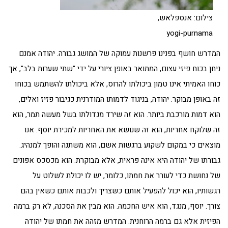
צילום: אנספלאש,
yogi-purnama
המדרש חושף בפנינו פרשנות עמוקה של המושג גבורה. יהודה אמנם
ניחן בכוח פיזי עצום, המתואר באופן ציורי על ידי "שתי שערות בלב", אך
כוחו האמיתי אינו טמון ביכולתו להרוס, אלא ביכולתו להשתמש בכוחו
זה באופן מבוקר. יהודה, בניגוד לדמותו המודרנית כגיבור פזיז ואלים,
הוא דמות מורכבת ביותר. הוא זה שירד מגדולתו בשל מעשה תמר, הוא
זה שלוקח אחריות, הוא זה שנושא את האחריות למכירת יוסף. אנו
מוצאים כי במקום לשקוע ברגשות אשם, הוא משתנה והופך למנהיג.
גבורתו של יהודה היא אינה פראית, אלא מבוקרת. הוא מכסכס אפונים
של נחושת כדי לעורר את חמתו, כלומר, יש לו יכולת לשלוט על
רגשותיו, הוא יכול להפעיל אותם כשצריך ולכבות אותם כשאין בהם
צורך. יוסף, מנגד, הוא איש החכמה. הוא מבין את הסכנה, לא רק ברמה
הפיזית אלא גם ברמה הרוחנית. המדרש מזהה את חמתו של יהודה