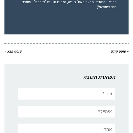
ההיגיון היהודי, מרצה באונ' חיפה, ומקים תנועת 'ואהבת' - עושים
טוב בישראל)
« פוסט קודם
פוסט הבא »
השארת תגובה
שם:*
אימייל*
אתר: