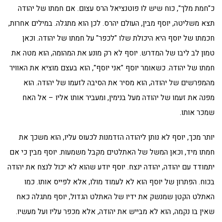
כ"חמת מלך", כוח שיש לו פוטנציאל הרס עצום. אם חמתו של יהודה
תצא משליטה, יוסף מבין, העולם יהרס. לכן הוא מתגלה. במילים אחרות,
חכמתו של יוסף היא היכולת שלו "לכפר" על חמתו של יהודה. וכאן
טמון לב ליבו של המדרש. יוסף לא רק מונע את המהומה, הוא מטה את
חמתו של יהודה. כשאומר יוסף "אני יוסף", הוא בעצם מוציא את האוויר
מהמפרשים של יהודה, הוא מסיר את הסיבה לזעמו של יהודה. הוא
מפנה את זעמו של יהודה מעל בנימין, ומעביר אותו אליו – אל האח
שמכר אותו.
יותר מכך, יוסף לא נותן ליהודה הזדמנות לכעוס עליו, הוא משכך את
חמתו מיד, וכאן המשל של האתלטים מקבל משמעות. יוסף מבין כי אם
יתמודד עם יהודה, יהודה ינצח. יוסף יודע שהוא לא יכול לנצח את יהודה
בכוח. הפתרון של יוסף הוא לא לעמוד מולו, אלא לפייס אותו. כמו
האתלט הקטן שמנשק את ידיו של האתלט הגדול, יוסף מתגלה כאח
שאין בו נקמה, הוא לא מבייש את יהודה, אלא מכפר עליו ועל מעשיו.