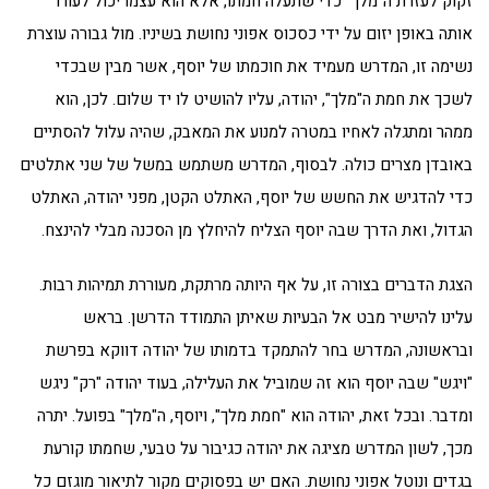
זקוק לעזרת ה"מלך" כדי שתעלה חמתו, אלא הוא עצמו יכול לעורר
אותה באופן יזום על ידי כסכוס אפוני נחושת בשיניו. מול גבורה עוצרת
נשימה זו, המדרש מעמיד את חוכמתו של יוסף, אשר מבין שבכדי
לשכך את חמת ה"מלך", יהודה, עליו להושיט לו יד שלום. לכן, הוא
ממהר ומתגלה לאחיו במטרה למנוע את המאבק, שהיה עלול להסתיים
באובדן מצרים כולה. לבסוף, המדרש משתמש במשל של שני אתלטים
כדי להדגיש את החשש של יוסף, האתלט הקטן, מפני יהודה, האתלט
הגדול, ואת הדרך שבה יוסף הצליח להיחלץ מן הסכנה מבלי להינצח.
הצגת הדברים בצורה זו, על אף היותה מרתקת, מעוררת תמיהות רבות.
עלינו להישיר מבט אל הבעיות שאיתן התמודד הדרשן. בראש
ובראשונה, המדרש בחר להתמקד בדמותו של יהודה דווקא בפרשת
"ויגש" שבה יוסף הוא זה שמוביל את העלילה, בעוד יהודה "רק" ניגש
ומדבר. ובכל זאת, יהודה הוא "חמת מלך", ויוסף, ה"מלך" בפועל. יתרה
מכך, לשון המדרש מציגה את יהודה כגיבור על טבעי, שחמתו קורעת
בגדים ונוטל אפוני נחושת. האם יש בפסוקים מקור לתיאור מוגזם כל