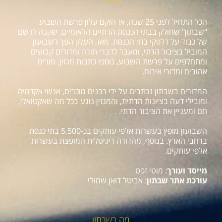
אודות
הכל התחיל לפני 25 שנה, אז הוקם עלון פרשת השבוע
"שבתון" שחולק בבתי הכנסת הדתיים הלאומיים, שקנה לו שם
של כבוד על דלפקי בתי הכנסת. מאז, העלון הפך לשבועון
המוביל בציבור הדתי, ומעבר לדברי תורה ומדורים קבועים
ומתחלפים על פרשת השבוע, נוספו כתבות מגזין, טורים
אהובים ומדורי אירוח.
המדורים בשבתון נכתבים על ידי רבנים מוכרים, אנשי אקדמיה
ומובילי דעה בציונות הדתית, והמגזין נוגע בכל מה שאקטואלי,
חם ומעניין את הציבור הדתי.
השבועון מופץ בעשרות אלפי עותקים בכ-5,500 בתי כנסת
ברחבי הארץ. בנוסף, מהדורה דיגיטלית המופצת בעשרות
אלפי עותקים.
מייסד ועורך
: מוטי זפט
עורכת אתר שבתון
: אביטל דואן שמולי
מה בשבתון