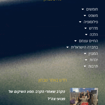
חומשים
משפט
פילוסופיה
מדרש
הלכה
החיים עצמם
בחברה הישראלית
המגזין
יהדות
תרבות
חדש באתר שבתון
הקרב שאחרי הקרב: מסע השיקום של
פצועי צה"ל