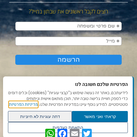
רוצים לקבל ראשונים את שבתון במייל?
הפרטיות שלכם חשובה לנו
לידיעתכם, באתר זה נעשה שימוש ב"קבצי עוגיות" (cookies) וכלים דומים
כדי לספק חוויית גלישה טובה יותר, תוכן מותאם אישית וניתוחים
תנאי שימוש ומדיניות פרטיות
מדיניות הפרטיות
סטטיסטיים. למידע נוסף עיינו במדיניות הפרטיות שלנו.
פנו אלינו
קראתי ואני מאשר
דחה עוגיות לא חיוניות
הצהרת נגישות
גלילה
התאמת העדפות
WhatsApp
Facebook
Email
Twitter
לראש
שנו העדפות פרטיות
Ⓒ 2020 - כל הזכויות שמורות לשבתון