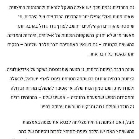
גם החרדיות נבנית מכך. יש אצלה משקל לנראות ולהתנהגות החיצונית
שאינו פחות ואולי אפילו יתר מהתכנים המרכזיים של היהדות. מי
שיסטה מהקודים הקהילתיים ייחשב לפורץ גדר גדול בהרבה יותר
מאשר מי שלא יחזיק בהשקפות הנכונות על א-לוהים, היהדות והמדינה.
המעשים הקטנים – גם כשאין מאחוריהם דבר מלבד שליטה – חזקים
יותר מאשר כל דבר אחר.
שונה הדבר בציונות הדתית. זו תנועה שמבוססת בעיקר על אידיאולוגיה.
הציונות הדתית אוחזת בהשקפה מסוימת ביחס לארץ ישראל, לגאולה
ולמודרניות, ושם טמון הכוח שלה. אי אפשר להתעלם מהרוח הגדולה
וממסירות הנפש שמפעמת בחניכיה – אנשינו שלנו – בתחומים רבים.
זה מגזר שחולם גבוה ומבקש משמעות עמוקה בחייו.
אבל, האם הציונות הדתית מצליחה לבטא את עצמה באמצעות
המעשים? האם יש הלכה ציונית-דתית? למרות ניסיונות של כמה