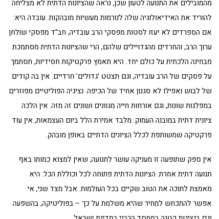
מהמובילים את התנועה לטעון שכן, נראה שהציונות הדתית לא מצליחה
להוריד את האידיאולוגיה שלה לנורמות מעשיות מובהקות. עובדה היא:
אם הספרדים לא יעזו לסטות מפסקי הרב עובדיה, חב"ד מפסקי שולחן
ערוך הרב, והחרדים מהגדויילים שלהם, הרי שהציונות הדתית מסתמכת
מבחינה הלכתית על כולם יחד. היא תאמץ פרקטיקות חסידיות, תסתמך
על פסקים של הרב עובדיה, וגם תצטט 'גדולים' חרדיים. אין בה קודים
של לבוש ואפילו לא סגנון אחיד של הכיפה. נציגיה הפוליטיים מפוזרים
במפלגות שונות, וגם אורחות חייה מגוונים ושונים זה מזה. אין הלכה
ציונית דתית במובנה העמוק. מלבד אמירת הלל ביום העצמאות, אין עוד
פרקטיקה שמשותפת לכלל הציונים הדתיים באופן מובהק.
אין ספק שתופעה זו מעניקה עושר לתנועה, שאין למצוא כמותו באף
תנועה דתית אחרת. הציונות הדתית פתוחה לכל וכוללת הכל. היא
מאמצת לתוכה את הטוב שקיים בכל העולמות. אבל מצד שני, אי
אפשר להתכחש למחיר שהיא משלמת על כך – בפוליטיקה, בהשפעה
וגם בנציגות קטנה בממסד הרבני במדינת ישראל.