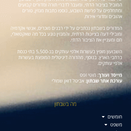
המוביל בציבור הדתי, ומעבר לדברי תורה ומדורים קבועים
ומתחלפים על פרשת השבוע, נוספו כתבות מגזין, טורים
אהובים ומדורי אירוח.
המדורים בשבתון נכתבים על ידי רבנים מוכרים, אנשי אקדמיה
ומובילי דעה בציונות הדתית, והמגזין נוגע בכל מה שאקטואלי,
חם ומעניין את הציבור הדתי.
השבועון מופץ בעשרות אלפי עותקים בכ-5,500 בתי כנסת
ברחבי הארץ. בנוסף, מהדורה דיגיטלית המופצת בעשרות
אלפי עותקים.
מייסד ועורך
: מוטי זפט
עורכת אתר שבתון
: אביטל דואן שמולי
מה בשבתון
חומשים
משפט