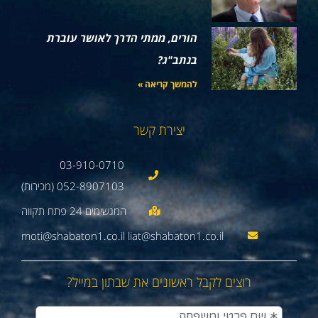
הורים, ממתי הדרך לאושר עוברת
בנתב"ג?
להמשך קריאה »
יצירת קשר
03-910-0710
052-8907103 (מכירות)
moti@shabaton1.co.il liat@shabaton1.co.il
רוצים לקבל ראשונים את שבתון במייל?