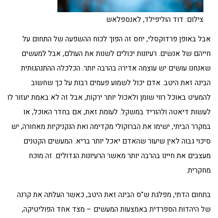
צילום: דוד הוליפילד, לאנספלאש
אבל באופן פרדוקסלי, יחס זה הפוך לכוח ההשפעה של התחום על
חייהם של אנשים. רעיונות יכולים לשנות את העולם, אבל למעשים
שאנחנו עושים יש עוצמה אדירה בהרבה יותר. הכלכלה ההתנהגותית
הבינה זאת היטב. אדם יכול לשמוע פעמים רבות על כך שחשוב
להמעיט באוכל רווי שומן ולאכול יותר ירקות, אבל זה לא באמת יעזור לו
לעשות דיאטה ולהוריד במשקל. לעומת זאת, אם בחדר האוכל, או
במקרר הביתי, ישימו את הברוקולי מקדימה ואת הנקניקיות מאחורה, יש
סיכוי גבוה לאין שיעור שהאדם יאכל יותר בריא. המעשים הקטנים
מעצבים את חיינו בהרבה יותר מאשר הרעיונות הגדולים. זה מוכח
מחקרית.
בתחום הדתי, מפלגת ש"ס הבינה זאת היטב, כאשר העלתה את קרנה
של היהדות הספרדית באמצעות המעשים – מצד אחד הפוליטיקה,