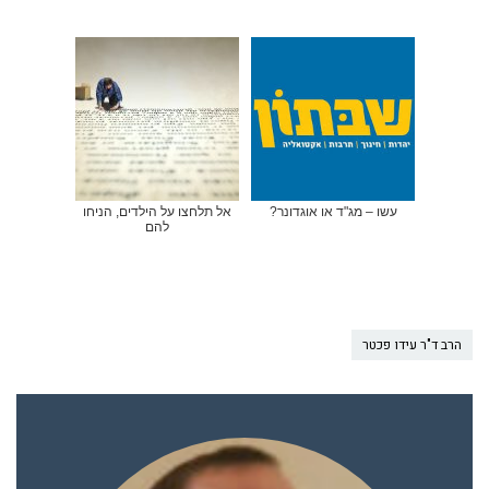
עשו – מג"ד או אוגדונר?
אל תלחצו על הילדים, הניחו
להם
הרב ד"ר עידו פכטר