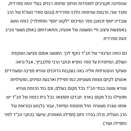
שהסיטה תקציבים למוסדות החינוך ומינתה רבנים בעלי זהות ספרדית,
ומצד שני, הרבנות שניסחה הלכה ספרדית (ובהם ספרי השו"ת של הרב
עובדיה יוסף וכמובן ספר הסיכום 'ילקוט יוסף' הפופולרי). כוחה הושג
באמצעות עיצוב חיי המעשה של אנשיה, והתאגדותם באופן מעשי סביב
זהות ספרדית.
גם כוחה הציבורי של חב"ד נזקף לכך. התנועה אמנם מציעה השקפת
העולם, המיוסדת על ספר התניא וכתבי הרבי מלובביץ', אבל נראה
שעיקר ההצטרפות אליה באה בעקבות הדוכנים שהיא מציבה המעודדים
אנשים לקיום מצוות מעשיות, כמו תפילין וארבעת המינים, הפעילויות
שהיא עושה בבתי חב"ד בכל מקום בעולם, וגם בתי הכנסת שהיא
מפעילה בכל מקום בארץ. תבדקו ותמצאו: בכל בית כנסת של חב"ד יש
אותה שגרה מעשית: החל מהנוסח המיוחד, עבור בלבוש ובנראות של
הרב השליח, וכלה בסדר היום (תפילה מאוחרת, שיעור בכתבי חב"ד לפני
התפילה ועוד).