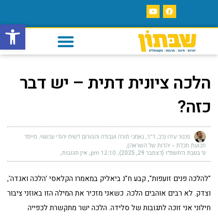
פתח סרגל
הלכה ציונית דתית – יש דבר
כזה?
פכטר עידו (רב, ד"ר, נאמני תורה ועבודה והפורום לשיח יהודי עכשווי. מייסד
תנועת תכלת – יהדות של השראה)
ט׳ בטבת ה׳תשפ״ו (דצמבר 29, 2025)
12:10 pm
אין תגובות
"להלכה פנים זועפות", קבע ח"נ ביאליק במאמרו הקלאסי 'הלכה ואגדה',
וצדק. לא רבים אוהבים הלכה. כשאני מזכיר את המילה הזו באוזני ציבור
חילוני אני זוכה לתגובות של סלידה. הלכה ישר מתקשרת לכפייה