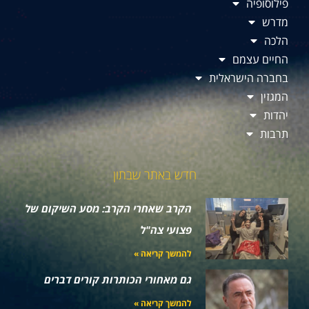
פילוסופיה
מדרש
הלכה
החיים עצמם
בחברה הישראלית
המגזין
יהדות
תרבות
חדש באתר שבתון
הקרב שאחרי הקרב: מסע השיקום של
פצועי צה"ל
להמשך קריאה »
גם מאחורי הכותרות קורים דברים
להמשך קריאה »