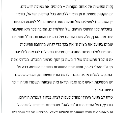
ות הנפשית אל אותם מקומות – מכוננים את גאולת ירושלים.
השתוקקות נפשית זו מן הראוי ללבותה בכל קהילות ישראל, בודאי
ן הטוב ב,ז) לפעילים של תנועות נוער ציוניות בחו"ל לשכנע ולהטות
בתכלית לקו החינוכי הוריהם של התלמידים. הסיבה לכך היא חשיבות
שב את הארץ, עלה שגם הוריהם של הנערים והנערות בחו"ל מחויבים
שמים בפועל את מצות ה', אין בכך כדי לגרוע מהחובה החינוכית
 בוחרים למלט עצמם מחובה זו, רשאים הפעילים להראות לילדיהם
ה זו למד מתשובתו של ר' משה בן יוסף טראני, המבי"ט, מגדולי צפת
ך ע"י מהר"י בי-רב, ותשובותיו החשובות השפיעו השפעה רבה על
המבקש לעלות ארצה בניגוד לדעת הוריו ומשפחתו, והכריע שכשם
 הסמיכות: "איש אמו ואביו תיראו ואת שבתותי תשמרו אני ה' ", כך
כישוב הארץ.
יית לב הנוער היהודי מחו"ל לעלות לציון, בניגוד לעמדת הוריהם.
הורביץ, בעל הספר הנודע "הפלאה", שהתייחס בפירושו לתורה על
יח מאחור את הוריו ומשפחתו ולעלות לארץ. המדרש מסביר שהקב"ה