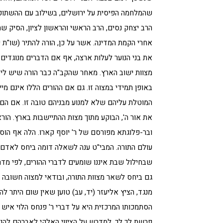
שהמלחמה הפיסית על ירושלים, בשילוב עם ההשתוקק
הרב יצחק נסים, הרב הראשי והראשון לציון, הסיק ש
אחרי הקמת המדינה. אשר על כן, הורה להתיר (שו"ת יי
את בני הנוער לעלות ארצה, אף אם הדברים מנוגדים 
מצוות ישוב הארץ. מאחר שהקב"ה כבר הורה שיש ליי
באופן תמידי במצוה זו. גם אם ההורים הללו אינם מיי
המוטלת עליהם שלא למנוע מבניהם טובה זו. אם הם
את אור ה', הבוקע מתוך מצות ההתיישבות בארץ. הורא
ובר-פלוגתא מפורסם של ר' יוסף קארו. הלה אף הוסמ
עולם התורה. המבי"ט ענה לשאלה דומה ביחס לאדם 
שבחילול שבת איננו שומעים לדברי ההורים, לפי מדרש
גם ביחס לשאר מצוות התורה, ובודאי למצוה חשובה 
מנגד, הציץ אליעזר (יד, עב) טוען שאין שום היתר להט
הסתמכותו המרכזית היא על דברי ר' פנחס הלוי איש 
פרשת לך לך, למדרש על הציווי האלקי לאברהם להנ