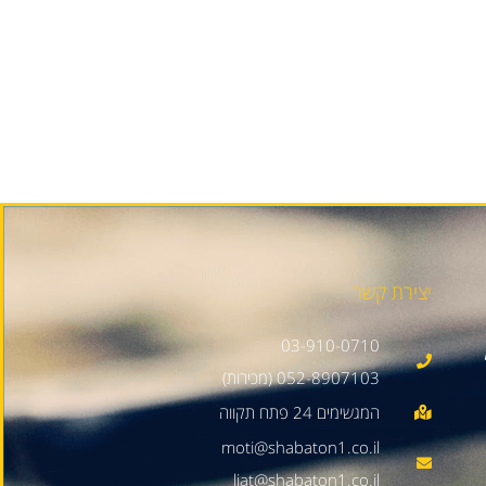
יצירת קשר
03-910-0710
052-8907103 (מכירות)
moti@shabaton1.co.il
liat@shabaton1.co.il