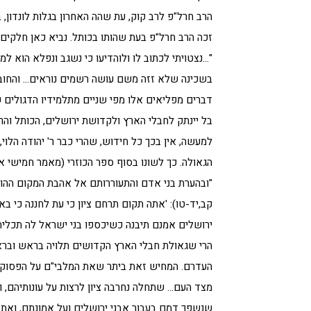
הרב חרל"פ לרב קוק, עת שהה האחרון בגלות לונדון,
זכה הרב חרל"פ בעת שהותו בכותל. נביא כאן חלקים ק
"…נצטויתי לכתוב לו ולוהדיעו כי נשגב ונפלא הוא
בשכינה שלא זזה משם עושה רשמים נוראים… והחוב
דברים מפליאים אלו מפי שניים מתלמידיו הדגולים
בל יינתק לחבלי הארץ ולקדושת ירושלים, הכותל והר 
למעשה, אין בכך כל חידוש, שהרי כבר ר' יהודה הלוי
הגאולה. כך לשונו בסוף ספר הכוזרי (מאמר חמישי אות 
"ובהערת בני אדם והתעוררותם אל אהבת המקום ההוא 
קב,יד-טו): 'אתה תקום תרחם ציון כי עת לחננה כי בא 
ירושלים אמנם תיבנה כשיכספו בני ישראל לה תכלית 
הרי שגאולת חבלי הארץ הקדושים תלויה בראש וברא
העדרם. המחיש זאת ביתר שאת המלבי"ם על הפסוקים 
מצד העם… שתחלה נחרבה ציון לרצות על עונותיהם, וש
שנשפך דמם בעבור אבני ירושלים ועל אמונתם, ואת ע