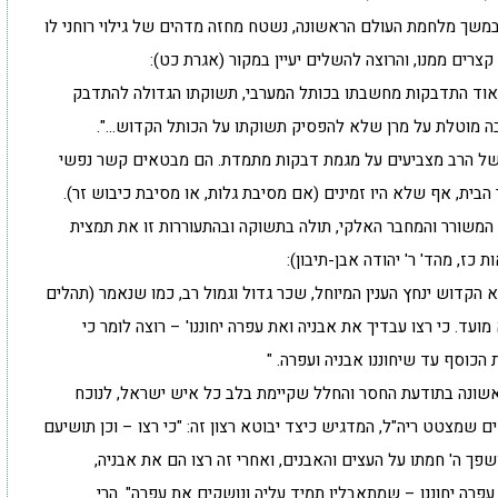
 במשך מלחמת העולם הראשונה, נשטח מחזה מדהים של גילוי רוחני לו
צרים ממנו, והרוצה להשלים יעיין במקור (אגרת כט):
 למאוד התדבקות מחשבתו בכותל המערבי, תשוקתו הגדולה להתדבק
ה מוטלת על מרן שלא להפסיק תשוקתו על הכותל הקדוש…".
 של הרב מצביעים על מגמת דבקות מתמדת. הם מבטאים קשר נפשי
הבית, אף שלא היו זמינים (אם מסיבת גלות, או מסיבת כיבוש זר).
, המשורר והמחבר האלקי, תולה בתשוקה ובהתעוררות זו את תמצית
כז, מהד' ר' יהודה אבן-תיבון):
הקדוש ינחץ הענין המיוחל, שכר גדול וגמול רב, כמו שנאמר (תהלים
מועד. כי רצו עבדיך את אבניה ואת עפרה יחוננו' – רוצה לומר כי
הכוסף עד שיחוננו אבניה ועפרה. "
שונה בתודעת החסר והחלל שקיימת בלב כל איש ישראל, לנוכח
שמצטט ריה"ל, המדגיש כיצד יבוטא רצון זה: "כי רצו – וכן תושיעם
פך ה' חמתו על העצים והאבנים, ואחרי זה רצו הם את אבניה,
פרה יחוננו – שמתאבלין תמיד עליה ונושקים את עפרה". הרי