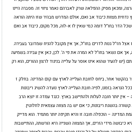
צה, ומכאן מסיק ההפלאה שרק לאברהם נאמר ציווי זה. מסברה היינו
נדחית מצוות כיבוד אב ואם, אולם המדרש מבהיר שזו היתה הוראה
כל הדר בחו"ל דומה כמי שאין לו א-לוה, מכל מקום, כיבוד אב ואם
צל חז"ל גנות לדרים בחו"ל, אך אין מקובל להניח שמדובר בעבירה.
ך אם נשאר בחו"ל לא המרה את פי ה'. לכן, כאן אין עבירה בשמיעה
 (יש להעיר שהוא אינו אוסר על עלייה בניגוד לרצון ההורים, הוא רק
זר בהקשר אחר, ביחס לחובת העלייה לארץ עם קום המדינה. בחלק ז
ל הנראה בזמנו, לפיה חובת העלייה לארץ נועדה להשיג ריבונות
– אין יותר חובה לעלות ולהתיישב בארץ. כנגד עמדה זו יוצא הרב
קשורה בהשגת ריבונות, כי אם יש בה מצווה עצמאית לחלוטין.
 המדינה – הוכפלה חובה זו והיא תקיפה יותר מתמיד. הוא מדייק
א כיבושה מידי הזרים, אך המצווה השנייה היא הורשתה, ההתיישבות