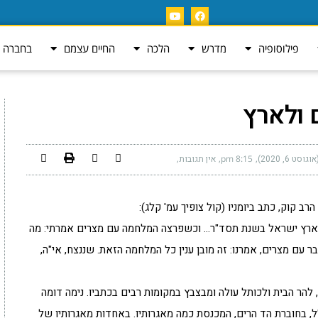
פילוסופיה
מדרש
הלכה
החיים עצמם
בחברה ה
 ולארץ
ט 6, 2020)
8:15 pm
אין תגובות
רב קוק, כתב ביומניו (קול צופיך עמ' קלג):
"ל לארץ ישראל בשנת תסד"ר… וכשפרצה המלחמה עם מצרים אמרתי: מה
 עם מצרים, אמרנו: זה מובן ענין כל המלחמה הזאת. שננצח, אי"ה,
הר הבית ולכותל עולה ומבצבץ במקומות רבים בכתביו. נימה דומה
ל, בחוברת הד הרים, המכנסת כמה מאגרותיו. באחדות מאגרותיו של