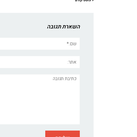
« פוסט קודם
השארת תגובה
שם:*
אתר:
תגובה