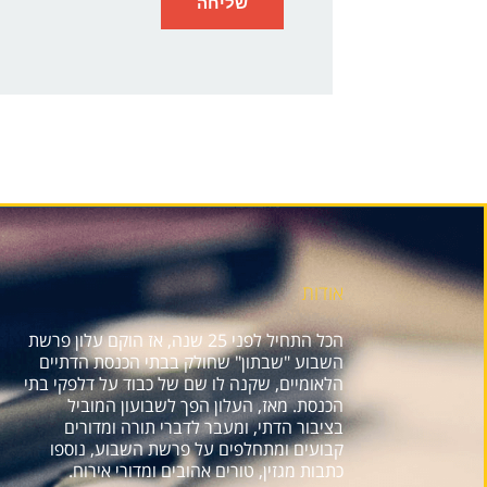
אודות
הכל התחיל לפני 25 שנה, אז הוקם עלון פרשת
השבוע "שבתון" שחולק בבתי הכנסת הדתיים
הלאומיים, שקנה לו שם של כבוד על דלפקי בתי
הכנסת. מאז, העלון הפך לשבועון המוביל
בציבור הדתי, ומעבר לדברי תורה ומדורים
קבועים ומתחלפים על פרשת השבוע, נוספו
כתבות מגזין, טורים אהובים ומדורי אירוח.