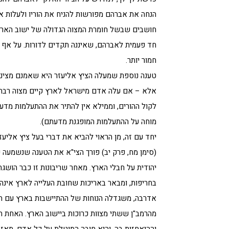
הנחה את אברהם מפורשות להניח את הוריו ולעלות אר
חושבים שבשל חומרת המצוה הגדולה של ישוב הארץ 
חד פעמית לאברהם, שאיננה תקדים לדורות. על אף ש
חמור יותר.
טענה נוספת שמעלה הציץ אליעזר היא שאמנם מצינו א
אלא – אם עלה אדם מישראל לארץ קיים מצוה רבה, א
לקול ההורים, וממילא אין להתיר את ההתעלמות מדעתם
מוחה על ההתעלמות המופגנת מדעתם).
יחד עם זה, מן הראוי להביא את דברי בעל ציץ אליע
(סימן מח, פרק יב) פורך הצי"א את הטענה שנשמעה ככ
יהודית על חבלי הארץ. מאחר שריבונות זו כבר הושגה 
בחריפות, ומבאר באריכות שחובת העלייה לארץ אינה 
אדרבה, משגדלה הנוחות של ההתיישבות בארץ עם המת
מהרמב"ן ששתי מצוות כרוכות ביישוב הארץ. האחת הי