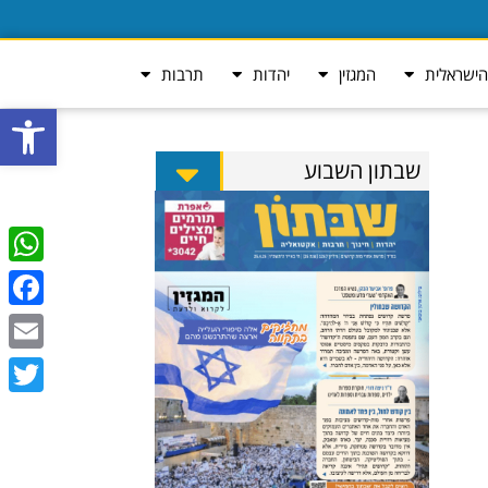
ישראלית
המגזין
יהדות
תרבות
פתח סרגל
שבתון השבוע
tsApp
ebook
Email
Twitter