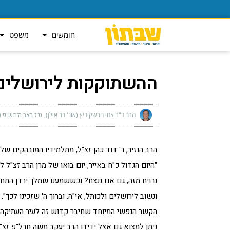
חומשים
משפט
ההשתוקקות לירושלים
הרב ד"ר צחי הרשקוביץ (אונ' בר אילן)
ט״ז באב ה׳תש״פ (אוגוס
הרב הנזיר, ר' דוד כהן זצ"ל, מתלמידיו המובהקים של ה
"היום הגדול כ"ח באייר, יום בואו של מרן הרב זצ
נרויח מזה, גם אם ננצח? וכששמענו שמלך ירדן התחבר
ונשוב לירושלים ולכותל, אי"ה. וברוך ה' שזכינו לכך".
הקשר הנפשי המיוחד שחיבר קדוש זה לעיר העתיקה, ל
ניתן למצוא גם אצל ידידו הרב יעקב משה חרל"פ זצ"