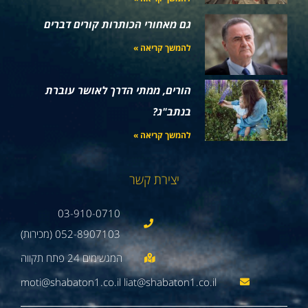
גם מאחורי הכותרות קורים דברים
להמשך קריאה »
הורים, ממתי הדרך לאושר עוברת
בנתב"ג?
להמשך קריאה »
יצירת קשר
03-910-0710
052-8907103 (מכירות)
moti@shabaton1.co.il liat@shabaton1.co.il