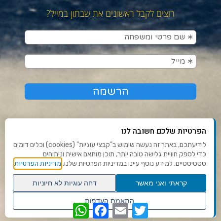
רוצים לקבל ראשונים את שבתון במייל?
הפרטיות שלכם חשובה לנו
לידיעתכם, באתר זה נעשה שימוש ב"קבצי עוגיות" (cookies) וכלים דומים
כדי לספק חוויית גלישה טובה יותר, תוכן מותאם אישית וניתוחים
תנאי שימוש ומדיניות פרטיות
מדיניות הפרטיות
סטטיסטיים. למידע נוסף עיינו במדיניות הפרטיות שלנו.
פנו אלינו
קראתי ואני מאשר
דחה עוגיות לא חיוניות
הצהרת נגישות
גלילה
התאמת העדפות
WhatsApp
Facebook
Email
Twitter
לראש
שנו העדפות פרטיות
Ⓒ 2020 - כל הזכויות שמורות לשבתון
העמוד