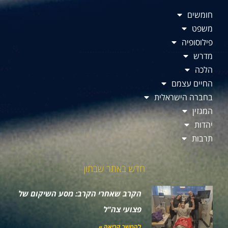
חומשים
משפט
פילוסופיה
מדרש
הלכה
החיים עצמם
בחברה הישראלית
המגזין
יהדות
תרבות
חדש באתר שבתון
הקרב שאחרי הקרב: מסע השיקום של
פצועי צה"ל
להמשך קריאה »