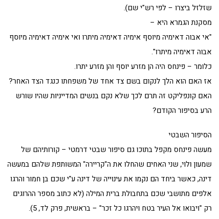
שזלזל ביצרו – לפי רש"י שם).
מסקנת הגמרא היא –
"אי אבוה דאימיה מיוסף אימיה דאימיה מיתרו ואי אימיה דאימיה מיוסף
אבוה דאימיה מיתרו".
כלומר – פינחס היה הן מזרע יוסף והן מזרע יתרו.
אז האם הוא הלך לנקום בשם צד אחד של משפחתו כנגד הצד האחר?
האם קונפליקט זה תרם לכך שלא נקם בנשים המדייניות שהיו שורש
הרע בסיפור הקודם?
הסיפור השבטי
מעשה פינחס מקפל בתוכו גם סיפור שבטי דרמטי – קורותיהם של
שמעון ולוי, שני האחים שהחלו את ה"קריירה" המשותפת שלהם במעשה
דינה, כאשר ביחד הם נקמו את עינוייה של דינה ע"י שכם בן חמור והרגו
אלפים מתושבי שכם בתחבולת ברית המילה (לא כתוב מספר ההרוגים
רק "ויבואו אל העיר בטח ויהרגו כל זכר" – בראשית, פרק לד, 5).