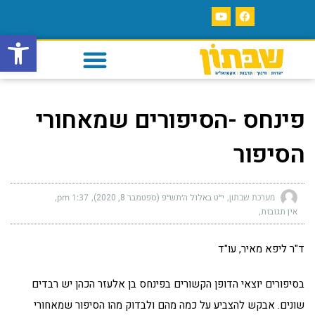
פתח סרגל
פינחס -הסיפורים שמאחורי
הסיפור
מערכת שבתון
י״ט באלול ה׳תש״פ (ספטמבר 8, 2020)
1:37 pm
אין תגובות
ד"ר ליפא מאיר, עו"ד
בסיפורים יוצאי הדופן הקשורים בפינחס בן אלעזר הכהן יש רבדים
שונים. אבקש להצביע על כמה מהם ולבדוק מהו הסיפור שמאחורי