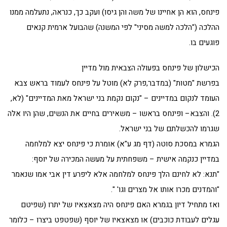
פינחס, הוא הן אחיינו של משה והן גיסו) ועקב כך, כנראה, נתעלמה ממנו
ההלכה ("הלכה למשה מסיני" לפי המשנה) שהבועל ארמית קנאים
פוגעים בו.
הכישלון של פינחס בפעולה הצבאית מול מדיין
בפרשת "מטות" (במדבר,פרק לא) מוטל על פינחס לעמוד בראש צבא
העומד לנקום במדיינים – "נקום נקמת בני ישראל מאת המדיינים" (לא,
2). והצבא– ופינחס בראשו – משאירים בחיים את הנשים, שהן היו אלה
שגרמו להכשלתם של בני ישראל.
הגמרא במסכת סוטה (דף מג ע"א) אומרת כי פינחס יצא למלחמה
במדיין כנקמה אישית – משפחתית על מעשה המכירה של יוסף:
"תנא: לא לחינם הלך פינחס למלחמה אלא ליפרע דין אבי אמו שנאמר
"והמדנים מכרו אותו אל מצרים וגו' ".
ואז מתחיל דיון בגמרא האם פינחס היה מצאצאיו של יתרו (שפיטם
עגלים לעבודת כוכבים) או מצאצאיו של יוסף (שפטפט ביצרו – כלומר