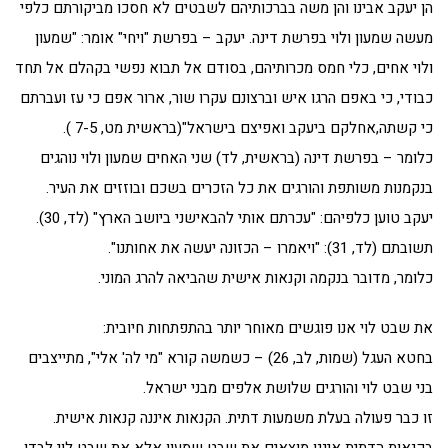
הן יעקב אבינו והן משה בברכותיהם לשבטים לא חסכו מביקורתם כלפי
מעשה שמעון ולוי בפרשת דינה. יעקב – בפרשת "ויחי" אומר: "שמעון
ולוי אחים, כלי חמס מכרותיהם, בסודם אל תבוא נפשי בקהלם אל תחד
כבודי, כי באפם הרגו איש וברצונם עקרו שור, ארור אפם כי עז ועברתם
כי קשתה,אחלקם ביעקב ואפיצם בישראל"(בראשית מט, 7-5 ).
כלומר – בפרשת דינה (בראשית, לד) שני האחים שמעון ולוי נוהגים
בנקמנות משותפת והורגים את כל הזכרים בשכם ובוזזים את העיר.
יעקב טוען כלפיהם: "עכרתם אותי להבאישני ביושב הארץ" (לד, 30).
תשובתם (לד, 31): "ויאמרו – הכזונה יעשה את אחותנו".
כלומר, מדובר בנקמה וקנאות אישית שהביאה להרג המוני.
את שבט לוי אנו פוגשים מאוחר יותר בהתפתחות חיובית:
בחטא העגל (שמות, לב, 26) – כשמשה קורא "מי לה' אלי", מתייצבים
בני שבט לוי והורגים שלושת אלפים מבני ישראל.
זו כבר פעולה בעלת משמעות דתית. הקנאות איננה קנאות אישית.