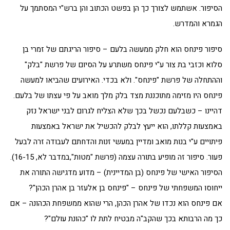
הסיפור. אשתמש לצורך כך הן בפשט הכתוב והן ברש"י המסתמך על
הגמרא והמדרש.
סיפור פינחס הוא חלק ממעשה בלעם – סיפור הריגתם של זמרי בן
סלוא וכזבי בת צור ע"י פינחס משתרע על הסיום של פרשת "בלק"
וההתחלה של פרשת "פינחס". ולא בכדי. האירועים שהביאו למעשה
פינחס היו מזימה מתוכננת מצד בלק מלך מואב על פי עצתו של בלעם.
דהיינו – כשבלעם נכשל בכך שלא הצליח לגרום לבני ישראל נזק
באמצעות קללתו, הוא ייעץ לבלק להכשיל את ישראל באמצעות
פיתויים ע"י בנות מואב ומדיין במעשי זנות והדחתם לעבודה זרה לבעל
פעור. סיפור זה מופיע בתורה עצמה (פרשת "מטות",במדבר לא, 16-15).
הסיפור האישי של פינחס (בן המדיינית) – מדוע מדגישה התורה את
ייחוסו המשפחתי של פינחס – "פינחס בן אלעזר בן אהרן הכהן"?
אם פינחס הוא נכדו של אהרן הכהן, הרי שהוא ממשפחת הכהונה – אם
כך מה הרבותא בכך שהקב"ה מבטיח לתת לו "כהונת עולם"?