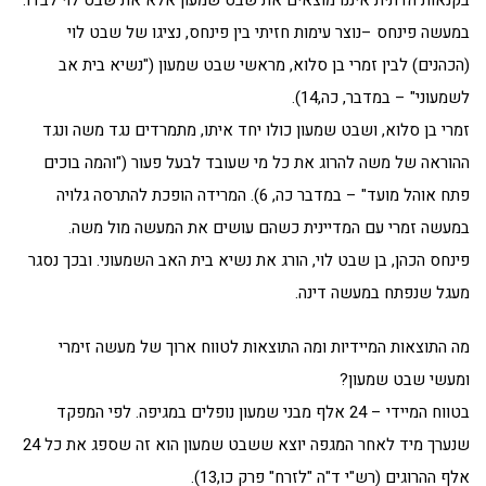
בקנאות הדתית איננו מוצאים את שבט שמעון אלא את שבט לוי לבדו.
במעשה פינחס –נוצר עימות חזיתי בין פינחס, נציגו של שבט לוי
(הכהנים) לבין זמרי בן סלוא, מראשי שבט שמעון ("נשיא בית אב
לשמעוני" – במדבר, כה,14).
זמרי בן סלוא, ושבט שמעון כולו יחד איתו, מתמרדים נגד משה ונגד
ההוראה של משה להרוג את כל מי שעובד לבעל פעור ("והמה בוכים
פתח אוהל מועד" – במדבר כה, 6). המרידה הופכת להתרסה גלויה
במעשה זמרי עם המדיינית כשהם עושים את המעשה מול משה.
פינחס הכהן, בן שבט לוי, הורג את נשיא בית האב השמעוני. ובכך נסגר
מעגל שנפתח במעשה דינה.
מה התוצאות המיידיות ומה התוצאות לטווח ארוך של מעשה זימרי
ומעשי שבט שמעון?
בטווח המיידי – 24 אלף מבני שמעון נופלים במגיפה. לפי המפקד
שנערך מיד לאחר המגפה יוצא ששבט שמעון הוא זה שספג את כל 24
אלף ההרוגים (רש"י ד"ה "לזרח" פרק כו,13).