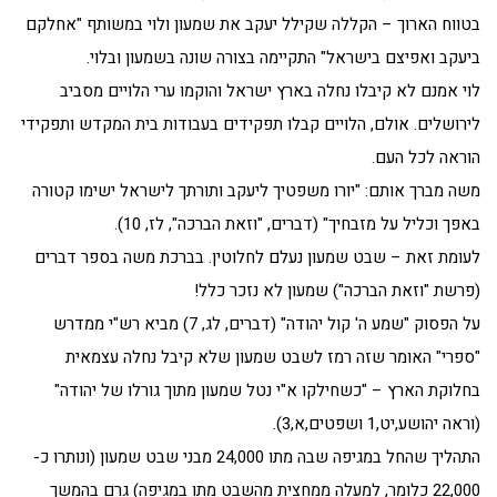
בטווח הארוך – הקללה שקילל יעקב את שמעון ולוי במשותף "אחלקם
ביעקב ואפיצם בישראל" התקיימה בצורה שונה בשמעון ובלוי.
לוי אמנם לא קיבלו נחלה בארץ ישראל והוקמו ערי הלויים מסביב
לירושלים. אולם, הלויים קבלו תפקידים בעבודות בית המקדש ותפקידי
הוראה לכל העם.
משה מברך אותם: "יורו משפטיך ליעקב ותורתך לישראל ישימו קטורה
באפך וכליל על מזבחיך" (דברים, "וזאת הברכה", לז, 10).
לעומת זאת – שבט שמעון נעלם לחלוטין. בברכת משה בספר דברים
(פרשת "וזאת הברכה") שמעון לא נזכר כלל!
על הפסוק "שמע ה' קול יהודה" (דברים, לג, 7) מביא רש"י ממדרש
"ספרי" האומר שזה רמז לשבט שמעון שלא קיבל נחלה עצמאית
בחלוקת הארץ – "כשחילקו א"י נטל שמעון מתוך גורלו של יהודה"
(וראה יהושע,יט,1 ושפטים,א,3).
התהליך שהחל במגיפה שבה מתו 24,000 מבני שבט שמעון (ונותרו כ-
22,000 כלומר, למעלה ממחצית מהשבט מתו במגיפה) גרם בהמשך