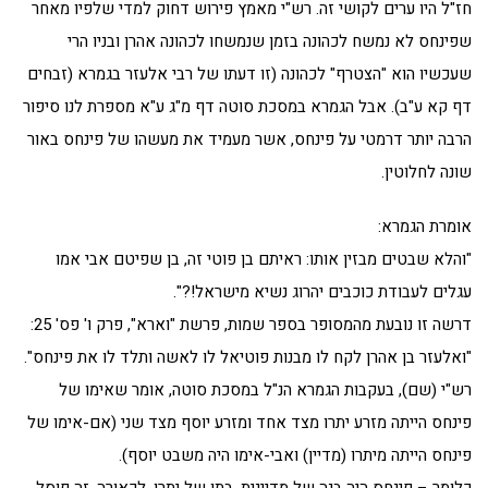
חז"ל היו ערים לקושי זה. רש"י מאמץ פירוש דחוק למדי שלפיו מאחר
שפינחס לא נמשח לכהונה בזמן שנמשחו לכהונה אהרן ובניו הרי
שעכשיו הוא "הצטרף" לכהונה (זו דעתו של רבי אלעזר בגמרא (זבחים
דף קא ע"ב). אבל הגמרא במסכת סוטה דף מ"ג ע"א מספרת לנו סיפור
הרבה יותר דרמטי על פינחס, אשר מעמיד את מעשהו של פינחס באור
שונה לחלוטין.
אומרת הגמרא:
"והלא שבטים מבזין אותו: ראיתם בן פוטי זה, בן שפיטם אבי אמו
עגלים לעבודת כוכבים יהרוג נשיא מישראל!?".
דרשה זו נובעת מהמסופר בספר שמות, פרשת "וארא", פרק ו' פס' 25:
"ואלעזר בן אהרן לקח לו מבנות פוטיאל לו לאשה ותלד לו את פינחס".
רש"י (שם), בעקבות הגמרא הנ"ל במסכת סוטה, אומר שאימו של
פינחס הייתה מזרע יתרו מצד אחד ומזרע יוסף מצד שני (אם-אימו של
פינחס הייתה מיתרו (מדיין) ואבי-אימו היה משבט יוסף).