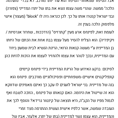
אבל הסיפור שמאחורי הסיפור הוא עוד יותר מורכב: לא בכדי "נתעלמה
הלכה" ממשה. שהרי משה עצמו נשא את בתו של יתרו המדייני (צפורה)
ובני ישראל קנטרו אותו על כך. לכן כנראה היה לו "block" (מעצור) אישי
מלפסוק הלכה בענין זה.
לעומת זאת, לפינחס ארע מעין "קתרזיס" (הזדככות , שחרור אגרסיות /
ויקיפדיה). הוא הצליח להסיר מעל עצמו בבת אחת את הכתם של היותו
בן המדיינית ע"י מעשה קנאות הרואי, הריגת הנשיא לבית שמעון ביחד
עם המדיינית, ובכך לטהר את עצמו ולהחזיר לעצמו את הזכות להיות כהן.
לסיכום: ברקע האירוע של הריגת המדיינית בידי פינחס קיימים
קונפליקטים אישיים-משפחתיים ופסיכולוגיים מורכבים. פינחס הוא
בנה של מדיינית. בני ישראל לועגים לו עקב כך ואינם מאמינים שדווקא
הוא זה שייטול את היוזמה. האם קנאותו של פינחס , הזוכה לשבח ואף
לגמול מפיו של הקב"ה, היא תוצאה של קינטור גרידא? והוסף לכך את
העובדה שמשה, אשר כלפיו אישית נעשית ההתרסה מצד זמרי
והמדיינית, הוא עצמו נשוי למדיינית (בתו של יתרו; אלעזר, אביו של