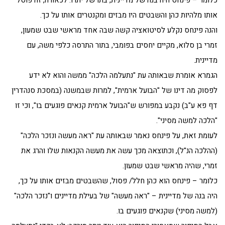
כלומר – פינחס היה בנה של מדיינית, בתו של יתרו. לכאורה, זה פוסל
אותו מלהיות כהן והשבטים היו מבזים ומקנטרים אותו על כך.
והנה פינחס נקלע לסיטואציה קשה שבה אחד מראשי שבט שמעון,
זמרי בן סלוא, מקיים יחסים בפומבי, בתור התרסה כלפי משה, עם
מדיינית.
הגמרא אומרת שבאותה עת "נתעלמה הלכה" ממשה והוא לא ידע
לפסוק מה דינו של "הבועל ארמית", למרות שבמשנה (במסכת סנהדרין
דף פא ע"ב) נקבע במפורש ש"הבועל ארמית קנאים פוגעים בו", וכי זו
"הלכה למשה מסיני".
לעומת זאת, על פינחס נאמר שבאותה עת "ראה מעשה ונזכר הלכה"
(ההלכה הנ"ל), וכתוצאה מכך עשה את מעשה הקנאות שלו והרג את
זמרי, שהיה מראשי שבט שמעון.
כלומר – פינחס הוא כהן חלל/ פסול, שהשבטים מבזים אותו על כך,
היה בנה של מדיינית – "ראה מעשה" של בעילת מדיינים ו"נזכר הלכה"
(למשה מסיני) שקנאים פוגעים בו.