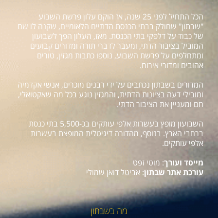
הכל התחיל לפני 25 שנה, אז הוקם עלון פרשת השבוע
"שבתון" שחולק בבתי הכנסת הדתיים הלאומיים, שקנה לו שם
של כבוד על דלפקי בתי הכנסת. מאז, העלון הפך לשבועון
המוביל בציבור הדתי, ומעבר לדברי תורה ומדורים קבועים
ומתחלפים על פרשת השבוע, נוספו כתבות מגזין, טורים
אהובים ומדורי אירוח.
המדורים בשבתון נכתבים על ידי רבנים מוכרים, אנשי אקדמיה
ומובילי דעה בציונות הדתית, והמגזין נוגע בכל מה שאקטואלי,
חם ומעניין את הציבור הדתי.
השבועון מופץ בעשרות אלפי עותקים בכ-5,500 בתי כנסת
ברחבי הארץ. בנוסף, מהדורה דיגיטלית המופצת בעשרות
אלפי עותקים.
מייסד ועורך
: מוטי זפט
עורכת אתר שבתון
: אביטל דואן שמולי
מה בשבתון