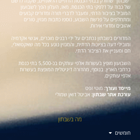
"שבתון" שחולק בבתי הכנסת הדתיים הלאומיים, שקנה לו שם
של כבוד על דלפקי בתי הכנסת. מאז, העלון הפך לשבועון
המוביל בציבור הדתי, ומעבר לדברי תורה ומדורים קבועים
ומתחלפים על פרשת השבוע, נוספו כתבות מגזין, טורים
אהובים ומדורי אירוח.
המדורים בשבתון נכתבים על ידי רבנים מוכרים, אנשי אקדמיה
ומובילי דעה בציונות הדתית, והמגזין נוגע בכל מה שאקטואלי,
חם ומעניין את הציבור הדתי.
השבועון מופץ בעשרות אלפי עותקים בכ-5,500 בתי כנסת
ברחבי הארץ. בנוסף, מהדורה דיגיטלית המופצת בעשרות
אלפי עותקים.
מייסד ועורך
: מוטי זפט
עורכת אתר שבתון
: אביטל דואן שמולי
מה בשבתון
חומשים