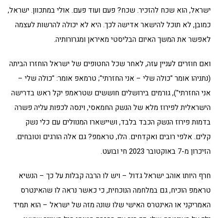
ישראל, הוא שכח להזכיר. שכח? פעם ועוד פעם. אולי במתכוון. ישראל,
כמובן, לא תוכל להישאר אדישה לכך. היא לא יכולה להרשות לעצמה
לאפשר את המשך האיום הבליסטי מאיראן ומגרורותיה.
ואם חוזרים לעניין עזה, לאחר שכל החטופים של ישראל הוחזרו הביתה
(נתניהו אומר "כולה שלי – אני החזרתי"; טרמאפ אומר: "כולה שלי –
אני החזרתי"), גורמים בירושלים חוששים שטראמפ יקל ראש בדרישה
הישראלית לפירוז מלא של הנשק החמאסי, וינסה לכפות עליה פשרה
בדמות פירוז הנשק הכבד בלבד, ושיישארו המנוולים עם כלי נשק
קלים. אלפי רובים ואקדחים. הלו, טראמפ? גם אלה הורגים וטובחים.
הזיכרון מ-7 באוקטובר 2023 חי ובועט.
חרף היותו אוהב ישראל גדול – ויש לו הרבה קבלות על כך – הנשיא
טראמפ הוכיח, גם במלחמה הנוכחית, כי כאשר נראה לו שהאינטרס
האמריקני או האינטרס האישי שלו שונה מזה של ישראל – הוא תמיד