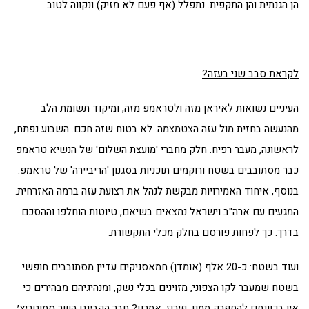
הן הגנתית והן התקפית. נתפלל (אף פעם לא מזיק) ונקווה לטוב.
לקראת סבב שני בעזה?
העיניים נשואות לאיראן מזה ולטראמפ מזה, ומיקוד תשומת הלב
מהנעשה בחזית מול עזה הצטמצמה. לא בטוח שזה חכם. השבוע נפתח,
לראשונה, מעבר רפיח. חלק מחברי 'מועצת השלום' של הנשיא טראמפ
כבר מסתובבים בשטח ורוקמים תוכניות בסגנון 'הריביירה' של טראמפ.
בנוסף, איחוד האמירויות מבקשת לנהל את רצועת עזה ברמה האזרחית.
המגעים עם ארה"ב וישראל נמצאים בשיאם, טיוטות הוחלפו וההסכם
בדרך. כך לפחות פורסם בחלק מכלי התקשורת.
ועוד בשטח: כ-20 אלף (אומדן) חמאסניקים עדיין מסתובבים חופשי
בשטח שמעבר לקו הצפוני, מזוינים בכלי נשק, ומנהיגיהם מבהירים כי
אין בכוונתם להתפרק ממנו. פירוז, אמרנו? חבר הקבינט השר סמוטריץ׳