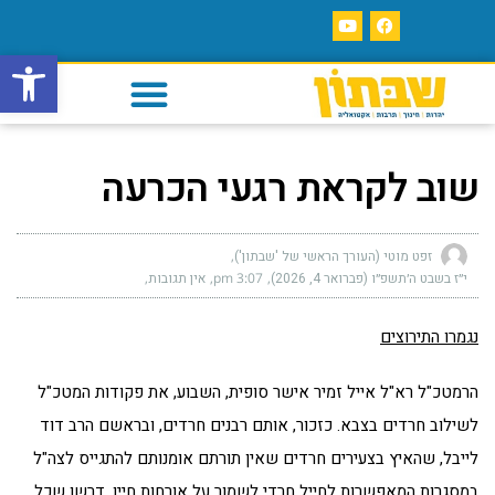
פתח סרגל
שוב לקראת רגעי הכרעה
זפט מוטי (העורך הראשי של 'שבתון')
י״ז בשבט ה׳תשפ״ו (פברואר 4, 2026)
3:07 pm
אין תגובות
נגמרו התירוצים
הרמטכ"ל רא"ל אייל זמיר אישר סופית, השבוע, את פקודות המטכ"ל
לשילוב חרדים בצבא. כזכור, אותם רבנים חרדים, ובראשם הרב דוד
לייבל, שהאיץ בצעירים חרדים שאין תורתם אומנותם להתגייס לצה"ל
במסגרות המאפשרות לחייל חרדי לשמור על אורחות חייו, דרשו שכל