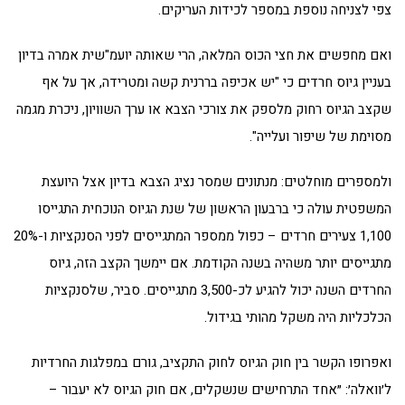
צפי לצניחה נוספת במספר לכידות העריקים.
ואם מחפשים את חצי הכוס המלאה, הרי שאותה יועמ"שית אמרה בדיון
בעניין גיוס חרדים כי "יש אכיפה בררנית קשה ומטרידה, אך על אף
שקצב הגיוס רחוק מלספק את צורכי הצבא או ערך השוויון, ניכרת מגמה
מסוימת של שיפור ועלייה".
ולמספרים מוחלטים: מנתונים שמסר נציג הצבא בדיון אצל היועצת
המשפטית עולה כי ברבעון הראשון של שנת הגיוס הנוכחית התגייסו
1,100 צעירים חרדים – כפול ממספר המתגייסים לפני הסנקציות ו-20%
מתגייסים יותר משהיה בשנה הקודמת. אם יימשך הקצב הזה, גיוס
החרדים השנה יכול להגיע לכ-3,500 מתגייסים. סביר, שלסנקציות
הכלכליות היה משקל מהותי בגידול.
ואפרופו הקשר בין חוק הגיוס לחוק התקציב, גורם במפלגות החרדיות
ל׳וואלה׳: ״אחד התרחישים שנשקלים, אם חוק הגיוס לא יעבור –