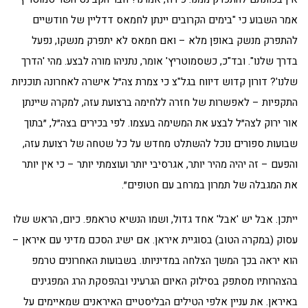
אמר השבוע כי "בימים הקרובים יינתן לחמאס דדליין של חודשיים
להתפרק מנשק באופן מלא – ואם חמאס לא יתפרק מנשקו, נפעל
בדרך שלנו". ובד"כ, כשסמוטריץ' אומר, נתניהו מורה לבצע. מהי 'הדרך
שלנו'? דורון קדוש דיווח בגל"צ כי צמרת צה״ל אישרה לאחרונה תוכניות
התקפיות – לאפשרות של חזרה ללחימה ברצועת עזה, למקרה שיינתן
אור ירוק לצה״ל לבצע את המשימה בעצמו. לפי בכירים בצה״ל, ״בתוך
שבועות ספורים נוכל להשתלט מחדש על כל שטחה של רצועת עזה,
והפעם – זה יהיה מהיר יותר, אגרסיבי יותר ועוצמתי יותר – כי אין יותר
את המגבלה של תמרון במרחב עם חטופים״.
ייתכן. אבל יש 'אבל' אחד גדול, ושמו הנשיא טראמפ. כיום, הראש שלו
עסוק (במקרה הטוב) בסוגיית איראן. אם ישיג הסכם מדיני עם איראן –
הוא יראה בכך המשך הצלחה במדיניותו. בשבועות האחרונים טרמפ
בהצהרותיו מסתפק בסילוק האיום הגרעיני ובהפסקת הרג המפגינים
באיראן. את עניין אלפי הטילים הבליסטיים האיראנים שמאיימים על