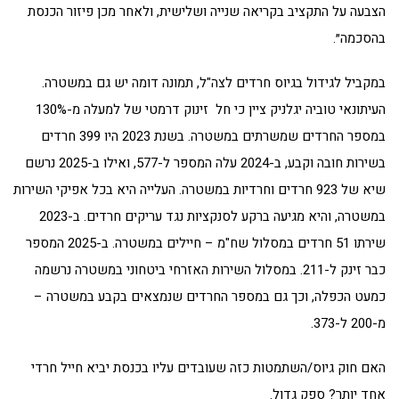
הצבעה על התקציב בקריאה שנייה ושלישית, ולאחר מכן פיזור הכנסת
בהסכמה״.
במקביל לגידול בגיוס חרדים לצה"ל, תמונה דומה יש גם במשטרה.
העיתונאי טוביה יגלניק ציין כי חל זינוק דרמטי של למעלה מ-130%
במספר החרדים שמשרתים במשטרה. בשנת 2023 היו 399 חרדים
בשירות חובה וקבע, ב-2024 עלה המספר ל-577, ואילו ב-2025 נרשם
שיא של 923 חרדים וחרדיות במשטרה. העלייה היא בכל אפיקי השירות
במשטרה, והיא מגיעה ברקע לסנקציות נגד עריקים חרדים. ב-2023
שירתו 51 חרדים במסלול שח"מ – חיילים במשטרה. ב-2025 המספר
כבר זינק ל-211. במסלול השירות האזרחי ביטחוני במשטרה נרשמה
כמעט הכפלה, וכך גם במספר החרדים שנמצאים בקבע במשטרה –
מ-200 ל-373.
האם חוק גיוס/השתמטות כזה שעובדים עליו בכנסת יביא חייל חרדי
אחד יותר? ספק גדול.