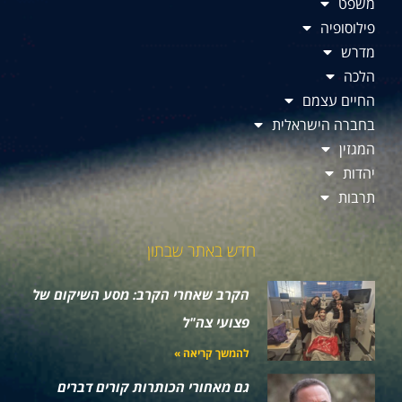
משפט
פילוסופיה
מדרש
הלכה
החיים עצמם
בחברה הישראלית
המגזין
יהדות
תרבות
חדש באתר שבתון
הקרב שאחרי הקרב: מסע השיקום של
פצועי צה"ל
להמשך קריאה »
גם מאחורי הכותרות קורים דברים