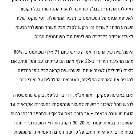
זאת לקראת הדיון בבג"ץ שמחכה לראות התקדמות בכל הקשור
לאכיפת הגיוס על המשתמטים. מזכיר הממשלה, יוסי פוקס, שלח
השבוע מכתב לשרים ובו ביקש לקבל מכל משרד ממשלתי הצעות
לצעדי אכיפה כלכליים משלימים נגד משתמטים מגיוס.
היועמ"שית של הוועדה אמרה כי יש כיום 71 אלף משתמטים, 80%
מהם מהציבור החרדי. כ-32 אלף מהם הם עריקים 'עם ותק' וניתן, אם
רוצים (ויכולים) לעצור אותם. היועמ״שית קראה לכל גופי המדינה
להגביר את האכיפה הפלילית, האזרחית והכלכלית על חייבי גיוס.
ואם באכיפה עסקינן, ראש אכ"א, דדו בר כליפא, ביקש מהמשטרה
לגבש נוהל לעיכוב דרושים למעצר שנתפסים במעצרים אקראיים עד
הגעת משטרה צבאית – אך סורב. זאת על אף שהתחייב כי זמן הגעת
המשטרה צבאית יעמוד על 30-20 דקות. התירוץ המשטרתי – חוסר
בכוח אדם. לא הייתי חותם על כך שזו הסיבה האמיתית. המשמעות –