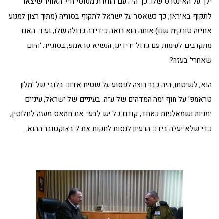
ילך על האינטרס שלו. כך היה עם החזרת מטוסי חיל האוויר שיצאו
לתקוף באיראן, כך כשאסר על ישראל לתקוף בסוריה (מתוך רצון למנוע
אחיזה טורקית שם) אותה הוא רואה כידידה גדולה שלו, ועוד. האם
מתקרבים לעימות עם גדול ידידינו, הנשיא טראמפ, בסוגיית 'היום
שאחרי' בעזה?
הוא, לשיטתו, היה כבר רוצה לפסוע על שטיח אדום בלובי של 'מלון
טראמפ' על חוף ימה המדהים של עזה. בעיניים של ישראל, עיניים
ימניות ושמאלניות כאחד, קודם כל יש לבער את חמאס מעזה לחלוטין,
כדי שלא יעלה בידם הרעיון לנסות לחקות את 7 באוקטובר ההוא.