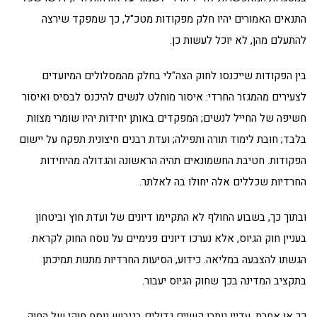
התנאים האמורים יהיו חלק מפקודות מטכ"ל, כך שמפקד שירצה
להתעלם מהן, לא יוכל לעשות כן.
בין הפקודות שייכנסו לחוק הצה"לי בחלק מהמסלולים המיועדים
לצעירים מהמגזר החרדי: איסור מוחלט לנשים להיכנס לבסיס ואיסור
חשיפה של החייל לנשים; המפקדים באותן יחידות יהיו שומרי מצוות
בלבד; חובת לימוד תורה ותפילה; ועדת רבנים חיצונית תפקח על יישום
הפקודות. חטיבת החשמונאים תהיה הראשונה והגדולה מהיחידות
החרדיות שכללים אלה יחולו בה לאלתר.
ובתוך כך, בשבוע החולף לא התקיימו דיונים של ועדת חוץ וביטחון
בעניין חוק הגיוס, אלא נערכו דיונים פנימיים על נוסח החוק לקראת
הגשתו להצבעה במליאה. כידוע, הסיעות החרדיות מתנות תמיכתן
בתקציב המדינה בכך שחוק הגיוס יעבור.
כך או אחרת, עדיין נותרו קשיים גדולים בגיבוש נוסח חוקי של החוק.