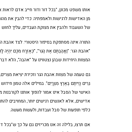
אותו משפט מכונן, "בכל דור ודור חייב אדם לראות 
מן האדישות לרגישות ולאמפתיה: כדי להבין את מהות
של השעבוד ולהבין את מצוקת העבדים, עליך לחוש בת
התורה אינה מסתפקת בסיפור היסטורי. לצד אהבת ה' ו
"אהבת הגר: "וַאֲהַבְתֶּם אֶת הַגֵּר", "כְּאֶזְרָח מִכֶּם יִהְיֶה לָכֶ
המצוות היחידות שבהן נצטווינו על "אהבה", הלא דבר 
גם טעמה של מצוות אהבת הגר וזכירת יציאת מצרים, חוז
גֵרִים הֱיִיתֶם בְּאֶרֶץ מִצְרָיִם". במילים אלה טמון חידוש
האישי של הסבל אינו אמור להפוך אותנו לקורבנות מר
אדישים, אלא לאנשים רגישים יותר, המחויבים להת
כלפי תופעות של סבל ועבדות, ולעשות מעשה.
אם תרצו, בלילה זה אנו מכריזים גם על כך ש"בכל דור