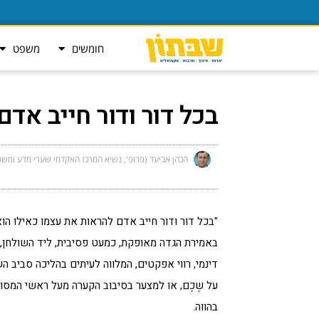
חומשים
משפט
בכל דור ודור חייב אדם
הכהן אביעד (פרופ', נשיא המרכז האקדמי שערי מדע ומשפ
"בכל דור ודור חייב אדם להראות את עצמו כאילו הוא
באמירת הגדה מאופקת, כמעט פסיבית, ליד השולחן,
דינמי, רווי אפקטים, המלווה לעיתים בהליכה סביב הש
על שֶכֶם, או למצער בסיבוב הקערה מעל ראשי המסובים
בהווה.