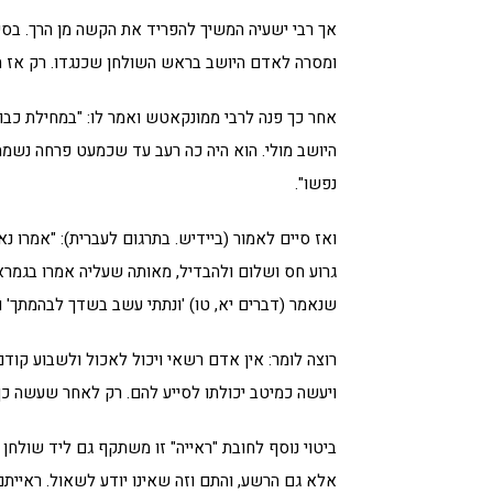
אך רבי ישעיה המשיך להפריד את הקשה מן הרך. בסיי
ומסרה לאדם היושב בראש השולחן שכנגדו. רק אז חז
אחר כך פנה לרבי ממונקאטש ואמר לו: "במחילת כבוד
היושב מולי. הוא היה כה רעב עד שכמעט פרחה נשמת
נפשו".
ואז סיים לאמור (ביידיש. בתרגום לעברית): "אמרו נא
גרוע חס ושלום ולהבדיל, מאותה שעליה אמרו בגמר
שנאמר (דברים יא, טו) 'ונתתי עשב בשדך לבהמתך' ו
רוצה לומר: אין אדם רשאי ויכול לאכול ולשבוע קודם
ויעשה כמיטב יכולתו לסייע להם. רק לאחר שעשה כן, 
ביטוי נוסף לחובת "ראייה" זו משתקף גם ליד שולחן 
אלא גם הרשע, והתם וזה שאינו יודע לשאול. ראייתם