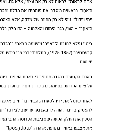
אדם
לראות
". לראות לא רק את עצמו, אלא גם, ואול
ה'אחֵר'. בראשית ה'סדר' אנו פותחים את הדלת ומכריז
ייתי וייכול". זוהי לא רק מחווה של צדקה, אלא הצהרה
ה"אחֵר" – העני, הגר, היתום והאלמנה – הם חלק בלת
ביטוי נפלא לחובת ה"ראייה" ויישומה מצאתי ב"הגדת
קרעסטירר (1925-1852), מתלמידי ר
ישועות.
באחד הקטעים בהגדה מסופר כי באחת השנים, ביומא 
על ציונו הקדוש. בסיומה, נהג כדרך חסידים וערך במק
לאחר שנטל את ידיו לסעודה, הבחין בר' חיים אלעז
להפסיק בדיבור, הורה לו באצבעו שיישב לצידו. ר' י
הסכין את החלק הקשה שסביבות הפרוסה. הרבי ממונקא
את אצבעו באוויר בתנועת אזהרה: "נוּ, נוּ!, הֶפְסֵק!"