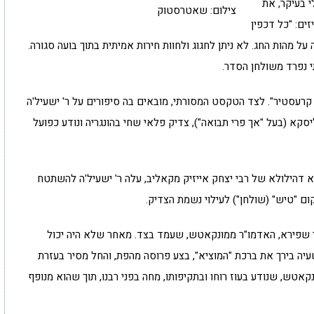
י בעיקר, את
צילום: שאטרסטוק
ים: "כל דכפין
 על מהות החג. לא ניתן לחגוג ולחוות חירות אמיתית בתוך בועה סגורה.
י נפרד משולחן הסדר.
 קרעסטיר". לצד הטקסט המסורתי, מובאים בה סיפורים על ר' ישעיל'ה
בי צבי הירש מליסקא (בעל "אך פרי תבואה"), צדיק פלאי שחי בהונגריה ונודע כפועל
דהילולא של רבי יצחק אייזיק מקאליב, עלה ר' ישעיל'ה להשתטח
ום "טיש" (שולחן") לעילוי נשמת הצדיק.
ר שפירא, האדמו"ר ממונקאטש, שעמד בצד. מאחר שלא היה יכול
שעיה בירך את ברכת "המוציא", בצע פרוסה מהפת, והחל מסיר בעזרת
טש, שנודע בעוז רוחו ובתקיפותו, מחה בפני רבנו, תוך שהוא מנופף