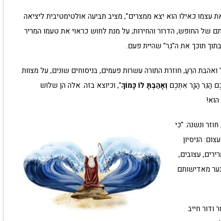
את עצמו כאילו הוא יצא ממצרים", מציב תביעה אולטימטיבית ליציאה
ם של החופש, הדרור והחירות; על מנת לחוש כראוי את טעמו המריר
וך תוכך את ה"גֵר" שהיית פעם.
אהבת הרֵעַ, חוזרת התורה עשרות פעמים, בניסוחים שונים, על מצוות
ם הַגֵּר הַגָּר אִתְּכֶם
וְאָהַבְתָּ לוֹ כָּמוֹךָ
", וכיוצא בזה. אלה הן שלוש
הוא!
ר ונשנה: "כִּי
 עצום: הניסיון
ירים, עצובים,
נער מאדישותם
 ודור חייב