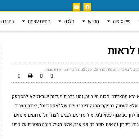
פילוסופיה
מדרש
הלכה
החיים עצמם
בחברה ה
 לראות
ט)
ז׳ בניסן ה׳תשפ״ו (מרץ 25, 2026)
12:28 pm
אין תגובות
 יצא ממצרים". מכוח חיוב זה, נהגו ברבות מעֵדות ישראל לא להסתפק
 אלא לעסוק בהפקת מחזה דינמי שלם של "אקסודוס", יצירת מצרים.
ולחן כשהגוף עטוי ב'גלימת' סדינים לבנים ו"צרורות" מדומים מונחים
. זיכרון זה אינו צופה רק פני עבר, אלא מטיל חובה מוסרית על חיינו