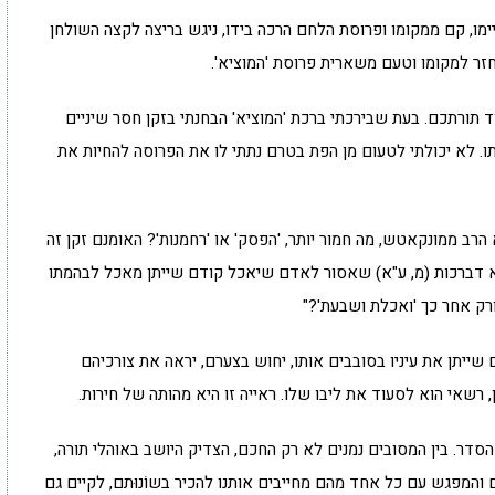
מו, קם ממקומו ופרוסת הלחם הרכה בידו, ניגש בריצה לקצה השולחן
ר למקומו וטעם משארית פרוסת 'המוציא'.
 תורתכם. בעת שבירכתי ברכת 'המוציא' הבחנתי בזקן חסר שיניים
ו. לא יכולתי לטעום מן הפת בטרם נתתי לו את הפרוסה להחיות את
 הרב ממונקאטש, מה חמור יותר, 'הפסק' או 'רחמנות'? האומנם זקן זה
א דברכות (מ, ע"א) שאסור לאדם שיאכל קודם שייתן מאכל לבהמתו
רק אחר כך 'ואכלת ושבעת'?"
 שייתן את עיניו בסובבים אותו, יחוש בצערם, יראה את צורכיהם
רשאי הוא לסעוד את ליבו שלו. ראייה זו היא מהותה של חירות.
הסדר. בין המסובים נמנים לא רק החכם, הצדיק היושב באוהלי תורה,
 והמפגש עם כל אחד מהם מחייבים אותנו להכיר בשוֹנוּתם, לקיים גם