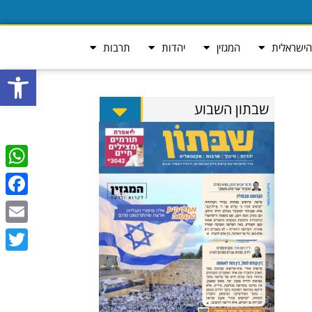
ישראלית
המגזין
יהדות
תרבות
פתח סרגל
שבתון השבוע
tsApp
ebook
Email
Twitter