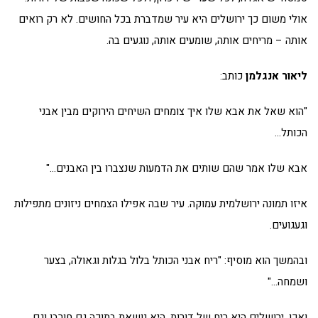
אולי משום כך ירושלים היא עיר שמדברת בכל החושים. לא רק רואים
אותה – מריחים אותה, שומעים אותה, נוגעים בה.
ליאור אנגלמן
כותב:
"הוא שאל את אבא שלו איך צומחים השיחים הירוקים מבין אבני
הכותל…
אבא שלו אמר שהם שותים את הדמעות שנצברו בין האבנים…"
איזו תמונה ירושלמית עמוקה. עיר שבה אפילו הצמחים ניזונים מתפילות
וגעגועים.
ובהמשך הוא מוסיף: "ריח אבני הכותל בלול בגלות וגאולה, בצער
ושמחה…"
ואכן, ירושלים היא ריח של דורות. היא נושאת בתוכה גם חורבן וגם