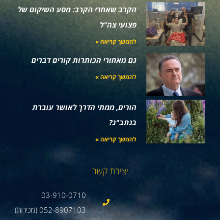
הקרב שאחרי הקרב: מסע השיקום של
פצועי צה"ל
להמשך קריאה »
גם מאחורי הכותרות קורים דברים
להמשך קריאה »
הורים, ממתי הדרך לאושר עוברת
בנתב"ג?
להמשך קריאה »
יצירת קשר
03-910-0710
052-8907103 (מכירות)