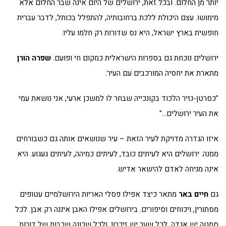
יותר מן החלום. ובכל זאת, ירושלים של היום אינה שבר החלום אלא
מימושו. עצם היכולת ללכת ברחובותיה, להתפלל בכותל, לדבר עברית
חופשית בארץ ישראל, היא נס שדורות רק חלמו עליו.
ירושלים נוכחת גם בספרות הישראלית כמקום חי ופועם.
שפרה הורן
מתארת את יחסיה המורכבים עם העיר:
"כסרטן-נזיר הלכוד בקונכייה שבחר לו למשכן ארעי, אני נושאת עמי
את העיר ירושלים…"
איזו הגדרה מדויקת לעיר הזאת – עיר שנושאים אותה גם כשבורחים
ממנה. ירושלים היא לעיתים כובד, לעיתים כמיהה, לעיתים געגוע. היא
אינה מניחה לאדם להישאר אדיש.
גם
חיים באר
מתאר כיצד אפילו פסלי האריות הירושלמיים עטופים
מסתורין, ויכוחים וסיפורים. בירושלים אפילו האבן איננה רק אבן. לכל
סמטה יש אגדה, לכל שער יש זיכרון, ולכל שכונה שכבות של דורות.