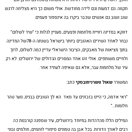
תקווה. גם דמעות וגם לידה מחודשת. אולי משום כך היא מצליחה לרגש
שוב ושוב גם אנשים שכבר ביקרו בה אינספור פעמים.
דווקא במדינה רוויית מלחמות ופצעים, מעניין לגלות כי "שיר לשלום"
נבחר לאחד השירים האהובים ביותר בישראל בשנתה ה-78של המדינה.
בתוך מציאות של מאבקים, הציבור הישראלי עדיין כמה לשלום, לרוך
ולחיים משותפים. אולי זהו אחד המסרים הגדולים של ירושלים: לא רק
עיר של מלחמות עבר, אלא גם שאיפה לעתיד אחר.
המשורר
שאול טשרניחובסקי
כתב:
"ראי אדמה, כי היינו בזבזנים עד מאד הא לך הטובים בבנינו, נוער טהר
חלומות…"
המילים הללו מהדהדות במיוחד בירושלים, עיר שספגה קורבנות כה
רבים לאורך הדורות. בכל אבן בה טמונים סיפורי לוחמים, חולמים ובוני