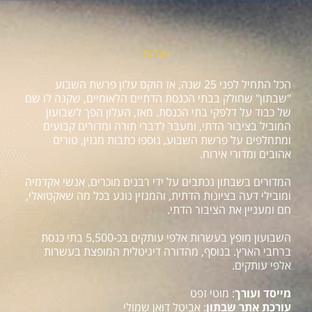
אודות
הכל התחיל לפני 25 שנה, אז הוקם עלון פרשת השבוע
"שבתון" שחולק בבתי הכנסת הדתיים הלאומיים, שקנה לו שם
של כבוד על דלפקי בתי הכנסת. מאז, העלון הפך לשבועון
המוביל בציבור הדתי, ומעבר לדברי תורה ומדורים קבועים
ומתחלפים על פרשת השבוע, נוספו כתבות מגזין, טורים
אהובים ומדורי אירוח.
המדורים בשבתון נכתבים על ידי רבנים מוכרים, אנשי אקדמיה
ומובילי דעה בציונות הדתית, והמגזין נוגע בכל מה שאקטואלי,
חם ומעניין את הציבור הדתי.
השבועון מופץ בעשרות אלפי עותקים בכ-5,500 בתי כנסת
ברחבי הארץ. בנוסף, מהדורה דיגיטלית המופצת בעשרות
אלפי עותקים.
מייסד ועורך
: מוטי זפט
עורכת אתר שבתון
: אביטל דואן שמולי