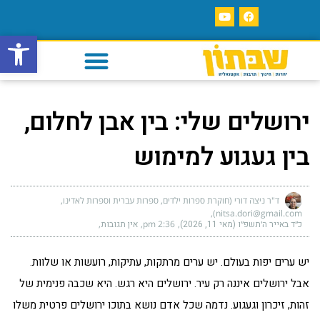
פתח סרגל
ירושלים שלי: בין אבן לחלום,
בין געגוע למימוש
ד"ר ניצה דורי (חוקרת ספרות ילדים, ספרות עברית וספרות לאדינו,
nitsa.dori@gmail.com)
כ״ד באייר ה׳תשפ״ו (מאי 11, 2026)
2:36 pm
אין תגובות
יש ערים יפות בעולם. יש ערים מרתקות, עתיקות, רועשות או שלוות.
אבל ירושלים איננה רק עיר. ירושלים היא רגש. היא שכבה פנימית של
זהות, זיכרון וגעגוע. נדמה שכל אדם נושא בתוכו ירושלים פרטית משלו