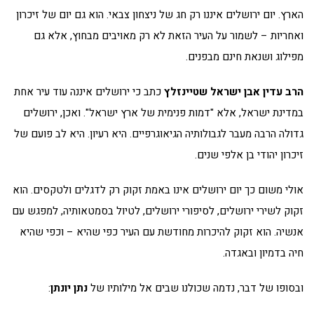
הארץ. יום ירושלים איננו רק חג של ניצחון צבאי. הוא גם יום של זיכרון
ואחריות – לשמור על העיר הזאת לא רק מאויבים מבחוץ, אלא גם
מפילוג ושנאת חינם מבפנים.
הרב עדין אבן ישראל שטיינזלץ
כתב כי ירושלים איננה עוד עיר אחת
במדינת ישראל, אלא "דמות פנימית של ארץ ישראל". ואכן, ירושלים
גדולה הרבה מעבר לגבולותיה הגיאוגרפיים. היא רעיון. היא לב פועם של
זיכרון יהודי בן אלפי שנים.
אולי משום כך יום ירושלים אינו באמת זקוק רק לדגלים ולטקסים. הוא
זקוק לשירי ירושלים, לסיפורי ירושלים, לטיול בסמטאותיה, למפגש עם
אנשיה. הוא זקוק להיכרות מחודשת עם העיר כפי שהיא – וכפי שהיא
חיה בדמיון ובאגדה.
ובסופו של דבר, נדמה שכולנו שבים אל מילותיו של
נתן יונתן
: