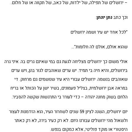
– ירושלים של תפילה, של ילדות, של כאב, של תקווה או של חלום.
וכך כתב
נתן יונתן
:
"לכל אחד יש עיר ושמה ירושלים
שהוא אולם, אולם לה חלומות"…
אולי משום כך ירושלים מצליחה לגעת גם במי שאינם גרים בה. איני גרה
בירושלים, והיא חיה בי תמיד. יש ערים שאוהבים לגור בהן, ויש ערים
שאוהבים בנשמה. ירושלים עבורי היא עיר שנושמים גם מרחוק. די
במראה אבן ירושלמית, בצליל פעמונים, בשיר ישן על הכותל או בריח
הלחם בשוק מחנה יהודה – כדי לעורר בי התרגשות שקשה להסביר.
יום ירושלים, השנה לציון 59 שנים לשחרור העיר, הוא הזדמנות לעצור
ולשאול מהי ירושלים עבורנו היום. לא רק כעיר בירה, לא רק כאתר
היסטורי או מוקד פוליטי, אלא כמקום בנפש.