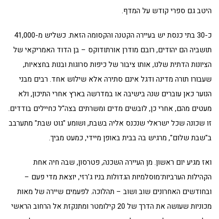
היטב גם ספרי קודש על המדף.
כ-30 בתי כנסת יש בעיירה הקטנה והקסומה הזאת. כשליש מ-41,000
תושביה הם יהודים, רובם מודרן אורתודוקס – בן הדוד האמריקאי של
הציונות הדתית שלנו, אותו ציבור של כיפות סרוגות ובנות בחצאיות,
שעבורו תורה מדינה ודגל אינם סתירה אלא שילוש אחד. רבים מבני
הנוער כאן עוברים שנה בישיבה או במדרשה בארץ אחרי התיכון, ולא
מעטים מהם, אחרי כן, לובשים מדים ומשרתים בצה"ל כחיילים בודדים.
זו שכונה שכל ישראלי שנכנס אליה בשבת, ושומע "גוט שבת" מתערבב
ב"שבת שלום", מרגיש בה בבית באופן מיידי, כמעט מביך.
ואז מגיע יום ראשון. מן העיירה השכנה, פטרסון, שבה חיה אחת
הקהילות הערביות־מוסלמיות הגדולות בניו ג'רזי, יוצאת מדי פעם –
ובחודשים האחרונים שוב ושוב – תהלוכה. לפעמים שיירה של מאות
מכוניות שעושה את הדרך של 20 קילומטר ומתנקזת אל הרחוב הראשי