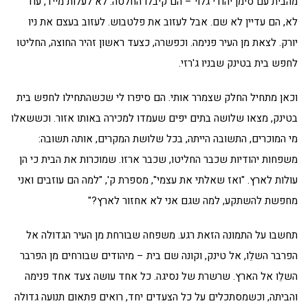
מהבית עם סימן יהודי גלוי – הם קיבלו החלטה. לא לעלות מייד, עוד
לא, הם עדיין לא שם. אבל לעזוב את פלטבוש. לעזוב בעצם את ניו
יורק. לצאת מן העיר פנימה. וכפשרה, כצעד ראשון זהיר החוצה, החליטו
לחפש בית בטינק שבניו ג'רזי.
וכאן מתחיל החלק שצמרר אותי. הם סיפרו לי שכשהתחילו לחפש בית
בטינק, מצאו שלושה בתים יפים שעמדו למכירה באותו אזור. וכששאלו
מי המוכרים, התשובה הייתה, בכל שלושת המקרים, אותה תשובה:
משפחות יהודיות שכבר החליטו, שכבר ארזו. שמוכרות את הבית כי הן
עולות לארץ. "ואז שאלתי את עצמי", מספרת ק', "למה הם עוזבים ואני
מחפשת להשתקע, למה שגם אני לא אחזור לארץ?"
תחשבו על התמונה הזאת רגע. משפחה שבורחת מן העיר הגדולה אל
הפרבר השלֵו, אל טינק, וקונה שם בית – מיהודים שבורחים מן הפרבר
השלֵו אל הארץ. שרשרת של נסיגה. כל אחד עושה צעד אחד פנימה
והביתה, וכשמסתכלים על כל הצעדים יחד, רואים פתאום תנועה גדולה