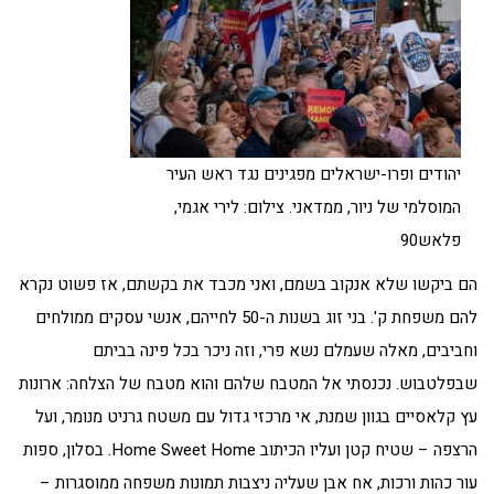
יהודים ופרו-ישראלים מפגינים נגד ראש העיר
המוסלמי של ניור, ממדאני. צילום: לירי אגמי,
פלאש90
הם ביקשו שלא אנקוב בשמם, ואני מכבד את בקשתם, אז פשוט נקרא
להם משפחת ק'. בני זוג בשנות ה-50 לחייהם, אנשי עסקים ממולחים
וחביבים, מאלה שעמלם נשא פרי, וזה ניכר בכל פינה בביתם
שבפלטבוש. נכנסתי אל המטבח שלהם והוא מטבח של הצלחה: ארונות
עץ קלאסיים בגוון שמנת, אי מרכזי גדול עם משטח גרניט מנומר, ועל
הרצפה – שטיח קטן ועליו הכיתוב Home Sweet Home. בסלון, ספות
עור כהות ורכות, אח אבן שעליה ניצבות תמונות משפחה ממוסגרות –