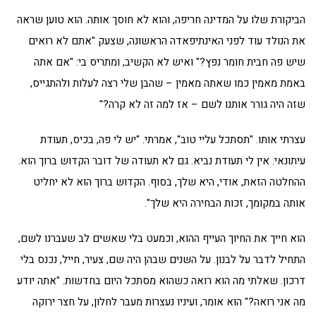
הביקורת שלו על המדינה חריפה, והוא לא חוסך אותה. הוא טוען שראה
את הנולד עוד לפני האינתיפאדה הראשונה, שצעק "אתם לא רואים
שיש פה חבית חומר נפץ?" ואיש לא הקשיב, ומתריס בי: "אם אתה
באמת מאמין כמו שאתה מאמין – שהבן שלי רצה לעלות ולהתגייס,
שזה היה גורר אותנו לשם – אז למה זה לא קרה?"
עצרתי אותו. "תסתכל עליי טוב", אמרתי. "יש לי פה, בכיס, תעודת
עיתונאי. אין לי תעודת נביא. גם לא תעודה של דובר הקדוש ברוך הוא.
ההחלטה הזאת, אודי, היא שלך, בסוף. הקדוש ברוך הוא לא יחליט
אותה במקומך, זכות הבחירה היא שלך".
הוא חייך את החיוך העייף ההוא, וכמעט בלי שאשים לב שעברנו לשם,
התחיל לדבר על לבנון. על השנים שבהן היה שם, צעיר, חייל, נכנס בלי
דרכון. שאלתי מה הוא רואה כשהוא מסתכל היום בחדשות. "אתה יודע
מה אני רואה?" הוא אומר, ועיניו נעצרות מעבר לחלון, על חצר ירוקה