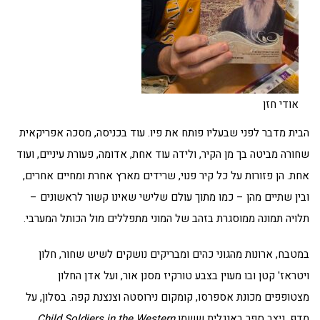
אודי חזן
הבית מדבר לפני שבעליו פותח את פיו. עוד בכניסה, מסכה אפריקאית
שחורה מביטה בך מן הקיר, ולידה עוד אחת, אדומה, פעורת עיניים, ועוד
אחת. הן פזורות על כל קיר פנוי, שרידים מארץ אחרת ומחיים אחרים,
ובין שתיים מהן – כמו מתוך עולם שלישי שאינו קשור לראשונים –
תלויה תמונה ממוסגרת בזהב של המוני מתפללים מול הכותל המערבי.
במטבח, ארונות מהגוני כהים ומבריקים נושקים לשיש שחור, חלון
ויטראז' קטן ובו מעוין בצבע טורקיז מסנן אור, ועל אדן החלון
מצטופפים מכונת אספרסו, קומקום נירוסטה וצנצנת קפה. בסלון, על
מדף, ניצב ספר באנגלית ששמו
Child Soldiers in the Western