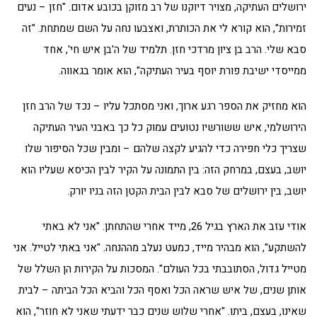
ירושלים העתיקה, מצויר דיוקנו של רב מזוקן בכובע אדום. "חזן – נעים
זמירות", הוא קורא לי את הכותרת, ואצבעו נחה על השם שמתחת. "זה
סבא שלי. הרב בן ציון מרדכי חזן. תלמיד של ה'בן איש חי', אחד
ממייסדי ישיבת פורת יוסף בעיר העתיקה", הוא אומר בגאווה.
הוא מחזיק את הספר רגע ארוך, ואני מסתכל עליו – נכד של הרב חזן
הירושלמי, איש ששורשיו נטועים עמוק כל כך באבני העיר העתיקה
שצריך כלי חפירה כדי להגיע לקצה שלהם – ומבין שכל הסיפור שלו
יושב, בעצם, במרחק הזה: בין התמונה על הקיר לבין הכיסא שעליו הוא
יושב, בין ירושלים של סבא לבין הבית הקטן הזה בניו יורק.
אודי עזב את הארץ בגיל 26, מייד אחרי שהתחתן. "אני לא באתי
להשתקע", הוא מבהיר מייד, כמעט נעלב מההנחה. "אני באתי לטייל. אני
מטייל גדול, הסתובבתי בכל העולם". המסכות על הקירות הן השלל של
אותן שנים, של איש שראה הכל ואסף הכל והביא הכל הביתה – לבית
שאינו, בעצם, ביתו. "אחרי שלוש שנים כבר ידעתי שאני לא חוזר", הוא