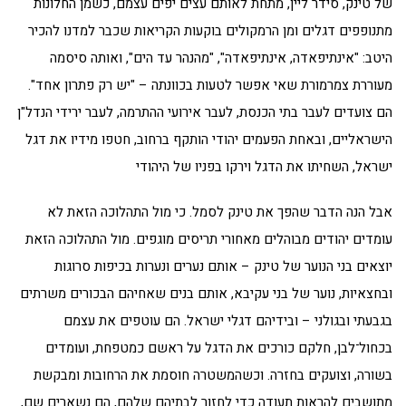
של טינק, סידר ליין, מתחת לאותם עצים יפים עצמם, כשמן החלונות
מתנופפים דגלים ומן הרמקולים בוקעות הקריאות שכבר למדנו להכיר
היטב: "אינתיפאדה, אינתיפאדה", "מהנהר עד הים", ואותה סיסמה
מעוררת צמרמורת שאי אפשר לטעות בכוונתה – "יש רק פתרון אחד".
הם צועדים לעבר בתי הכנסת, לעבר אירועי ההתרמה, לעבר ירידי הנדל"ן
הישראליים, ובאחת הפעמים יהודי הותקף ברחוב, חטפו מידיו את דגל
ישראל, השחיתו את הדגל וירקו בפניו של היהודי
אבל הנה הדבר שהפך את טינק לסמל. כי מול התהלוכה הזאת לא
עומדים יהודים מבוהלים מאחורי תריסים מוגפים. מול התהלוכה הזאת
יוצאים בני הנוער של טינק – אותם נערים ונערות בכיפות סרוגות
ובחצאיות, נוער של בני עקיבא, אותם בנים שאחיהם הבכורים משרתים
בגבעתי ובגולני – ובידיהם דגלי ישראל. הם עוטפים את עצמם
בכחול־לבן, חלקם כורכים את הדגל על ראשם כמטפחת, ועומדים
בשורה, וצועקים בחזרה. וכשהמשטרה חוסמת את הרחובות ומבקשת
מתושבים להראות תעודה כדי לחזור לבתיהם שלהם, הם נשארים שם,