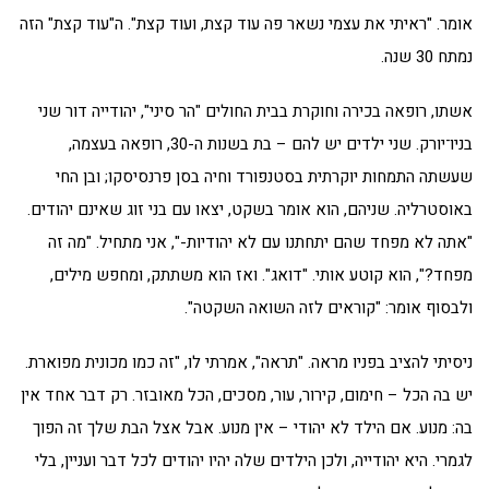
אומר. "ראיתי את עצמי נשאר פה עוד קצת, ועוד קצת". ה"עוד קצת" הזה
נמתח 30 שנה.
אשתו, רופאה בכירה וחוקרת בבית החולים "הר סיני", יהודייה דור שני
בניו־יורק. שני ילדים יש להם – בת בשנות ה-30, רופאה בעצמה,
שעשתה התמחות יוקרתית בסטנפורד וחיה בסן פרנסיסקו; ובן החי
באוסטרליה. שניהם, הוא אומר בשקט, יצאו עם בני זוג שאינם יהודים.
"אתה לא מפחד שהם יתחתנו עם לא יהודיות-", אני מתחיל. "מה זה
מפחד?", הוא קוטע אותי. "דואג". ואז הוא משתתק, ומחפש מילים,
ולבסוף אומר: "קוראים לזה השואה השקטה".
ניסיתי להציב בפניו מראה. "תראה", אמרתי לו, "זה כמו מכונית מפוארת.
יש בה הכל – חימום, קירור, עור, מסכים, הכל מאובזר. רק דבר אחד אין
בה: מנוע. אם הילד לא יהודי – אין מנוע. אבל אצל הבת שלך זה הפוך
לגמרי. היא יהודייה, ולכן הילדים שלה יהיו יהודים לכל דבר ועניין, בלי