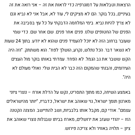
הרצאות וטבלאות על דמוגרפיה כדי לראות את זה – אני רואה את זה
בעיניים, בכל בוקר. הם לא מציקים לי, עוד לא, אבל אני לא נביא וגם
לא צריך להיות נביא. בימי המלחמה הדבקתי על כל עץ בסביבה את
הפנים של החטופים שלנו. פנים אחר פנים. שם אחר שם. כדי שמי
שעובר ברחוב הזה לא יוכל להעמיד פנים שהוא לא יודע. בתוך 24 שעות
לא נשאר דבר. הכל נתלש, נקרע, הושלך לפח". הוא משתתק. "וזה היה
הקש ששבר את גב הגמל. לא הפחד. עמדתי באותו בוקר מול העצים
העירומים, והבנתי שהמקום הזה כבר לא הבית שלי. ואולי מעולם לא
היה".
באמצע השיחה, כמו מתוך התסריט, נקש על הדלת אורח – נוצרי ציוני
מארגון תומך ישראל, גוי שאוהב את ישראל, כדבריו, "יותר מהישראלים
עצמם". אודי קם, מקבל אותו בלבביות, ושב להתיישב. הסצנה הקטנה
הזו – יהודי שעזב את ירושלים, מארח בביתו שבגלות נוצרי שאוהב את
ציון – תלויה באוויר ולא צריכה פירוש.