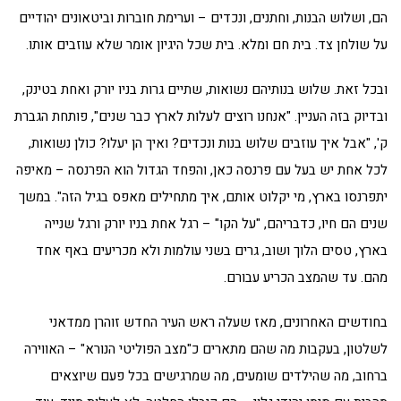
הם, ושלוש הבנות, וחתנים, ונכדים – וערימת חוברות וביטאונים יהודיים
על שולחן צד. בית חם ומלא. בית שכל היגיון אומר שלא עוזבים אותו.
ובכל זאת. שלוש בנותיהם נשואות, שתיים גרות בניו יורק ואחת בטינק,
ובדיוק בזה העניין. "אנחנו רוצים לעלות לארץ כבר שנים", פותחת הגברת
ק', "אבל איך עוזבים שלוש בנות ונכדים? ואיך הן יעלו? כולן נשואות,
לכל אחת יש בעל עם פרנסה כאן, והפחד הגדול הוא הפרנסה – מאיפה
יתפרנסו בארץ, מי יקלוט אותם, איך מתחילים מאפס בגיל הזה". במשך
שנים הם חיו, כדבריהם, "על הקו" – רגל אחת בניו יורק ורגל שנייה
בארץ, טסים הלוך ושוב, גרים בשני עולמות ולא מכריעים באף אחד
מהם. עד שהמצב הכריע עבורם.
בחודשים האחרונים, מאז שעלה ראש העיר החדש זוהרן ממדאני
לשלטון, בעקבות מה שהם מתארים כ"מצב הפוליטי הנורא" – האווירה
ברחוב, מה שהילדים שומעים, מה שמרגישים בכל פעם שיוצאים