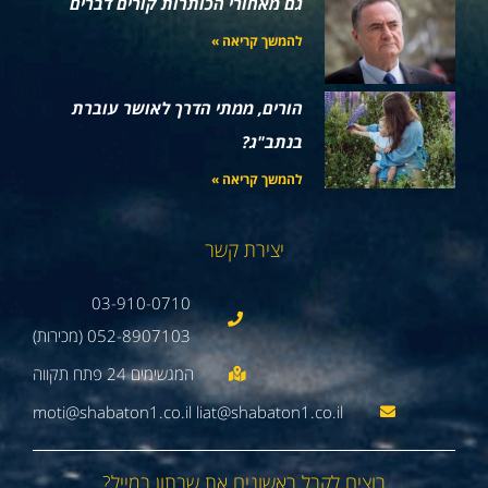
גם מאחורי הכותרות קורים דברים
להמשך קריאה »
הורים, ממתי הדרך לאושר עוברת
בנתב"ג?
להמשך קריאה »
יצירת קשר
03-910-0710
052-8907103 (מכירות)
moti@shabaton1.co.il liat@shabaton1.co.il
רוצים לקבל ראשונים את שבתון במייל?