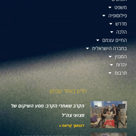
משפט
פילוסופיה
מדרש
הלכה
החיים עצמם
בחברה הישראלית
המגזין
יהדות
תרבות
חדש באתר שבתון
הקרב שאחרי הקרב: מסע השיקום של
פצועי צה"ל
להמשך קריאה »