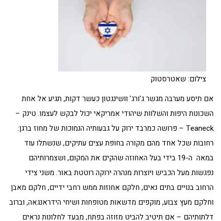
צילום: שאטרסטוק
אם תיסע מערבה מגשר ג'ורג' וושינגטון כעשר דקות, תגיע אל אחת
השכונות היפות והשלוות שיהודי אמריקאי יכול לבקש לעצמו. טינק –
Teaneck – פרושה כמרבד ירוק על גבעותיה הנמוכות של מחוז ברגן:
רחובות שכל אחד מהם מקורה בחופת עצים עתיקים, שנשתלו עוד
במאה ה-19 בידי בעל האחוזה שהקים את המקום, ושצמרותיהם
נפגשות מעל הכביש ויוצרות מנהרה ירוקה רוטטת באור. משני צידי
הרחוב בנויים בתים נאים, חלקם אחוזות ממש רחבי ידיים, חלקם מאבן
וחלקם מעץ צבוע, מוקפים מדשאות מטופחות ושיחי הידראנגאה, וברוב
דלתותיהם – אם תיטיב להביט מזוזה בפתח, מבעד לחלונות נראים