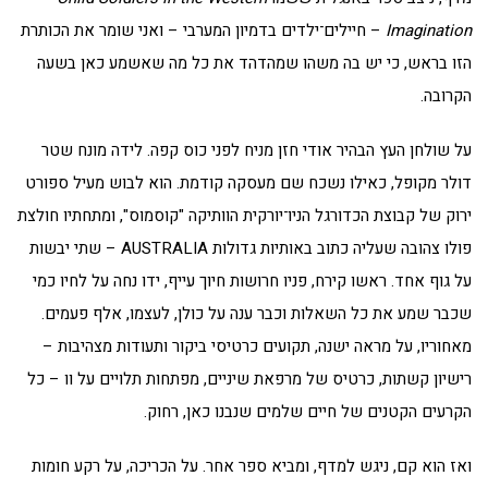
Imagination
– חיילים־ילדים בדמיון המערבי – ואני שומר את הכותרת
הזו בראש, כי יש בה משהו שמהדהד את כל מה שאשמע כאן בשעה
הקרובה.
על שולחן העץ הבהיר אודי חזן מניח לפני כוס קפה. לידה מונח שטר
דולר מקופל, כאילו נשכח שם מעסקה קודמת. הוא לבוש מעיל ספורט
ירוק של קבוצת הכדורגל הניו־יורקית הוותיקה "קוסמוס", ומתחתיו חולצת
פולו צהובה שעליה כתוב באותיות גדולות AUSTRALIA – שתי יבשות
על גוף אחד. ראשו קירח, פניו חרושות חיוך עייף, ידו נחה על לחיו כמי
שכבר שמע את כל השאלות וכבר ענה על כולן, לעצמו, אלף פעמים.
מאחוריו, על מראה ישנה, תקועים כרטיסי ביקור ותעודות מצהיבות –
רישיון קשתות, כרטיס של מרפאת שיניים, מפתחות תלויים על וו – כל
הקרעים הקטנים של חיים שלמים שנבנו כאן, רחוק.
ואז הוא קם, ניגש למדף, ומביא ספר אחר. על הכריכה, על רקע חומות