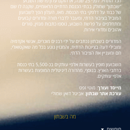
הכל התחיל לפני 25 שנה, אז הוקם עלון פרשת השבוע
"שבתון" שחולק בבתי הכנסת הדתיים הלאומיים, שקנה לו שם
של כבוד על דלפקי בתי הכנסת. מאז, העלון הפך לשבועון
המוביל בציבור הדתי, ומעבר לדברי תורה ומדורים קבועים
ומתחלפים על פרשת השבוע, נוספו כתבות מגזין, טורים
אהובים ומדורי אירוח.
המדורים בשבתון נכתבים על ידי רבנים מוכרים, אנשי אקדמיה
ומובילי דעה בציונות הדתית, והמגזין נוגע בכל מה שאקטואלי,
חם ומעניין את הציבור הדתי.
השבועון מופץ בעשרות אלפי עותקים בכ-5,500 בתי כנסת
ברחבי הארץ. בנוסף, מהדורה דיגיטלית המופצת בעשרות
אלפי עותקים.
מייסד ועורך
: מוטי זפט
עורכת אתר שבתון
: אביטל דואן שמולי
מה בשבתון
חומשים