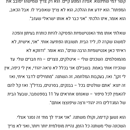
קשר למי שתינשא. אצלה המנוע קיים. הוא רק צריך שמישהו יסובב את
המפתח". הוא יודע את ההלכה, הוא לא צריך שאסביר לו. אבל הכאב,
הוא אומר, אינו הלכתי. "אני כבר לא אותו ישראלי שעזב".
שאלתי אותו מתי האנטישמיות הפסיקה להיות כותרת בעיתון והפכה
למשהו שקרה לו, ליד הבית. תשובתו הפתיעה אותי. "אני, אישית, לא
ראיתי כאן אנטישמיות הרבה שנים", הוא אומר. "ודווקא לא
מהמוסלמים. השכנים שלי – איטלקים, נוצרים – היו חברים שלי. עד
שהכירו אותי באמת. בשבילם אני בכלל לא נראה יהודי, אין לי כיפה, אין
לי זקן". ואז, בעקבות המלחמה, זה השתנה. "מתחילים לדבר איתי, ואז
זה יוצא: 'אתם שולטים בכל – בבנקים, בסרטים, בנדל"ן'. ואז קל להם
להאמין לכל סיפור – שאנחנו אחראים על 11 בספטמבר, שבעל הבית
של המגדלים היה יהודי ורצה שיפוצצו אותם".
הוא נשען קדימה, וקולו משתנה. "אני אגיד לך מתי זה נסגר אצלי.
השכונה שלי משתנה כל הזמן, נהיית מוסלמית יותר ויותר, ואני לא צריך