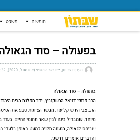
חומשים
משפט
בפעולה – סוד הגאולה
מערכת שבתון
י״ט באב ה׳תש״פ (אוגוסט 9, 2020)
:32 am
בפעולה – סוד הגאולה
הרב פרופ' דניאל הרשקוביץ, יו"ר מפלגת הבית היהודי
הרב צבי הירש קלישר, מבשר הציונות טבע את הסיסמ
מיוחד, שמבדיל בינה לבין שאר תחומי החיים. בעוד ב
שביחס לגאולה, הנעתה תלויה כמעט באופן בלעדי במ
והדברים אומרים דרשני.