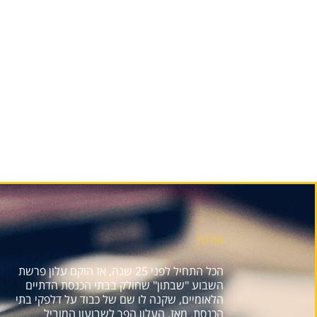
אודות
הכל התחיל לפני 25 שנה, אז הוקם עלון פרשת
השבוע "שבתון" שחולק בבתי הכנסת הדתיים
הלאומיים, שקנה לו שם של כבוד על דלפקי בתי
הכנסת. מאז, העלון הפך לשבועון המוביל