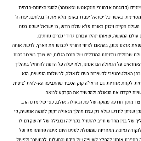
וניים (כדוגמת אדמו"רי מונקאטש וסאטמר) להוגי הציונות-הדתית:
ויימת, כאשר כל ישראל יעבדו באופן מלא את ה' בגלותם, יערה ה'
העולם הקיים ויכונן באורח פלא עולם חדש, בו ישראל ישכנו בטח
ולם המעשה, שאותו ינהלו עבורם גדודי נכרים נחותים.
שאת ארצנו נכונן, בהתאם לציווי התורני לכבוש את הארץ, לרשת אותה
ת שרוולים ובזניחת המודלים של תורת הגלות, יש צורך בעיצוב זהות
האחראים על הגאולה הם אנחנו, ולא יעלה על הדעת להתחיל בתהליך
חן האולטימטיבי לכשירות העם לגאולה, לבשלותו הנפשית, הוא
ית, לקחת אחריות. גם הראי"ה קוק הסביר שהתביעה הא-להית "ציפית
מעשיות לקדם את הגאולה ולהכשיר את הקרקע לבואה.
יצרו מתוך תודעה עמוקה של עת הגאולה. אולם, כפי שלימדנו הרב
יתכן שניתן לחדש שלא רק עצם מהלך הגאולה זקוק להנעה אנושית, כי
ך של בנין מחדש חייב להתחיל בקמילה ובנבילה של זה שקדם לו.
לנקודה נמוכה. האחריות שמוטלת לפנינו היום איננה פחותה מזו של
 מחייבת אותנו להחלץ לעשייה של תיקון והתעלות, להתעורר ולפעול