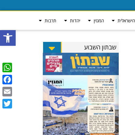
ישראלית
המגזין
יהדות
תרבות
פתח סרגל
שבתון השבוע
tsApp
ebook
Email
Twitter