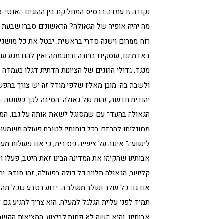
נקודה זו עמדה בבסיס המחלוקת בין ההוגים האנטי-צי
מה יהיה אופיה של הגאולה? הראשונים סברו שבעת מס
רוח ממרום וישנה סדרי בראשית, יבטל את כל מושגי 
באדמתם, עוסקים בתורה ובחכמתה ואין להם מגע עם ע
מנגד, גדולי ההוגים של הציונות הדתית דגלו בעמדה 
ולשבת בה. מובן מאליו שלפי מודל זה יש צורך בהפשל
יהודית חדשה, זהות של גאולה. הסיבה לכך פשוטה. 
הגאולה בהעדר עם שמסוגל לשאת אותה על גבו. המב
מסוגלותו להרתם בכל כוחותיו לטובת פעולה משמעות
לישועה" איננה על ציפייה פסיבית, כי אם פעולות 
אבותינו שהקימו את המדינה הבינו זאת היטב, פעלו ו
קלישר, הגאולה תלויה כל כולה בפעולה, זהו סודהּ. 
אם גם כל שלב ושלב משלביה. ידוע בטבע שכל תהלי
תמיד לפני עליית הגלגל למעלה, הוא צריך להגיע גם 
אבותינו, והיא קשה לא פחות לביצוע. המציאות הקשה