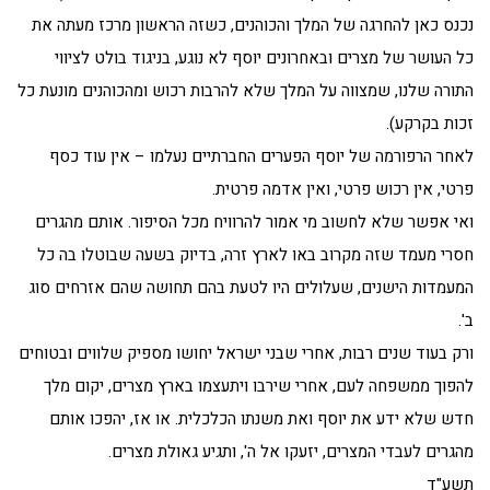
נכנס כאן להחרגה של המלך והכוהנים, כשזה הראשון מרכז מעתה את
כל העושר של מצרים ובאחרונים יוסף לא נוגע, בניגוד בולט לציווי
התורה שלנו, שמצווה על המלך שלא להרבות רכוש ומהכוהנים מונעת כל
זכות בקרקע).
לאחר הרפורמה של יוסף הפערים החברתיים נעלמו – אין עוד כסף
פרטי, אין רכוש פרטי, ואין אדמה פרטית.
ואי אפשר שלא לחשוב מי אמור להרוויח מכל הסיפור. אותם מהגרים
חסרי מעמד שזה מקרוב באו לארץ זרה, בדיוק בשעה שבוטלו בה כל
המעמדות הישנים, שעלולים היו לטעת בהם תחושה שהם אזרחים סוג
ב'.
ורק בעוד שנים רבות, אחרי שבני ישראל יחושו מספיק שלווים ובטוחים
להפוך ממשפחה לעם, אחרי שירבו ויתעצמו בארץ מצרים, יקום מלך
חדש שלא ידע את יוסף ואת משנתו הכלכלית. או אז, יהפכו אותם
מהגרים לעבדי המצרים, יזעקו אל ה', ותגיע גאולת מצרים.
תשע"ד