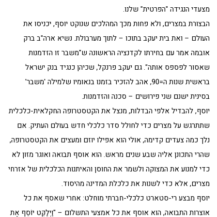
מצעדי הנגידה "הפרטית" שלנו.
הבצורת במצרים, ולא פחות מכך המהלכים שנוקט יוסף, יכניסו את
העולם – ואת בית יעקב בתוכו – לתוך מערבולת. נשיא ארה"ב ברק
אובמה אמר עם בחירתו לקדנציה הראשונה ש"משבר זו הזדמנות
שאסור לפספס אותה". גם יעקב פרנקל, שכיהן כנגיד בנק ישראל
בראשית שנות ה=90, אהב להזכיר בזמנו בנאומיו שלמילה 'משבר'
בסינית ישנם שני פירושים – סכנה והזדמנות.
יוסף, להבדיל אלפי הבדלות, מנצל את הקטסטרופה החקלאית-כלכלית
שתתרגש על מצרים כדי לחולל סדר כלכלי חדש בעולם העתיק. אם
נלך כמה צעדים קדימה, אולי הוא אפילו יוזם ומעצים את הקטסטרופה,
שהרי התכונן אליה שבע שנים מראש. הוא אוסף תבואה ואוגר מזון לא
כדי למנוע את המצוקה ולשמר את החוסן והאיתנות הכלכלית של אזרחי
מצרים, אלא כדי לשנות את כלכלת המדינה מהיסוד.
יוסף מבצע רי-סטארט כלכלי-חברתי מוחלט: אחרי שאסף את כל
אוצרות התבואה, הוא אוסף את כל אמצעי התשלום – "וַיְלַקֵּט יוֹסֵף אֶת