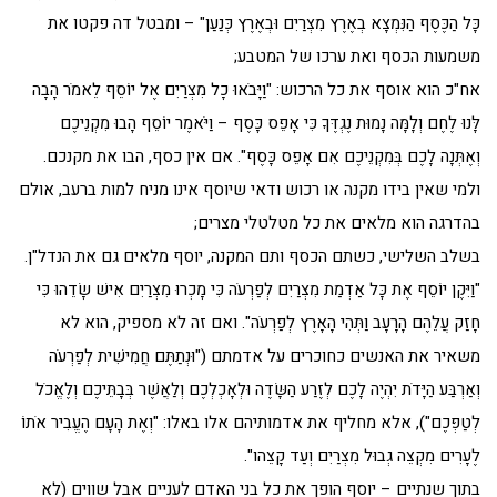
כָּל הַכֶּסֶף הַנִּמְצָא בְאֶרֶץ מִצְרַיִם וּבְאֶרֶץ כְּנַעַן" – ומבטל דה פקטו את
משמעות הכסף ואת ערכו של המטבע;
אח"כ הוא אוסף את כל הרכוש: "וַיָּבֹאוּ כָל מִצְרַיִם אֶל יוֹסֵף לֵאמֹר הָבָה
לָּנוּ לֶחֶם וְלָמָּה נָמוּת נֶגְדֶּךָ כִּי אָפֵס כָּסֶף – וַיֹּאמֶר יוֹסֵף הָבוּ מִקְנֵיכֶם
וְאֶתְּנָה לָכֶם בְּמִקְנֵיכֶם אִם אָפֵס כָּסֶף". אם אין כסף, הבו את מקנכם.
ולמי שאין בידו מקנה או רכוש ודאי שיוסף אינו מניח למות ברעב, אולם
בהדרגה הוא מלאים את כל מטלטלי מצרים;
בשלב השלישי, כשתם הכסף ותם המקנה, יוסף מלאים גם את הנדל"ן.
"וַיִּקֶן יוֹסֵף אֶת כָּל אַדְמַת מִצְרַיִם לְפַרְעֹה כִּי מָכְרוּ מִצְרַיִם אִישׁ שָׂדֵהוּ כִּי
חָזַק עֲלֵהֶם הָרָעָב וַתְּהִי הָאָרֶץ לְפַרְעֹה". ואם זה לא מספיק, הוא לא
משאיר את האנשים כחוכרים על אדמתם ("וּנְתַתֶּם חֲמִישִׁית לְפַרְעֹה
וְאַרְבַּע הַיָּדֹת יִהְיֶה לָכֶם לְזֶרַע הַשָּׂדֶה וּלְאָכְלְכֶם וְלַאֲשֶׁר בְּבָתֵּיכֶם וְלֶאֱכֹל
לְטַפְּכֶם"), אלא מחליף את אדמותיהם אלו באלו: "וְאֶת הָעָם הֶעֱבִיר אֹתוֹ
לֶעָרִים מִקְצֵה גְבוּל מִצְרַיִם וְעַד קָצֵהו".
בתוך שנתיים – יוסף הופך את כל בני האדם לעניים אבל שווים (לא