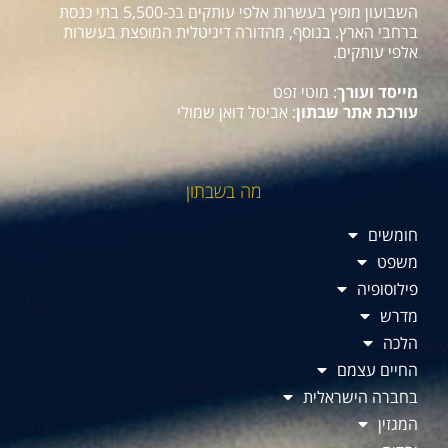
השבועון מופץ בעשרות אלפי עותקים בכ-5,500 בתי כנסת
ברחבי הארץ. בנוסף, מהדורה דיגיטלית המופצת בעשרות
אלפי עותקים.
מייסד ועורך
: מוטי זפט
עורכת אתר שבתון
: אביטל דואן שמולי
מה בשבתון
חומשים
משפט
פילוסופיה
מדרש
הלכה
החיים עצמם
בחברה הישראלית
המגזין