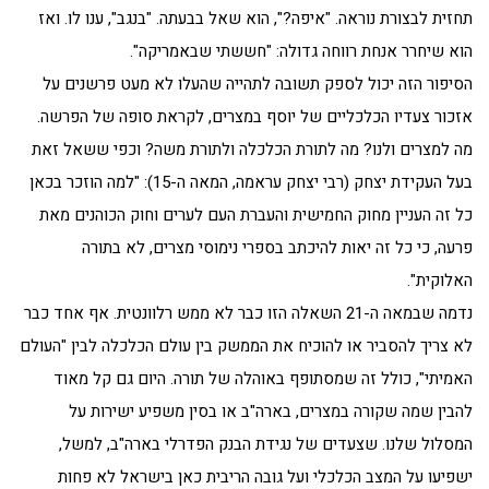
תחזית לבצורת נוראה. "איפה?", הוא שאל בבעתה. "בנגב", ענו לו. ואז
הוא שיחרר אנחת רווחה גדולה: "חששתי שבאמריקה".
הסיפור הזה יכול לספק תשובה לתהייה שהעלו לא מעט פרשנים על
אזכור צעדיו הכלכליים של יוסף במצרים, לקראת סופה של הפרשה.
מה למצרים ולנו? מה לתורת הכלכלה ולתורת משה? וכפי ששאל זאת
בעל העקידת יצחק (רבי יצחק עראמה, המאה ה-15): "למה הוזכר בכאן
כל זה העניין מחוק החמישית והעברת העם לערים וחוק הכוהנים מאת
פרעה, כי כל זה יאות להיכתב בספרי נימוסי מצרים, לא בתורה
האלוקית".
נדמה שבמאה ה-21 השאלה הזו כבר לא ממש רלוונטית. אף אחד כבר
לא צריך להסביר או להוכיח את הממשק בין עולם הכלכלה לבין "העולם
האמיתי", כולל זה שמסתופף באוהלה של תורה. היום גם קל מאוד
להבין שמה שקורה במצרים, בארה"ב או בסין משפיע ישירות על
המסלול שלנו. שצעדים של נגידת הבנק הפדרלי בארה"ב, למשל,
ישפיעו על המצב הכלכלי ועל גובה הריבית כאן בישראל לא פחות