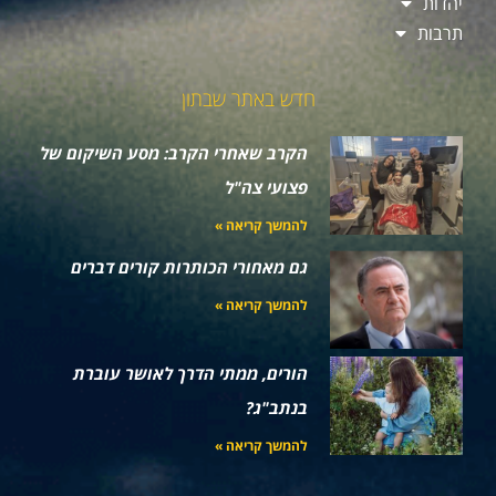
יהדות
תרבות
חדש באתר שבתון
הקרב שאחרי הקרב: מסע השיקום של
פצועי צה"ל
להמשך קריאה »
גם מאחורי הכותרות קורים דברים
להמשך קריאה »
הורים, ממתי הדרך לאושר עוברת
בנתב"ג?
להמשך קריאה »