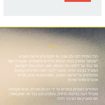
אודות
הכל התחיל לפני 25 שנה, אז הוקם עלון פרשת השבוע
"שבתון" שחולק בבתי הכנסת הדתיים הלאומיים, שקנה לו שם
של כבוד על דלפקי בתי הכנסת. מאז, העלון הפך לשבועון
המוביל בציבור הדתי, ומעבר לדברי תורה ומדורים קבועים
ומתחלפים על פרשת השבוע, נוספו כתבות מגזין, טורים
אהובים ומדורי אירוח.
המדורים בשבתון נכתבים על ידי רבנים מוכרים, אנשי אקדמיה
ומובילי דעה בציונות הדתית, והמגזין נוגע בכל מה שאקטואלי,
חם ומעניין את הציבור הדתי.