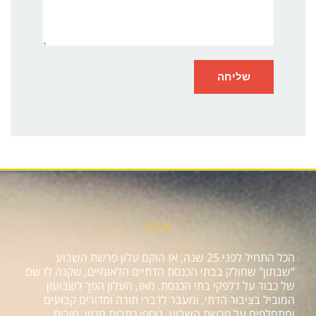
אודות
הכל התחיל לפני 25 שנה, אז הוקם עלון פרשת השבוע
"שבתון" שחולק בבתי הכנסת הדתיים הלאומיים, שקנה לו שם
של כבוד על דלפקי בתי הכנסת. מאז, העלון הפך לשבועון
המוביל בציבור הדתי, ומעבר לדברי תורה ומדורים קבועים
ומתחלפים על פרשת השבוע, נוספו כתבות מגזין, טורים