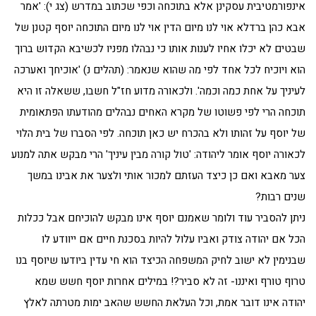
אינפורמטיבית עסקינן אלא בתוכחה וכפי שכתוב במדרש (צג י): 'אמר
אבא כהן ברדלא אוי לנו מיום הדין אוי לנו מיום התוכחה יוסף קטנן של
שבטים לא יכלו אחיו לענות אותו כי נבהלו מפניו לכשיבא הקדוש ברוך
הוא ויוכיח לכל אחד לפי מה שהוא שנאמר: (תהלים נ) 'אוכיחך ואערכה
לעיניך על אחת כמה וכמה'. ולכאורה מדוע חז"ל חשבו, ששאלה זו היא
תוכחה הרי לפי פשוטו של מקרא האחים נבהלים מהודעתו הפתאומית
של יוסף על זהותו ולא בהכרח יש כאן תוכחה. לפי הסברו של בית הלוי
לכאורה יוסף אומר ליהודה: 'טול קורה מבין עיניך' הרי מבקש אתה למנוע
צער מאבא ואם כן כיצד העזתם למכור אותי ולצער את אבינו במשך
שנים רבות?
ניתן להסביר עוד ולומר שאמנם יוסף אינו מבקש להוכיחם אבל ככלות
הכל אם יהודה צודק ואביו עלול להיות בסכנת חיים אם ייוודע לו
שבנימין לא ישוב לחיק המשפחה הכיצד הוא חי עדין ביודעו שיוסף בנו
טרוף טורף ואיננו- זה לא סביר?! במילים אחרות יוסף חשש שמא
יהודה אינו דובר אמת, וכל העלאת החשש שהאב ימות מטרתה לאלץ