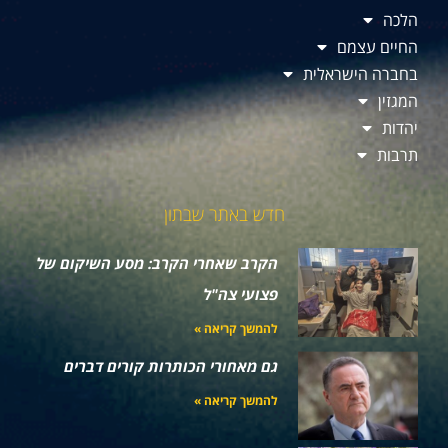
הלכה
החיים עצמם
בחברה הישראלית
המגזין
יהדות
תרבות
חדש באתר שבתון
הקרב שאחרי הקרב: מסע השיקום של
פצועי צה"ל
להמשך קריאה »
גם מאחורי הכותרות קורים דברים
להמשך קריאה »