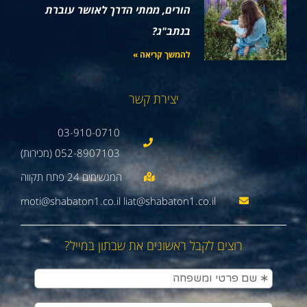
הורים, ממתי הדרך לאושר עוברת
בנתב"ג?
להמשך קריאה »
יצירת קשר
03-910-0710
052-8907103 (מכירות)
moti@shabaton1.co.il liat@shabaton1.co.il
רוצים לקבל ראשונים את שבתון במייל?