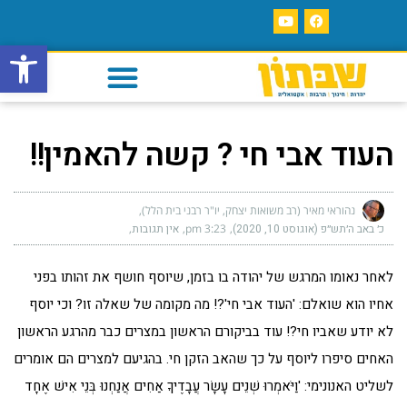
פתח סרגל
העוד אבי חי ? קשה להאמין!!
נהוראי מאיר (רב משואות יצחק, יו"ר רבני בית הלל)
כ׳ באב ה׳תש״פ (אוגוסט 10, 2020)
3:23 pm
אין תגובות
לאחר נאומו המרגש של יהודה בו בזמן, שיוסף חושף את זהותו בפני
אחיו הוא שואלם: 'העוד אבי חי'?! מה מקומה של שאלה זו? וכי יוסף
לא יודע שאביו חי?! עוד בביקורם הראשון במצרים כבר מהרגע הראשון
האחים סיפרו ליוסף על כך שהאב הזקן חי. בהגיעם למצרים הם אומרים
לשליט האנונימי: 'וַיֹּאמְרוּ שְׁנֵים עָשָׂר עֲבָדֶיךָ אַחִים אֲנַחְנוּ בְּנֵי אִישׁ אֶחָד