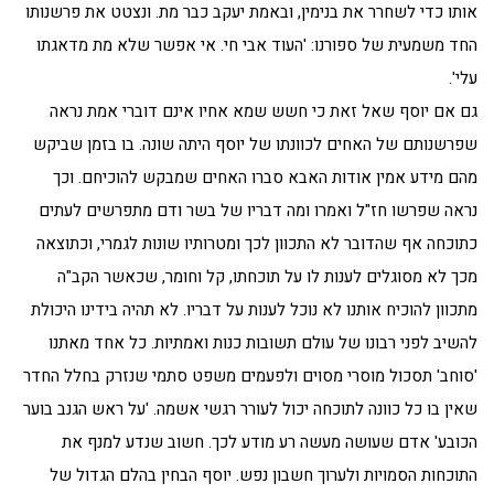
אותו כדי לשחרר את בנימין, ובאמת יעקב כבר מת. ונצטט את פרשנותו
החד משמעית של ספורנו: 'העוד אבי חי. אי אפשר שלא מת מדאגתו
עלי'.
גם אם יוסף שאל זאת כי חשש שמא אחיו אינם דוברי אמת נראה
שפרשנותם של האחים לכוונתו של יוסף היתה שונה. בו בזמן שביקש
מהם מידע אמין אודות האבא סברו האחים שמבקש להוכיחם. וכך
נראה שפרשו חז"ל ואמרו ומה דבריו של בשר ודם מתפרשים לעתים
כתוכחה אף שהדובר לא התכוון לכך ומטרותיו שונות לגמרי, וכתוצאה
מכך לא מסוגלים לענות לו על תוכחתו, קל וחומר, שכאשר הקב"ה
מתכוון להוכיח אותנו לא נוכל לענות על דבריו. לא תהיה בידינו היכולת
להשיב לפני רבונו של עולם תשובות כנות ואמתיות. כל אחד מאתנו
'סוחב' תסכול מוסרי מסוים ולפעמים משפט סתמי שנזרק בחלל החדר
שאין בו כל כוונה לתוכחה יכול לעורר רגשי אשמה. 'על ראש הגנב בוער
הכובע' אדם שעושה מעשה רע מודע לכך. חשוב שנדע למנף את
התוכחות הסמויות ולערוך חשבון נפש. יוסף הבחין בהלם הגדול של