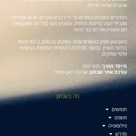
אהובים ומדורי אירוח.
המדורים בשבתון נכתבים על ידי רבנים מוכרים, אנשי אקדמיה
ומובילי דעה בציונות הדתית, והמגזין נוגע בכל מה שאקטואלי,
חם ומעניין את הציבור הדתי.
השבועון מופץ בעשרות אלפי עותקים בכ-5,500 בתי כנסת
ברחבי הארץ. בנוסף, מהדורה דיגיטלית המופצת בעשרות
אלפי עותקים.
מייסד ועורך
: מוטי זפט
עורכת אתר שבתון
: אביטל דואן שמולי
מה בשבתון
חומשים
משפט
פילוסופיה
מדרש