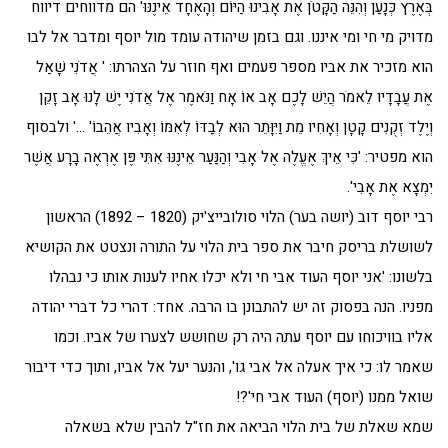
בְּאֶרֶץ כְּנָעַן וְהִנֵּה הַקָּטֹן אֶת אָבִינוּ הַיּוֹם וְהָאֶחָד אֵינֶנּוּ' הם מדווחים דיווח
מדויק מי חי ומי איננו. וגם בזמן שיהודה עומד מול יוסף ומדבר אל לבו
הוא מזכיר את אביו מספר פעמים ואף חוזר על הצהרתו: ' אֲדֹנִי שָׁאַל
אֶת עֲבָדָיו לֵאמֹר הֲיֵשׁ לָכֶם אָב אוֹ אָח וַנֹּאמֶר אֶל אֲדֹנִי יֶשׁ לָנוּ אָב זָקֵן
וְיֶלֶד זְקֻנִים קָטָן וְאָחִיו מֵת וַיִּוָּתֵר הוּא לְבַדּוֹ לְאִמּוֹ וְאָבִיו אֲהֵבוֹ' …' ולבסוף
הוא מפטיר: 'כִּי אֵיךְ אֶעֱלֶה אֶל אָבִי וְהַנַּעַר אֵינֶנּוּ אִתִּי פֶּן אֶרְאֶה בָרָע אֲשֶׁר
יִמְצָא אֶת אָבִי'.
רבי יוסף דוב (יושה בער) הלוי סולובייצ'יק (1820 – 1892) הראשון
לשושלת בריסק חיבר את ספר בית הלוי על התורה ונצטט את הקושיא
בלשונו: 'אני יוסף העוד אבי חי ולא יכלו אחיו לענות אותו כי נבהלו
מפניו. הנה בפסוק זה יש להתבונן בו הרבה. אחד: דהרי כל דברי יהודה
אליו בוויכוחו עם יוסף עתה היה רק שחושש לצערו של אביו. וכמו
שאמר לו: כי איך אעלה אל אבי גו', והנער יעל אל אביו, ותוך כדי דיבור
שואל ממנו (יוסף) העוד אבי חי'?!
שמא שאלת של בית הלוי הביאה את חז"ל להבין שלא בשאלה