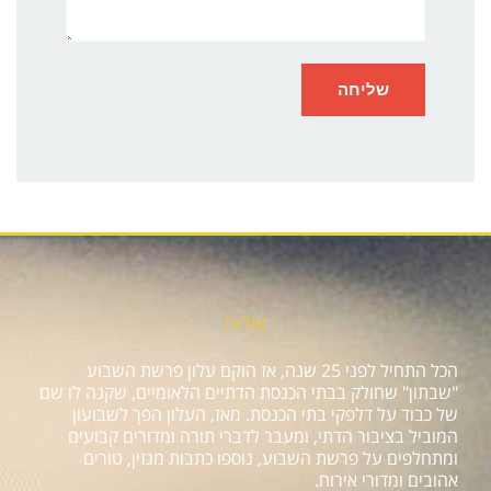
אודות
הכל התחיל לפני 25 שנה, אז הוקם עלון פרשת השבוע
"שבתון" שחולק בבתי הכנסת הדתיים הלאומיים, שקנה לו שם
של כבוד על דלפקי בתי הכנסת. מאז, העלון הפך לשבועון
המוביל בציבור הדתי, ומעבר לדברי תורה ומדורים קבועים
ומתחלפים על פרשת השבוע, נוספו כתבות מגזין, טורים
אהובים ומדורי אירוח.