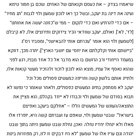
שיאמרו בצדק – את כעסם וקנאתם של האחים. שכם בן חמור טימא
ועינה את דינה בת יעקב, ובשל כך ראו לנכון שמעון ולוי לגבות "תג מחיר"
– אם כדי להרתיע ואם כדי לנקום – ממי ש"כזונה יעשה את אחותנו"
[לד', לא']. ואולם, יעקב שוודאי הכיר צידוקים ותירוצים אלו, לא קיבלם
[לשמעון ולוי הוא אומר "עכרתם אותי להבאישני", ומסביר רס"ג
"ביישתם אותי וקלקלתם את יחסי עם יושבי הארץ"]; יתרה מכך, דווקא
במעמד הייחודי ורב הרושם בו הוא מדבר אל כל אחד מבניו, רגע לפני
שהוא נאסף אל עמיו, מוצא הוא לנכון לזכור ולהזכיר מעשי קנאות אלו,
ולתייג אותם בלשון קשה וחריפה כמעשים פסולים מכל וכל.
יעקב לא מסתפק בתיוג המעשים כפסולים, ולאחר שאומר כי נפשו לא
תבוא בסודם של שמעון ולוי וכבודו לא ייחד בקהלם, הוא מציין את
התוצאה/העונש של המעשים הללו – "אחלקם ביעקב ואפיצם
בישראל". שבטי שמעון ולוי, שאפם עז ועברתם קשה היא, יופרדו אלו
מאלו ולא ינחלו יחדיו נחלה. ואכן, נחלת שבט שמעון היתה בתוך שבט
יהודה וגם עריו אלו של שמעון "לא היו דבקים זו לזו, רק מפוזרות בינות