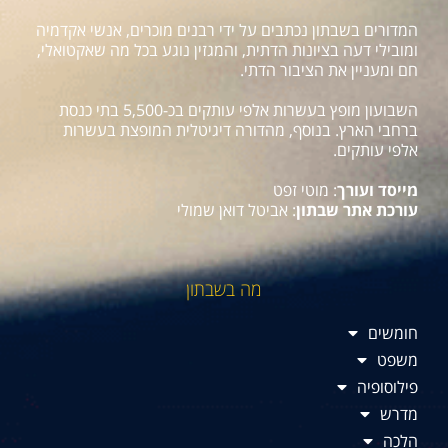
המדורים בשבתון נכתבים על ידי רבנים מוכרים, אנשי אקדמיה
ומובילי דעה בציונות הדתית, והמגזין נוגע בכל מה שאקטואלי,
חם ומעניין את הציבור הדתי.
השבועון מופץ בעשרות אלפי עותקים בכ-5,500 בתי כנסת
ברחבי הארץ. בנוסף, מהדורה דיגיטלית המופצת בעשרות
אלפי עותקים.
מייסד ועורך
: מוטי זפט
עורכת אתר שבתון
: אביטל דואן שמולי
מה בשבתון
חומשים
משפט
פילוסופיה
מדרש
הלכה