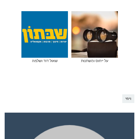
על ייחוס והִשתנוּת
שאול דוד ושלמה
ויחי