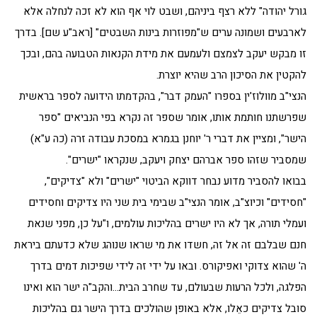
גורל יהודה" ללא רצף ביניהם, ושבט לוי אף הוא לא זכה לנחלה אלא
לארבעים ושמונה ערים ש"מפוזרות בינות השבטים" [ראב"ע שם]. בדרך
זו מבקש יעקב לצמצם ולעמעם את מידת הקנאות הטבועה בהם, ובכך
להקטין את הסיכון הרב שהיא יוצרת.
הנצי"ב מוולוז'ין בספרו "העמק דבר", בהקדמתו הידועה לספר בראשית
שפרשתנו חותמת אותו, אומר שספר זה נקרא בפי הנביאים "ספר
הישר", ומציין את דברי ר' יוחנן בגמרא במסכת עבודה זרה (כה ע"א)
שמסביר שזהו ספר אברהם יצחק ויעקב, שנקראו "ישרים".
בבואו להסביר מדוע נבחר דווקא הביטוי "ישרים" ולא "צדיקים",
"חסידים" וכיוצ"ב, אומר הנצי"ב שבימי בית שני היו צדיקים וחסידים
ועמלי תורה, אך לא היו ישרים בהליכות עולמים, ו"על כן, מפני שנאת
חנם שבלבם זה אל זה, חשדו את מי שראו שנוהג שלא כדעתם ביראת
ה' שהוא צדוקי ואפיקורס. ובאו על ידי זה לידי שפיכות דמים בדרך
הפלגה, ולכל הרעות שבעולם, עד שחרב הבית…והקב"ה ישר הוא ואינו
סובל צדיקים כאֵלו, אלא באופן שהולכים בדרך הישר גם בהליכות