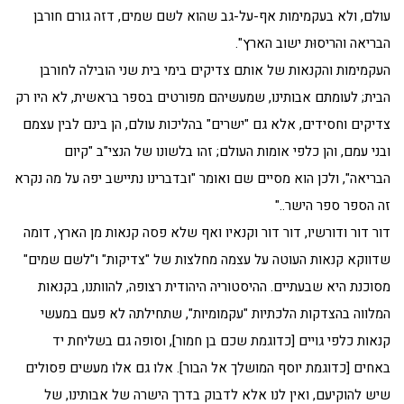
עולם, ולא בעקמימות אף-על-גב שהוא לשם שמים, דזה גורם חורבן
הבריאה והריסוּת ישוב הארץ".
העקמימות והקנאות של אותם צדיקים בימי בית שני הובילה לחורבן
הבית; לעומתם אבותינו, שמעשיהם מפורטים בספר בראשית, לא היו רק
צדיקים וחסידים, אלא גם "ישרים" בהליכות עולם, הן בינם לבין עצמם
ובני עמם, והן כלפי אומות העולם; זהו בלשונו של הנצי"ב "קיום
הבריאה", ולכן הוא מסיים שם ואומר "ובדברינו נתיישב יפה על מה נקרא
זה הספר ספר הישר.."
דור דור ודורשיו, דור דור וקנאיו ואף שלא פסה קנאות מן הארץ, דומה
שדווקא קנאות העוטה על עצמה מחלצות של "צדיקות" ו"לשם שמים"
מסוכנת היא שבעתיים. ההיסטוריה היהודית רצופה, להוותנו, בקנאות
המלווה בהצדקות הלכתיות "עקמומיות", שתחילתה לא פעם במעשי
קנאות כלפי גויים [כדוגמת שכם בן חמור], וסופה גם בשליחת יד
באחים [כדוגמת יוסף המושלך אל הבור]. אלו גם אלו מעשים פסולים
שיש להוקיעם, ואין לנו אלא לדבוק בדרך הישרה של אבותינו, של