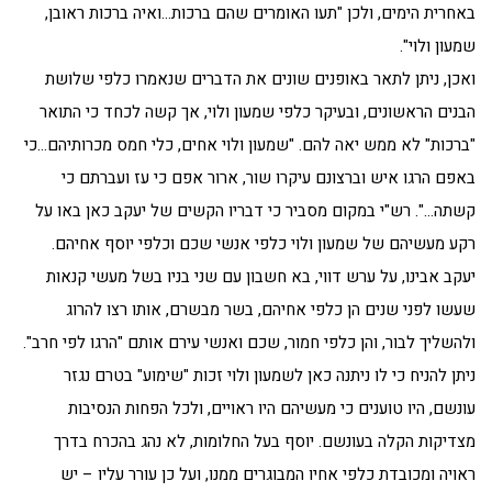
באחרית הימים, ולכן "תעו האומרים שהם ברכות…ואיה ברכות ראובן,
שמעון ולוי".
ואכן, ניתן לתאר באופנים שונים את הדברים שנאמרו כלפי שלושת
הבנים הראשונים, ובעיקר כלפי שמעון ולוי, אך קשה לכחד כי התואר
"ברכות" לא ממש יאה להם. "שמעון ולוי אחים, כלי חמס מכרותיהם…כי
באפם הרגו איש וברצונם עיקרו שור, ארור אפם כי עז ועברתם כי
קשתה…". רש"י במקום מסביר כי דבריו הקשים של יעקב כאן באו על
רקע מעשיהם של שמעון ולוי כלפי אנשי שכם וכלפי יוסף אחיהם.
יעקב אבינו, על ערש דווי, בא חשבון עם שני בניו בשל מעשי קנאות
שעשו לפני שנים הן כלפי אחיהם, בשר מבשרם, אותו רצו להרוג
ולהשליך לבור, והן כלפי חמור, שכם ואנשי עירם אותם "הרגו לפי חרב".
ניתן להניח כי לו ניתנה כאן לשמעון ולוי זכות "שימוע" בטרם נגזר
עונשם, היו טוענים כי מעשיהם היו ראויים, ולכל הפחות הנסיבות
מצדיקות הקלה בעונשם. יוסף בעל החלומות, לא נהג בהכרח בדרך
ראויה ומכובדת כלפי אחיו המבוגרים ממנו, ועל כן עורר עליו – יש